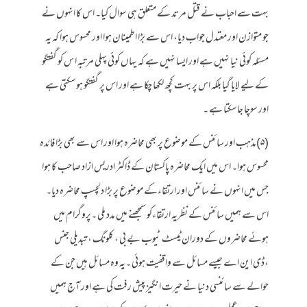
بہت سے احباب نے قتل مرتد کے متعلق ہی سوال کیا۔ اس کا انہوں نے
جو متوازن اور معتدل جواب دیا، اس سے بڑا اطمینان ہوا اور محسوس ہوا کہ یہ
مسئلہ کوئی نیا نہیں ہے اور ایسا نہیں ہے کہ یہاں کوئی پہلی مرتبہ ا س کو گفتگو
کے لیے لایا گیا بلکہ اس پر بہت کچھ لکھا چکا ہے اور اس پر گفتگو ہوسکتی ہے
اور سوچا جاسکتا ہے ۔
(۵)مذہب اور سائنس کے موضوع پر بھی محاضرہ ہوا اور اس سے بھی بڑا فائدہ
محسوس ہوا۔ اس میں ایک محاضرہ پاکستان کے ڈاکٹر ادریس ازاد صاحب کا ہوا
جس میں انہوں نے سائنس اور ارتقاءکے موضوع پر بڑا دلچسپ محاضرہ دیا۔
اس سے ہمیں سائنس کے نظریہ ارتقاءکو سمجھنے میں مدد ملی ۔پروگرام میں
ہوئے محاضروں کے دوران ٹیسٹ ٹیوب بے بی ، کلونگ ، تبدیلی جنس
،ڈی این اے جیسے مسائل سے واقفیت ہوئی ۔یہ وہ مسائل ہیں جن کے
حوالے سے سائنسی دنیا نے حیرت انگیز پیش رفت کی ہے اور آج ہمیں