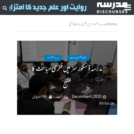
Home
»
مدرسہ ڈسکورسز میں فکری مباحث کا منہج
اسلامی فکری روایت
مدرسہ ڈسکورسز
مدرسہ ڈسکورسز میں فکری مباحث کا
منہج
December 4, 2020
ا کمنٹ
66 منٹ چاہیں
All-focus