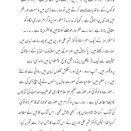
مدرسہ ڈسکورسز کے پروگرام میں ہم نے یہی سیکھا کہ جب ہم دوسرے
لوگوں کے ساتھ بات چیت کرتے ہیں تو ہمارے ذہن میں وسعت اور فکر
میں بلندی پیدا ہوتی ہے ۔گویا کہ مدرسہ ڈسکورسز پروگرام ہماری نگاہ کو
عقابی بناتا ہے،ہمارے فکر اورحوصلے کو شاہین کا جگر دیتا ہے ۔ مدرسہ
ڈسکورسز کے ایک اہم استاذ ڈاکٹر شیر علی تارین ہیں جو چھ سات زبان میں
مہارت رکھتے ہیں۔ پاکستانی ہیں اور امریکہ میں اسلامک اسٹڈیز کے استاذ کی
حیثیت سے ایک فرینکلن اینڈ مارشل کالج، پنسلوانیا میں ایسوسی ایٹ
پروفیسر ہیں۔آپ اردو ، عربی اور انگلش تینوں زبان میں روانی سے بولتے
ہیں ۔برصغیر میں اسلامیات کی صورت حال پر انہوں نے پی ایچ ڈی کی ہے
۔ حضرت نانوتویؒ اور حضرت حکیم الاسلام قاری محمد طیب صاحبؒ کی کتابوں
کا اچھا مطالعہ کیا ہے ۔ ہمارے پروگرام میں حضرت مولانا محمد قاسم نانوتوی ؒ
کی کتاب “مباحثہ شاہ جہاں پور” بھی شامل تھی۔ اس کتاب کا میں نے مطالعہ
کرلیا تھا ، لیکن ڈاکٹر شیر علی تارین نے اس کتاب کا جس انداز سے تجزیہ کیا،