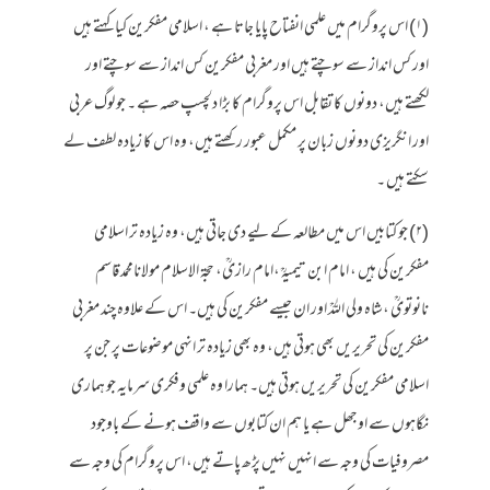
(۱) اس پروگرام میں علمی انفتاح پایا جاتا ہے ، اسلامی مفکرین کیا کہتے ہیں
اور کس انداز سے سوچتے ہیں اور مغربی مفکرین کس انداز سے سوچتے اور
لکھتے ہیں، دونوں کا تقابل اس پروگرام کا بڑا دلچسپ حصہ ہے ۔ جو لوگ عربی
اور انگریزی دونوں زبان پر مکمل عبور رکھتے ہیں، وہ اس کا زیادہ لطف لے
سکتے ہیں ۔
(۲) جو کتابیں اس میں مطالعہ کے لیے دی جاتی ہیں، وہ زیادہ تر اسلامی
مفکرین کی ہیں ، امام ابن تیمیہؒ ،امام رازیؒ، حجة الاسلام مولانامحمد قاسم
نانوتویؒ ،شاہ ولی اللہؒ اور ان جیسے مفکرین کی ہیں۔ اس کے علاوہ چند مغربی
مفکرین کی تحریریں بھی ہوتی ہیں، وہ بھی زیادہ تر انہی موضوعات پر جن پر
اسلامی مفکرین کی تحریریں ہوتی ہیں۔ ہمارا وہ علمی وفکری سرمایہ جو ہماری
نگاہوں سے اوجھل ہے یا ہم ان کتابوں سے واقف ہونے کے باوجود
مصروفیات کی وجہ سے انہیں نہیں پڑھ پاتے ہیں، اس پروگرام کی وجہ سے