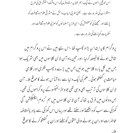
اس موقع پر انہوں نے ایک اہم نکتہ یہ ارشاد فرمایا کہ اس وقت استشراق کی طرح
استغراب کی ضرورت ہے۔یعنی مغربی ارباب دانش نے مشرقی علوم وثقافت کو
پڑھنے اورسمجھنے کی کوشش کی، اسی طرز پر مسلمانوں کو مغربی علوم وثقافت اور
نظریات کو پڑھنے کی ضرورت ہے۔
پروگرام کایہ ابتدائیہ بڑا دلچسپ تھا ،اس لیے میں نے اس پروگرام میں
شامل ہونے کا فیصلہ کرلیا ،اور تین ماہ آن لائن کلاسوں میں بھی شریک ہوا
جس میں کل بارہ کلاسیں ہوئیں جس میں بڑے دلچسپ فکری اور کلامی
مباحث پر گفتگو ہوئی ۔علم کی ایک دنیا سے روشناس ہونے کا موقع ملا۔ آن
لائن کلاسوں کی ترتیب بھی وہی تھی جو ونٹر انٹینسو کے پروگراموں کی تھی۔
بس دونوں میں فرق یہ تھا کہ آن لائن کلاسوں میں ہم“زوم ایپلیکیشن” کی
کھڑکی سے سب کو دیکھتے اور سنتے تھے اور یہاں اس کھڑکی سے باہربالمشافہہ
محاضرات اور ان پر ہونے والی بحثوں کو سننے اور ان پر گفتگو کرنے کا موقع
ملا۔