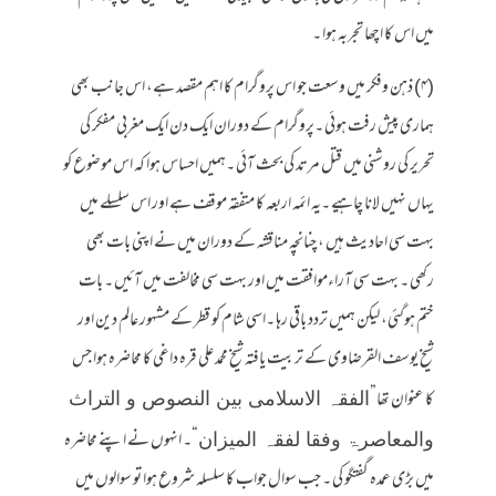
میں اس کا اچھا تجربہ ہوا ۔
(۴) ذہن وفکر میں وسعت جو اس پروگرام کا اہم مقصد ہے، اس جانب بھی
ہماری پیش رفت ہوئی ۔پروگرام کے دوران ایک دن ایک مغربی مفکر کی
تحریر کی روشنی میں قتل مرتد کی بحث آئی ۔ہمیں احساس ہوا کہ اس موضوع کو
یہاں نہیں لانا چاہیے ۔یہ ائمہ اربعہ کا متفقہ موقف ہے اور اس سلسلے میں
بہت سی احادیث ہیں ، چنانچہ مناقشہ کے دوران میں نے اپنی بات بھی
رکھی ۔ بہت سی آراءموافقت میں اور بہت سی مخالفت میں آئیں ۔ بات
ختم ہوگئی، لیکن ہمیں تردد باقی رہا ۔اسی شام کو قطر کے مشہور عالم دین اور
شیخ یوسف القرضاوی کے تربیت یافتہ شیخ محمد علی قرہ داغی کا محاضرہ ہوا جس
کا عنوان تھا”
الفقہ الاسلامی بین النصوص و التراث
“۔ انہوں نے اپنے محاضرہ
والمعاصرۃ وفقا لفقہ المیزان
میں بڑی عمدہ گفتگو کی ۔ جب سوال جواب کا سلسلہ شروع ہوا تو سوالوں میں