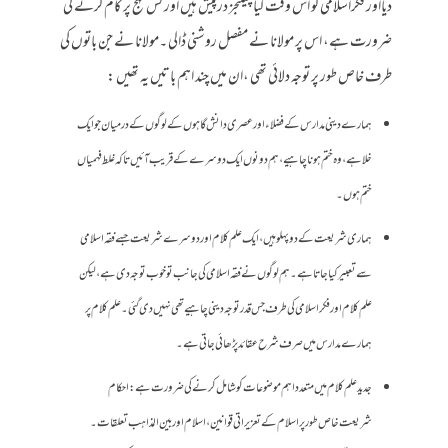
دیااور فکراسلامی کو اس وقت کیا چیلنجز درپیش ہیں اور کس نہج پر کام کرنے کی
ضرورت ہے، اس پر مولانا نے مفصل روشنی ڈالی ۔مولانا نے جن باتوں کی
طرف خاص طور پر توجہ دلائی تھی ،ان میں چند اہم باتیں یہ تھیں :
ہمارے دینی مدارس کے فضلاءاور عصری دانش گاہوں کے لوگوں کے درمیان جو ایک
خلا ہے، وہ ختم ہونا چاہیے ، ہم دونوں ایک دوسرے کے قریب آئیں تاکہ غلط فہمیاں
ختم ہوں ۔
ہماری شریعت کے دو پہلو ہیں، ایک علم کلام اور دوسرے شریعت جسے فقہ اسلامی
سے تعبیر کیا جاتا ہے۔ ہم لوگوں نے فقہ اسلامی کی جانب تو خوب توجہ دی ہے، لیکن
علم کلام اور فکر اسلامی کی طرف جس قدر توجہ دینی چاہیے تھی نہیں دی گئی ۔ علم کلام پر
ہمارے مدارس میں صرف شرح عقائد پڑھائی جاتی ہے ۔
جدید علم کلام میں متعدد اہم موضوعات کو شامل کرنے کی ضرورت ہے : احکام
شریعت خاص طور پراسلام کے تعزیراتی قوانین، اسلام او ر بین المذاہب تعلقات ۔