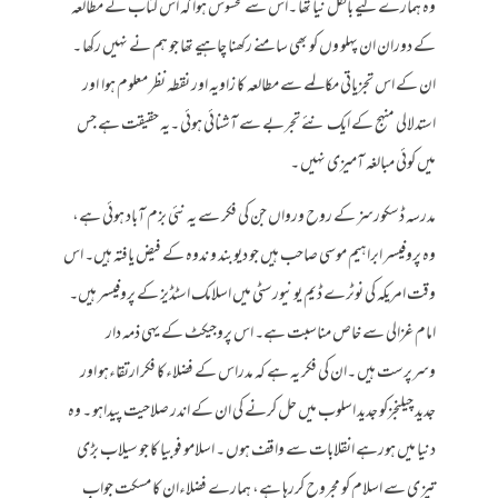
وہ ہمارے لیے بالکل نیا تھا ۔اس سے محسوس ہوا کہ اس کتاب کے مطالعہ
کے دوران ان پہلو وں کو بھی سامنے رکھنا چاہیے تھا جو ہم نے نہیں رکھا ۔
ان کے اس تجزیاتی مکالمے سے مطالعہ کا زاویہ اور نقطہ نظر معلوم ہوا اور
استدلالی منہج کے ایک نئے تجربے سے آشنائی ہوئی ۔یہ حقیقت ہے جس
میں کوئی مبالغہ آمیزی نہیں ۔
مدرسہ ڈسکورسز کے روح ورواں جن کی فکر سے یہ نئی بزم آباد ہوئی ہے،
وہ پروفیسر ابراہیم موسی صاحب ہیں جو دیوبند و ندوہ کے فیض یافتہ ہیں۔ اس
وقت امریکہ کی نوٹرے ڈیم یونیورسٹی میں اسلامک اسٹڈیز کے پروفیسر ہیں۔
امام غزالی سے خاص مناسبت ہے۔ اس پروجیکٹ کے یہی ذمہ دار
وسرپرست ہیں ۔ان کی فکر یہ ہے کہ مدراس کے فضلاءکا فکر ارتقاءہو اور
جدید چیلنجزکو جدید اسلوب میں حل کرنے کی ان کے اندر صلاحیت پیداہو ۔ وہ
دنیا میں ہورہے انقلابات سے واقف ہوں ۔ اسلامو فوبیا کا جو سیلاب بڑی
تیز ی سے اسلام کو مجروح کررہا ہے، ہمارے فضلاءان کا مسکت جواب