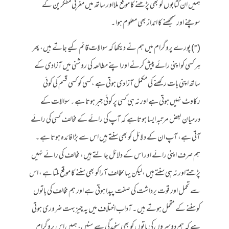
ہمیں ان کتابوں کو بھی پڑھنے کا موقع ملااور ساتھ میں مغربی مفکرین کے
سوچنے اور سمجھنے کا انداز بھی معلوم ہوا ۔
(۳) پورے پروگرام میں ہم نے دیکھا کہ سوالات قائم کیے جاتے ہیں، پھر
ہر کسی کو اپنی رائے پیش کرنے اوراپنے مطالعہ کی روشنی میں آزادی کے
ساتھ اپنی بات رکھنے کی مکمل آزادی ہوتی ہے ،کسی کو کسی قسم کی کوئی
رکاوٹ نہیں ہوتی ہے اور نہ ہی کسی پر کوئی جبر ہوتا ہے ۔سوالات کے
درمیان بعض مرتبہ ایسا ہوتاہے کہ آپ کی رائے کے مخالف کسی کی رائے
آتی ہے، آپ ان کے دلائل کو بھی سنتے ہیں اس سے بڑا فائدہ ہوتا ہے ۔
ہم صرف اپنی رائے اور اس کے دلائل جانتے ہیں، مخالف کی رائے نہیں
پڑھتے اور نہ ہی سنتے ہیں ،لیکن یہاںمخالف آراکو بھی سننے کا موقع ملتاہے ، اس
سے تحمل اور قوت برداشت کی صفت پیدا ہوتی ہے اور ہم مخالف کی باتوں
کو سننے کے متحمل ہوتے ہیں ۔ آداب اختلاف میں یہ چیز بہت ضروری ہوتی
ہے کہ ہم دوسروں کی باتوں کو بھی سنجیدگی سے سنیں، ہمیں اس پروگرام