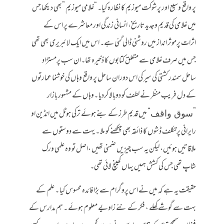
پر واقع وسیع اور پرشوکت میوزیم کا نظارہ کیا۔ “غلامی میوزیم ”بھی دیکھا جس
میں غلامی کی قدیم وجدید تاریخ، انسانی زندگی اور معاشرے پر اس کے
اثرات پرموثر انداز میں روشنی ڈالی گئی ہے۔ اس میں ایک لائبریری بھی تھی
جس میں صرف غلامی سے متعلق کتابوں کا ذخیرہ تھا۔ان سب پرمستزاد
ساحل سمندر کشتی کی سیر کی اس دوران ساحل پر واقع وہاں کی خوشنما عمارتوں
کے دل فریب منظر نے لطف کو دوبالا کردیا ۔وہاں کے مشہور بازار
”
“ میں قدیم طرز کے بنے ہوئے ترکی ہوٹل میں انڈین او
سوق واقف
رایرانی پرتکلف ڈشوں کا ذائقہ بھی چکھنے کو ملا ۔ یہت سے دوستوں سے
ملاقاتیں ہوئیں، لیکن یہ سب چیزیں ضمنی تھیں ،اصل تو وہ علمی ورک
شاپ تھی جس کی کشش ہمیں یہاں کھینچ لائی تھی۔
حقیقت یہ ہے کہ میں نے اس پروگرام سے بڑا فائدہ محسوس کیا ۔ علم کے
بہت سے گوشے کھلے ، فکر کے نئے زاویے معلوم ہوئے ۔ ہم مدارس کے