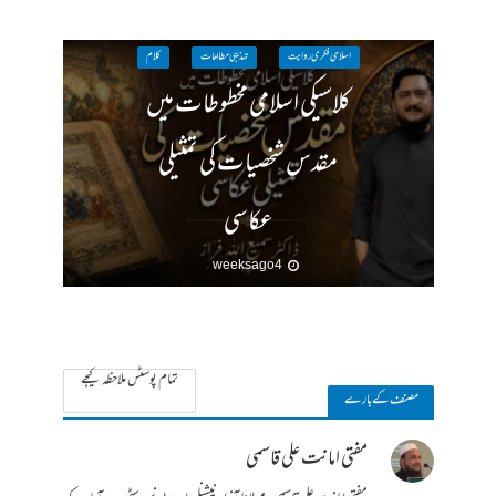
اسلامی فکری روایت
تہذیبی مطالعات
کلام
کلاسیکی اسلامی مخطوطات میں
مقدس شخصیات کی تمثیلی
عکاسی
4 weeks ago
تمام پوسٹس ملاحظہ کیجے
مصنف کے بارے
مفتی امانت علی قاسمی