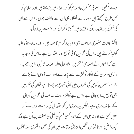
دے سکیں ۔ مغربی مفکرین اسلام کو کس انداز میں پڑھتے ہیں اور اسلام کو
کس طرح سمجھتے ہیں، ہمارے فضلاءبھی ان سے واقف ہوں۔ ا س سے ان
کی فکر کی پروازبلند ہوگی ، ذہن میں عمق ، گہرائی اور وسعت پیداہوگی ۔
ڈاکٹر وارث مظہری صاحب بھی اس پروگرام کا حصہ ہیں ، اور ہندوستانی طلبہ
کو لیڈ کرتے ہیں ۔ ان کی فکر میں کافی توسع اور اعتدال ہے ۔اس کی وجہ یہ
ہے کہ انہوں نے اسلامی مفکرین ،شاہ ولی اللہ ، علامہ شاطبی ، ابن تیمیہ ،
رازی وغزالی کے افکار کو کثرت سے پڑھا ہے اور جب آدمی اتنے بڑے
بڑے مفکرین کو جن کی فکروں میں کافی تنوع ہو پڑھتا ہے توان کی فکر میں
بھی توسع پیدا ہوجاتی ہے، اس لیے ڈاکٹر وارث صاحب کی فکر میں گہرائی
کے ساتھ بلندی ہے، لیکن یہ بلندی ان کو اعتدال کی راہ سے دور لے کر
نہیں گئی ہے اور نہ ہی ان کے اندر کسی قسم کی تعلی کی صفت پیدا کی ہے بلکہ
ایک اجنبی اور ناشناس شخص ابتدائی ملاقات میں ان کی علمی و فکری صلاحیتوں