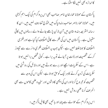
کا اندازہ بھی نہیں لگاسکتا ہے۔
پاکستان کے مولانا عمارخان ناصر صاحب بھی اس پروگرام کی ایک اہم کڑی
ہیں۔ مولانا عمار ناصر صاحب ہندو پاک میں محتاج تعارف نہیں ہیں ، ان کا
رسالہ الشریعہ ہندوستان میں آن لائن پڑھے جانے والے رسالوں میں کافی
مقبول ہے ۔ پاکستان میں ان کی فکر سے کافی اختلاف کیا گیاہے اورفکری
اختلاف کا ہونا غلط نہیں ہے، لیکن جب یہ اختلاف فکر ی دائرے سے تجاوز
کرکے شخصیت اور ذات پر آجائے تو یہ برا ہے ۔ کوئی شخص برا نہیں ہوتا
ہے، اس کے نظریات اچھے اور برے ہوتے ہیں اور دلائل کی روشنی میں
نظریات کی تردید کرنے کا ہر ایک کو حق ہوتا ہے، لیکن اس کی وجہ سے
شخصیت کو مجروح کرنا اور ان کی اچھی کاوشوں اور سنجیدہ علمی کاموں سے بھی
انحراف کرنا علمی روش نہیں ہے ۔
اس پروگرام کے حوالے سے چند اور باتیں بھی قابل ذکر ہیں: