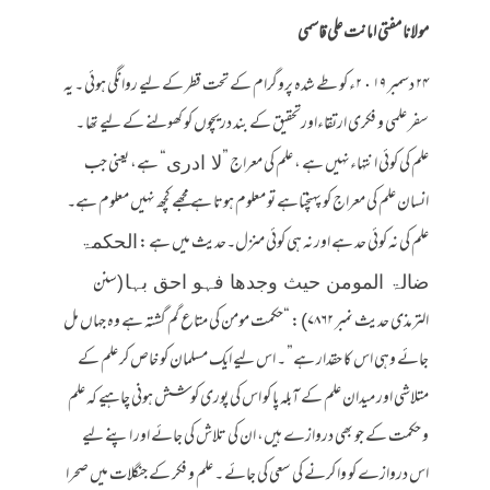
مولانا مفتی امانت علی قاسمی
۲۴ دسمبر ۲٠۱۹ء کو طے شدہ پروگرام کے تحت قطر کے لیے روانگی ہوئی ۔ یہ
سفر علمی و فکری ارتقاءاورتحقیق کے بند دریچوں کو کھولنے کے لیے تھا ۔
علم کی کوئی انتہاءنہیں ہے ، علم کی معراج ”
“ ہے، یعنی جب
لا ادری
انسان علم کی معراج کو پہنچتاہے تو معلوم ہوتا ہے مجھے کچھ نہیں معلوم ہے۔
علم کی نہ کوئی حد ہے اور نہ ہی کوئی منزل۔حدیث میں ہے :
الحکمۃ
(سنن
ضالۃ المومن حیث وجدھا فہو احق بہا
الترمذی حدیث نمبر ۷۸۶۲) : “حکمت مومن کی متاع گم گشتہ ہے وہ جہاں مل
جائے وہی اس کا حقدار ہے” ۔ اس لیے ایک مسلمان کو خاص کر علم کے
متلاشی اور میدان علم کے آبلہ پا کو اس کی پوری کوشش ہونی چاہیے کہ علم
و حکمت کے جو بھی دروازے ہیں، ان کی تلاش کی جائے اور اپنے لیے
اس دروازے کو وا کرنے کی سعی کی جائے ۔ علم و فکر کے جنگلات میں صحرا