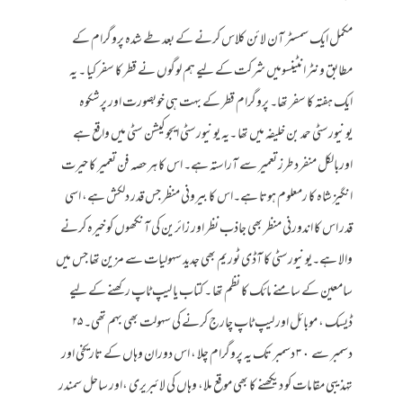
مکمل ایک سمسٹر آن لائن کلاس کرنے کے بعد طے شدہ پروگرام کے
مطابق ونٹر انٹینسومیں شرکت کے لیے ہم لوگوں نے قطر کا سفر کیا ۔ یہ
ایک ہفتہ کا سفر تھا۔ پروگرام قطر کے بہت ہی خوبصورت اور پرشکوہ
یونیورسٹی حمد بن خلیفہ میں تھا ۔یہ یونیورسٹی ایجوکیشن سٹی میں واقع ہے
اوربالکل منفرد طرز تعمیر سے آراستہ ہے۔ اس کا ہر حصہ فن تعمیر کا حیرت
انگیز شاہ کا رمعلوم ہوتا ہے۔اس کا بیرونی منظر جس قدر دلکش ہے، اسی
قدر اس کا اندورنی منظر بھی جاذب نظر اور زائرین کی آنکھوں کو خیرہ کرنے
والا ہے۔یونیورسٹی کا آڈی ٹوریم بھی جدید سہولیات سے مزین تھا جس میں
سامعین کے سامنے مائک کا نظم تھا ۔ کتاب یا لیپ ٹاپ رکھنے کے لیے
ڈیسک ، موبائل اور لیپ ٹاپ چارج کرنے کی سہولت بھی بہم تھی۔ ۲۵
دسمبر سے ۳٠ دسمبر تک یہ پروگرام چلا ، اس دوران وہاں کے تاریخی اور
تہذیبی مقامات کو دیکھنے کا بھی موقع ملا، وہاں کی لائبریری ،اور ساحل سمندر