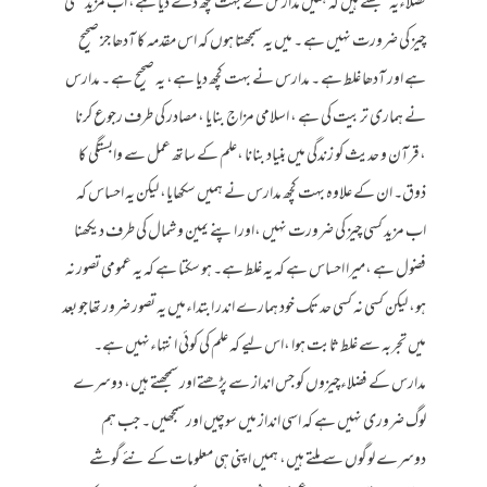
فضلاءیہ سمجھتے ہیں کہ ہمیں مدارس نے بہت کچھ دے دیا ہے، اب مزید کسی
چیز کی ضرورت نہیں ہے ۔ میں یہ سمجھتا ہوں کہ اس مقدمہ کا آدھا جز صحیح
ہے اور آدھا غلط ہے ۔ مدارس نے بہت کچھ دیا ہے، یہ صحیح ہے ۔ مدارس
نے ہماری تربیت کی ہے ، اسلامی مزاج بنایا ، مصادر کی طرف رجوع کرنا
،قرآن و حدیث کو زندگی میں بنیاد بنانا ،علم کے ساتھ عمل سے وابستگی کا
ذوق۔ ان کے علاوہ بہت کچھ مدارس نے ہمیں سکھایا، لیکن یہ احساس کہ
اب مزید کسی چیز کی ضرورت نہیں ،اور اپنے یمین و شمال کی طرف دیکھنا
فضول ہے ،میرا احساس ہے کہ یہ غلط ہے۔ ہو سکتا ہے کہ یہ عمومی تصور نہ
ہو، لیکن کسی نہ کسی حد تک خود ہمارے اندر ابتداءمیں یہ تصور ضرور تھاجو بعد
میں تجربہ سے غلط ثابت ہوا ،اس لیے کہ علم کی کوئی انتہاءنہیں ہے۔
مدارس کے فضلاءچیزوں کو جس انداز سے پڑھتے اور سمجھتے ہیں، دوسرے
لوگ ضروری نہیں ہے کہ اسی انداز میں سوچیں اور سمجھیں ۔ جب ہم
دوسرے لوگوں سے ملتے ہیں، ہمیں اپنی ہی معلومات کے نئے گوشے