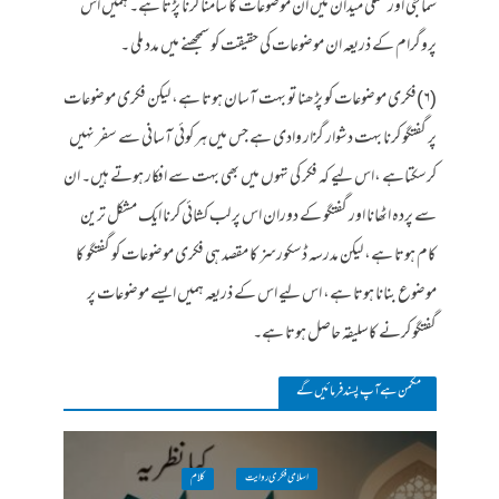
سماجی اور عملی میدان میں ان موضوعات کا سامنا کرنا پڑتا ہے۔ ہمیں اس
پروگرام کے ذریعہ ان موضوعات کی حقیقت کو سمجھنے میں مدد ملی ۔
(۶)فکری موضوعات کو پڑھنا تو بہت آسان ہوتا ہے، لیکن فکری موضوعات
پر گفتگو کرنا بہت دشوار گزار وادی ہے جس میں ہر کوئی آسانی سے سفر نہیں
کرسکتاہے ،اس لیے کہ فکر کی تہوں میں بھی بہت سے افکار ہوتے ہیں۔ ان
سے پردہ اٹھانا اور گفتگو کے دوران اس پر لب کشائی کرنا ایک مشکل ترین
کام ہوتا ہے، لیکن مدرسہ ڈسکورسز کا مقصد ہی فکری موضوعات کو گفتگو کا
موضوع بنانا ہوتا ہے، اس لیے اس کے ذریعہ ہمیں ایسے موضوعات پر
گفتگو کرنے کاسلیقہ حاصل ہوتا ہے۔
مکمن ہےآپ پسند فرمائیں گے
اسلامی فکری روایت
کلام