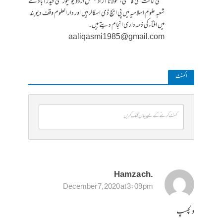
مفتی امانت علی قاسمی، مولانا آزاد نیشنل اردو یونیورسٹی حیدرآباد کے
شعبہ علوم اسلامیہ میں پی ایچ ڈی اسکالر ہیں اور دار العلوم وقف دیوبند
میں افتاء کی ذمہ داری انجام دیتے ہیں۔
aaliqasmi1985@gmail.com
ا کمنٹ
کمنٹ کرنے کے لیے یہاں کلک کریں
.Hamza ch
December 7, 2020 at 3:09 pm
دلچسپ