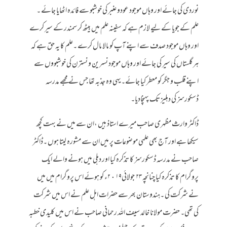
نوردی کی جائے اور وہاں موجود عودو عنبر کی خوشبو سے فائدہ اٹھایا جائے ۔
علم کے جویا کے لیے لازم ہے کہ سفینہ علم میں بیٹھ کر سمندر کے سیر کرے
اور وہاں موجود صدف سے اپنے آپ کو مالا مال کرے ۔علم کا یہ حق ہے کہ
ہر گلستاں کی سیر کی جائے اور وہاں موجود نسرین و نسترن کی خوشبووں سے
اپنے قلب و جگر کو معطر کیا جائے۔یہی وہ جذبہ تھا جس نے مجھے مدرسہ
ڈسکورسز کی دہلیز تک پہنچادیا۔
ڈاکٹر وارث مظہری صاحب میرے استاذ ہیں ،ان سے میں نے بہت کچھ
سیکھا ہے اور آج بھی علمی موضوعات پر میں ان سے مشورہ لیتا ہوں ۔ڈاکٹر
صاحب نے مدرسہ ڈسکورسز کا تذکرہ کیا اور دہلی میں ہونے والے ایک
پروگرام کا تذکرہ کیا چنانچہ ۲۳ جولائی۲٠۱۹ء کو ہوئے اس پروگرام میں میں
نے شرکت کی ۔ہندوستان بھر سے حضرات اہل علم نے اس میں شرکت
کی تھی۔ حضرت مولانا خالد سیف اللہ رحمانی صاحب نے اس میں کلیدی خطبہ