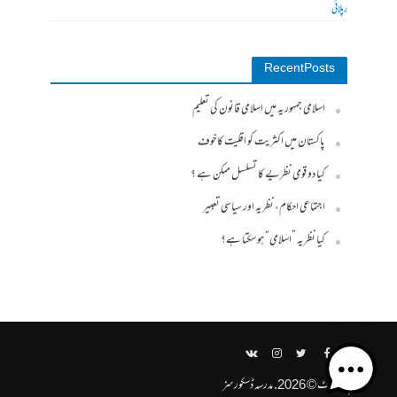
رپلائی
Recent Posts
اسلامی جمہوریہ میں اسلامی قانون کی تعلیم
پاکستان میں اکثریت کو اقلیت کا خوف
کیا دو قومی نظریے کا تسلسل ممکن ہے ؟
اجتماعی احکام، نظریہ اور سیاسی تعبیر
کیا نظریہ ”اسلامی“ ہو سکتا ہے؟
کاپی رائیٹ © 2026. مدرسہ ڈسکورسز