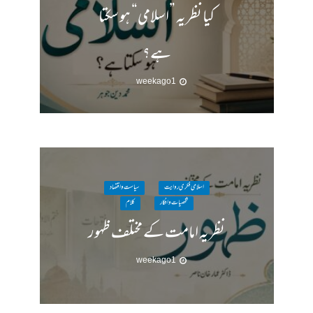
کیا نظریہ ”اسلامی“ ہو سکتا
ہے؟
1 week ago
اسلامی فکری روایت
سیاست واقتصاد
شخصیات وافکار
کلام
نظریہ امامت کے مختلف ظہور
1 week ago