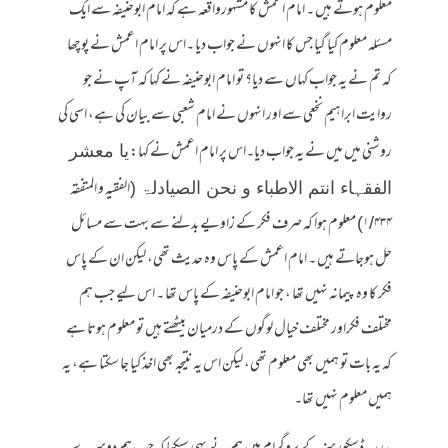
معلوم ہوتے ہیں ۔ امام اعمش کا مشہورواقعہ ہے کہ امام ابوحنیفہ سے ایک
مسئلہ معلوم کیا گیا جس کا انہوں نے جواب دیا ۔اس پر امام اعمش نے پوچھا
کہ تم نے یہ جواب کہاں سے دیا؟ تو امام ابوحنیفہ نے کہا کہ آپ نے جو
روایت ابراہیم نخعی سے اور انہوں نے امام شعبی سے بیان کی ہے، اسی کی
روشنی میں میں نے یہ جواب دیا۔اس پر امام اعمش نے کہا:
یا معشر
(الفقیہ و المتفقہ
الفقہاء انتم الاطباء و نحن الصیادلۃ
۱/۴۳۴) معلوم ہوا کہ صرف فکر کے زاویے بدلنے سے بہت سے مسائل
حل ہوجاتے ہیں ۔ امام اعمش کے پاس وہ حدیث تھی، لیکن ان کے پاس
فکر کا وہ پیمانہ نہیں تھا ، جو امام ابوحنیفہ کے پاس تھا ۔ اس لیے جب ہم
مختلف فکراور مختلف خیال لوگوں کے درمیان بیٹھتے ہیں تو معلوم ہوتا ہے
کہ یہ بات تو ہمیں بھی معلوم تھی، لیکن اس یہ نتیجہ بھی اخذ کیا جا سکتا ہے، یہ
ہمیں معلوم نہیں تھا۔