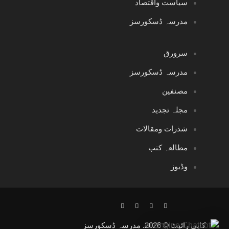
سیاست واقتصاد
مدرسہ ڈسکورسز
سرورق
مدرسہ ڈسکورسز
مصنفین
مجلہ تجدید
شذرات ومقالات
مطالعہ کتب
وڈیوز
کاپی رائیٹ © 2026. مدرسہ ڈسکورسز