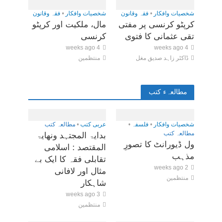
شخصیات وافکار
•
فقہ وقانون
شخصیات وافکار
•
فقہ وقانون
کرپٹو کرنسی پر مفتی
مال، ملکیت اور کرپٹو
تقی عثمانی کا فتوی
کرنسی
4 weeks ago
4 weeks ago
ڈاکٹر زاہد صدیق مغل
منتظمین
مطالعہء کتب
شخصیات وافکار
•
فلسفہ
•
عربی کتب
•
مطالعہ کتب
مطالعہ کتب
بدایۃ المجتہد ونھایۃ
ول ڈیورانٹ کا تصورِ
المقتصد : اسلامی
مذہب
تقابلی فقہ کا ایک بے
2 weeks ago
مثال اور لافانی
منتظمین
شاہکار
3 weeks ago
منتظمین