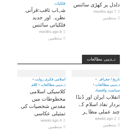
فلکیات
دلدل پر کھڑی سائنس
شہاب ثاقب:قرآنی
7 months ago
نظریہ اور جدید
منتظمین
فلکیاتی سائنس
8 months ago
منتظمین
تہذیبی مطالعات
تاریخ / جغرافیہ
•
اسلامی فکری روایت
•
تہذیبی مطالعات
•
تہذیبی مطالعات
•
کلام
سیاست واقتصاد
کلاسیکی اسلامی
انقلاب ایران اور ڈنڈا
مخطوطات میں
بردار نفاذ اسلام کے
مقدس شخصیات کی
چند عملی مظاہر
تمثیلی عکاسی
2 weeks ago
4 weeks ago
منتظمین
منتظمین