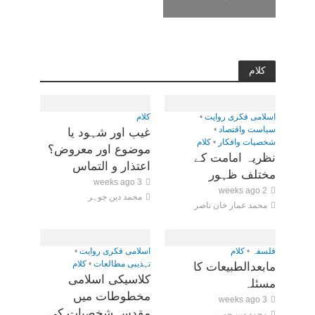
کلام
اسلامی فکری روایت
•
کلام
سیاست واقتصاد
•
غیب اور شہود یا
شخصیات وافکار
•
کلام
موضوع اور معروض؟
نظریہ امامت کے
اعتذار و التماس
مختلف ظہور
3 weeks ago
2 weeks ago
محمد دین جوہر
محمد عمار خان ناصر
فلسفہ
•
کلام
اسلامی فکری روایت
•
تہذیبی مطالعات
•
کلام
مابعدالطبیعات کا
کلاسیکی اسلامی
مسئلہ
مخطوطات میں
3 weeks ago
مقدس شخصیات کی
محمد دین جوہر