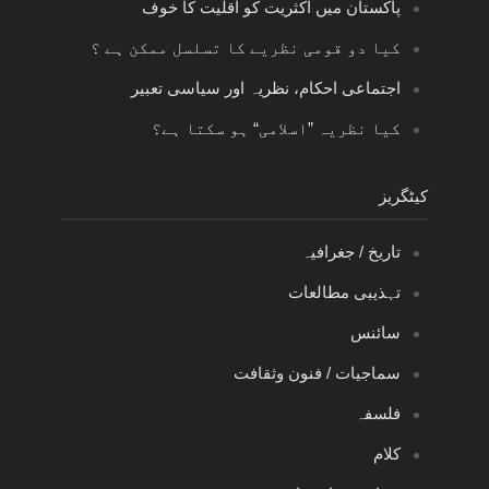
پاکستان میں اکثریت کو اقلیت کا خوف
کیا دو قومی نظریے کا تسلسل ممکن ہے ؟
اجتماعی احکام، نظریہ اور سیاسی تعبیر
کیا نظریہ ”اسلامی“ ہو سکتا ہے؟
کیٹگریز
تاریخ / جغرافیہ
تہذیبی مطالعات
سائنس
سماجیات / فنون وثقافت
فلسفہ
کلام