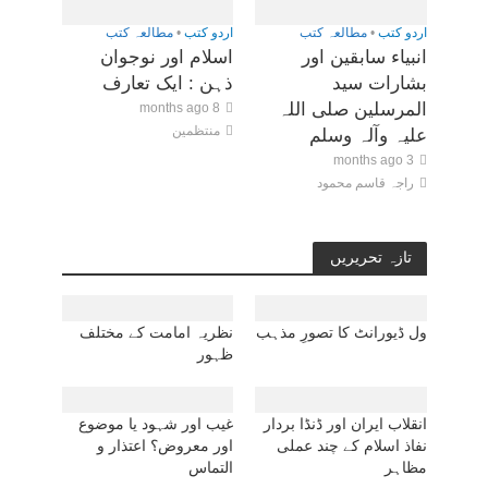
اردو کتب
•
مطالعہ کتب
اردو کتب
•
مطالعہ کتب
انبیاء سابقین اور
اسلام اور نوجوان
بشارات سید
ذہن : ایک تعارف
المرسلین صلی اللہ
8 months ago
منتظمین
علیہ وآلہ وسلم
3 months ago
راجہ قاسم محمود
تازہ تحریریں
ول ڈیورانٹ کا تصورِ مذہب
نظریہ امامت کے مختلف
ظہور
انقلاب ایران اور ڈنڈا بردار
غیب اور شہود یا موضوع
نفاذ اسلام کے چند عملی
اور معروض؟ اعتذار و
مظاہر
التماس