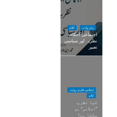
زبان وادب
کلام
اجتماعی احکام،
نظریہ اور سیاسی
تعبیر
اسلامی فکری روایت
کلام
کیا نظریہ
”اسلامی“ ہو
سکتا ہے؟