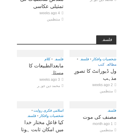
تمثیلی عکاسی
4 weeks ago
منتظمین
فلسفہ
شخصیات وافکار
•
فلسفہ
•
فلسفہ
•
کلام
مطالعہ کتب
مابعدالطبیعات کا
ول ڈیورانٹ کا تصورِ
مسئلہ
مذہب
3 weeks ago
2 weeks ago
محمد دین جوہر
منتظمین
فلسفہ
اسلامی فکری روایت
•
شخصیات وافکار
•
فلسفہ
مصنف کی موت
کیا فاعلِ مختار خدا
1 month ago
میں امکان ثابت ہوتا
منتظمین