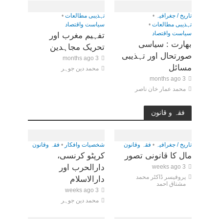
تاریخ / جغرافیہ
•
تہذیبی مطالعات
•
تہذیبی مطالعات
•
سیاست واقتصاد
سیاست واقتصاد
تفہیم مغرب اور
بھارت : سیاسی
تحریک مجاہدین
صورتحال اور تہذیبی
3 months ago
مسائل
محمد دین جوہر
3 months ago
محمد عمار خان ناصر
فقہ و قانون
تاریخ / جغرافیہ
•
فقہ وقانون
شخصیات وافکار
•
فقہ وقانون
مال کا قانونی تصور
کرپٹو کرنسی،
دارالحرب اور
3 weeks ago
پروفیسر ڈاکٹر محمد
دارالاسلام
مشتاق احمد
3 weeks ago
محمد دین جوہر