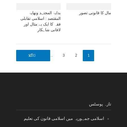
مال کا قانونی تصور
بدایۃ المجتہد ونھایۃ
المقتصد : اسلامی تقابلی
فقہ کا ایک بے مثال اور
لافانی شاہکار
1
2
3
…
190
اگلا
تازہ پوسٹس
اسلامی جمہوریہ میں اسلامی قانون کی تعلیم