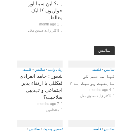
ہے؟ ابن سینا اور
حواریوں کا ایک
مغالطہ
1 month ago
ڈاکٹر زاہد صدیق مغل
سائنس
سائنس
•
فلسفہ
زبان وادب
•
سائنس
•
فلسفہ
کیا سائنس کی
شعور : جامد انفرادی
ماہئیت یونیک ہے ؟
فیکلٹی یا ارتقاء پذیر
اجتماعی و تہذیبی
4 months ago
ڈاکٹر زاہد صدیق مغل
صلاحیت؟
7 months ago
منتظمین
سائنس
•
فلسفہ
تفسیر وحدیث
•
سائنس
•