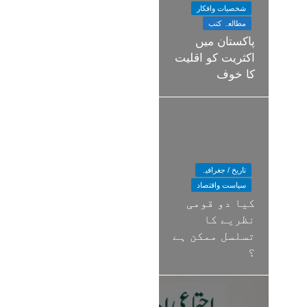
شخصیات وافکار
مطالعہ کتب
پاکستان میں
اکثریت کو اقلیت
کا خوف
تاریخ / جغرافیہ
سیاست واقتصاد
کیا دو قومی
نظریے کا
تسلسل ممکن ہے
؟