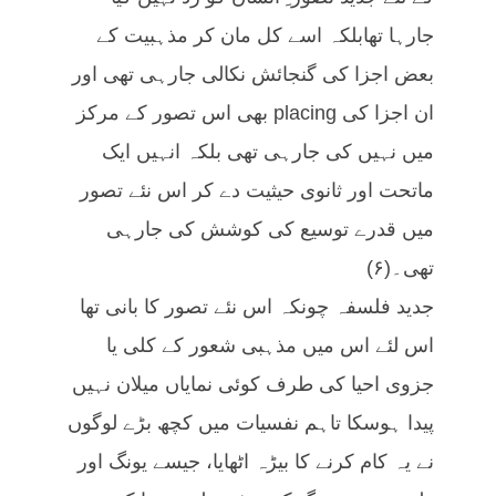
جارہا تھابلکہ اسے کل مان کر مذہبیت کے
بعض اجزا کی گنجائش نکالی جارہی تھی اور
ان اجزا کی placing بھی اس تصور کے مرکز
میں نہیں کی جارہی تھی بلکہ انہیں ایک
ماتحت اور ثانوی حیثیت دے کر اس نئے تصور
میں قدرے توسیع کی کوشش کی جارہی
تھی۔(۶)
جدید فلسفہ چونکہ اس نئے تصور کا بانی تھا
اس لئے اس میں مذہبی شعور کے کلی یا
جزوی احیا کی طرف کوئی نمایاں میلان نہیں
پیدا ہوسکا تاہم نفسیات میں کچھ بڑے لوگوں
نے یہ کام کرنے کا بیڑہ اٹھایا، جیسے یونگ اور