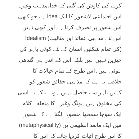
کرنے کی کاوش کی گئی کہ خدا،مذہب وغیرہ
اس اجتماعی لاشعور کا ایک idea ہے جو کبھی
اس شعور پر تصرف کرتا ہے اور کبھی نہیں۔
اس لئے مذہبی عقائد اور مثالیت) Idealism
(کی تمام شکلیں انسان کے لئے کوئی باہر کی
چیزیں نہیں ہیں بلکہ اس کے اندر ہی گندھی
ہوئی ہیں۔اس طرح کے تمام خیالات کا
خلاصہ یہ ہے کہ مذہبی حقائق شعور کو
کہیں باہر سے حاصل نہیں ہوتے بلکہ یہ اسی
کی مخلوق ہیں۔یونگ وغیرہ کا متعلقہ کلام
ایک سوچا سمجھا منصوبہ لگتا ہے کہ شعور
میں ایک مابعد الطبیعی پن (metaphysicality)
کا اس طرح اثبات کردیا جائے کہ اس کا