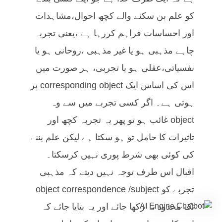
کو علم بن سکنے والے کچھ احوال،مشاہدات
اور احساسات فراہم کررہا ہے ،یعنی تجربہ
چاہے مذہبی ہو یا غیر مذہبی ،روحانی ہو یا
نفسیاتی،عقلی ہو یا تجربی، ہر صورت میں
اس کی اساس ایک corresponding object پر
ہوتی ہے۔ اگر کسی تجربے میں سے وہ
object غائب ہو تو پھر یہ تجربہ کچھ اور
تاثیرات کا حامل تو ہو سکتا ہے لیکن علم بننے
کی کوئی بھی شرط پوری نہیں کرسکتا۔
اقبال اس طرف توجہ نہیں دیتے کہ مذہبی
تجربے کو object correspondence /subject
تک محدود نہ رکھا جائے اور یہ بتایا جائے کہ