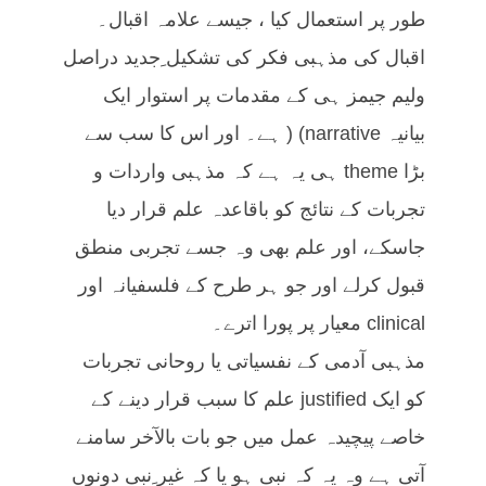
طور پر استعمال کیا ، جیسے علامہ اقبال۔
اقبال کی مذہبی فکر کی تشکیل ِجدید دراصل
ولیم جیمز ہی کے مقدمات پر استوار ایک
بیانیہ narrative) ( ہے۔ اور اس کا سب سے
بڑا theme ہی یہ ہے کہ مذہبی واردات و
تجربات کے نتائج کو باقاعدہ علم قرار دیا
جاسکے، اور علم بھی وہ جسے تجربی منطق
قبول کرلے اور جو ہر طرح کے فلسفیانہ اور
clinical معیار پر پورا اترے۔
مذہبی آدمی کے نفسیاتی یا روحانی تجربات
کو ایک justified علم کا سبب قرار دینے کے
خاصے پیچیدہ عمل میں جو بات بالآخر سامنے
آتی ہے وہ یہ کہ نبی ہو یا کہ غیر ِنبی دونوں