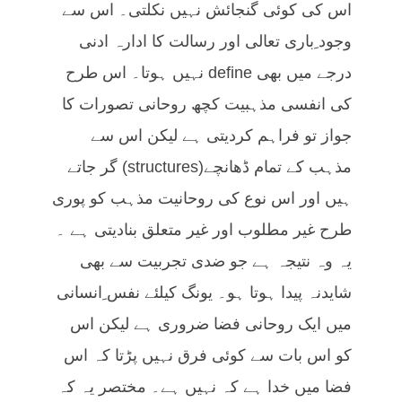
اس کی کوئی گنجائش نہیں نکلتی۔ اس سے
وجود ِباری تعالی اور رسالت کا ادارہ ادنی
درجے میں بھی define نہیں ہوتا۔ اس طرح
کی انفسی مذہبیت کچھ روحانی تصورات کا
جواز تو فراہم کردیتی ہے لیکن اس سے
مذہب کے تمام ڈھانچے(structures) گر جاتے
ہیں اور اس نوع کی روحانیت مذہب کو پوری
طرح غیر مطلوب اور غیر متعلق بنادیتی ہے ۔
یہ وہ نتیجہ ہے جو ضدی تجربیت سے بھی
شایدنہ پیدا ہوتا ہو۔ یونگ کیلئے نفس ِانسانی
میں ایک روحانی فضا ضروری ہے لیکن اس
کو اس بات سے کوئی فرق نہیں پڑتا کہ اس
فضا میں خدا ہے کہ نہیں ہے۔ مختصر یہ کہ