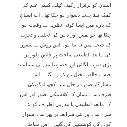
ِانسان کو برقرار رکھنے کیلئے کسی علم کی
کمک ملنا بہت دشوار ہو چکا تھا۔ اب انسان
کے بارے میں ایسا کوئی نظریہ بے وقعت ہو
چکا تھا جو نفس اور ذہن کی تحلیل و تجزیے
کے نتیجے میں نہ بنا ہو۔ اس روش نے شعور
کی مابعد الطبیعی ساخت پر خاص طور پر
بڑی ضرب لگائی اور خصوصا مذہبی مسلمات
جیسے خالص تخیل بن کر رہ گئے۔ اس
ناسازگار صورت ِ حال میں کچھ لوگوںکی
طرف سے انسان کے کلاسیکی تصور اور اس
کے مابعد الطبیعی یا مذہبی اطراف کو نئے
سرے سے اور نئی شرائط پر پھر سے استوار
کرنے کی کوششیں کی گئیں۔ اس معاملے