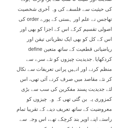
کی حیثیت سے فلسفے کی وہ آخری شخصیت
تھاجس نے علم اور ہستی کے پورے order کی
اصولی تقسیم کرکے اس کے اجزا کو بھی اور
اس کے کل کو بھی ایک نظریاتی تیقن اور
ریاضیاتی قطعیت کے ساتھ متعین define
کردکھایا۔جدیدیت چیزوں کو نئے سرے سے
منظم کرنے اور انہیں پرانی تعریفات سے نکال
کر نئے مقاصد میں صرف کرنے آئی تھی، اس
لئے جدیدیت پسند مفکرین کی سب سے بڑی
کمزوری یہ بن گئی تھی کہ وہ چیزوں کو
معروضیت کے ساتھ تعریف دینے کے تقریبا تمام
راستے اپنے اوپر بند کرچکے تھے، اس وجہ سے