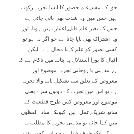
حق کے مفید ِعلم حضور کا ایسا تجربہ رکھتے
ہیں جس میں وہ شدت بھی پائی جاتی ہے
جس کے بغیر علم قابل ِاعتبار نہیں ہوتا، اور
وہ اشتراک بھی پایا جاتا ہے جو اگر نہ ہو تو
کسی تصور کو علم کہنا محال ہے۔ لیکن
اقبال کا پورا استدلال یہ بتانے میں ناکام ہے کہ
ہر مذہبی یا روحانی تجربہ موضوع اور
معروض کے تعلق سے تشکیل پانے والا تجربہ
ہے تو اس میں تجربے کے دونوں سرے یعنی
موضوع اور معروض کس طرح قطعیت کے
ساتھ شریک ِعمل ہیں۔کیونکہ سادہ لفظوں
میں کہا جائے تو مذہبی تجربے کا مطلب یہ
ہے کہ ایک طرف خدا ہے جو اپنے کسی بندے