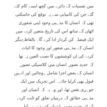
میں نفسیات کے دائرے میں کچھ ایسے کام کئے
گئے جن کی کامیابی سے یہ توقع کی جاسکتی
تھی کہ انسان کا مذہبی وجود اپنی شعوری
اٹھان کے ساتھ اس کی تاریخ متعین کرنے میں
ایک فیصلہ کن کردار ادا کرے گا۔ بالفاظ ِدیگر
انسان کے مذہبی شعور اور وجود کا اثبات
کرنے کی ان کوششوں کا نصب العین یہ تھا
کہ جدید تصور ِ انسان میں کلاسیکی تصور ِ
انسان کے بعض اجزا شامل ہوجائیں اور انہیں
قبول بھی کرلیا جائے۔ اس تحریک میں ایک
جوہری نقص تھا، اور وہ یہ کہ انسان اور
مذہبی حقائق کے درمیان تعلق کو ثابت کرنے
کے لئے جدید تصور ِ انسان کو رد نہیں کیا