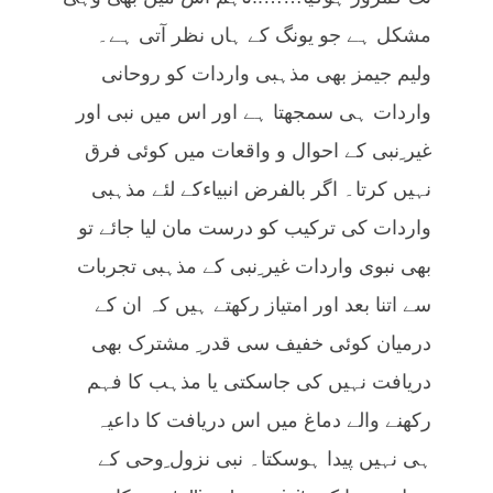
مشکل ہے جو یونگ کے ہاں نظر آتی ہے۔
ولیم جیمز بھی مذہبی واردات کو روحانی
واردات ہی سمجھتا ہے اور اس میں نبی اور
غیر ِنبی کے احوال و واقعات میں کوئی فرق
نہیں کرتا۔ اگر بالفرض انبیاءکے لئے مذہبی
واردات کی ترکیب کو درست مان لیا جائے تو
بھی نبوی واردات غیر ِنبی کے مذہبی تجربات
سے اتنا بعد اور امتیاز رکھتے ہیں کہ ان کے
درمیان کوئی خفیف سی قدر ِ مشترک بھی
دریافت نہیں کی جاسکتی یا مذہب کا فہم
رکھنے والے دماغ میں اس دریافت کا داعیہ
ہی نہیں پیدا ہوسکتا۔ نبی نزول ِوحی کے