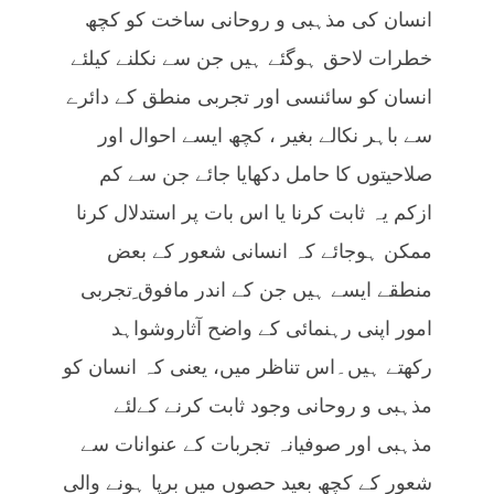
انسان کی مذہبی و روحانی ساخت کو کچھ
خطرات لاحق ہوگئے ہیں جن سے نکلنے کیلئے
انسان کو سائنسی اور تجربی منطق کے دائرے
سے باہر نکالے بغیر ، کچھ ایسے احوال اور
صلاحیتوں کا حامل دکھایا جائے جن سے کم
ازکم یہ ثابت کرنا یا اس بات پر استدلال کرنا
ممکن ہوجائے کہ انسانی شعور کے بعض
منطقے ایسے ہیں جن کے اندر مافوق ِتجربی
امور اپنی رہنمائی کے واضح آثاروشواہد
رکھتے ہیں۔اس تناظر میں، یعنی کہ انسان کو
مذہبی و روحانی وجود ثابت کرنے کےلئے
مذہبی اور صوفیانہ تجربات کے عنوانات سے
شعور کے کچھ بعید حصوں میں برپا ہونے والی