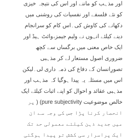
اور مذہب کو ماننے اور اس کی نتیجہ خیزی
کو نئے فلسفے اور نفسیات کی روشنی میں
دکھانے کی کاوش کی۔اس کام کو سرانجام
دینے کیلئے انہوں نے ولیم جیمز،وائٹ ہیڈ اور
ایک خاص معنی میں برگساں سے کچھ
ضروری اصول مستعار لے کر مذہبی
تصورِانسان کے دفاع کی ذمہ داری لی۔لیکن
اس میں مسئلہ یہ پیدا ہوگیا کہ مذہب اور
مذہبی عقائد و احوال کو اپنے اثبات کیلئے ایک
خالص موضوعیت pure subjectivity) ( پر
انحصار کرنا پڑا جس کی وجہ سے ان
میں جدید ذہن کیلئے معمولی حد تک
ایک پراسرار سی کشش تو پیدا ہوگئی