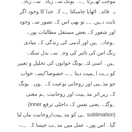
موجب ٹھہرتا ہے۔ یونگ سے زیادہ سے زیادہ
یہ فائدہ اٹھایا جاسکتا ہے کہ خدا کا وجود اگر
ثابت نہیں ہے تو بھی اس کے تصور سے وجود
اور شعور کے بعض مستقل مطالبات پورے
ہوجاتے ہیں اور آدمی کی زندگی کے بنیادی
رنگ اس کی تاثیر کی وجہ سے بدل سکتے
ہیں۔ اسی لئے یونگ خوابوں کی تحلیل و تعبیر
کو بہت اہمیت دیتا ہے، خصوصا ًایسے خواب
جو مذہبی اور روحانی نوعیت کے ہوں۔ یونگ
کے زیر ِاثر مذہبیت اور روحانیت ہم معنی
ہوگئے۔یعنی نفس کے داخلی ترفع inner)
(sublimation ہی کو مذہبیت/روحانیت مان لیا
گیا۔ اس پورے عمل میں مذہب جیسا کہ ہے،