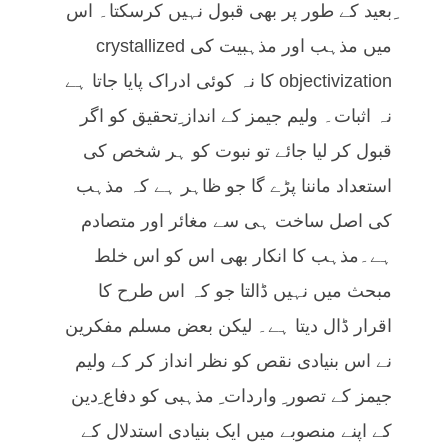
ِبعید کے طور پر بھی قبول نہیں کرسکتا۔ اس
میں مذہب اور مذہبیت کی crystallized
objectivization کا نہ کوئی ادراک پایا جاتا ہے
نہ اثبات۔ ولیم جیمز کے انداز ِتحقیق کو اگر
قبول کر لیا جائے تو نبوت کو ہر شخص کی
استعداد ماننا پڑے گا جو ظاہر ہے کہ مذہب
کی اصل ساخت ہی سے مغائر اور متصادم
ہے۔مذہب کا انکار بھی اس کو اس خلط
مبحث میں نہیں ڈالتا جو کہ اس طرح کا
اقرار ڈال دیتا ہے۔ لیکن بعض مسلم مفکرین
نے اس بنیادی نقص کو نظر انداز کر کے ولیم
جیمز کے تصور ِ واردات ِ مذہبی کو دفاع ِدین
کے اپنے منصوبے میں ایک بنیادی استدلال کے