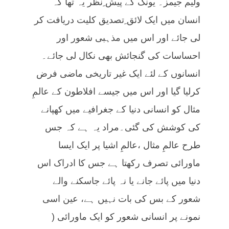
ولیم جیمز۔ یونگ کے پیش ِنظر یہ تھا کہ
انسان میں ایک لائق ِتصدیق کلیت دریافت کر
لی جائے اور اس میں مذہبی شعور اور
احساسات کی گنجائش بھی نکال لی جائے۔
انسانوں کے لئے ایک غیر تاریخی ماضی فرض
کرلیا گیا اور اس میں جیسے افلاطون کے عالمِ
مثال کو انسانی دنیا کے جغرافیے میں کھپانے
کی کوشش کی گئی۔مراد یہ ہے کہ جس
طرح عالمِ مثال ،عالمِ اشیا پر ایک ایسا
ماورائی تصرف رکھتا ہے جس کا ادراک اس
دنیا میں پائے جانے یا نہ پائے جاسکنے والے
شعور کے بس کی بات نہیں ہے، عین اسی
نمونے پر انسانی شعور کو ایک ماورائی (