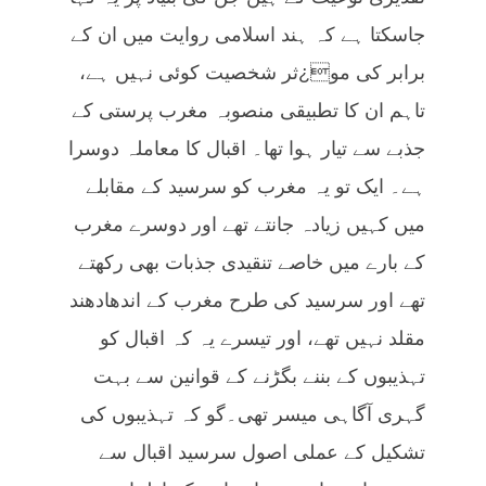
جاسکتا ہے کہ ہند اسلامی روایت میں ان کے
برابر کی مو¿ثر شخصیت کوئی نہیں ہے،
تاہم ان کا تطبیقی منصوبہ مغرب پرستی کے
جذبے سے تیار ہوا تھا۔ اقبال کا معاملہ دوسرا
ہے۔ ایک تو یہ مغرب کو سرسید کے مقابلے
میں کہیں زیادہ جانتے تھے اور دوسرے مغرب
کے بارے میں خاصے تنقیدی جذبات بھی رکھتے
تھے اور سرسید کی طرح مغرب کے اندھادھند
مقلد نہیں تھے، اور تیسرے یہ کہ اقبال کو
تہذیبوں کے بننے بگڑنے کے قوانین سے بہت
گہری آگاہی میسر تھی۔گو کہ تہذیبوں کی
تشکیل کے عملی اصول سرسید اقبال سے