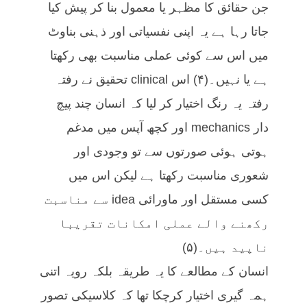
جن حقائق کا مظہر یا معمول بنا کر پیش کیا
جاتا رہا ہے یہ اپنی نفسیاتی اور ذہنی بناوٹ
میں اس سے کوئی عملی مناسبت بھی رکھتا
ہے یا نہیں۔(۴) اس clinical تحقیق نے رفتہ
رفتہ یہ رنگ اختیار کر لیا کہ انسان چند پیچ
دار mechanics اور کچھ آپس میں مدغم
ہوتی ہوئی صورتوں سے تو وجودی اور
شعوری مناسبت رکھتا ہے لیکن اس میں
کسی مستقل اور ماورائی idea سے مناسبت
رکھنے والے عملی امکانات تقریبا
ناپید ہیں۔(۵)
انسان کے مطالعے کا یہ طریقہ بلکہ رویہ اتنی
ہمہ گیری اختیار کرچکا تھا کہ کلاسیکی تصور