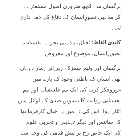
برگساں سے کچھ ضروری اصول مستعار لے
کر مذہبی تصورِانسان کے دفاع کی ذمہ داری
لی۔
کلیدی الفاظ:
اقبال، مذہبی تجربہ، نفسیات،
تصور ِانسان، موضوع اور معروض۔
برگساں اور ولیم جیمزکے زیر ِاثر ہمارے یہاں
بھی انسان کے باطنی وجود کے بارے میں
غوروفکر کرنے کی ایک نیم فلسفیانہ اور نیم
نفسیاتی روایت کا بیسویں صدی کے اوائل میں
آغاز ہوا۔اس کی تہ میں یہ خیال کارفرما تھا
کہ سائنس اور دیگر تہذیبی و تجربی علوم
کی ایک خاص رخ پر پیش قدمی کی وجہ سے