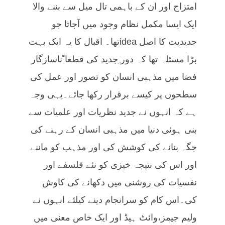
امتزاج اور ان کے باہمی تال میل سے بننے والا
ایک ایسا مکمل نظام وجود میں آجاتا جو
جدیدیت کا اصل ideaتھا۔ اقبال کا یہ ایک بہت
بڑا مسئلہ تھا کہ دور ِجدید کی قطعا ًناسازگار
فضا میں مذہبی انسان کو تصور اور عمل کی
سطحوں پر کیسے برقرار رکھا جائے۔یہی وجہ
ہے کہ انہوں نے جدید نظریات اور علمیات سے
بنی ہوئی دنیا میں مذہبی انسان کے رہنے کی
جگہ بنانے کی کوشش کی اور مذہب کو ماننے
اور اس کی نتیجہ خیزی کو نئے فلسفے اور
نفسیات کی روشنی میں دکھانے کی کاوش
کی۔اس کام کو سرانجام دینے کیلئے انہوں نے
ولیم جیمز،وائٹ ہیڈ اور ایک خاص معنی میں