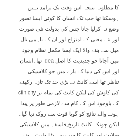
کا مطلوبہ نتیجہ اس وقت تک برامد نہیں
ہوسکتا تھا جب تک انسان کا کوئی ایسا تصور
وضع نہ کرلیا جاتا جس کی بدولت نئی صورت
اور نئے معنی کے امتزاج اور ان کے باہمی تال
میل سے بننے والا ایک ایسا مکمل نظام وجود
میں آجاتا جو جدیدیت کا اصل idea تھا۔انسان
اور اس کی دنیا کے بارے میں جو کلاسیکی
تناظر تھا اسے کانٹ نے بڑی حد تک تازہ رکھنے
کی کاوش کی لیکن کانٹ کی تمام تر clinicity
کے باوجود اس کے کام سے لازمی طور پر پیدا
ہونے والے نتائج کو گویا قوت سے روک دیا گیا۔
لیکن چونکہ کانٹ تاریخ ِفلسفہ میں کلاسیکی
صلابت اور کلیت کا سب سے بڑا وارث ہونے