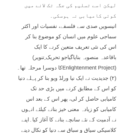
لیکن اسے تسلیم کی جگہ تک لانے میں
کوئی کامیابی نہ ہوسکی۔
انیسویں صدی سے فلسفے، نفسیات اور اکثر
سماجی علوم میں انسان کو موضوع بنا کر
اس کی نئی تعریف متعین کرنے کا ایک
باقاعدہ منصوبہ بنایاگیاجو تحریک ِتنویر)
(Enlightenment Projectکا دوسرا مرحلہ تھا۔
(۲) جدیدیت نے ایک نیا ورلڈ ویو بنا کر پہلے دنیا
کو اس کے مطابق کرنے میں بڑی حد تک
کامیابی حاصل کر لی، پھر اس کے بعد اس
کامیابی کو زیادہ معنی خیز بنانے کیلئے انہوں
نے آدمیت کے نئے سانچے بنانے کا آغاز کیا۔اپنے
کلاسیکی سیاق و سباق سے دنیا کو نکال دینے