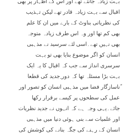
بہت زیادہ جانتے تھے اور اس کے اظہار پر بھی
اقبال سے بہت زیادہ قادر تھے لیکن تہذیب
کی نظریاتی بناوٹ کے بارے میں ان کا علم
بھی کم تھا اور وہ اس طرف زیادہ متوجہ
بھی نہیں تھے۔اسی لئے سرسید نے مذہبی
انسان کو اگر موضوع بنایا بھی تو بہت
سرسری انداز سے جب کہ اقبال کا یہ ایک
بہت بڑا مسئلہ تھا کہ دور ِجدید کی قطعا
ًناسازگار فضا میں مذہبی انسان کو تصور اور
عمل کی سطحوں پر کیسے برقرار رکھا
جائے۔یہی وجہ ہے کہ انہوں نے جدید نظریات
اور علمیات سے بنی ہوئی دنیا میں مذہبی
انسان کے رہنے کی جگہ بنانے کی کوشش کی