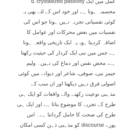
عمل میں ایک crystallized passivity کا
مجسمہ ہوتا ہے اور خود اس کے لئے بھی یہ
کوئی نفسیاتی تجربہ نہیں ہوتا جو اس کی
نفسیات میں بعض محرکات اور عوامل کا
اضافہ کردیتا ہو، یہ ایک تاریخی واقعہ ہوتا
ہے جس میں نبی ایک کردار کی حیثیت رکھتا
ہے، محض نفس اور دماغ کی نہیں۔ ولیم
جیمز نبی، صوفی، شاعر اور دیوانے میں کوئی
اصولی فرق نہیں دیکھتا اور ان سب کے
مذہبی نوعیت رکھنے والے واقعات کو ایک ہی
طرح کے تجزیے کا موضوع بناتا ہے اور ایک ہی
طرح کی صحت کا حامل گردانتا ہے۔ اس
پورے discourse کو مذہبی ذہن کسی امکان