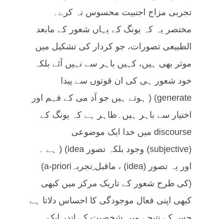
تجربی مزاج اجنبیت محسوس نہ کرے۔
مختصر یہ کہ یونگ کے یہاں شعور کے مابعد
الطبیعی تصورات، جو کردار کی تشکیل میں
موثر بھی ہیں، کہیں باہر سے نہیں آئے بلکہ
خود شعور ہی کی ان قوتوں سے پیدا
generate) ( ہوتے ہیں جو آد می کے فہم اور
اختیار سے باہر ہیں۔ظاہر ہے کہ یونگ کے
discourse میں خدا ایک موضوعی
(subjective) وجود بلکہ تصور idea) ( ہے ۔
اور یہ تصور (idea) ، ماقبل ِتجربہa-priori)
(کی طرح شعور کے تاریک مرکز میں کبھی
کبھی اپنی فعال موجودگی کا احساس دلاتا ہے
جس کے نتیجے میں شخصیت کے اندر ایک