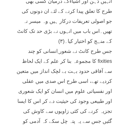
انہیں ذہن اور اشیاءکے درمیان کسی بھی
طرح کا تعلق پیدا کرنے کے لئے ان دونوں کی
جو اصولی تعریفات درکار ہیں وہ میسر نہ
تھیں۔اس باب میں انہوں نے بڑی حد تک کانٹ
کے منہج کو اختیار کیا۔(۳)
جس طرح کانٹ نے شعور ِانسانی کو چند
fixities کا مجموعہ بنا کر علم کے ایک لحاظ
سے آفاقی حدود بہت بے لچک انداز میں متعین
کردیے تھے، اسی طرح اس صدی میں عقلی
اور نفسیاتی علوم میں انسان کو ایک شعوری
اور طبیعی وجود کی حیثیت دے کر اس کا ایسا
تجزیہ کرنے کی کئی زاویوں سے کاوش کی
گئیں جس سے یہ پتہ چل سکے کہ آدمی کو