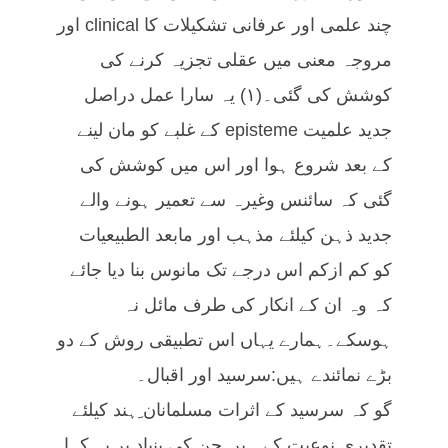
چند علمی اور عرفانی تشکیلات کا clinical اور
مروجہ معنی میں عقلی تجزیہ کرنے کی
کوشش کی گئی۔(۱) یہ سارا عمل دراصل
جدید علمیت episteme کے غلبے کو مان لینے
کے بعد شروع ہوا اور اس میں کوشش کی
گئی کہ سائنس وغیرہ سے تعمیر ہونے والے
جدید ذہن کیلئے مذہب اور مابعد الطبیعیات
کو کم ازکم اس درجے تک مانوس بنا دیا جائے
کہ وہ ان کے انکار کی طرف مائل نہ
ہوسکے۔ہمارے یہاں اس تطبیقی روش کے دو
بڑے نمائندے ہیں:سرسید اور اقبال۔
گو کہ سرسید کے اثرات مسلمانان ِہند کیلئے
تقدیری نوعیت کے ہیں جن کی بنیاد پر یہ کہا