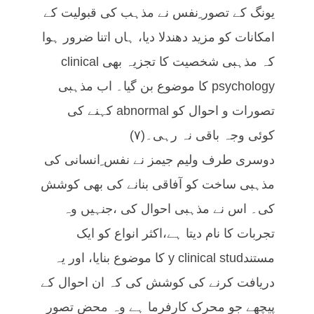
یونگ کے تصور ِنفس نے مذہب کی قبولیت کے
امکانات کو مزید دھندلا دیا، ہاں اتنا ضرور ہوا
کہ مذہبی شخصیت کا تجزیہ بھی clinical
psychology کا موضوع بن گیا۔ اب مذہبی
تصورات و احوال کو abnormal کہنے کی
کوئی وجہ باقی نہ رہی۔(۷)
دوسری طرف ولیم جیمز نے نفس ِانسانی کی
مذہبی ساخت کو آفاقی بنانے کی بھی کوشش
کی۔ اس نے مذہبی احوال کی ،جنہیں وہ
تجربات کا نام دیتا ہے،اکثر انواع کو ایک
مستندy clinical stud کا موضوع بنایا، اور یہ
دریافت کرنے کی کوشش کی کہ ان احوال کے
پیچھے جو محرک کارفرما ہے وہ محض تصور