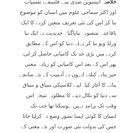
خلاصہ
انیسویں صدی سے فلسفے، نفسیات
اور اکثر سماجی علوم میں انسان کو موضوع
بنا کر اس کی نئی تعریف متعین کرنے کا ایک
باقاعدہ منصوبہ بنایاگیا۔ جدیدیت نے ایک نیا
ورلڈ ویو بنا کر پہلے دنیا کو اس کے مطابق
کرنے میں بڑی حد تک کامیابی حاصل کر لی،
پھر اس کے بعد اس کامیابی کو زیادہ معنی
خیز بنانے کیلئے انہوں نے آدمیت کے نئے سانچے
بنانے کا آغاز کیا۔اپنے کلاسیکی سیاق و سباق
سے دنیا کو نکال دینے کا مطلوبہ نتیجہ اس
وقت تک برامد نہیں ہوسکتا تھا جب تک
انسان کا کوئی ایسا تصور وضع نہ کرلیا جاتا
جس کی بدولت نئی صورت اور نئے معنی کے