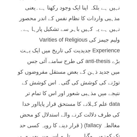
نہیں ہے بلکہ اپنا ایک وجود رکھتا ہے۔یعنی
مذہبی واردات کا نظام نفس کے اندر محصور
نہیں ہے یہ کہیں باہر سے تشکیل پارہا ہے۔
ولیم جیمز کی Varities of Religious
Experience جدیدیت کی تاریخ میں ایک بہت
بڑے anti-thesis کی طرح سامنے آئی جس
میں جدید ذہن کے بعض مستقل مفروضوں کو
توڑنے کی کوشش کی گئی۔ اس کوشش کے
نتیجے میں مذہبی شعور اور اس کا تمام تر
data علم کہلانے کا مستحق قرار پایااور خدا
کی طرف دلالت کرنے والے استدلال کو محض
مغالطہ fallacy) ( قرار دینے کا رویہ کسی حد
تک کمزور ہوگیا……..تاہم اس میں بھی وہی