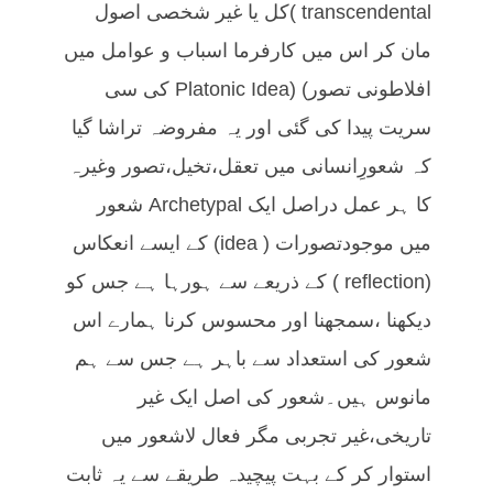
transcendental )کل یا غیر شخصی اصول
مان کر اس میں کارفرما اسباب و عوامل میں
افلاطونی تصور) (Platonic Idea کی سی
سریت پیدا کی گئی اور یہ مفروضہ تراشا گیا
کہ شعورِانسانی میں تعقل،تخیل،تصور وغیرہ
کا ہر عمل دراصل ایک Archetypal شعور
میں موجودتصورات ( idea) کے ایسے انعکاس
(reflection ) کے ذریعے سے ہورہا ہے جس کو
دیکھنا ،سمجھنا اور محسوس کرنا ہمارے اس
شعور کی استعداد سے باہر ہے جس سے ہم
مانوس ہیں۔شعور کی اصل ایک غیر
تاریخی،غیر تجربی مگر فعال لاشعور میں
استوار کر کے بہت پیچیدہ طریقے سے یہ ثابت