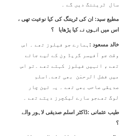
سال ٹریننگ دیں گے ۔
مطیع سید: ان کی ٹریننگ کی کیا نوعیت تھی ،
اس میں انہوں نے کیا پڑھایا ؟
خالد مسعود :
ہمارے جو فیلوز تھے ۔ اس
وقت جو آفیسر گریڈ ون کے لیے جاتے
تھے ، انہیں فیلوز کہتے تھے ۔تو اس
میں فضل الرحمٰن بھی تھے۔اسلم
صدیقی صاحب بھی تھے ۔ یہ تین چار
لوگ تھےجو سارے لیکچرز دیتے تھے ۔
طیب عثمانی :ڈاکٹر اسلم صدیقی لاہور والے
؟