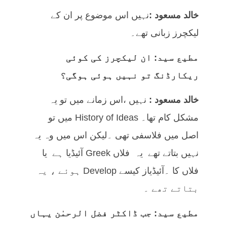
خالد مسعود :
نہیں اس موضوع پر ان کے
لیکچرز زبانی تھے۔
مطیع سید: ان لیکچرز کی کوئی
ریکارڈنگ تو نہیں ہوئی ہوگی؟
خالد مسعود :
نہیں ،اس زمانے میں تو یہ
مشکل کام تھا۔ History of Ideas میں تو
اصل میں فلاسفی تھی ۔لیکن اس میں وہ یہ
نہیں بتاتے تھے یہ فلاں Greek آئیڈیا ہے یا
فلاں کا ۔آئیڈیاز کیسے Develop ہوئے ، یہ
بتاتے تھے ۔
مطیع سید: جب ڈاکٹر فضل الرحمٰن یہاں