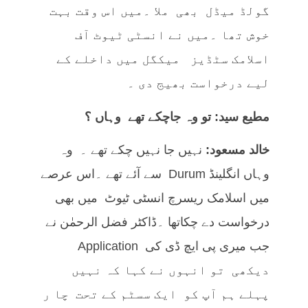
گولڈ میڈل بھی ملا ۔میں اس وقت بہت
خوش تھا ۔میں نے انسٹی ٹیوٹ آف
اسلامک سٹڈیز میکگل میں داخلے کے
لیے درخواست بھیج دی ۔
مطیع سید: تو وہ جاچکے تھے وہاں ؟
خالد مسعود:
نہیں جا نہیں چکے تھے ۔ وہ
وہاں انگلینڈ Durum سے آئے تھے ۔اس عرصے
میں اسلامک ریسرچ انسٹی ٹیوٹ میں بھی
درخواست دے چکاتھا ۔ڈاکٹر فضل الرحمٰن نے
جب میری پی ایچ ڈی کی Application
دیکھی تو انہوں نے کہا کہ نہیں
پہلے ہم آپ کو ایک سسٹم کے تحت چا ر