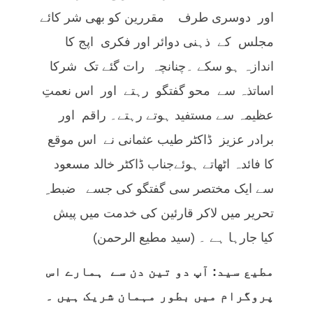
اور دوسری طرف مقررین کو بھی شر کائے
مجلس کے ذہنی دوائر اور فکری اپج کا
اندازہ ہو سکے ۔چنانچہ رات گئے تک شرکا
اساتذہ سے محو گفتگو رہتے اور اس نعمتِ
عظیمہ سے مستفید ہوتے رہتے۔ راقم اور
برادر عزیز ڈاکٹر طیب عثمانی نے اس موقع
کا فائدہ اٹھاتے ہوئےجناب ڈاکٹر خالد مسعود
سے ایک مختصر سی گفتگو کی جسے ضبط ِ
تحریر میں لاکر قارئین کی خدمت میں پیش
کیا جارہا ہے ۔ (سید مطیع الرحمن)
مطیع سید: آپ دو تین دن سے ہمارے اس
پروگرام میں بطور مہمان شریک ہیں ۔