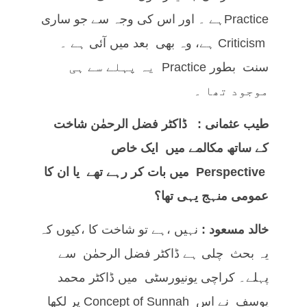
Practiceہے ۔ اور اس کی وجہ سے جو ساری
Criticism ہے، وہ بھی بعد میں آئی ہے ۔
سنت بطور Practice یہ پہلے سے ہی
موجود تھا ۔
طیب عثمانی : ڈاکٹر فضل الرحمٰن شاخت
کے ساتھ مکالمے میں ایک خاص
Perspective
میں بات کر رہے تھے یا ان کا
عمومی منہج یہی تھا؟
خالد مسعود :
نہیں ،ہے تو شاخت کا ،کیوں کہ
یہ بحث چلی ہے ڈاکٹر فضل الرحمٰن سے
پہلے۔ کراچی یونیورسٹی میں ڈاکٹر محمد
یوسف نے اس Concept of Sunnah پر لکھا