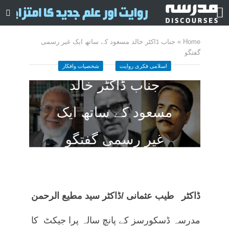
Home
»
جناب ڈاکٹر خالد مسعود کے ساتھ ایک غیر رسمی
گفتگو
اسلامی فکری روایت
شخصیات وافکار
جناب ڈاکٹر خالد
مسعود کے ساتھ ایک
غیر رسمی گفتگو
May 25, 2022
ا کمنٹ
145 منٹ چاہیں
ڈاکٹر طیب عثمانی /ڈاکٹر سید مطیع الرحمن
مدرسہ ڈسکورسز کے پانچ سالہ پرا جیکٹ کا