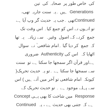
کی خاص طور پر صحابہ کی تین
Generations ہیں ۔یہ سنت جاریہ تھی،
Continuedتھی ۔جب یہ حدیث گر وپ آیا ہے
تو انہوں نے اس کو جمع کیا۔ اس وقت تک
جمع کرنے کے اصول وغیرہ سے زیادہ یہ تھا
کہ جمع کر دیا گیا ۔امام شافعی ؒ نے سوال
اٹھایا کہ اس کی Authenticity ضروری
ہےاور قرآن اگر سمجھا جا سکتا ہے تو سنت
سے سمجھا جا سکتا ہے ۔تو یہ حدیث تحریک(
کیونکہ امام شافعی تو آخر میں آتے ہیں ) اس
سے پہلے موجود ہے ۔ تو حدیث تحریک کے
Response میں شاخت کا بھی یہی Concept
ہے کہ جتنی بھی حدیث ہے ، یہ Continued