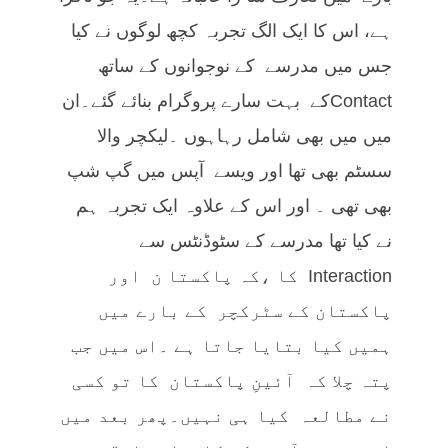
ہے، اس کا ایک الگ تجربہ کچھ لوگوں نے کیا
جس میں مدرسے کے نوجوانوں کے ساتھ
Contactکے بہت سارے پروگرام بنائے گئے۔ان
میں میں بھی شامل رہاہوں ۔لیکچر والا
سسٹم بھی تھا اور ویسے آپس میں گپ شپ
بھی تھی ۔ اور اس کے علاوہ ایک تجربہ ہم
نے کیا تھا مدرسے کے سٹوڈنٹس سے
Interaction کا ،کہ پاکستا ن اور
پاکستان کے سٹرکچر کے بارے میں
ہمیں کیا بتایا جاتا ہے ۔اس میں جب
پتہ چلا کہ آئینِ پاکستان کا تو کسی
نے مطالعہ کیا ہی نہیں۔پھر بعد میں