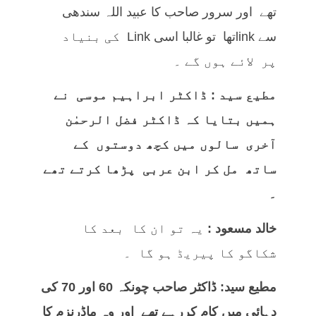
تھے اور سرور صاحب کا عبید اللہ سندھی
سے linkتھا تو غالبا اسی Link کی بنیاد
پر لائے ہوں گے ۔
مطیع سید : ڈاکٹر ابراہیم موسی نے
ہمیں بتایا کہ ڈاکٹر فضل الرحمٰن
آخری سالوں میں کچھ دوستوں کے
ساتھ مل کر ابن عربی پڑھا کرتے تھے
۔
خالد مسعود :
یہ تو ان کا بعد کا
شکاگو کا پیریڈ ہو گا ۔
مطیع سید: ڈاکٹر صاحب چونکہ 60 اور 70 کی
دہائی میں کام کررہے تھے اور وہ ماڈرنزم کا