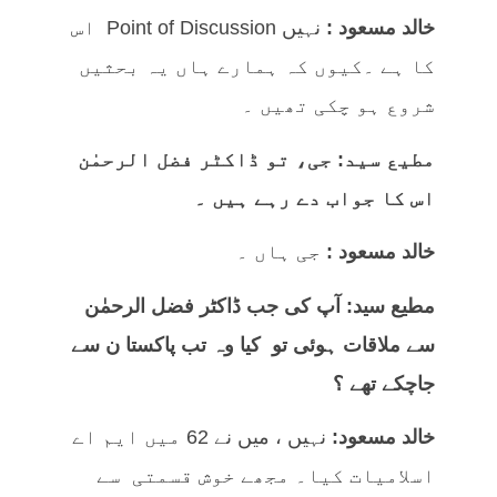
خالد مسعود :
نہیں Point of Discussion اس
کا ہے ۔کیوں کہ ہمارے ہاں یہ بحثیں
شروع ہو چکی تھیں ۔
مطیع سید: جی، تو ڈاکٹر فضل الرحمٰن
اس کا جواب دے رہے ہیں ۔
خالد مسعود :
جی ہاں ۔
مطیع سید: آپ کی جب ڈاکٹر فضل الرحمٰن
سے ملاقات ہوئی تو کیا وہ تب پاکستا ن سے
جاچکے تھے ؟
خالد مسعود:
نہیں ، میں نے 62 میں ایم اے
اسلامیات کیا۔ مجھے خوش قسمتی سے