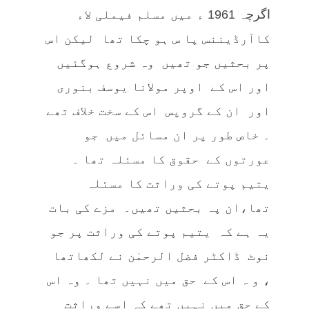
اگرچہ 1961 ء میں مسلم فیملی لاء
کاآرڈیننس پا س ہو چکا تھا لیکن اس
پر بحثیں جو تھیں وہ شروع ہوگئیں
اور اس کے اوپر مولانا یوسف بنوری
اور ان کے گروپس اس کے سخت خلاف تھے
۔ خاص طور پر ان مسائل میں جو
عورتوں کے حقوق کا مسئلہ تھا ۔
یتیم پوتے کی وراثت کا مسئلہ
تھا،ان پہ بحثیں تھیں۔ مزے کی بات
یہ ہے کہ یتیم پوتے کی وراثت پر جو
نوٹ ڈاکٹر فضل الرحمٰن نے لکھاتھا
، و ہ اس کے حق میں نہیں تھا ۔ وہ اس
کے حق میں نہیں تھے کہ اسے وراثت