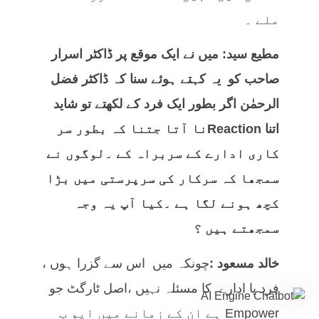
ملے ۔
مطیع سید: میں نے ایک موقع پر ڈاکٹر اسرار
صاحب کو یہ کہتے ہوئے سنا کہ ڈاکٹر فضل
الرحمٰن اگر بطور ایک فرد کے لکھتے تو شاید
اتنا
Reaction
نا آتا جتنا کہ بطور سر
کاری ادارے کے سربراہ کے ۔لوگوں نے
سمجھا کہ سرکار کی سرپرستی میں بڑا
کچھ ہونے لگا ہے ۔کیا آپ یہ وجہ
سمجھتے ہیں ؟
خالد مسعود :
چونکہ میں اس سے گزرا ہوں ،
فرد یا ادارے کا مسئلہ نہیں ،اصل ٹارگٹ جو
Empower ہے ان کے زمانے میں ایو ب