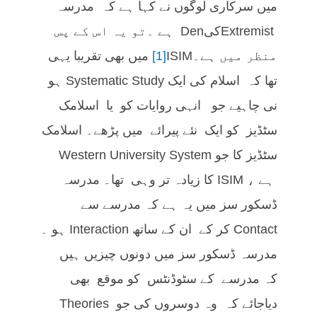
میں سرکاری لوگوں نے کہا ہے کہ مدرسہ
ExtremistکیDen ہے ۔تو یہ اس کے پس
منظر میں ہے۔
[1]
ISIM میں بھی تقریبا یہی
تھا کہ اسلام کی ایک Systematic Study ہو
نی چاہیے جو انہی روایات کو یا اسلامک
سٹڈیز کو ایک نئے پیرائے میں پڑھے۔ اسلامک
سٹڈیز کا جو Western University System
ہے ، ISIM کا زیادہ تر وہی تھا۔ مدرسہ
ڈسکور سز میں یہ ہے کہ مدرسے سے
Contact کر کے ان کے ساتھ Interaction ہو ۔
مدرسہ ڈسکور سز میں دونوں چیزیں ہیں
کہ مدرسے کے سٹوڈنٹس کو موقع بھی
دیاجائے کہ وہ دوسروں کی جو Theories