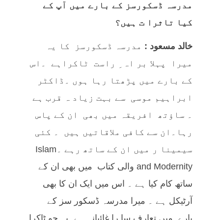
مدرسہ ڈسکورسز کے بارے میں آپ کے
کیا تاثرا ت ہیں؟
خالد مسعود :
مدرسہ ڈسکورسز کا یہ
میرا پہلا بر اہ ِ راست ٹاکراہے ۔اس
کے بارے میں پڑھتا رہا ہوں ۔ڈاکٹر
ابراہیم موسی سے بہت زیاد ہ قرب ہے
۔ ساؤتھ افریقہ میں بھی ان کے پاس
رہا۔ان سے کافی ملاقاتیں ہیں ۔ کئی
سیمینا ر میں ان کے ساتھ رہے ۔Islam
and Modernity والی کتاب میں بھی ان کے
ساتھ کام کیا ہے ۔ اس میں ایک ان کا بھی
آرٹیکل ہے ۔ میرا مدرسہ ڈسکور سز کے
بارے میں تعارف سا را غائبانہ ہے۔یہ جو ٹاکرا