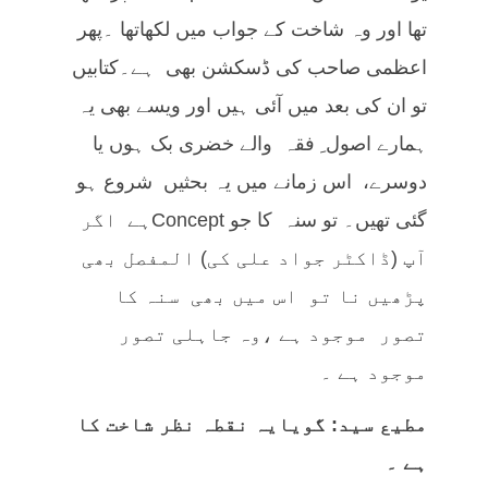
تھا اور وہ شاخت کے جواب میں لکھاتھا ۔پھر
اعظمی صاحب کی ڈسکشن بھی ہے۔کتابیں
تو ان کی بعد میں آئی ہیں اور ویسے بھی یہ
ہمارے اصول ِ فقہ والے خضری بک ہوں یا
دوسرے، اس زمانے میں یہ بحثیں شروع ہو
گئی تھیں۔ تو سنہ کا جو Conceptہے اگر
آپ (ڈاکٹر جواد علی کی) المفصل بھی
پڑھیں نا تو اس میں بھی سنہ کا
تصور موجود ہے ،وہ جاہلی تصور
موجود ہے ۔
مطیع سید: گویایہ نقطہ نظر شاخت کا
ہے ۔