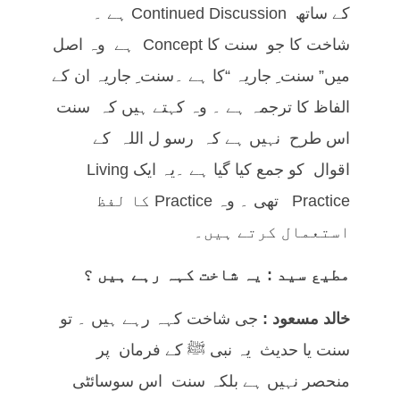
کے ساتھ Continued Discussion ہے ۔
شاخت کا جو سنت کا Concept ہے وہ اصل
میں” سنت ِ جاریہ “کا ہے ۔سنت ِ جاریہ ان کے
الفاظ کا ترجمہ ہے ۔ وہ کہتے ہیں کہ سنت
اس طرح نہیں ہے کہ رسو ل اللہ کے
اقوال کو جمع کیا گیا ہے ۔یہ ایک Living
Practice تھی ۔ وہ Practice کا لفظ
استعمال کرتے ہیں۔
مطیع سید : یہ شاخت کہہ رہے ہیں ؟
خالد مسعود :
جی شاخت کہہ رہے ہیں ۔ تو
سنت یا حدیث یہ نبی ﷺ کے فرمان پر
منحصر نہیں ہے بلکہ سنت اس سوسائٹی