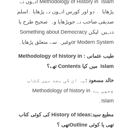
Methodology of History in Islam انہوں نے
پڑھایا ۔ دو اور کورس انہوں نے پڑھایا ۔اسلم
صدیقی صاحب نے جوپڑھایا وہ صحیح طرح یا
دنہیں لیکن Something about Democracy
or Modern Systemوغیرہ سے متعلق پڑھایا۔
طیب عثمانی :
Methodology of history in
Islam
میں کیا
Contents
تھے؟
خالد مسعود :
یہ ان کی بعد میں کتاب
چھپی ہے Methodology of history in
Islam۔
مطیع سید:
History of Ideas
کی کوئی کتاب
تھی یا کوئی
Outline
تھی ؟