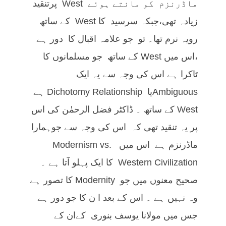
ماڈرنزم کو مانتے ہوئے West پرتنقید
زیادہ تھی،جبکہ سرسید کا West کے ساتھ
رویہ نرم تھا۔ تو جو علامہ اقبال کا دور ہے
،اس میں West کے ساتھ جو مسلمانوں کا
ٹاکرا ہے اس کی وجہ سے یہ ایک
Ambiguousیا Dichotomy Relationship ہے
West کے ساتھ ۔ ڈاکٹر فضل الرحمٰن کی اس
پر یہ تنقید تھی کہ اس کی وجہ سے جوہمارا
ماڈرنزم ہے اس میں Modernism vs.
Western Civilization کا ایک پہلو آتا ہے ۔
صحیح معنوں میں جو Modernity کا تصور ہے
وہ نہیں ہے ۔ اس کے بعد ا ن کا جو دور ہے
جس میں مولانا یوسف بنوری کےان کے