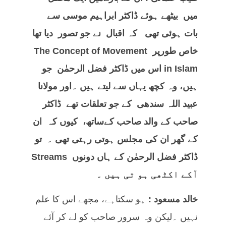
میں بیٹھے ہوئے ڈاکٹر ابراہیم موسی سے
بات ہوئی تھی کہ اقبال نے جو تصور دیا تھا
خاص طورپر
The Concept of Movement
in Islam
اس میں ڈاکٹر فضل الرحمٰن جو
ہیں، وہ کچھ یہاں سے لیتے ہیں ۔اور مولانا
عبید اللہ سندھی کے جو تعلقات تھے ڈاکٹر
صاحب کے والد صاحب کےساتھ، کیوں کہ ان
کے گھر ان کی مجلس ہوتی رہتی تھی ۔ تو
ڈاکٹر فضل الرحمٰن کے ہاں دونوں
Streams
آکے اکٹھی ہو تی ہیں ۔
خالد مسعود :
ہو سکتاہے، مجھے اس کا علم
نہیں ۔لیکن وہ سرور صاحب کو لے کر آئے