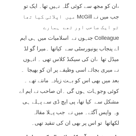
،ان کو مجھ سے کوئی گلہ نہیں تھا۔ ایک تو
جب میں نے McGill میں اپلائی کیا تھا
تو ایک صاحب اور تھے ہمارے
Colleague جنہوں نے اسلامیات میں ہی ایم
اے پنجاب یونیورسٹی سے کیاتھا ۔میرا گو لڈ
میڈل تھا ،ان کی سیکنڈ کلاس تھی ۔ انہوں
نے میری بجائے اسی وظیفے پر ان کو بھیجا ۔
بعد میں بھی اس کو بہت زیادہ مانتے تھے ۔
کوئی وجوہات ہوں گی ۔ان صاحب نے ایم اے
مشکل سے کیا تھا، پی ایچ ڈی سے پہلے ہی
وہ واپس آگئے۔ میں نے جب پہلا مقالہ
لکھاتھا تو اس پر بھی ان کی تنقید تھی۔