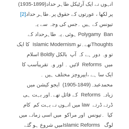
انہوں نے ایک آرٹیکل طاہر حداد(1899-1935)
پر لکھا ، عورتوں کے حقوق پر۔طاہر حداد
[2]
تیونس کے ہیں ۔جس کی وجہ سے یہ
Polygamy Ban ہوئی۔یہ طاہرحداد کے
Thoughtsتھے۔تو Islamic Modernism کا ایک
تو وہ دور ہے کہ آپ بالکل Boldly اسلام
میں Reforms لائیں ۔ اور وہ تقریباَسب کا
ایک سا ہے ،ایپروچز مختلف ہیں ۔
محمدعبدہ(1849-1905) ایجو کیشن میں
زیادہ Reforms کے قائل تھے۔اور بہت ہی
ڈرتے ڈرتے law میں انہوں نے بہت کم کام
کیا ۔تیونس اور مراکو میں اسی زمانے میں
لوگ Islamic Reformsمیں شروع ہو گئے