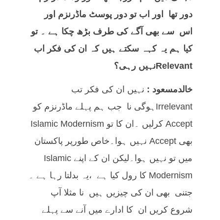
دور تھا اور اب تو دور پوسٹ ماڈرنزم اور
اس سے بھی آگے کی طرف بڑھ چکا ہے ۔ تو
کیا ہم یہ کہہ سکتے ہیں کہ ان کی فکر اب
Relevant
نہیں رہی؟
خالدمسعود :
نہیں ان کی فکر تب
Irrelevantہوگی نا جب ہم پہلے ماڈرنزم کو
Accept کرلیں ۔ان کا تو Islamic Modernism
بھی Accept نہیں ہوا۔خاص طورپر پاکستان
میں تو نہیں ہوا۔لیکن ان کے اپنے Islamic
Modernism کا رول کیا ہے ،یہ بدلتا رہا ہے ۔
جتنی بھی ان کی چیزیں ہیں نا مثلا آپ
شروع کریں ان کا ادارے میں آنے سے پہلے