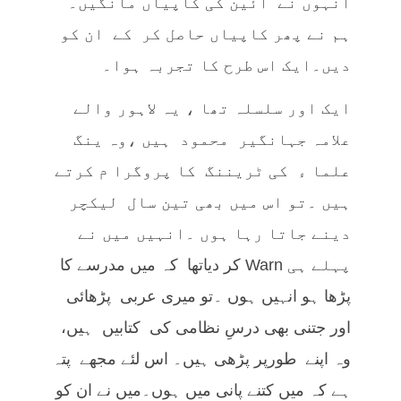
انہوں نے آئین کی کاپیاں مانگیں۔
ہم نے پھر کاپیاں حاصل کر کے ان کو
دیں۔ایک اس طرح کا تجربہ ہوا۔
ایک اور سلسلہ تھا ، یہ لاہور والے
علامہ جہانگیر محمود ہیں ،وہ ینگ
علما ء کی ٹریننگ کا پروگرا م کرتے
ہیں ۔تو اس میں بھی تین سال لیکچر
دینے جاتا رہا ہوں ۔انہیں میں نے
پہلے ہی Warn کر دیاتھا کہ میں مدرسے کا
پڑھا ہو انہیں ہوں ۔تو میری عربی پڑھائی
اور جتنی بھی درسِ نظامی کی کتابیں ہیں،
وہ اپنے طورپر پڑھی ہیں۔ اس لئے مجھے پتہ
ہے کہ میں کتنے پانی میں ہوں۔میں نے ان کو