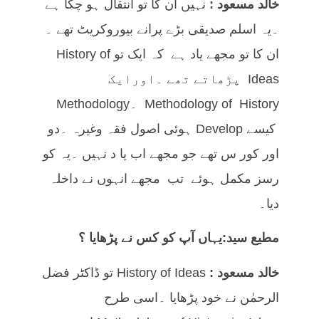
خالد مسعود :
نہیں ان کا تو انتقال ہو چکا ہے
۔یہ اسلم صدیقی بڑے پرانے بیوروکریٹ تھے ۔
ان کا تو مجھے یاد ہے کہ ایک تو History of
Ideas پڑھاتے تھے ۔اورایک
Methodology of History ۔Methodology
کیسے Develop ہوئی اصول فقہ وغیرہ ۔دو
اور کور س تھے جو مجھے اب یا د نہیں ۔یہ کو
رسز مکمل ہوئے تب مجھے انہوں نے داخلہ
دیا۔
مطیع سید:یہاں آپ کو کس نے پڑھایا ؟
خالد مسعود :
History of Ideas تو ڈاکٹر فضل
الرحمٰن نے خود پڑھایا ۔اسی طرح