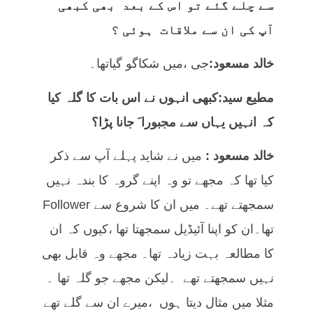
سے چلے گئے تو اس کے بعد بھی کبھی
آپ کی ان سے ملاقات ہوئی ؟
خالد مسعود:
جی ،میں شکاگو گیاتھا۔
مطیع سید:کبھی انہوں نے اس بات کا گلہ کیا
کہ انہیں یہاں سے مجبورا َ جانا پڑا؟
خالد مسعود :
میں نے شاید پہلے آپ سے ذکر
کیا تھا کہ مجھے تو وہ اپنے گروہ کا بندہ نہیں
سمجھتے تھے۔ میں ان کا شروع سے Follower
تھا۔ان کو اپنا آئیڈیل سمجھتا تھا ،کیوں کہ ان
کا مطالعہ بہت زیادہ تھا۔ مجھے وہ قابل بھی
نہیں سمجھتے تھے ۔لیکن مجھے جو گلہ تھا ۔
مثلا میں مثال دیتا ہوں ،میرے ان سے گلے تھے