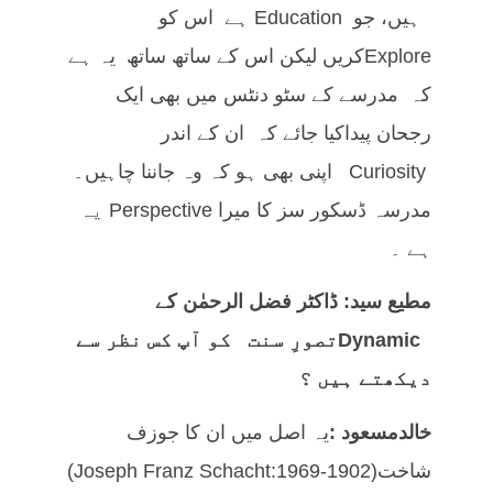
ہیں، جو Education ہے اس کو
Exploreکریں لیکن اس کے ساتھ ساتھ یہ ہے
کہ مدرسے کے سٹو دنٹس میں بھی ایک
رجحان پیداکیا جائے کہ ان کے اندر
Curiosity اپنی بھی ہو کہ وہ جاننا چاہیں۔
مدرسہ ڈسکور سز کا میرا Perspective یہ
ہے ۔
مطیع سید: ڈاکٹر فضل الرحمٰن کے
Dynamic
تصورِ سنت کو آپ کس نظر سے
دیکھتے ہیں ؟
خالدمسعود :
یہ اصل میں ان کا جوزف
شاخت(Joseph Franz Schacht:1969-1902)