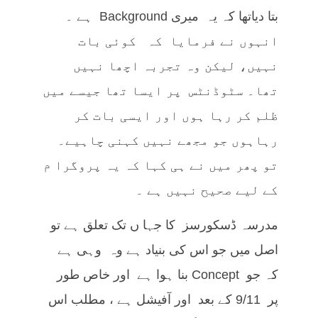
بتا دیاتھا کہ یہ میری Background ہے ۔
انہوں نے فرمایا کہ کوئی بات
نہیں، لیکن وہ تجربہ اچھا نہیں
تھا۔ سٹوڈنٹس پر ایسا تھا جیسے میں
ظلم کر رہا ہوں اور ایسی بات کر
رہاہوں جو مجھے نہیں کہنی چاہیے۔
تو پھر میں نے ہی کہا کہ یہ پروگرا م
کے لیے صحیح نہیں ہے ۔
مدرسہ ڈسکورسز کا جہا ں تک تعلق ہے تو
اصل میں جو اس کی بنیاد ہے وہ وہی ہے
کہ جو Concept بنا ہوا ہے اور خاص طور
پر 9/11 کے بعد اور آفیشل ہے ، مطلب اس