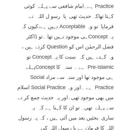
Practice ہے۔امام شافعی سے پہلے کوئی
کہتا تھاکہ حدیث تھی یا رسو ل اللہ نے
فرمایا تو وہ Acceptable نہیں ہے،کیوں کہ
یہ Conceptہی موجود نہیں تھا ۔تو ڈاکٹر
فضل الرحمٰن اس کو Question کرتے ہیں ،
وہ کہتے ہیں کہ سنت کا یہ Concept تو
Pre-Islamic ہے ۔ سنہ کا Conceptپہلے
ہی موجود تھا اور سنہ سے مراد Social
Practice ہے ۔اور وہ Social Practice اسلام
میں بھی موجود تھی۔اور یہ حدیث جمع کر نے
سے پہلے تھی۔ تو ان کا کہنا ہے کہ یہ
ساری بحثیں بعد میں آئی ہیں ، کہ یہ رسول
اللہ کا فرمان ہے یا رسول اللہ کی