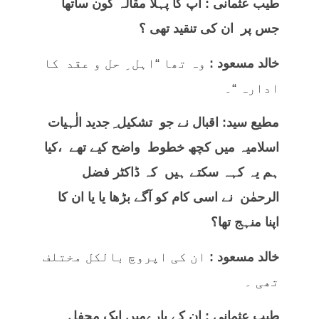
طیب عثمانی : آپ کا پہلا مقالہ کون ساتھا
جس پر ان کی تنقید تھی ؟
خالد مسعود :
وہ تھا “اہل ِ حل و عقد کا
ادارہ “۔
مطیع سید: اقبال نے جو تشکیل ِ جدید الٰہیات
اسلامیہ میں کچھ خطوط واضح کیے تھے ،کیا
ہم یہ کہہ سکتے ہیں کہ ڈاکٹر فضل
الرحمٰن نے اسی کام کو آگے بڑھا یا یا ان کا
اپنا منہج تھا؟
خالد مسعود :
ان کی اپروچ بالکل مختلف
تھی ۔
طیب عثمانی : ان کے بارےمیں ایک محفل