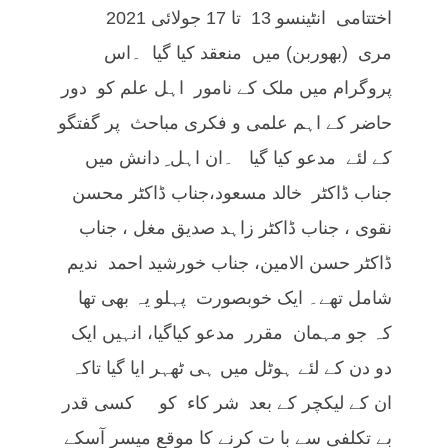
اختتامی انٹینسو 13 تا 17 جولائی 2021
مری (بھوربن) میں منعقد کیا گیا ۔اس
پروگرام میں ملک کے نامور اہل علم کو دور
حاضر کے اہم علمی و فکری مباحث پر گفتگو
کے لئے مدعو کیا گیا ۔ان اہل ِ دانش میں
جناب ڈاکٹر خالد مسعود،جناب ڈاکٹر محسن
نقوی ، جناب ڈاکٹر زاہد صدیق مغل ، جناب
ڈاکٹر حسن الامین، جناب خورشید احمد ندیم
شامل تھے۔ ایک خوبصورت پہلو یہ بھی تھا
کہ جو مہمان مقرر مدعو کیاگیا، انہیں ایک
دو دن کے لئے ہوٹل میں ہی ٹھہر ایا گیا تاکہ
ان کے لیکچر کے بعد شر کاء کو کسی قدر
بے تکلفی سے با ت کرنے کا موقع میسر آسکے