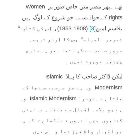
تھے ۔پھر مصر میں خاص طور پر Women
rights کے حوالےسے۔ جو شروع کے لوگ ہیں
،قاسم امین
[3]
(1863-1908)، اس کی کتاب ”
تحریر المراۃ” جس کا اردو ترجمہ
سرور صاحب نے کیا تھا ۔تو یہ ساری
چیزیں موجود تھیں ۔
لیکن ڈاکٹر صاحب کا پہلا Islamic
Modernism وہ ہے جو سرسید سے جا کے
ملتا ہے ۔دوسرا Islamic Modernism وہ
ہے جو علامہ اقبال سے ملتا ہے۔ اپنی
کتابوں میں انہوں نے لکھا ہے کہ یہ
جو اقبال والا فیز تھا ، اس میں