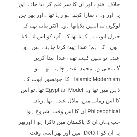
خلاف فتوے اور ان کا سر قلم کر دیا جائے اور
یہ اور وہ ، سارا کچھ ہو رہا تھا ۔اور پھر جن
لوگوں نے انہیں بلایاتھا ۔وہ اکثر بتاتے تھے کہ
جنرل ایوب یہ کہتا تھا کہ آپ کو اس لئے لایا
ہوں کہ ہم” عبدا “پیدا کرنا چاہتے ہیں ۔وہ
عبدہ تو نہیں کہتے تھے ،عبدا پیدا کریں
گے،یعنی وہ محمد عبدہ چاہتے تھے۔تو
Islamic Modernism کا جوتصور ایوب کے
ذہن میں تھا وہ Egyptian Model تھا۔تو اس
کا اس زمانے میں ماڈل عبدہ تھا۔زیادہ
Philosophical ان کا اس وقت شروع ہوا
جب یہاں ان کا پاکستان میں ٹاکرا ہو ا اورپھر
یہ ان کو Detail میں اور پھر اسی وقت