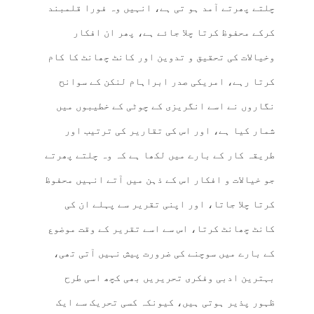
چلتے پھرتے آمد ہو تی ہے، انہیں وہ فورا قلمبند
کرکے محفوظ کرتا چلا جائے ہے، پھر ان افکار
وخیالات کی تحقیق و تدوین اور کانٹ چھانٹ کا کام
کرتا رہے، امریکی صدر ابراہام لنکن کے سوانح
نگاروں نے اسے انگریزی کے چوٹی کے خطیبوں میں
شمار کیا ہے، اور اس کی تقاریر کی ترتیب اور
طریقہ کار کے بارے میں لکھا ہے کہ وہ چلتے پھرتے
جو خیالات و افکار اس کے ذہن میں آتے انہیں محفوظ
کرتا چلا جاتا، اور اپنی تقریر سے پہلے ان کی
کانٹ چھانٹ کرتا، اس سے اسے تقریر کے وقت موضوع
کے بارے میں سوچنے کی ضرورت پیش نہیں آتی تھی،
بہترین ادبی وفکری تحریریں بھی کچھ اسی طرح
ظہور پذیر ہوتی ہیں، کیونکہ کسی تحریک سے ایک