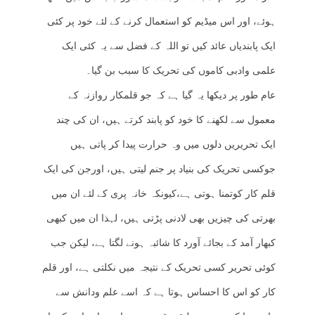
ہوئے، اور اس میڈیم کو استعمال کرنے کے لئے خود پر کئی
ایک پابندیاں عائد کیں تو اللہ کے فضل سے یہ کئی ایک
علمی وادبی کاموں کی تحریک کا سبب بن گیا۔
عام طور پر دیکھا یہ گیا ہے کہ جو قلمکار روازنہ کے
معمول سے لکھنے کا خود کو پابند کرتے ہیں، ان کی چند
ایک تحریریں دلوں میں وہ حرارت پیدا کر پاتی ہیں
جوکسی تحریک کی بنیاد پر جنم لیتی ہیں، اورجن کی ایک
قلم کار کوتمنا ہوتی ہے،کیونکہ خانہ پری کے لئے ان میں
بھرتی کی چیزیں بھی لادنی پڑتی ہیں، لہذا ان میں کبھی
کبھار آمد کے بجائے آورد کا شائبہ ہونے لگتا ہے، لیکن جب
کوئی تحریر کسی تحریک کے نتیجہ میں نکلتی ہے، اور قلم
کار کو اس کا احساس ہوتا ہے کہ اسے علم ودانش سے