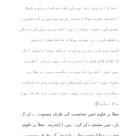
انعام الرحمن تھانوی کی کفایت شعاری کو، شیخ
الحدیث حضرت مولانامحمد یونس جونپوری کے تقوی و
تقدس کو، حضرت مولانا زین العابدین علی کی سادگی
وتقشف کو، اور حضرت مولانا حافظ فضل الرحمن
کلیانوی کے زہدوورع کونہ دیکھ لیتا ،لیکن اللہ
کا لاکھ لاکھ شکر واحسان ہے کہ میں نے شر القرون
میں خیر القرون کے چہرے دیکھے، میں نے مظاہر
علوم میں انسانوں کی شکل میں چلتے پھرتے فرشتے
دیکھے، میں نے سہارنپور میں دین و دیانت کا بول
بالا دیکھا))۔
مظاہر علوم جس شخصیت کی طرف منسوب ہے ان کے
بارے میں مصنف ذکر کرتے ہیں، ( (مدرسہ مظاہر علوم،
حضرت مولانا محمد مظہر نانوتوی ؒ کی طرف منسوب ہے،