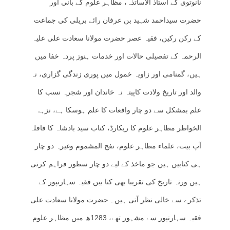
نانوتوی کے استاذ الاساتذہ، مظاہر علوم کے بانی اور
حضرت سیداحمد شہید بن عرفان رائے بریلی کی جماعت
کے رکن رکین، فقیہ عصر حضرت مولانا سعادت علی علیہ
الرحمہ کے تفصیلی حالات اور خدمات ہنوز پردہ خفا میں
ہیں، گمنامی اور زاویہ خمول میں پوری زندگی گزاری، نہ
والد اور تاریخ ولادت کاپیتہ نہ خاندان اور شجرہ نسب کا
علم بمشکل سے دو چار واقعات کا علم ہوسکا ہے، نزہۃ
الخواطر مظاہر علوم کا ریکارڈ، کتاب سید بادشاہ کا قافلہ
آپ بیت، علماء مظاہر علوم، نفح المشموم وغیرہ دو چار
ہی کتابیں ہیں جو ماخذ کے لیے دو چار سطور فراہم کرتی
ہیں ورنہ تاریخ کی تقریبا بھی کتا بیں فقیہ سہارنپور کے
تذکرے سے خالی نظر آتی ہیں۔ حضرت مولانا سعادت علی
فقیہ سہارنپور سے مشہور تھے، 1283ھ میں مظاہر علوم