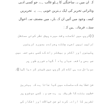
کہ ان میں بے ساختگی کا پہلو غالب ہے، جو کسی ادبی
وتاثراتی تحریر کی ایک بہترین خوبی ہے۔ یہ تحریریں
کیسے وجود میں آئیں ان کے بارے میں مصنف سے احوال
سنئے، فرماتے ہیں کہ:
( (گروپ میں لکھتے وقت میرے پیش نظر کوئی مستقل
ترتیب نہیں تھی، چلتے پھرتے، بسوں، ٹرینوں
پلینوں اور اکثر و بیشتر رات کے کسی بھی حصہ میں
جو بھی واقعہ جہاں یاد آ گیا، فوری طور پر
موبائل سے ہی لکھ کر گروپ میں شیئر کر دیا گیا))۔
فن خطابت کے سلسلے میں کہا جاتا ہے کہ بہترین
خطیب بننے کا طریقہ یہ ہے جب و ہ کسی موضوع پر
تقریر کا ارادہ کرے تو جن خیالات اور افکار کی