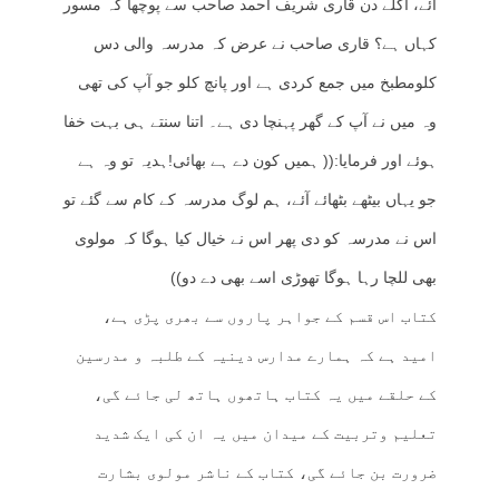
آئے، اگلے دن قاری شریف احمد صاحب سے پوچھا کہ مسور
کہاں ہے؟ قاری صاحب نے عرض کہ مدرسہ والی دس
کلومطبخ میں جمع کردی ہے اور پانچ کلو جو آپ کی تھی
وہ میں نے آپ کے گھر پہنچا دی ہے۔ اتنا سنتے ہی بہت خفا
ہوئے اور فرمایا:(( ہمیں کون دے ہے بھائی!ہدیہ تو وہ ہے
جو یہاں بیٹھے بٹھائے آئے، ہم لوگ مدرسہ کے کام سے گئے تو
اس نے مدرسہ کو دی پھر اس نے خیال کیا ہوگا کہ مولوی
بھی للچا رہا ہوگا تھوڑی اسے بھی دے دو))
کتاب اس قسم کے جواہر پاروں سے بھری پڑی ہے،
امید ہے کہ ہمارے مدارس دینیہ کے طلبہ و مدرسین
کے حلقے میں یہ کتاب ہاتھوں ہاتھ لی جائے گی،
تعلیم وتربیت کے میدان میں یہ ان کی ایک شدید
ضرورت بن جائے گی، کتاب کے ناشر مولوی بشارت