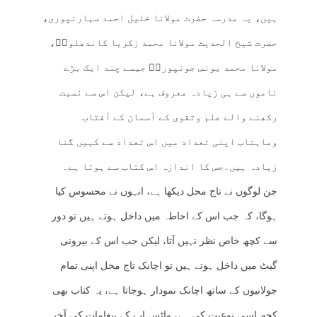
ہیں، یہ مدرسہ حضرت مولانا خلیل احمد سہارنپوری،
حضرت شیخ الحدیث مولانا محمد زکریا کاندھلویؒ،
مولانا محمد یونس جونپوریؒ جیسے چند ایک بڑے
ناموں سے ہی زیادہ معروف ہے، لیکن اس سے نسبت
رکھنے والے علم وتقوی کے آسمان کے آفتاب
وماہتاب اپنی تعداد میں اس تعداد سے کہیں گنا
زیادہ ہیں۔جس کا اندازہ اس کتاب سے ہوتا ہے۔
جن لوگوں نے تاج محل دیکھا ہے، انہوں نے محسوس کیا
ہوگا، کہ جب اس کے احاطہ میں داخل ہوتے ہیں تو دور
سے کچھ خاص نظر نہیں آتا، لیکن جب اس کے بیرونی
گیٹ میں داخل ہوتے ہیں تو اچانک تاج محل اپنی تمام
جولانیوں کے ساتھ اچانک نمودار ہوجاتا ہے، یہ کتاب بھی
کچھ اسی نوعیت کی ہے، واٹس اپ کے پیغامات کی آخر