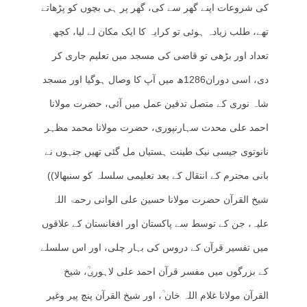
کی شروعات اپنے گھر سے کی، گھر پر ہی بچوں کو پڑھاتے
تھے، طلب زیادہ ہوئی تو کرایہ کا ایک مکان لے لیا، کچھ
تعداد اور بڑھی تو قاضی کی مسجد میں تعلیم جاری کر
دی، اسی دوران1286ھ میں آپ کا وصال ہوگیا اور مسجد
شاہ نوری کے متصل تدفین عمل میں آئی، حضرت مولانا
احمد علی محدث سہارنپوری، حضرت مولانا محمد مظہر
نانوتوی جیسی نیک طینت ہستیاں مل گئی تھیں جنہوں نے
بانی محترم کے انتقال کے بعد تعلیمی سلسلہ کو سنبھالا))
شیخ القرآن حضرت مولانا حسین علی الوانی رحمۃ اللہ
علیہ، جن کے توسط سے پاکستان اور افغانستان کے علاقوں
میں تفسیر قرآن کے دروس کی بہار چلی، اور اس سلسلے
کے بزرگوں میں مفسر قرآن احمد علی لاہوریؒ، شیخ
القرآن مولانا غلام اللہ خان ؒ، اور شیخ القرآن پنچ پیر وغیر