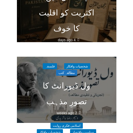
اکثریت کو اقلیت
کا خوف
4 days ago
شخصیات وافکار
فلسفہ
مطالعہ کتب
ول ڈیورانٹ کا
تصورِ مذہب
2 weeks ago
اسلامی فکری روایت
سیاست واقتصاد
شخصیات وافکار