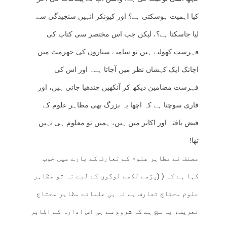
کیا اہمیت ہوسکتی ہے؟ اور کیونکر انہیں سنجیدگی سے
لیا جاسکتا ہے؟، لیکن جب اس مختصر سی کتاب کی
فہرست کھولنے ہیں تو سامنے ستاروں کی جھرمٹ میں
اچانک ایک کہشاں نظر میں آجاتا ہے۔ اور اس کی
فہرست مضامین دیکھ کر آنکھیں چندھیا جاتی ہیں، اور
قاری سوچتا ہے کہ اچھا یہ بزرگ بھی مظاہر علوم کے
فیض یافتہ اور اکابر میں ہیں، ہمیں تو معلوم ہی نہیں
تھا!
مصنف نے مظاہر علوم کے تعارف کے بارے میں خوب
کہا ہے کہ ( (پڑھے لکھے لوگوں کے لیے نہ تو مظاہر
علوم محتاج تعارف ہے نہ ہی علمائے مظاہر محتاج
تعریف، یہ سچ ہے کہ شروع سے ہی اس ادارہ کے اکابر