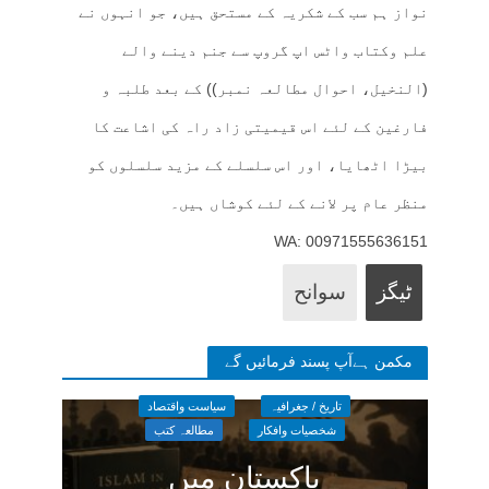
نواز ہم سب کے شکریہ کے مستحق ہیں، جو انہوں نے
علم وکتاب واٹس اپ گروپ سے جنم دینے والے
(النخیل، احوال مطالعہ نمبر)) کے بعد طلبہ و
فارغین کے لئے اس قیمیتی زاد راہ کی اشاعت کا
بیڑا اٹھایا، اور اس سلسلے کے مزید سلسلوں کو
منظر عام پر لانے کے لئے کوشاں ہیں۔
WA: 00971555636151
ٹیگز
سوانح
مکمن ہےآپ پسند فرمائیں گے
تاریخ / جغرافیہ
سیاست واقتصاد
شخصیات وافکار
مطالعہ کتب
پاکستان میں