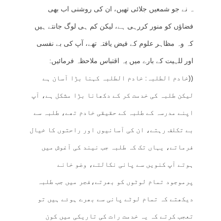
ہ نے جو شمعیں جلائی تھیں، ان کی روشنی اب بھی
فضاؤں کو منور کررہی ہے، لیکن کم ہی لوگ جانتے ہیں
کہ وہ مظاہر علوم کے فیض یافتہ تھے، آپ کی بے نفسی
اور للہیت کے بارے میں یہ اقتباس ملاحظہ فرمائیں:
((خادم الطلبہ: خادم الطلبہ کہنا بڑا آسان ہے
لیکن طلبہ کی خدمت کر کے دکھانا بڑا مشکل ہے، آپ
اپنے مدرسہ کے طلبہ کے حقیقی خادم تھے، طلبہ سے
بے تکلف رہتے، ان کی آسانیوں اور راحتوں کا خیال
فرماتے، یہاں تک کہ طلبہ جب نیند کی آغوش میں
ہوتے آپ کنویں سے پانی نکالتے، وضو خانے
پرموجود تمام لوٹوں کو بھرتے،فجر میں جب طلبہ
دیکھتے کہ تمام لوٹے پانی سے بھرے ہوئے ہیں تو
تعجب کرتے کہ یہ خدمت رات کی تاریکی میں کون