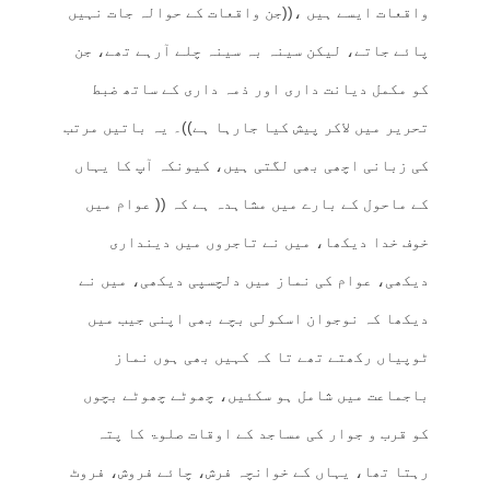
واقعات ایسے ہیں ،((جن واقعات کے حوالہ جات نہیں
پائے جاتے، لیکن سینہ بہ سینہ چلے آرہے تھے، جن
کو مکمل دیانت داری اور ذمہ داری کے ساتھ ضبط
تحریر میں لاکر پیش کیا جارہا ہے))۔ یہ باتیں مرتب
کی زبانی اچھی بھی لگتی ہیں، کیونکہ آپ کا یہاں
کے ماحول کے بارے میں مشاہدہ ہے کہ (( عوام میں
خوف خدا دیکھا، میں نے تاجروں میں دینداری
دیکھی، عوام کی نماز میں دلچسپی دیکھی، میں نے
دیکھا کہ نوجوان اسکولی بچے بھی اپنی جیب میں
ٹوپیاں رکھتے تھے تا کہ کہیں بھی ہوں نماز
باجماعت میں شامل ہو سکئیں، چھوٹے چھوٹے بچوں
کو قرب و جوار کی مساجد کے اوقات صلوۃ کا پتہ
رہتا تھا، یہاں کے خوانچہ فرش، چائے فروش، فروٹ