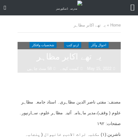
Home
»
یہ تھے اکابر مظاہر
احوال وآثار
اردو کتب
شخصیات وافکار
یہ تھے اکابر مظاہر
May 15, 2022
کمنت کیجے
58 منٹ چاہیں
مصنف: مفتی ناصر الدین مظاہری۔ استاد جامعہ مظاہر
علوم ( وقف)،مدیر ماہنامہ آئینہ مظاہر علوم، سہارنپور۔
صفحات: ۱۹۲
ناشرین:(۱) مکتبہ تراث الادب، خانیوال ( پنجاب۔