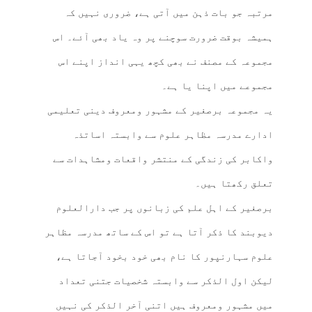
مرتبہ جو بات ذہن میں آتی ہے، ضروری نہیں کہ
ہمیشہ بوقت ضرورت سوچنے پر وہ یاد بھی آئے۔ اس
مجموعہ کے مصنف نے بھی کچھ یہی انداز اپنے اس
مجموعے میں اپنا یا ہے۔
یہ مجموعہ برصغیر کے مشہور ومعروف دینی تعلیمی
ادارے مدرسہ مظاہر علوم سے وابستہ اساتذہ
واکابر کی زندگی کے منتشر واقعات ومشاہدات سے
تعلق رکھتا ہیں۔
برصغیر کے اہل علم کی زبانوں پر جب دارالعلوم
دیوبند کا ذکر آتا ہے تو اس کے ساتھ مدرسہ مظاہر
علوم سہارنپور کا نام بھی خود بخود آجاتا ہے،
لیکن اول الذکر سے وابستہ شخصیات جتنی تعداد
میں مشہور ومعروف ہیں اتنی آخر الذکر کی نہیں