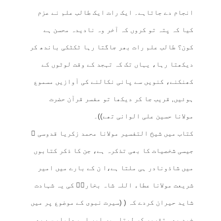
انجام دے جاتاہے۔ ایک رات ایک طالب علم نے عزم
کیا کہ پتہ تو کروں کہ آخر وہ نادیدہ محسن ہے
کون؟ طالب علم رات بھر جاگتا رہا ٹکٹکی باندھ کر
دیکھتا رہا، یہاں تک کہ تہجد کے وقت لوٹوں کے
کھنکنے، کنویں سے پانی نکالنے کی آوازیں مسموع
ہوئیں, قریب جا کر دیکھا تو مفسر قرآن حضرت
مولانا حسین علی الوانی تھے))۔
کتاب میں شیخ التفسیر مولانا محمد زکریا قدوسی ؒ
جیسی شخصیات کا بھی تذکرہ ہے، جن کا ذکر کتابوں
میں شاذونادر ہی ملتا ہے،ا ن کے بارے میں امیر
شریعت مولانا عطاء اللہ شاہ بخاریؒ کی یہ شہادت
شاید حیران کردے کہ ( (سیرت نبوی کے موضوع پر میں
خود بھی تقریر کر لیتا ہوں اور اہم علماء سے بھی