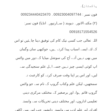
پاکستان)۔
فون نمبر : 00923004097744۔ 009234440423470
(۲) مکتبۃالانور۔ دیوبند ( سہارنپور۔ انڈیا) فون نمبر:
00918171554526
اللہ تعالی جب کسی نیک کام کی توفیق دینا چاہئیں تو اس
کے لئے ایسے اسباب پیدا کرتے ہیں، جوکبھی سان وگمان
میں بھی نہیں آتے، آج کی سوشل میڈیا کے دور میں واٹس
اپ کوئی ایسی چیز نہیں جسے اہل علم سنجیدگی سے
لیں، اور اس پر اپنا وقت صرف کرنے کو کارعبث نہ
سمجھیں، لیکن علم وکتاب گروپ کے نام سے جو واٹس
گروپ قائم ہوا، اور برصغیر کے مختلف مرکزی دینی
تعلیمی اداروں، اور مختلف دینی تحریکات سے وابستہ
افراد، اور علم ادب سے وابستہ دانشور جب اس میں اکٹھے