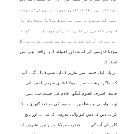
اس موضوع پر مختلف تقریر میں سنی ہیں لیکن سیرت
نبوی کے موضوع پر میں نے حضرت مولانا محمد زکریا
قدوسی گنگوہی کی تقریر سنی تو حیرت زدہ رہ گیا،
اس لیے کہ آپ کی تقریرنہایت ہی عجیب وغریب ہے۔))
مولانا قدوسی کی امانت اور احتیاط کا یہ واقعہ بھی سن
لیجئے کہ
ہر یانہ ایک جلسہ میں تقریر کے لیے تشریف لے گئے۔ آپ
کے شاگرد رشید حضرت مولانا قاری شریف احمد بانی
جامعہ اشرف العلوم گنگوہ خادم کی حیثیت سے ہمراہ
تھے۔ واپسی پرمنتظمین نے مسور کی دو عدد گٹھری یہ کہ
کر دے دیں کہ دس کلو والی مدرسہ کے لیے ہے اور پانچ
کلووالی آپ کی ہے۔ حضرت مولانا سہار نپور تشریف لے