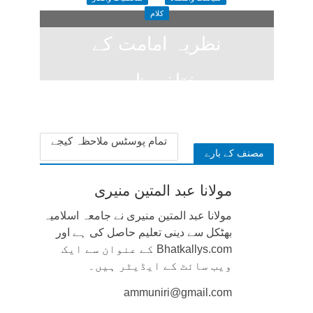
کلام
نظریہ امامت کے
مختلف ظہور
2 weeks ago
تمام پوسٹس ملاحظہ کیجے
مصنف کے بارے
مولانا عبد المتین منیری
مولانا عبد المتین منیری نے جامعہ اسلامیہ
بھٹکل سے دینی تعلیم حاصل کی ہے اور
Bhatkallys.com کے عنوان سے ایک
ویب سائٹ کے ایڈیٹر ہیں۔
ammuniri@gmail.com