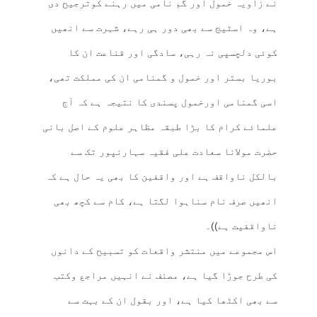
نے زاویہ خمول اور گم نامی میں رہنے کوترجیح دی
ہے، وہ اسٹیج سے بھی دور ہی رہے، شہرت سے انھیں
کوئی دلچسپی نہ رہی، سادگی اور قناعت ان کا
بوریا بستر اور خمول و گمنامی ان کی مملکت تھی،
اسی گمنامی اورخمول پسندی کا نتیجہ ہے کہ آج
علمائے کرام کا بڑا طبقہ مظاہر علوم کے اصل بانی
حضرت مولانا سعادت علی فقیہ سہارنپور تک سے
بالکل ناواقف ہے اور واقفین کا بھی یہ حال ہے کہ
انھیں صرف نام سناہوا لگتا ہے، کام سے کچھ بھی
ناواقفیت ہے))۔
اس مجموعے میں منتشر واقعات کو تسبیح کے دانوں
کی طرح جوڑا گیا ہے، مصنف نے انہیں مراجع وکتب
سے بھی اکٹھا کیا ہے، اور بقول ان کے بہت سے