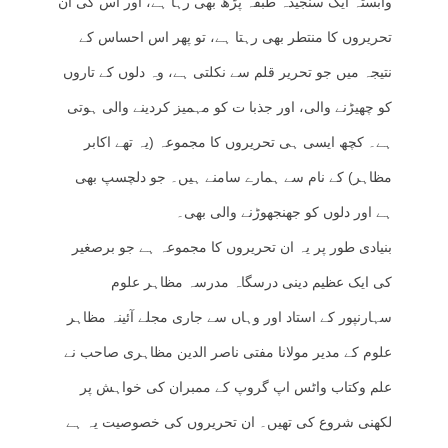
وابستہ ایک سنجیدہ طبقہ پڑھ بھی رہا ہے، اور اس کی ان
تحریروں کا منتطر بھی رہتا ہے، تو پھر اس احساس کے
نتیجہ میں جو تحریر قلم سے نکلتی ہے، وہ دلوں کے تاروں
کو چھیڑنے والی، اور جذبا ت کو مہمیز کردینے والی ہوتی
ہے۔ کچھ ایسی ہی تحریروں کا مجموعہ (یہ تھے اکابر
مظاہر) کے نام سے ہمارے سامنے ہیں۔ جو دلچسپ بھی
ہے اور دلوں کو جھنجھوڑنے والی بھی۔
بنیادی طور پر یہ ان تحریروں کا مجموعہ ہے جو برصغیر
کی ایک عظیم دینی درسگاہ مدرسہ مظاہر علوم
سہارنپور کے استاد اور وہاں سے جاری مجلے آئینہ مظاہر
علوم کے مدیر مولانا مفتی ناصر الدین مظاہری صاحب نے
علم وکتاب واٹس اپ گروپ کے ممبران کی خواہش پر
لکھنی شروع کی تھیں۔ ان تحریروں کی خصوصیت یہ ہے