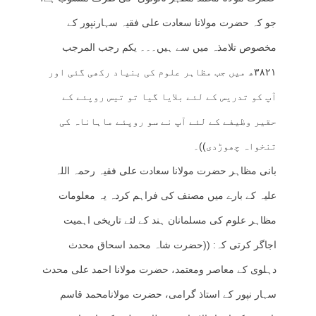
جو کہ حضرت مولانا سعادت علی فقیہ سہارنپور کے
مخصوص تلامذہ میں سے ہیں۔۔۔ یکم رجب المرجب
۳۸۲۱ھ میں جب مظاہر علوم کی بنیاد رکھی گئی اور
آپ کو تدریس کے لئے بلایا گیا تو تیس روپئے کے
حقیر وظیفے کے لئے آپ نے سو روپئے ماہاناہ کی
تنخواہ چھوڑدی))۔
بانی مظاہر حضرت مولانا سعادت علی فقیہ رحمہ اللہ
علیہ کے بارے میں مصنف کی فراہم کردہ یہ معلومات
مظاہر علوم کی مسلمانان ہند کے لئے تاریخی اہمیت
اجاگر کرتی کہ: ((حضرت شاہ محمد اسحاق محدث
دہلوی کے معاصر ومعتمد، حضرت مولانا احمد علی محدث
سہار نپور کے استاذ گرامی، حضرت مولانامحمد قاسم