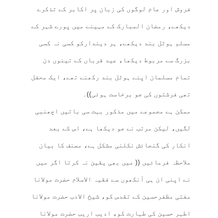
فروش اور عام لوگوں کی زبان پر اکابر کے تذکرے
دیکھے، رمضان المبارک کے مہینے میں پورے شہر کے
مسلم ہوٹل بند دیکھے، ہر دیندارکو کسی نہ کسی
بزرگ سے مربوط دیکھا، عید قرباں کے تینوں دن
تمام مسلمان اپنے ہوٹل بند رکھنے تھے، ایک محفل
تھی فرشتوں کی جو برخاست ہوئی))۔
ممکن ہے مجموعے میں مذکور بہت سی باتیں اچھنبی
لگیں، لیکن مرتب نے جو دیکھا ہے، اس کے بعد
انکار کی گنجائش نکلنی مشکل ہے، مصنف کا بیان
ملاحظہ فرمائیں (( میں بھی یقین نہ کرتا اگر میں
نے اپنی ان ہی آنکھوں سے فقیہ الاسلام حضرت مولانا
مفتی مظفرحسین کے تقدس کو، شیخ الادب حضرت مولانا
اطہر حسین کی طہارت کو، ادیب اریب حضرت مولانا