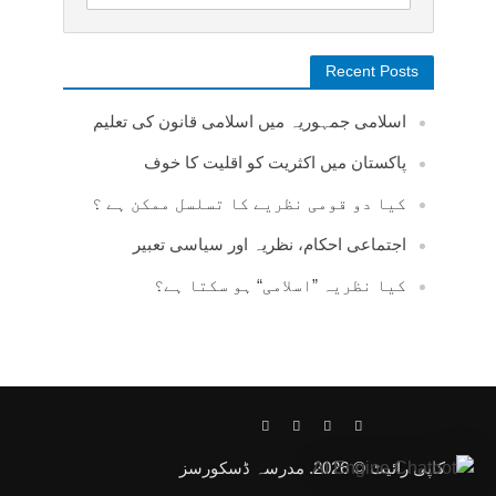
Recent Posts
اسلامی جمہوریہ میں اسلامی قانون کی تعلیم
پاکستان میں اکثریت کو اقلیت کا خوف
کیا دو قومی نظریے کا تسلسل ممکن ہے ؟
اجتماعی احکام، نظریہ اور سیاسی تعبیر
کیا نظریہ ”اسلامی“ ہو سکتا ہے؟
کاپی رائیٹ © 2026. مدرسہ ڈسکورسز