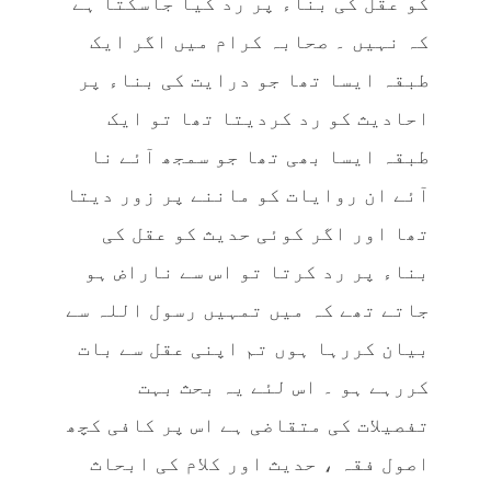
کو عقل کی بناء پر رد کیا جاسکتا ہے
کہ نہیں ۔ صحابہ کرام میں اگر ایک
طبقہ ایسا تھا جو درایت کی بناء پر
احادیث کو رد کردیتا تھا تو ایک
طبقہ ایسا بھی تھا جو سمجھ آئے نا
آئے ان روایات کو ماننے پر زور دیتا
تھا اور اگر کوئی حدیث کو عقل کی
بناء پر رد کرتا تو اس سے ناراض ہو
جاتے تھے کہ میں تمہیں رسول اللہ سے
بیان کررہا ہوں تم اپنی عقل سے بات
کررہے ہو ۔ اس لئے یہ بحث بہت
تفصیلات کی متقاضی ہے اس پر کافی کچھ
اصول فقہ ، حدیث اور کلام کی ابحاث