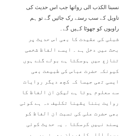
نسبنا الكذب الى رواتها جب اس حدیث کی
تاویل کے سب رستے رک جائیں گے تو ہم
راویوں کو جھوٹا کہیں گے۔
شبلی کی عقیدت کا بھی اس حدیث پر
بحث میں دخل ہے ۔ ایسے الفاظ شخصی
تنازع میں ہوسکتا ہے بولے گئے ہوں
کیونکہ حضرت عباس کی طبیعت بھی
ایسی تھی جیسا کہ کچھ دیگر روایات
سے معلوم ہوتا ہے لیکن ان الفاظ کا
روایت بننا یقینا تکلیف دہ ہے کوئی
بھی حضرت علی کی نسبت ان الفاظ کو
پسند نہیں کرسکتا ۔ یہ حدیث کوئی
رسول اللہ کا فرمان بھی نہیں ہے