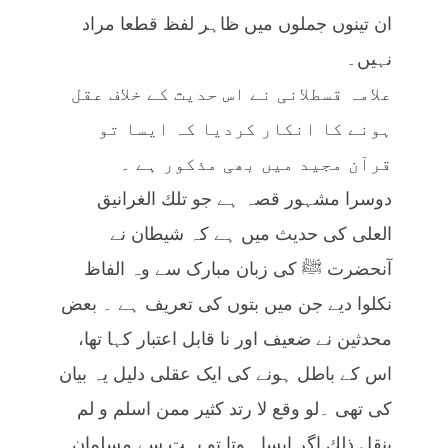
ان تینوں جملوں میں ظاہر لفظ قطعا مراد
نہیں۔
علامہ قسطلانی نے اس حدیث کے خلاف عقل
ہونے کا انکار کردیا کہ ایسا تو
قرآن مجید میں بھی مذکور ہے ۔
دوسرا مشہور قصہ ہے جو تلك الغرانيق
العلى کی حدیث میں ہے کہ شیطان نے
آنحضرت ﷺ کی زبان مبارک سے وہ الفاظ
نکلوا دیے جن میں بتوں کی تعریف ہے ۔ بعض
محدثین نے ضعیف اور نا قابل اعتبار کہا تھا،
اس کے باطل ہونے کی ایک عقلی دلیل یہ بیان
کی تھی ۔لو وقع لا رتد كثير ممن اسلم و لم
ينقل ذلك اگر ایسا ہوتا تو بہت سے مسلمان