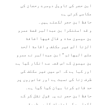
ابن حجر کی تاویل دوسرے رحجان کی
عکاسی کرتی ہے
حافظ ابن حجر لکھتے ہیں۔
و قد استنكرا بن عبدالبر قصة عمرو
بن ميمون هذه و قال فيها اضافة
الزنا الى غير مكلف و اقامة الحد
على البهائم ” ابن عبدالبر نے عمرو
بن میمون کے اس قصہ سے انکار کیا ہے
اور کہا ہے کہ اس میں غیر مکلف کی
طرف زنا کی نسبت ہے اور جانوروں پر
حد قائم کرنا بیان کیا گیا ہے۔
حافظ ابن حجر نے یہ قول نقل کر کے
لکھا ہے کہ اعتراض کا یہ طریقہ