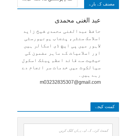
مصنف کے بارے
عبد الغنی محمدی
حافظ عبدالغنی محمدی شیخ زاید
اسلامک سنٹر، پنجاب یونیورسٹی
لاہور میں پی ایچ ڈی اسکالر ہیں
اور اسلامیات کے ماہر مضمون کی
حیثیت سے قائد اعظم پبلک اسکول
سیالکوٹ میں خدمات سر انجام دے
رہے ہیں۔
m03232835307@gmail.com
کمنت کیجے
کمنٹ کرنے کے لیے یہاں کلک کریں