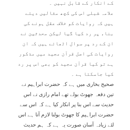
کے انکار کے قابل نہیں ۔
علامہ شبلی اس کی کچھ مثالیں دیتے
ہیں کہ روایات کو خلاف عقل ہونے کی
بناء پر رد کیا گیا لیکن محدثین نے
ان کے رد پر سوال اٹھائے ہیں کہ ان
روایات کی اصل قرآن مجید میں مذکور
ہے تو کیا قرآن مجید کو بھی اس پر رد
کیا جاسکتا ہے ۔
صحیح بخاری میں ہے کہ حضرت ابراہیم نے
تین دفعہ جھوٹ بولے تھے امام رازی نے اس
حدیث سے اس بنا پر انکار کیا ہے کہ اس سے
حضرت ابراہیم کا جھوٹ بولنا لازم آتا ہے اس
لئے زیادہ آسان صورت یہ ہے کہ ہم حدیث