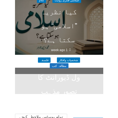
اسلامی فکری روایت
کلام
کیا نظریہ
”اسلامی“ ہو
سکتا ہے؟
1 week ago
شخصیات وافکار
فلسفہ
مطالعہ کتب
ول ڈیورانٹ کا
تصورِ مذہب
2 weeks ago
تمام پوسٹس ملاحظہ کیجے