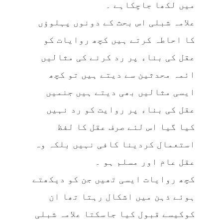
میں لکھا جاچکاہے ۔
علامہ شبلی اس بحث کے دونوں پہلوؤں
کا احاطہ کرتے ہیں کچھ روایات کو
عقل کی بناء پر رد کرنے کی مثالیں
ائمہ محدثین سے دیتے ہیں تو کچھ
ایسی مثالیں بھی دیتے ہیں جنمیں
عقل کی بناء پر روایت کو رد نہیں
کیا گیا اس لئے صرف عقل کا لفظ
استعمال کردینا کافی نہیں بلکہ وہ
عقل عام اور مسلم ہو ۔
کچھ روایات ایسی تھیں جن کو دیکھتے
ہوئے ذہن میں اشکال رہتا تھا ان
کوکیسے قبول کیا جاسکتا علامہ شبلی