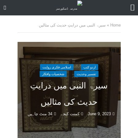
Home
»
سیرۃ النبی میں درایتِ حدیث کی مثالیں
اردو کتب
اسلامی فکری روایت
تفسیر وحدیث
شخصیات وافکار
سیرۃ النبی میں درایتِ
حدیث کی مثالیں
June 9, 2023
کمنت کیجے
34 منٹ چاہیں