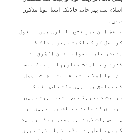
اسلام سے پھر جاتے حالانکہ ایسا ہونا مذکور
نہیں۔
حافظ ابن حجر فتح الباری میں اس قول
کو نقل کر کے لکھتے ہیں ۔ ذلك لا
يتمشى على القواعد فان الطرق اذا
كثرت و تباينت مخارجها دل ذلك على
ان لها اصلا یہ تمام اعتراضات اصول
کے موافق چل نہیں سکتے اس لئے کہ
روایت کے طریقے جب متعدد ہوتے ہیں
اور ان کے ماخذ مختلف ہوتے ہیں تو
یہ اس بات کی دلیل ہوتی ہے کہ روایت
کی کچھ اصل ہے۔ علامہ شبلی کہتے ہیں