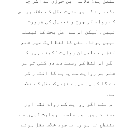
متصل ہے؟ علامہ ابن جوزی نے اگر چہ
لکھا ہے کہ جو حدیث عقل کے خلاف ہو اس
کے رواۃ کی جرح و تعدیل کی ضرورت
نہیں، لیکن اس سے اصل بحث کا فیصلہ
نہیں ہوتا۔ عقل کا لفظ ایک غیر شخص
لفظ ہے حامیان روایت لکھتے ہیں کہ
اگر اس لفظ کو وسعت دے دی گئی تو ہر
شخص جس روایت سے چاہے گا انکار کر
دے گا کہ یہ میرے نزدیک عقل کے خلاف
ہے۔
اس لئے اگر روایت کے رواۃ ثقہ اور
مستند ہوں اور سلسلہ روایت کہیں سے
منقطع نہ ہو وہ باجود خلاف عقل ہونے