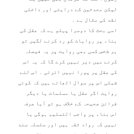
لیکن محدثین کے درایتی اور داخلی
نقد کی مثال ہے ۔
اسی بحث کا دوسرا پہلو ہے کہ عقل کی
بناء پر روایات کو رد کرنے لگیں تو
ہر شخص کسی بھی روایت پر یہ فیصلہ
کرنے میں دیر نہیں کرے گا کہ یہ اس
کی عقل پر پورا نہیں اترتی ۔ اس لئے
شبلی اس پر سوال اٹھاتے ہیں کہ کوئی
روایت اگر عقل یا مسلمات یا دیگر
قرائن صحیحہ کے خلاف ہو تو آیا صرف
اس بناء پر واجب التسلیم ہوگی یا
نہیں کہ رواۃ ثقہ ہیں اور سلسلہ سند