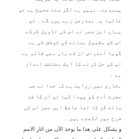
پسندیدہ نہیں ہے اگر سند صحیح ہے تو
غالبا یہ بندرجن رہے ہوں گے ۔ تو
یہاں ابن حجر نے اس کی تاویل کرکے
اس کو مقبول بنانے کی کوشش کی ہے
گویا اعتراض ان کے ہاں بھی قائم ہے
اس کو حل کرنے کا ایک مختلف انداز
ہے ۔
بخاری میں روایت ہے کہ خدا نے جب
حضرت آدم کو پیدا کیا تو ان کا قد
ساٹھ گز کا تھا حافظ ابن حجر اس کی
شرح میں لکھتے ہیں ۔
و يشكل على هذا ما يوجد الآن من اثار الامم