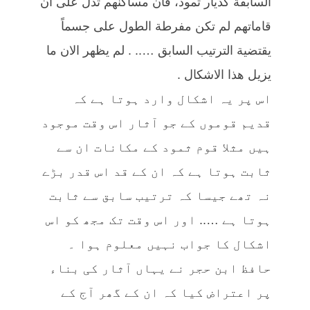
السابقة كديار ثمود، فان مساكنهم تدل على ان
قاماتهم لم تكن مفرطة الطول على جسماً
يقتضية الترتيب السابق ….. . لم يظهر الان ما
يزيل هذا الاشكال .
اس پر یہ اشکال وارد ہوتا ہے کہ
قدیم قوموں کے جو آثار اس وقت موجود
ہیں مثلا قوم ثمود کے مکانات ان سے
ثابت ہوتا ہے کہ ان کے قد اس قدر بڑے
نہ تھے جیسا کہ ترتیب سابق سے ثابت
ہوتا ہے ….. اور اس وقت تک مجھ کو اس
اشکال کا جواب نہیں معلوم ہوا ۔
حافظ ابن حجر نے یہاں آثار کی بناء
پر اعتراض کیا کہ ان کے گھر آج کے