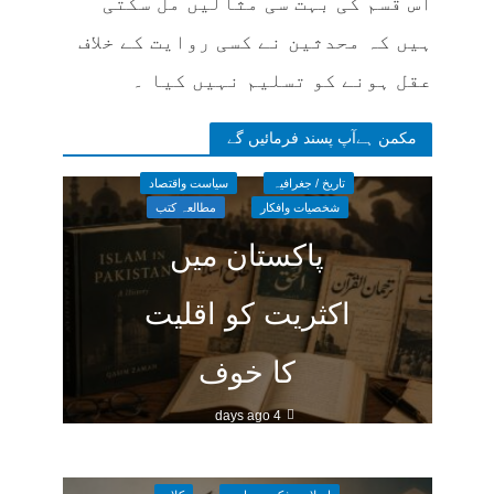
اس قسم کی بہت سی مثالیں مل سکتی
ہیں کہ محدثین نے کسی روایت کے خلاف
عقل ہونے کو تسلیم نہیں کیا ۔
مکمن ہےآپ پسند فرمائیں گے
تاریخ / جغرافیہ
سیاست واقتصاد
شخصیات وافکار
مطالعہ کتب
پاکستان میں
اکثریت کو اقلیت
کا خوف
4 days ago