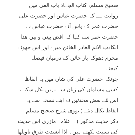
صحیح مسلم، کتاب الجہاد باب الفی میں
روایت ہے کہ حضرت عباس اور حضرت علی
حضرت عمر کے پاس آئے حضرت عباس نے
حضرت عمر سے کہا کہ اقض بيني و بين هذا
الكاذب الاثم الغادر الخائن میرے اور اس جھوٹے
مجرم دھوکہ باز خائن کے درمیان فیصلہ
کیجئے
چونکہ حضرت علی کی شان میں یہ الفاظ
کسی مسلمان کی زبان سے نہیں نکل سکتے،
اس لئے بعض محدثین نے اپنے نسخہ سے یہ
الفاظ نکال دیئے ( نووی شرح صحیح مسلم
ذکر حدیث مذکور ) ۔ علامہ مازری اس حدیث
کی نسبت لکھتے ہیں۔ اذا انسدت طرق تاويلها