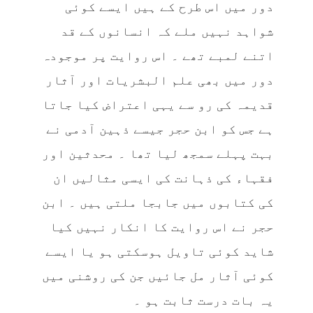
دور میں اس طرح کے ہیں ایسے کوئی
شواہد نہیں ملے کہ انسانوں کے قد
اتنے لمبے تھے ۔ اس روایت پر موجودہ
دور میں بھی علم البشریات اور آثار
قدیمہ کی رو سے یہی اعتراض کیا جاتا
ہے جس کو ابن حجر جیسے ذہین آدمی نے
بہت پہلے سمجھ لیا تھا ۔ محدثین اور
فقہاء کی ذہانت کی ایسی مثالیں ان
کی کتابوں میں جابجا ملتی ہیں ۔ ابن
حجر نے اس روایت کا انکار نہیں کیا
شاید کوئی تاویل ہوسکتی ہو یا ایسے
کوئی آثار مل جائیں جن کی روشنی میں
یہ بات درست ثابت ہو ۔