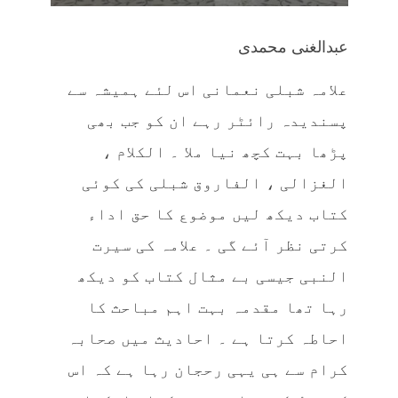
عبدالغنی محمدی
علامہ شبلی نعمانی اس لئے ہمیشہ سے
پسندیدہ رائٹر رہے ان کو جب بھی
پڑھا بہت کچھ نیا ملا ۔ الکلام ،
الغزالی ، الفاروق شبلی کی کوئی
کتاب دیکھ لیں موضوع کا حق اداء
کرتی نظر آئے گی ۔ علامہ کی سیرت
النبی جیسی بے مثال کتاب کو دیکھ
رہا تھا مقدمہ بہت اہم مباحث کا
احاطہ کرتا ہے ۔ احادیث میں صحابہ
کرام سے ہی یہی رحجان رہا ہے کہ اس