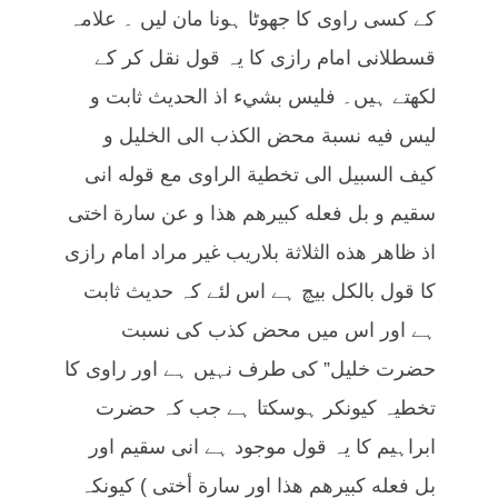
کے کسی راوی کا جھوٹا ہونا مان لیں ۔ علامہ
قسطلانی امام رازی کا یہ قول نقل کر کے
لکھتے ہیں۔ فليس بشيء اذ الحدیث ثابت و
ليس فيه نسبة محض الكذب الى الخليل و
كيف السبيل الى تخطية الراوى مع قوله انى
سقیم و بل فعله كبيرهم هذا و عن سارة اختى
اذ ظاهر هذه الثلاثة بلاريب غير مراد امام رازی
کا قول بالکل بیچ ہے اس لئے کہ حدیث ثابت
ہے اور اس میں محض کذب کی نسبت
حضرت خلیل” کی طرف نہیں ہے اور راوی کا
تخطیہ کیونکر ہوسکتا ہے جب کہ حضرت
ابراہیم کا یہ قول موجود ہے انی سقیم اور
بل فعله كبيرهم هذا اور سارة أختى ) کیونکہ