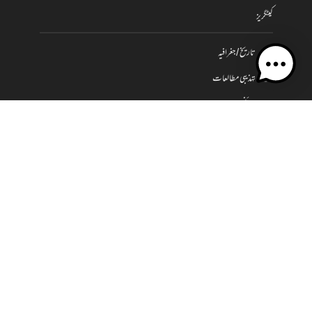
کیٹگریز
تاریخ / جغرافیہ
تہذیبی مطالعات
سائنس
سماجیات / فنون وثقافت
فلسفہ
کلام
سیاست واقتصاد
مدرسہ ڈسکورسز
سرورق
مدرسہ ڈسکورسز