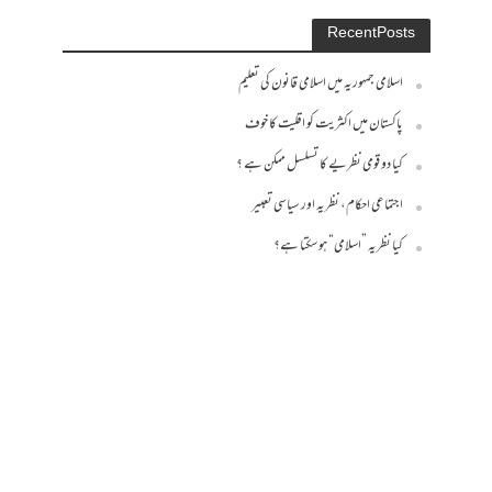
Recent Posts
اسلامی جمہوریہ میں اسلامی قانون کی تعلیم
پاکستان میں اکثریت کو اقلیت کا خوف
کیا دو قومی نظریے کا تسلسل ممکن ہے ؟
اجتماعی احکام، نظریہ اور سیاسی تعبیر
کیا نظریہ ”اسلامی“ ہو سکتا ہے؟