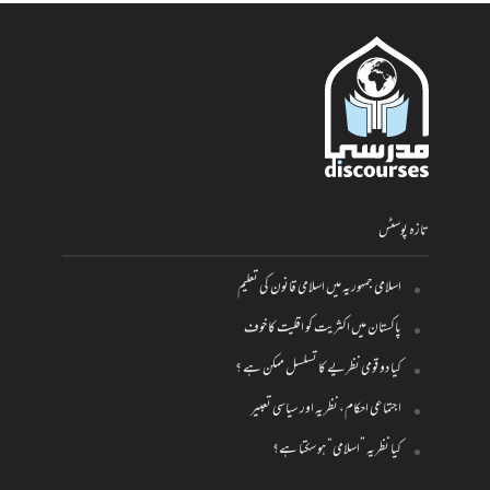
تازہ پوسٹس
اسلامی جمہوریہ میں اسلامی قانون کی تعلیم
پاکستان میں اکثریت کو اقلیت کا خوف
کیا دو قومی نظریے کا تسلسل ممکن ہے ؟
اجتماعی احکام، نظریہ اور سیاسی تعبیر
کیا نظریہ ”اسلامی“ ہو سکتا ہے؟