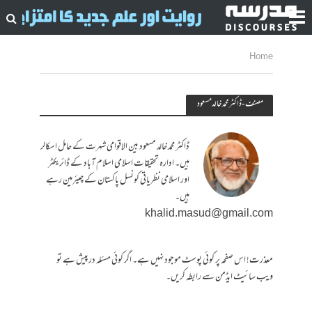
Home
مصنف - ڈاکٹر محمد خالد مسعود
ڈاکٹر محمد خالد مسعود بین الاقوامی شہرت کے حامل اسکالر
ہیں۔ ادارہ تحقیقات اسلامی اسلام آباد کے ڈائریکٹر
اور اسلامی نظریاتی کونسل پاکستان کے چیئرمین رہے
ہیں۔
khalid.masud@gmail.com
معذرت! اس صفحہ پر کوئی پوسٹ موجود نہیں ہے۔ اگر کوئی مسئلہ درپیش ہے تو
ویب سائیٹ ایڈمن سے رابطہ کریں۔