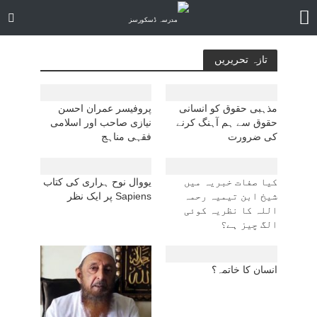
تازہ تحریریں
مذہبی حقوق کو انسانی
پروفیسر عمران احسن
حقوق سے ہم آہنگ کرنے
نیازی صاحب اور اسلامی
کی ضرورت
فقہی مناہج
کیا صفات خبریہ میں
یووال نوح ہراری کی کتاب
شیخ ابن تیمیہ رحمہ
Sapiens پر ایک نظر
اللہ کا نظریہ کوئی
الگ چیز ہے؟
انسان کا خاتمہ؟