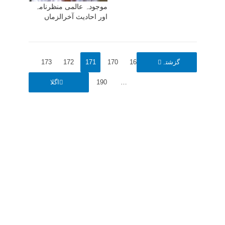
موجودہ عالمی منظرنامہ
اور احادیث آخرالزماں
1
گزشتہ
…
169
170
171
172
173
…
190
اگلا