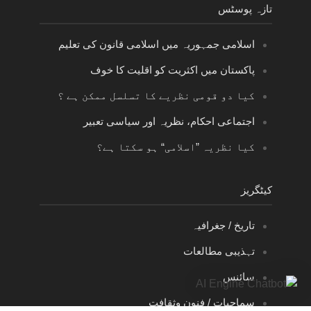
تازہ پوسٹس
اسلامی جمہوریہ میں اسلامی قانون کی تعلیم
پاکستان میں اکثریت کو اقلیت کا خوف
کیا دو قومی نظریے کا تسلسل ممکن ہے ؟
اجتماعی احکام، نظریہ اور سیاسی تعبیر
کیا نظریہ ”اسلامی“ ہو سکتا ہے؟
کیٹگریز
تاریخ / جغرافیہ
تہذیبی مطالعات
سائنس
سماجیات / فنون وثقافت