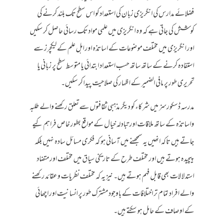
فضلائے مدارس کی انگریزی زبان کی استعداد کو اس سطح تک بلند کرنے کی
کوشش کی جاتی ہے کہ وہ انگریزی میں علمی مواد تک رسائی حاصل کر سکیں
اور انگریزی میں مختلف موضوعات کے اساتذہ اور اہل علم کے لیکچرز سے
استفادہ کرنے کے ساتھ ساتھ حسب استعداد ابتدائی یا متوسط سطح پر زبانی یا
تحریری طور پر مافی الضمیر کے اظہار کی صلاحیت پیدا کر سکیں۔
مدرسہ ڈسکورسز میں شرکاء کو دیگر مذہبی ثقافتوں سے تعلق رکھنے والے طلبہ
واساتذہ کے ساتھ ملاقات اور تبادلہ خیال کے مواقع بطور خاص فراہم کیے
جاتے ہیں تاکہ انھیں یہ سمجھنے میں آسانی ہو کہ فکری مسائل سادہ نہیں بلکہ
پیچیدہ ہوتے ہیں اور مختلف طرح کے تاریخی سیاق میں مختلف اور متضاد
استدلالات بھی قابل فہم ہوتے ہیں۔ نیز یہ کہ مختلف نظریات وعقائد رکھنے
والے افراد تمام تر اختلافات کے باوجود مشترک طور پر انسانیت اور اچھائی
کے اوصاف کے حامل ہو سکتے ہیں۔