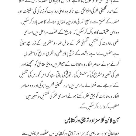
کے باہمی تعلق کو موضوع بناتا ہے اور اس کا بنیادی مقصد مدارس کے فضلا
کے اندرتخلیقی فکر کی افزائش ہے تاکہ وہ اپنی روایت کو زندگی کی حقیقت اور
مقصد کے تعلق سے وسیع انسانی اور بین تہذیبی مکالمے کا حصہ باور کرسکیں۔
وہ اس حقیقت کا ادراک کرسکیں کہ تاریخ کے مختلف مراحل میں اسلامی
علمی روایت کی تشکیل تخلیقی فکر کے حامل علماء ومفکرین کے ذریعے ہوئی
ہے جنھوں نے اپنے وقت کے ترقی یافتہ علمی و فکری ذرائع کو استعمال
کرتے ہوئے معاصر افکار و رجحانات کے تناظر میں دینی حقائق کو سمجھنے اور
ان کی تعبیر و تشریح کی کوشش کی۔ توقع کی جاتی ہے کہ اس کورس کی تکمیل
کے ذریعے سے فضلائے مدارس میں اندر تخلیقی فکر پیدا ہوگی اور وہ معاصر
افکار و رجحانات کو پیش نظر رکھتے ہوئے اسلامی فکر کی تشکیل و تعبیر میں
مطلوب کردار ادا کرسکیں گے۔
آن لائن کلاسز اور تربیتی ورکشاپس
مطالعاتی مواد، تدریسی کلاسز اور تربیتی ورکشاپس میں مختلف طریقوں سے