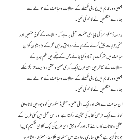
جیسی دور قدیم میں یونانی فلسفے کے سوالات ومباحث کے حوالے سے
ہمارے متکلمین نے قائم کی تھی۔
مدرسہ ڈسکورسز کی بنیادی حکمت عملی یہ ہے کہ سوالات کے کوئی متعین اور
حتمی جوابات پیش کرنے کے بجائے روایتی مذہبی فکر کے وابستگان کو ان
مباحث میں شرکت پر آمادہ کیا جائے جس کے نتیجے میں علم جدید کے
سوالات کے تناظر میں اسی طرح ایک گہری علمی وعقلی روایت جڑ پکڑ سکے
جیسی دور قدیم میں یونانی فلسفے کے سوالات ومباحث کے حوالے سے
ہمارے متکلمین نے قائم کی تھی۔
ان مباحث سے اعتنا اور ایک اعلیٰ علمی وعقلی ڈسکورس کو وجود میں لانا دینی
لحاظ سے ایک فرض کفایہ کی حیثیت رکھتا ہے اور اس عمل میں کئی طرح کے
عقلی رجحانات کا سامنے آنا اور کم وبیش اسی طرح کی ایک کلامی تقسیم کا پیدا
ہونا ناگزیر ہے جیسی ہماری روایت میں مسلمان فلاسفہ، معتزلہ، اشاعرہ،