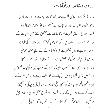
اہداف ومقاصد اور توقعات
مدرسہ ڈسکورسز اسلامی فکر کے طلبہ کو دعوت دیتا ہے کہ وہ ذات باری،
مذہبی متون، الہیات اور اخلاقیات سے متعلق روایتی مناہج استدلال کو
فلسفہ، تاریخ، انسانی فطرت اور کائنات سے متعلق نئے علمی نظریات کے
حوالے سے بروئے کار لائیں۔ کورس طلبہ کو چیلنجز اور سوالات کی طرف
متوجہ کرتا ہے اور ان چیلنجز سے نبرد آزما ہونے کے لیے ممکنہ فکری
وسائل فراہم کرنے کی کوشش ہے۔ نئے سوالات اٹھانے اور علمی
وسائل کی فراہمی سے مقصود یہ نہیں کہ اس کے جواب میں کوئی ایک مخصوص
اور متعین مذہبی فکر وجود میں لائی جائے، بلکہ مقصد یہ ہے کہ مذہبی علماء کے
مابین علمی وفکری مباحث کی علمی سطح بلند ہو اور مسائل کی پیچیدگی کو سمجھتے
ہوئے گہرے استدلال کے ساتھ مختلف اور متنوع عقلی ودینی مواقف پیش
کر سکیں۔ ہماری توقع ہے کہ علماء کے انداز فکر میں مثبت تبدیلی مسلم