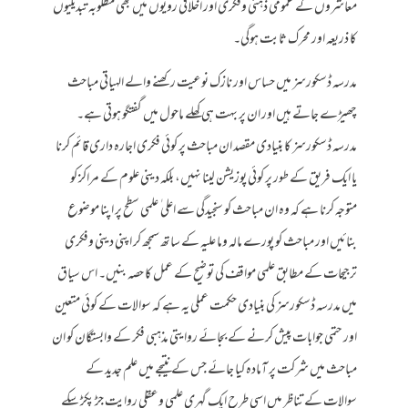
معاشروں کے عمومی ذہنی وفکری اور اخلاقی رویوں میں بھی مطلوبہ تبدیلیوں
کا ذریعہ اور محرک ثابت ہوگی۔
مدرسہ ڈسکورسز میں حساس اور نازک نوعیت رکھنے والے الہیاتی مباحث
چھیڑے جاتے ہیں اور ان پر بہت ہی کھلے ماحول میں گفتگو ہوتی ہے۔
مدرسہ ڈسکورسز کا بنیادی مقصد ان مباحث پر کوئی فکری اجارہ داری قائم کرنا
یا ایک فریق کے طور پر کوئی پوزیشن لینا نہیں، بلکہ دینی علوم کے مراکز کو
متوجہ کرنا ہے کہ وہ ان مباحث کو سنجیدگی سے اعلی ٰ علمی سطح پر اپنا موضوع
بنائیں اور مباحث کو پورے مالہ وما علیہ کے ساتھ سمجھ کر اپنی دینی وفکری
ترجیحات کے مطابق علمی مواقف کی توضیح کے عمل کا حصہ بنیں۔ اس سیاق
میں مدرسہ ڈسکورسز کی بنیادی حکمت عملی یہ ہے کہ سوالات کے کوئی متعین
اور حتمی جوابات پیش کرنے کے بجائے روایتی مذہبی فکر کے وابستگان کو ان
مباحث میں شرکت پر آمادہ کیا جائے جس کے نتیجے میں علم جدید کے
سوالات کے تناظر میں اسی طرح ایک گہری علمی وعقلی روایت جڑ پکڑ سکے