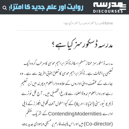
Home
»
مدرسہ ڈسکورسز
»
مدرسہ ڈسکورسز کیا ہے؟
مدرسہ ڈسکورسز کیا ہے؟
مدرسہ ڈسکورسز ممتاز مسلم اسکالر ڈاکٹر ابراہیم موسی کا مرتب کردہ ایک
تعلیمی پراجیکٹ ہے۔ ڈاکٹر ابراہیم موسی کا تعلق جنوبی افریقہ سے ہے۔ وہ
بھارت کے مختلف دینی اداروں کے علاوہ دار العلوم دیوبند میں زیر تعلیم
رہے اور دار العلوم ندوۃ العلماء سے فارغ التحصیل ہیں۔ آج کل
نوٹرے
ڈیم یونیورسٹی (انڈیانا، امریکا) کے کیو اسکول آف گلوبل افیئرز کے ذیلی
ادارے
Contending Modernities
کے شریک منتظم
(Co-director)
ہیں اور اس پلیٹ فارم پر مسیحی ویہودی جدیدیت