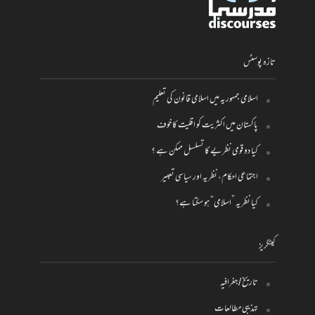
تازہ پوسٹس
اسلامی جمہوریہ میں اسلامی قانون کی تعلیم
پاکستان میں اکثریت کو اقلیت کا خوف
کیا دو قومی نظریے کا تسلسل ممکن ہے ؟
اجتماعی احکام، نظریہ اور سیاسی تعبیر
کیا نظریہ ”اسلامی“ ہو سکتا ہے؟
کیٹگریز
تاریخ / جغرافیہ
تہذیبی مطالعات