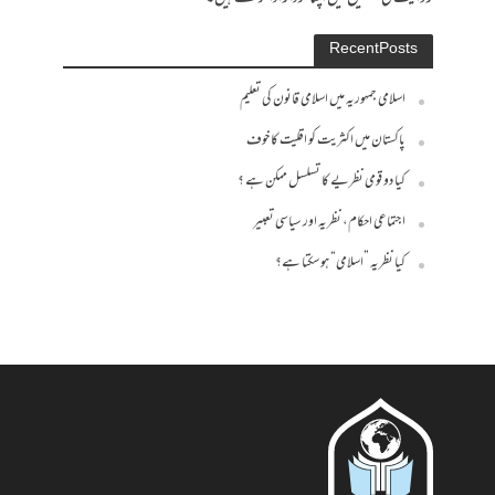
Recent Posts
اسلامی جمہوریہ میں اسلامی قانون کی تعلیم
پاکستان میں اکثریت کو اقلیت کا خوف
کیا دو قومی نظریے کا تسلسل ممکن ہے ؟
اجتماعی احکام، نظریہ اور سیاسی تعبیر
کیا نظریہ ”اسلامی“ ہو سکتا ہے؟