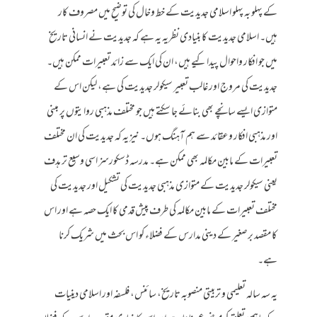
کے پہلو بہ پہلو اسلامی جدیدیت کے خط وخال کی توضیح میں مصروف کار
ہیں۔ اسلامی جدیدیت کا بنیادی نظریہ یہ ہے کہ جدیدیت نے انسانی تاریخ
میں جو افکار واحوال پیدا کیے ہیں، ان کی ایک سے زائد تعبیرات ممکن ہیں۔
جدیدیت کی مروج اور غالب تعبیر سیکولر جدیدیت کی ہے، لیکن اس کے
متوازی ایسے سانچے بھی بنائے جا سکتے ہیں جو مختلف مذہبی روایتوں پر مبنی
اور مذہبی افکار وعقائد سے ہم آہنگ ہوں۔ نیز یہ کہ جدیدیت کی ان مختلف
تعبیرات کے مابین مکالمہ بھی ممکن ہے۔ مدرسہ ڈسکورسز اسی وسیع تر ہدف
یعنی سیکولر جدیدیت کے متوازی مذہبی جدیدیت کی تشکیل اور جدیدیت کی
مختلف تعبیرات کے مابین مکالمہ کی طرف پیش قدمی کا ایک حصہ ہے اور اس
کا مقصد برصغیر کے دینی مدارس کے فضلاء کو اس بحث میں شریک کرنا
ہے۔
یہ سہ سالہ تعلیمی و تربیتی منصوبہ تاریخ، سائنس، فلسفہ اور اسلامی دینیات