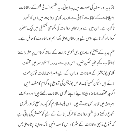
ماتریدیہ اور سلفیہ کی صورت میں پیدا ہوئی۔ یہ تقسیم انسانی فکر کے رجحانات
ومیلانات کے لحاظ سےآفاقی ہے اور ہر کلامی روایت میں اس کا ظہور
ناگزیر ہے۔ ان میں سے ہر رجحان روایت کی مجموعی تشکیل میں ایک منفرد
کردار ادا کرتا ہے،اس لیے ہر رجحان اپنی جگہ اہم اور افادیت کا حامل ہے۔
علم جدید کے چیلنج کا سامنا پوری فکری جرات کے ساتھ کرنا اس پر خطر راستے
کا انتخاب کیے بغیر ممکن نہیں۔ اس وجہ سے مدرسہ ڈسکورسز میں مختلف
کلامی پوزیشنز کے امکانات اور ان کے لیے میسر استدلالات تو زیر بحث
لاتے ہیں، لیکن کسی ایک خاص پوزیشن کی ترویج پروگرام کا مقصد نہیں،
اگرچہ مختلف اساتذہ یقینا اپنے اپنے فکری رجحانات رکھتے ہیں اور وہ بحث
ومباحثہ میں ظاہر بھی ہوتے ہیں۔ اس پلیٹ فارم کو ایک وسیع تر اور فکری
تنوع رکھنے والی علمی روایت کا محرک بنانے کے لیے کوشش کی جاتی ہے
کہ متنوع مذہبی رجحانات کے شرکاء اس کا حصہ بنیں تاکہ وہ اپنا اپنا دینی پس