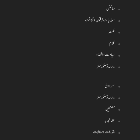
سائنس
سماجیات / فنون وثقافت
فلسفہ
کلام
سیاست واقتصاد
مدرسہ ڈسکورسز
سرورق
مدرسہ ڈسکورسز
مصنفین
مجلہ تجدید
شذرات ومقالات