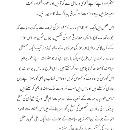
منظر اور اپنے اپنے فکری وسائل لے کر آئیں اور غور وفکر اور بحث
ومباحثہ میں زیادہ وسعت اور گہرائی پیدا کرنے کا ذریعہ بنیں۔
اس ضمن میں ایک اہم اقدام مدرسہ ڈسکورسز کی طرف سے یہ کیا جا رہا ہے کہ
مجوزہ نصاب کا پورا خاکہ، مطالعاتی مواد کی تفصیل، جہاں ممکن ہو، اس مواد
کے آن لائن روابط اور مواد کی تدریس کے لیے مجوزہ ترتیب ایک مستقل
ویب سائٹ پر اس طرح مہیا کی جا رہی ہے کہ جو حضرات اپنے طور پر ان
مباحث کا مطالعہ کرنا چاہیں، وہ کر سکتے ہیں۔ اسی طرح مدارس یا جامعات جو
اس کورس کی افادیت کو محسوس کریں، وہ اس نصاب پر مبنی کورسز اپنے ہاں
جاری کر سکتے ہیں اور اس میں حسب ضرورت حک واضافہ بھی کر سکتے ہیں،
خاص طور پر جامعات کے شعبہ ہائے اسلامیات ایم فل اور پی ایچ ڈی کی سطح
پر جبکہ دینی مدارس، تخصص کی سطح پر کورسز بنانے میں اس محنت سے فائدہ
اٹھاتے ہوئے ان اہم ترین مباحث کے حوالے سے ایک اعلی علمی وعقلی
روایت کی تشکیل میں اپنا کردار ادا کر سکتے ہیں۔