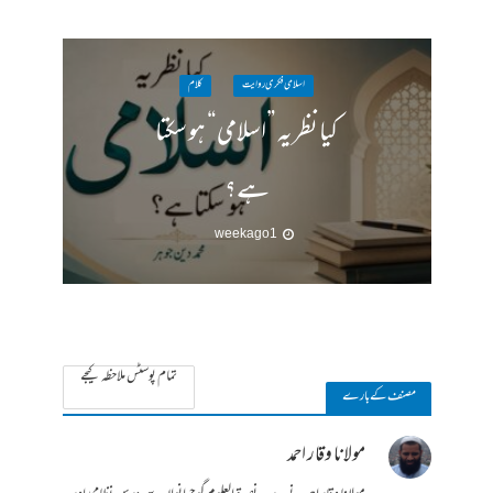
اسلامی فکری روایت
کلام
کیا نظریہ ”اسلامی“ ہو سکتا
ہے؟
1 week ago
تمام پوسٹس ملاحظہ کیجے
مصنف کے بارے
مولانا وقار احمد