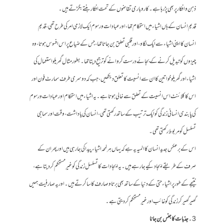
ذہن و افکار پر بھی پڑ رہا ہے۔ کاروباری تقاضوں کے تحت افکار بنتے بگڑتے ہیں۔
قدیم انسان کے ہاں اشیاء میں استحکام تھا ، اور عبادات و رسوم ایک لازمی امر کی طرح تھی، قدیم
انسان کااپنی اشیاء سے ایک لگاو ، اور قلبی تعلق بن جاتا تھا، جس کے ضیاع پر اس افسوس ہوتا، وہ
چیزوں کو تبدیل کرنے کے بجائے درست کروانے کو ترجیح دیتا تھا۔ بطور مثال گھریلو استعمال کی
اشیاء اور گھریلو خواتین کا ان سے انسیت کا تعلق دیکھیں، جب کہ دوسری طرف سمارٹ فون اور
اس کا کلائنٹ اس انسیت کے تعلق سے خالی ہوتا ہے۔ یہ اشیاء میں استحکام اور عبادات ورسوم
کی پابندی انسانی زندگی کو ایک ترتیب کے ساتھ رکھتی تھی، انسان کی یاداشت ، وقت اور سماجی
تسلسل کو مربوط رکھتی تھی۔
اس کے برعکس جدید انسان کا المیہ یہ ہے کہ یہاں ہر لمحہ اشیاء پیدا کی جارہی ہیں اور پھر ان کے
صرف کے طریقے ایجاد کیے جا رہے ہیں۔ یہ ایجادات کا تسلسل زندگی کو غیر مستحکم کر دیتا ہے،
نتیجے کے طور پر اشیاء حتی کے دنیا کے ساتھ بھی برتاو صارف کا سا کرتے ہیں۔ اور یہ صارفیت ہمیں
گھیر گھیر کر زندگی کو غائب اور غیر مستحکم کر دیتی ہے۔
3۔
جذبات کا جنس بن جانا