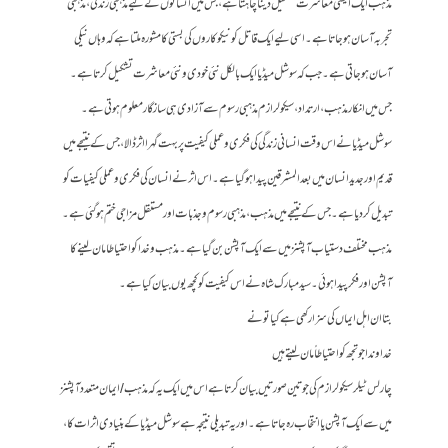
مذہب ایک ایسی معاشرت تشکیل دینا چاہتا ہے، جس میں انسانوں کے لیے مذہبی زندگی ، مذہبی
تجربہ آسان ہو جاتا ہے۔ اسی لیے ایک قاتل کو نیکو کاروں کی بستی کا مشورہ ملتا ہے کہ وہاں نیکی
آسان ہو جاتی ہے۔ جب کہ سوشل میڈیا ایک بالکل نئی خودی و نئی معاشرت تشکیل کرتا ہے۔
جس میں انکار مذہب ، ارتداد ، سیکولرازم مذہبی رسوم سے آزادی ہی سازگار معلوم ہوتی ہے۔
سوشل میڈیا نے اس وقت انسانی زندگی کی فکری و عملی کیفیت پر بہت گہرا اثر ڈالا، جس کے نتیجے میں
قدیم اور جدید انسان میں بعد المشرقین پیدا ہو گیا ہے۔ اس اثر نے انسان کی فکری و عملی کیفیات کو
تبدیل کر دیا ہے۔ جس کے نتیجے میں مذہب ، مذہبی رسوم وجذبات اور مستقل مزاجی ختم ہو گئی ہے۔
مذہب مختلف دستیاب آپشنز میں سے ایک آپشن بن گیا ہے۔ مذہب و خدا کو احتیاطا مان لینے کا
آپشن اور فکر پیدا ہوئی۔ سید مبارک شاہ نے اس کیفیت کو کچھ یوں بیان کیا ہے۔
بتا ان اہل ایماں کی سزا رکھی ہے کیا تو نے
خداوندا جو تجھ کو احتیاطا ً مان لیتے ہیں
چارلس ٹیلر سیکولر ازم کی جو تین صورتیں بیان کرتا ہے اس میں ایک یہ کہ مذہب/ایمان متعدد آپشنز
میں سے ایک آپشن یا انتخاب رہ جاتا ہے۔اور یہ تبدیلی نتیجہ ہے سوشل میڈیا کے بنیادی اثرات کا،