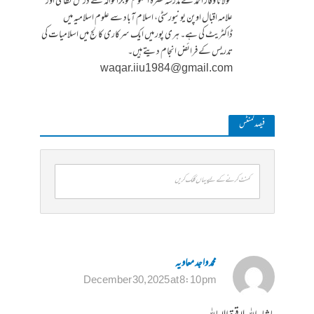
مولانا وقار احمد نے مدرسہ نصرۃ العلوم گوجرانوالہ سے درس نظامی اور
علامہ اقبال اوپن یونیورسٹی، اسلام آباد سے علوم اسلامیہ میں
ڈاکٹریٹ کی ہے۔ ہری پور میں ایک سرکاری کالج میں اسلامیات کی
تدریس کے فرائض انجام دیتے ہیں۔
waqar.iiu1984@gmail.com
فیصد کمنٹس
کمنٹ کرنے کے لیے یہاں کلک کریں
محمد واجد معاویہ
December 30, 2025 at 8:10 pm