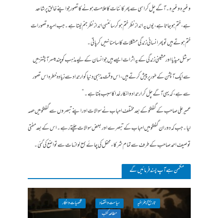
وغیرہ وغیرہ ۔ آگے چل کر اسی سے پھر کائنات کا علامت ہونے کا تصور جو اپنے خالق پر شاھد
ہے، ختم ہو جاتا ہے ، یوں یہ انداز نظر ختم ہو کر سائنسی انداز نظر جنم لیتا ہے۔ جب امید و تصورات
ختم ہوتے ہیں تو پھر انسانی زندگی مشکلات کا سامنا نہیں کر پاتی۔
سوشل میڈیا اور مشینی زندگی کے یہ اثرات ایسے ہیں جو انسان کے لیے مذہب کو چند میسر آپشنز میں
سے ایک آپشن کے طور پر پیش کرتے ہیں، اس وقت مذہبی دنیا کو ارتداد سے زیادہ خطرہ اس تصور
سے ہے، کہ یہی آگے چل کر ارتداد و انکار خدا کا سبب بنتا ہے۔ “
عمیر علی صاحب کے گفتگو کے بعد مختلف احباب نے سوالات اور اپنے تبصروں سے گفتگو میں حصہ
لیا۔ جب کہ دوران گفتگو میں احباب کے تبصرے اور بعض سوالات چلتے رہے۔ اس کے بعد مفتی
توصیف احمد صاحب کے طرف سے تمام شرکاء محفل کی چائے بمع لوازمات سے تواضع کی گئی۔
مکمن ہےآپ پسند فرمائیں گے
تاریخ / جغرافیہ
سیاست واقتصاد
شخصیات وافکار
مطالعہ کتب