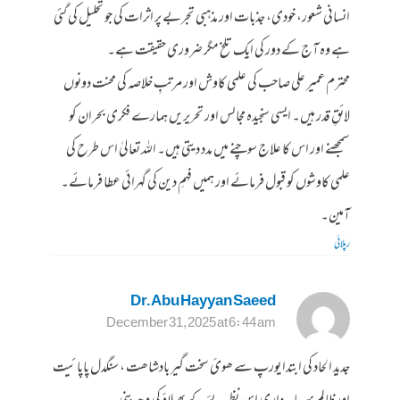
انسانی شعور، خودی، جذبات اور مذہبی تجربے پر اثرات کی جو تحلیل کی گئی
ہے وہ آج کے دور کی ایک تلخ مگر ضروری حقیقت ہے۔
محترم عمیر علی صاحب کی علمی کاوش اور مرتبِ خلاصہ کی محنت دونوں
لائقِ قدر ہیں۔ ایسی سنجیدہ مجالس اور تحریریں ہمارے فکری بحران کو
سمجھنے اور اس کا علاج سوچنے میں مدد دیتی ہیں۔ اللہ تعالیٰ اس طرح کی
علمی کاوشوں کو قبول فرمائے اور ہمیں فہمِ دین کی گہرائی عطا فرمائے۔
آمین۔
رپلائی
Dr.Abu Hayyan Saeed
December 31, 2025 at 6:44 am
جدید الحاد کی ابتدا یورپ سے ھوئ سخت گیر بادشاھت ، سنگدل پاپا ئیت