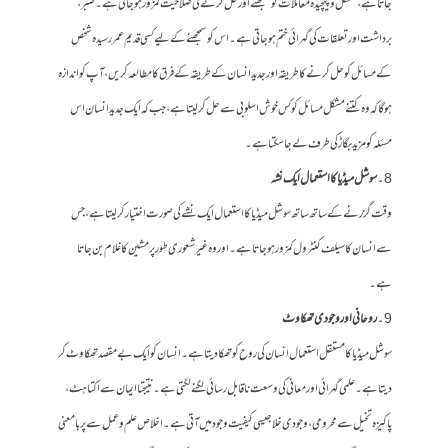
جاتا ہے، مشکل و پیچیدہ معاملات کو سمجھنے اور حل کرنے کی صلاحیت کمزور ہو جاتی ہے۔ صبر ،
برداشت اور تعلقات کی گہرائی ختم ہو جاتی ہے۔ اس کو سمجھنے کے لیے کسی قدیم عمر رسیدہ شخص
کے مسائل کو حل کرنے کا طریقہ اور جدید انسان کے طریقہ کے فرق کا مطالعہ کریں ، آپ کو اندازہ
ہو گا کہ وہ کتنے مشکل مسائل کو کس خوش اسلوبی سے حل کر لیتا ہے، جب کہ ایک جدید انسان اس
مسئلہ کو مزید بگاڑ کی طرف لے جا سکتا ہے۔
8۔
سوشل میڈیا کا استعمال ایک نشہ
وقت گزرنے کے ساتھ ساتھ سوشل میڈیا کا استعمال ایک نشے کی صورت اختیار کر لیتا ہے، جس
سے انسان کا سیلف کنٹرول کمزور ہو جاتا ہے۔ اور وہ غیر شعوری طور پر مشین کا غلام بن جاتا
ہے۔
9۔
روحانی اور وجودی تھکاوٹ
سوشل میڈیا کا مستقل استعمال انسان کی روح کو تھکا دیتا ہے۔انسان کو ایک بے مقصد تھکاوٹ کر
دیتا ہے۔ علمی گہرائی اور معانی کی وسعت ناقابل رسائی لگنے لگتی ہے۔ نتیجتا ایمان سے اکتاہٹ ،
پاکیزہ تخیل سے محرومی ، وجودی خلا جیسی کیفیت وجود میں آتی ہے۔اخلاص علم و عمل سے پر بامعنی