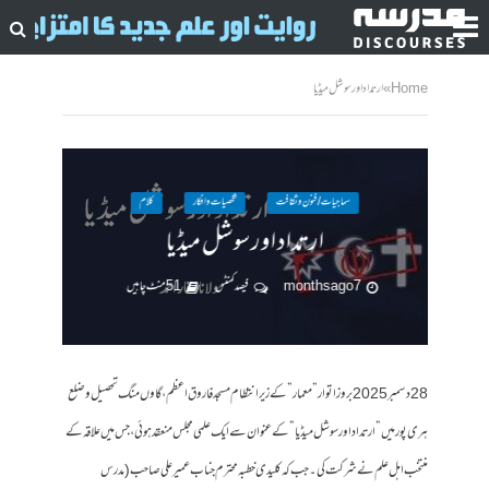
Home
»
ارتداد اور سوشل میڈیا
سماجیات / فنون وثقافت
شخصیات وافکار
کلام
ارتداد اور سوشل میڈیا
7 months ago
فیصد کمنٹس
51 منٹ چاہیں
28 دسمبر 2025 بروز اتوار ” معمار ” کے زیر انتظام مسجد فاروق اعظم ، گاوں منگ تحصیل و ضلع
ہری پور میں ” ارتداد اور سوشل میڈیا” کے عنوان سے ایک علمی مجلس منعقد ہوئی، جس میں علاقہ کے
منتخب اہل علم نے شرکت کی۔ جب کہ کلیدی خطبہ محترم جناب عمیر علی صاحب ( مدرس