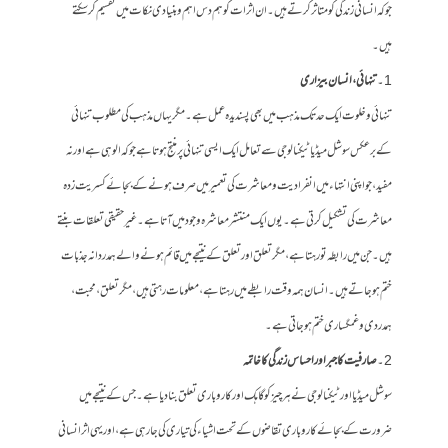
جو کہ انسانی زندگی کو متاثر کرتے ہیں۔ ان اثرات کو ہم دس اہم و بنیادی نکات میں تقسیم کر سکتے
ہیں۔
1۔
تنہائی، انسان بیزاری
تنہائی و خلوت ایک حد تک مذہب میں بھی پسندیدہ عمل ہے۔ مگر یہاں مذہب کی مطلوب تنہائی
کے برعکس سوشل میڈیا ٹیکنالوجی سے تعامل ایک ایسی تنہائی پر منتج ہوتا ہے جو کہ الوہی ہے اور نہ
مفید ، جو اپنی انتہاء میں انفرادیت و معاشرت کی تعمیر میں صرف ہونے کے بجائے کسریت زدہ
معاشرت کی تشکیل کرتی ہے۔ یوں ایک منتشر معاشرہ وجود میں آتا ہے۔ غیر حقیقی تعلقات بنتے
ہیں۔ جن میں رابطہ تو رہتا ہے، مگر تعلق اور تعلق کے نتیجے میں قائم ہونے والے ہمدردانہ جذبات
ختم ہو جاتے ہیں۔ انسان ہمہ وقت رابطے میں رہتا ہے، معلومات رہتی ہیں، مگر تعلق ، محبت ،
ہمدردی و غمگساری ختم ہو جاتی ہے۔
2۔
صارفیت کا جبر اور احساس زندگی کا خاتمہ
سوشل میڈیا اور ٹیکنالوجی نے ہر چیز کو گاہک اور کاروباری تعلق بنا دیا ہے۔ جس کے نتیجے میں
ضرورت کے بجائے کاروباری تقاضوں کے تحت اشیاء کی تیاری کی جا رہی ہے، اور یہی اثر انسانی