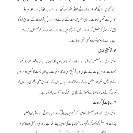
کے نتیجے میں اس کی خودی اور اندرونی یکجائی بکھر کر رہ گئی ہے۔ اب یہ اپنی شناخت بھی بیرونی
عوامل سے تعمیر کر تا ہے۔ اپنی اصل شناخت کے بجائے دوسروں کی توقعات کے مطابق خود کو
پیش کرنے کی کوشش کرتا ہے۔ جس کے نتیجے میں یہ حالات کے ساتھ خود کو مسلسل بدلتا رہتا
ہے۔ اور بدلاو کبھی مثبت و کبھی منفی ہوتا ہے۔
6۔
توثیقی محتاجی
سوشل میڈیا سے مسلسل تعامل سے انسان کے ساتھ یہ المیہ بھی ہو جاتا ہے کہ وہ خود اعتمادی کھو
بیٹھتا ہے اور اپنی بات کے لیے بیرونی توثیق اس درکار ہوتی ہے۔ یہ اپنی قیمت کا تعین دوسروں
کے لائیکس، شئیر اور کمنٹس سے کرنے لگتا ہے۔ یہاں اس کے افکار اپنی علمی و فکری بنیادوں کو
کمزور کرنے بلکہ بسااوقات چھوڑنے لگتے ہیں ، نتیجتا وہ سطحیت پر اتر آتا ہے۔
7۔
جذبات کی گراوٹ
سوشل میڈیا کے ساتھ مسلسل تعامل کے نتیجے میں جذباتی گراوٹ پیدا ہوتی ہے، انسان اصل
جذبات و وابستگی کو چھوڑ کر وقتی و عارضی جذبات کی رو میں بہنے لگتا ہے۔ فوری ردعمل کا عادی ہو