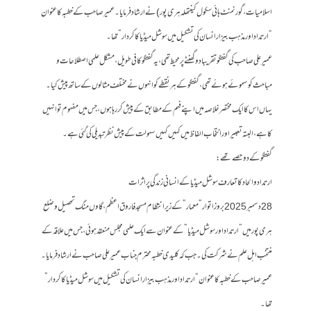
اسلامیات ، گورنمنٹ ہائی سکول کینتھلہ ہری پور ) نے ارشاد فرمایا۔ عمیر صاحب کے خطبہ کا عنوان
“ارتداد اور مذہب بیزار انسان کی تشکیل میں سوشل میڈیا کا کردار” تھا۔
عمیرعلی صاحب کی گفتگو تقریبا دو گھنٹے پر محیط تھی، یہ گفتگو کافی طویل ، مشکل علمی اصطلاحات و
مباحث کو سموئے ہوئے تھی، گفتگو کے ہر نقطے کو انہوں نے مختلف مثالوں کے ساتھ پیش کیا۔
یہاں اس کا ایک مختصر خلاصہ میں اپنے فہم کے مطابق کے پیش کر رہا ہوں، جس میں مفہوم تو انہیں
کا ہے، البتہ تعبیر اور انتخاب الفاظ میں کہیں کہیں سہولت کے پیش نظر تبدیلی کی گئی ہے۔
گفتگو کے دو حصے تھے:
ارتداد و الحاد کا تعارف سوشل میڈیا کے انسانی زندگی پر اثرات
28 دسمبر 2025 بروز اتوار ” معمار ” کے زیر انتظام مسجد فاروق اعظم ، گاوں منگ تحصیل و ضلع
ہری پور میں ” ارتداد اور سوشل میڈیا” کے عنوان سے ایک علمی مجلس منعقد ہوئی، جس میں علاقہ کے
منتخب اہل علم نے شرکت کی۔ جب کہ کلیدی خطبہ محترم جناب عمیر علی صاحب نے ارشاد فرمایا۔
عمیر صاحب کے خطبہ کا عنوان “ارتداد اور مذہب بیزار انسان کی تشکیل میں سوشل میڈیا کا کردار”
تھا۔