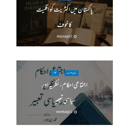
پاکستان میں اکثریت کو اقلیت
کا خوف
2 days ago
زبان وادب
کلام
اجتماعی احکام، نظریہ اور
سیاسی تعبیر
1 week ago