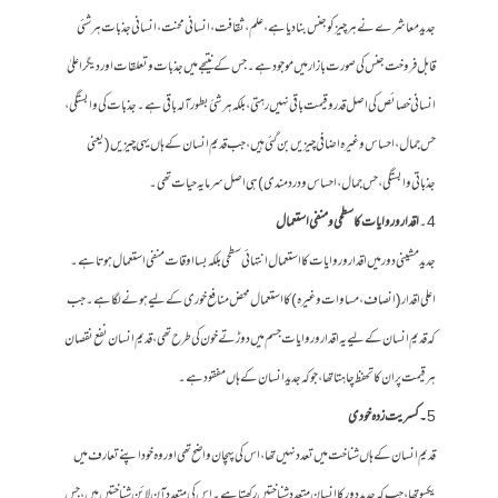
جدید معاشرے نے ہر چیز کو جنس بنا دیا ہے، علم ، ثقافت ، انسانی محنت ، انسانی جذبات ہر شئی
قابل فروخت جنس کی صورت بازار میں موجود ہے۔ جس کے نتیجے میں جذبات و تعلقات اور دیگر اعلیٰ
انسانی خصائص کی اصل قدر وقیمت باقی نہیں رہتی، بلکہ ہر شئ بطور آلہ باقی ہے۔ جذبات کی وابستگی ،
حس جمال ، احساس وغیرہ اضافی چیزیں بن گئی ہیں، جب قدیم انسان کے ہاں یہی چیزیں ( یعنی
جذباتی وابستگی ، حس جمال ، احساس و درد مندی ) ہی اصل سرمایہ حیات تھی۔
4۔
اقدار و روایات کا سطحی ومنفی استعمال
جدید مشینی دور میں اقدار و روایات کا استعمال انتہائی سطحی بلکہ بسا اوقات منفی استعمال ہوتا ہے۔
اعلی اقدار ( انصاف ، مساوات وغیرہ ) کا استعمال محض منافع خوری کے لیے ہونے لگا ہے۔ جب
کہ قدیم انسان کے لیے یہ اقدار و روایات جسم میں دوڑتے خون کی طرح تھی، قدیم انسان نفع نقصان
ہر قیمت پر ان کا تحفظ چاہتا تھا، جو کہ جدید انسان کے ہاں مفقود ہے۔
5
۔ کسریت زدہ خودی
قدیم انسان کے ہاں شناخت میں تعدد نہیں تھا، اس کی پہچان واضح تھی اور وہ خود اپنے تعارف میں
یکسو تھا، جب کہ جدید دور کا انسان متعدد شناختیں رکھتا ہے۔ اس کی متعدد آن لائن شناختیں ہیں، جس