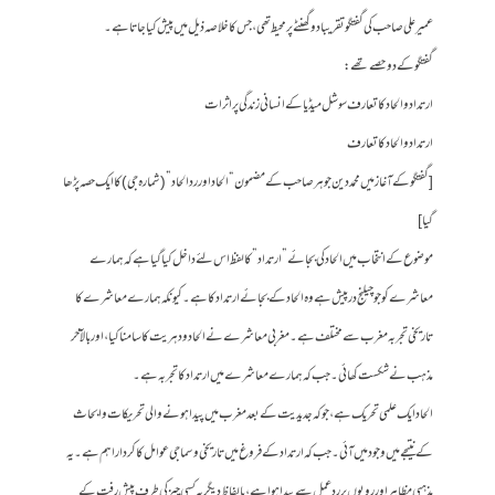
عمیرعلی صاحب کی گفتگو تقریبا دو گھنٹے پر محیط تھی، جس کا خلاصہ ذیل میں پیش کیا جاتا ہے۔
گفتگو کے دو حصے تھے:
ارتداد و الحاد کا تعارف سوشل میڈیا کے انسانی زندگی پر اثرات
ارتداد و الحاد کا تعارف
[گفتگو کے آغاز میں محمد دین جوہر صاحب کے مضمون “الحاد اور رد الحاد” (شمارہ جی) کا ایک حصہ پڑھا
گیا]
موضوع کے انتخاب میں الحاد کی بجائے ” ارتداد” کا لفظ اس لئے داخل کیا گیا ہے کہ ہمارے
معاشرے کو جو چیلنج درپیش ہے وہ الحاد کے بجائے ارتداد کا ہے۔ کیونکہ ہمارے معاشرے کا
تاریخی تجربہ مغرب سے مختلف ہے۔ مغربی معاشرے نے الحاد و دہریت کا سامنا کیا، اور بالآخر
مذہب نے شکست کھائی۔ جب کہ ہمارے معاشرے میں ارتداد کا تجربہ ہے۔
الحاد ایک علمی تحریک ہے، جو کہ جدیدیت کے بعد مغرب میں پیدا ہونے والی تحریکات و ابحاث
کے نتیجے میں وجود میں آئی۔ جب کہ ارتداد کے فروغ میں تاریخی و سماجی عوامل کا کردار اہم ہے۔ یہ
مذہبی مظاہر اور رویوں پر رد عمل سے پیدا ہو ا ہے، بالفاظ دیگر یہ کسی چیز کی طرف پیش رفت کے