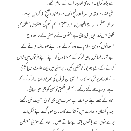
سے بڑھ کرایک فسادی اور جہالت کے امام تھے.
اعلیٰ حضرت و قدس سرہٗ اور شیخ الحدیث و فضیلۃ الشیخ , ذاکر اہل بیت،
مناظر اعظم ، سراج المجتہدین، اور مفتی اعظم قسم کی سینکڑوں مضحکہ خیز
مخلوق اس خطہ میں پائی جاتی ہے جنھوں نے برصغیر کے سادہ لوح
مسلمانوں کو دین اسلام سے دور کرنے اور اپنے خود ساختہ فرقے کے
بے شمار فضائل بیان کر کر کے مسلمانوں کو اپنے اپنے فرقوں میں شامل
کرنے کے لیۓ بھرپور کوششیں کیں ۔ برصغیر میں پہلے ایسٹ انڈیا کمپنی
نے اور پھر برٹش سرکار نے بھی ان فرقوں کی بھر پور مالی امداد کر کر کے
اپنے الو سیدھے کیۓ رکھے ۔ مسلم یکجہتی تو کسی کو بھی نہی بھاتی ۔
الحاد کے گھسے پٹے مباحث اب مغرب میں بھی کوئ اھمیت نہی رکھتے
البتہ پاکستان و بھارت میں تو لنڈے کا سامان ھو یا گھسے پٹے نظریات
بڑے شوق سے ہاتھوں ہاتھ لیۓ جاتے ھیں ۔ الحاد کے مغربی مبلیغین