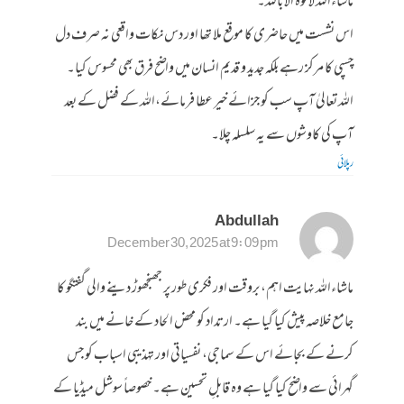
ماشاءاللہ لا قوۃ الا باللہ۔
اس نشست میں حاضری کا موقع ملا تھا اور دس نکات واقعی نہ صرف دل
چسپی کا مرکز رہے بلکہ جدید و قدیم انسان میں واضح فرق بھی محسوس کیا۔
اللہ تعالیٰ آپ سب کو جزائے خیر عطا فرمائے،اللہ کے فضل کے بعد
آپ کی کاوشوں سے یہ سلسلہ چلا۔
رپلائی
Abdullah
December 30, 2025 at 9:09 pm
ماشاءاللہ نہایت اہم، بروقت اور فکری طور پر جھنجھوڑ دینے والی گفتگو کا
جامع خلاصہ پیش کیا گیا ہے۔ ارتداد کو محض الحاد کے خانے میں بند
کرنے کے بجائے اس کے سماجی، نفسیاتی اور تہذیبی اسباب کو جس
گہرائی سے واضح کیا گیا ہے وہ قابلِ تحسین ہے۔ خصوصاً سوشل میڈیا کے