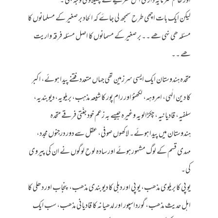
اور ظالم سرمایہ داری اس نظریۓ کے پھیلاؤ کی وجہ بنی ۔
لیکن ایک بات اچھی طرح سمجھ لی جاۓ کہ الحاد بر صغیر کے مسلمانوں کا
مسئلہ ھی نہی ھے ۔۔ بر صغیر کے مسمانوں کا اصل مسئلہ فرقہ واریت
ھے ۔۔
متحدہ ہندوستان ایک ایسی سرزمین تھی جہاں متعدد فتنے پیدا ہوئے، اکبر
کا دین الٰہی، امروہہ، لکھنؤ اور رام پور کا شیعہ مذہب، بریلویہ، دیوبندیہ،
سلفیہ، قادیانیہ ، چکڑالویہ وغیرہ جیسے بہ زعم خود جنّتی فرقے متحدہ
ہندوستان میں پیدا ہوئے۔ لاکھوں صوفی، عقل سے دور درجنوں مجدد،
مہدی قسم کے لوگ مشہور ہوئے اور سادہ لوح لوگوں نے ان کی پیروی
کی۔
یو پی کا بریلوی مذھب، یو پی اور دہلی کا دیوبندی مذھب، پنجاب اور دھلی کا
اہل حدیث مذھب، گورداسپور اور لدھیانہ کا قادیانی مذھب، سب ایک