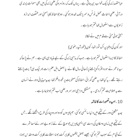
و بامقصد زندگی ایک خواب بن جاتی ہے۔ یہاں تک کہ روز مرہ کی علمی زندگی میں بھی سہولت پسندی
در آئی ، علمی ابحاث محض نوٹس و سمریز تک محدود ہو گئی۔ وہ جو الفاظ کا بامعنی اور مختلف انداز و
زاویوں سے استعمال تھا ختم ہورہا ہے۔
بجتی ہوئی مٹی سے قدم میں نے نکالا
اور کون کی دہلیز پہ اک شور اٹھا، کون (خورشید رضوی)
الفاظ کا ایسا استعمال ختم ہو رہا ہے۔ جب کہ مذہبی زندگی کے لیے بنیاد ہی یہی ہے۔ ہم نے پڑھا کہ
سیدنا عمر نے سورہ بقرہ کو پڑھنے پر ڈھائی سال لگائے،یا بعض اہل علم رات بھر ایک ہی آیت پڑھتے
رہتے تھے۔ یہ کیا تھا، یہ علمی گہرائی ، الفاظ کی معنویت پر غور و فکر تھا، جدید میڈیائی دور نے انسان
سے یہ صلاحیت ختم کر دی۔ یہ مستقل مزاجی اور سرور علمی اب ختم ہوتا جا رہا ہے۔
10۔
امید و تصورات کا خاتمہ
جدید مشینی دور کے نتیجے میں دنیا سائنسی ہو گئی ، ہم چیزوں کو دو اور دو چار کی طرح دیکھنے لگے۔ جس
کے نتیجے میں زمان و مکان کی بہت سی ایسی چیزیں جو سوچ کے نئے زاویے اور نئے معاشرے
کے قیام کے سبب ختم ہوگئی ، جیسے بعض جگہوں کا بابرکت ہونا، اوقات کا بابرکت و مقدس ہونا ،