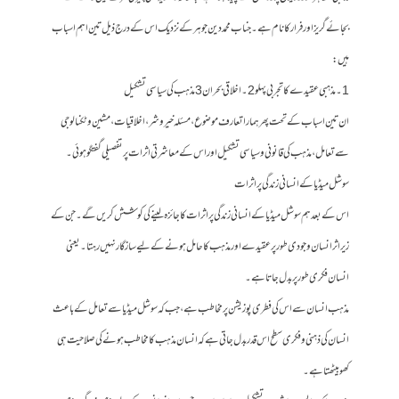
بجائے گریز اور فرار کا نام ہے۔ جناب محمد دین جوہر کے نزدیک اس کے درج ذیل تین اہم اسباب
ہیں:
1۔ مذہبی عقیدے کا تجربی پہلو 2۔ اخلاقی بحران 3 مذہب کی سیاسی تشکیل
ان تین اسباب کے تحت پھر ہمارا تعارف موضوع ، مسئلہ خیر و شر ، اخلاقیات، مشین و ٹکنالوجی
سے تعامل، مذہب کی قانونی و سیاسی تشکیل اور اس کے معاشرتی اثرات پر تفصیلی گفتگو ہوئی۔
سوشل میڈیا کے انسانی زندگی پر اثرات
اس کے بعد ہم سوشل میڈیا کے انسانی زندگی پر اثرات کا جائزہ لینے کی کوشش کریں گے۔ جن کے
زیر اثر انسان وجودی طور پر عقیدے اور مذہب کا حامل ہونے کے لیے سازگار نہیں رہتا۔ یعنی
انسان فکری طور پر بدل جاتا ہے۔
مذہب انسان سے اس کی فطری پوزیشن پر مخاطب ہے، جب کہ سوشل میڈیا سے تعامل کے باعث
انسان کی ذہنی و فکری سطح اس قدر بدل جاتی ہے کہ انسان مذہب کا مخاطب ہونے کی صلاحیت ہی
کھو بیٹھتا ہے۔