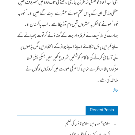
بھی اب الحاد کو فلسفیانہ طرز پر جاری رکھنے کی تگ ودو میں مصروف ھیں
عقلی دلائل ان کے پاس ختم ھوۓ عشرے بیت گۓ ھیں اور ” خود بہ
خود “ ھونے کا نظریہ عشروں قبل دم توڑ چکا ھے ۔ اب پاکستان اور
بھارت کی ملائیت نے فرقہ واریت کے گھناؤنے کرتوت چھپانے کے
لیۓ قبر میں پاؤں لٹکاۓ اپنے اپنے جہاز کے انتظار میں مگن بڈھوں پر
پنجہ آزمائ کرنے کی نا کام کوششیں شروع کیں ھیں جسکی پہلی قسط
مزکورہ بالا مناظرے نما پروگرام کی صورت میں کروڑوں لوگوں نے
ملاحظہ کی ھے ۔
رپلائی
Recent Posts
اسلامی جمہوریہ میں اسلامی قانون کی تعلیم