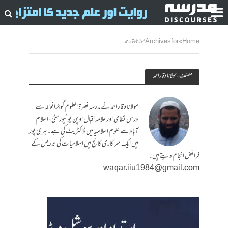
Home
»
Archives for مولانا وقار احمد
مصنف - مولانا وقار احمد
مولانا وقار احمد نے مدرسہ نصرۃ العلوم گوجرانوالہ سے
درس نظامی اور علامہ اقبال اوپن یونیورسٹی، اسلام
آباد سے علوم اسلامیہ میں ڈاکٹریٹ کی ہے۔ ہری پور
میں ایک سرکاری کالج میں اسلامیات کی تدریس کے
فرائض انجام دیتے ہیں۔
waqar.iiu1984@gmail.com