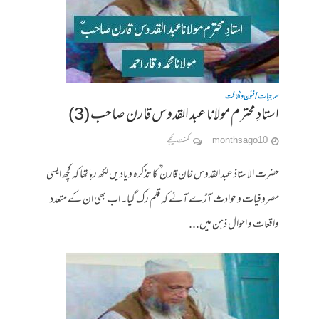
سماجیات / فنون وثقافت
استادِ محترم مولانا عبد القدوس قارن صاحب (3)
10 months ago
کمنت کیجے
حضرت الاستاذ عبد القدوس خان قارن ؒ کا تذکرہ و یادیں لکھ رہا تھا کہ کچھ ایسی
مصروفیات و حوادث آڑے آئے کہ قلم رک گیا۔ اب بھی ان کے متعدد
واقعات و احوال ذہن میں...