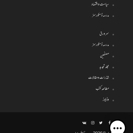
سیاست واقتصاد
مدرسہ ڈسکورسز
سرورق
مدرسہ ڈسکورسز
مصنفین
مجلہ تجدید
شذرات ومقالات
مطالعہ کتب
وڈیوز