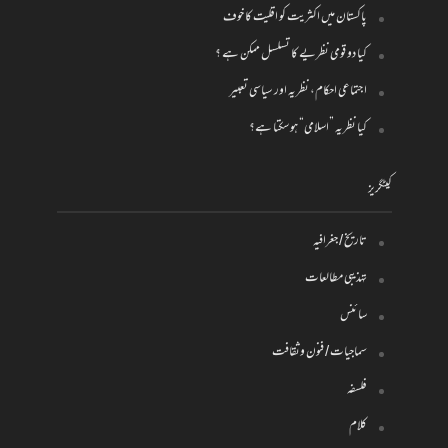
پاکستان میں اکثریت کو اقلیت کا خوف
کیا دو قومی نظریے کا تسلسل ممکن ہے ؟
اجتماعی احکام، نظریہ اور سیاسی تعبیر
کیا نظریہ ”اسلامی“ ہو سکتا ہے؟
کیٹگریز
تاریخ / جغرافیہ
تہذیبی مطالعات
سائنس
سماجیات / فنون وثقافت
فلسفہ
کلام