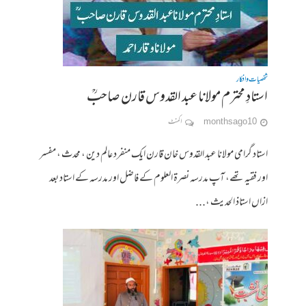
شخصیات وافکار
استادِ محترم مولانا عبد القدوس قارن صاحبؒ
10 months ago
ا کمنٹ
استاد گرامی مولانا عبد القدوس خان قارن ایک منفرد عالم دین ، محدث ، مفسر
اور فقیہ تھے، آپ مدرسہ نصرۃ العلوم کے فاضل اور مدرسہ کے استاد بعد
ازاں استاذ الحدیث ،...