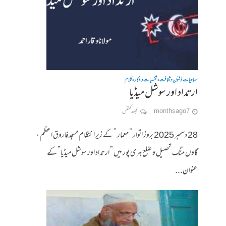
سماجیات / فنون وثقافت
شخصیات وافکار
کلام
•
•
ارتداد اور سوشل میڈیا
7 months ago
فیصد کمنٹس
28 دسمبر 2025 بروز اتوار ” معمار ” کے زیر انتظام مسجد فاروق اعظم ،
گاوں منگ تحصیل و ضلع ہری پور میں ” ارتداد اور سوشل میڈیا” کے
عنوان...