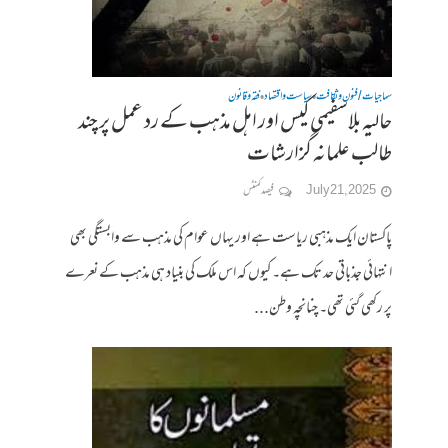
سماجیات / فنون وثقافت
سیاست واقتصاد
فقہ وقانون
•
•
حالیہ بلاسفیمی کیس اور اہل مذہب کے رد عمل پر چند
طالب علمانہ گزارشات
July 21, 2025
فیصد کمنٹس
پاکستان ایک مذہبی ریاست ہے اور یہاں عوام کی مذہب سے وابستگی بھی
انتہائی جذباتی حد تک ہے۔ کیوں کہ اس ملک کی بنیاد ہی مذہب کے نعرے
پر رکھی گئی تھی۔ چنانچہ وطن...