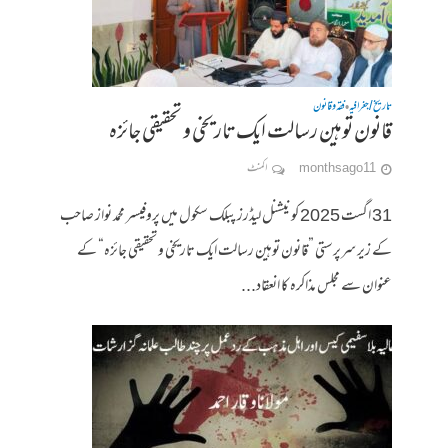
تاریخ / جغرافیہ
فقہ وقانون
•
قانون توہین رسالت ایک تاریخی و تحقیقی جائزہ
11 months ago
ا کمنٹ
31 اگست 2025 کو نیشنل لیڈرز پبلک سکول میں پروفیسر محمد نواز صاحب
کے زیر سرپرستی ”قانون توہین رسالت ایک تاریخی و تحقیقی جائزہ“ کے
عنوان سے مجلس مذاکرہ کا انعقاد...