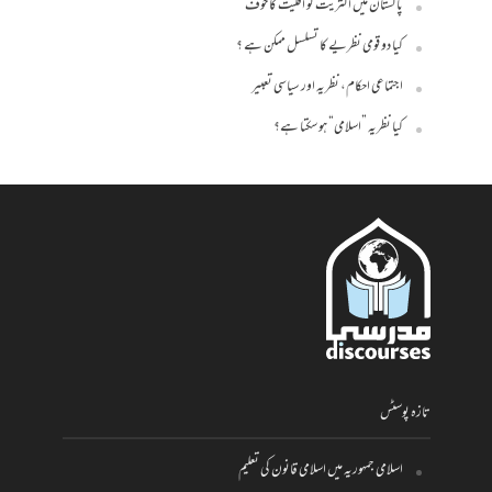
پاکستان میں اکثریت کو اقلیت کا خوف
کیا دو قومی نظریے کا تسلسل ممکن ہے ؟
اجتماعی احکام، نظریہ اور سیاسی تعبیر
کیا نظریہ ”اسلامی“ ہو سکتا ہے؟
تازہ پوسٹس
اسلامی جمہوریہ میں اسلامی قانون کی تعلیم