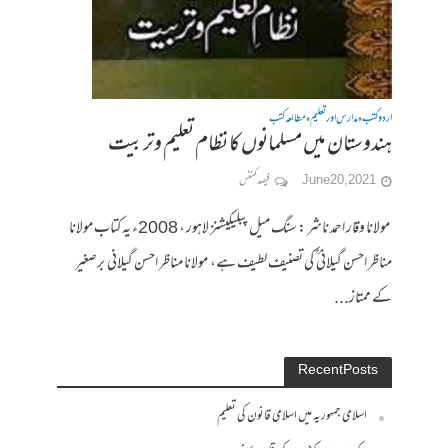
اردو کتب
مدارس اور تعلیم
مطالعہ کتب
•
•
ہندوستان میں مسلمانوں کا نظام تعلیم وتربیت
June 20, 2021
فیصد کمنٹس
مولانا وقار احمد ناشر : سنگ میل پبلیکیشنز لاہور ، 2008ء یہ کتاب مولانا
مناظر احسن گیلانی ؒ کی تصنیف لطیف ہے، مولانا مناظر احسن گیلانی برصغیر
کے ممتاز...
Recent Posts
اسلامی جمہوریہ میں اسلامی قانون کی تعلیم