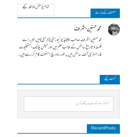
تمام پوسٹس ملاحظہ کیجے
مصنف کے بارے
محمد حسنین اشرف
محمد حسنین اشرف صاحب بیلیفیڈ یونیورسٹی (جرمنی) میں ایم ۔اے
فلسفہ و تاریخ سائنس کے طالب علم ہیں اور میکس پلانک انسٹیٹیوٹ
فار ہسٹری آف سائنس میں بہ طور ریسرچ اسسٹنٹ کام کر رہے ہیں۔
کمنت کیجے
کمنٹ کرنے کے لیے یہاں کلک کریں
Recent Posts