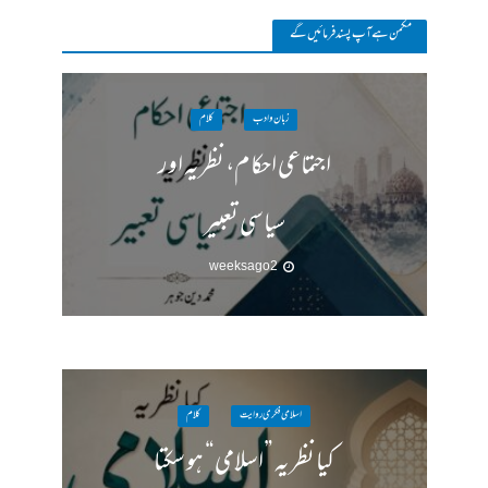
مکمن ہےآپ پسند فرمائیں گے
زبان وادب
کلام
اجتماعی احکام، نظریہ اور
سیاسی تعبیر
2 weeks ago
اسلامی فکری روایت
کلام
کیا نظریہ ”اسلامی“ ہو سکتا