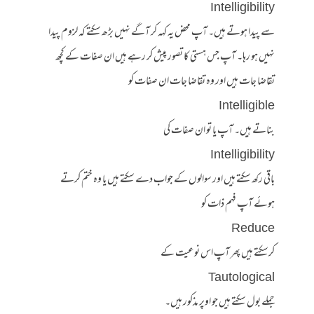
Intelligibility
سے پیدا ہوتے ہیں۔ آپ محض یہ کہہ کر آگے نہیں بڑھ سکتے کہ لزوم پیدا
نہیں ہو رہا۔ آپ جس ہستی کا تصور پیش کر رہے ہیں ان صفات کے کچھ
تقاضا جات ہیں اور وہ تقاضا جات ان صفات کو
Intelligible
بناتے ہیں۔ آپ یا تو ان صفات کی
Intelligibility
باقی رکھ سکتے ہیں اور سوالوں کے جواب دے سکتے ہیں یا وہ ختم کرتے
ہوئے آپ فہم ذات کو
Reduce
کرسکتے ہیں پھر آپ اس نوعیت کے
Tautological
جملے بول سکتے ہیں جو اوپر مذکور ہیں۔