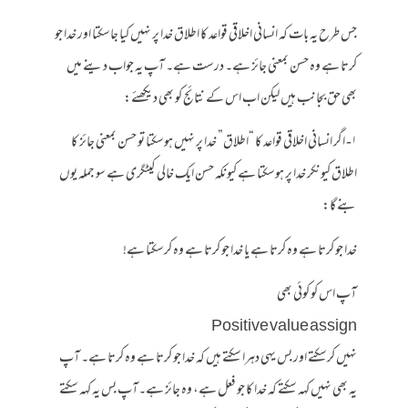
جس طرح یہ بات کہ انسانی اخلاقی قواعد کا اطلاق خدا پر نہیں کیا جاسکتا اور خدا جو
کرتا ہے وہ حسن بمعنی جائز ہے۔ درست ہے۔ آپ یہ جواب دینے میں
بھی حق بجانب ہیں لیکن اب اس کے نتائج کو بھی دیکھئے:
۱- اگر انسانی اخلاقی قواعد کا “اطلاق” خدا پر نہیں ہوسکتا تو حسن بمعنی جائز کا
اطلاق کیونکر خدا پر ہوسکتا ہے کیونکہ حسن ایک خالی کیٹگری ہے سو جملہ یوں
بنے گا:
خدا جو کرتا ہے وہ کرتا ہے یا خدا جو کرتا ہے وہ کرسکتا ہے!
آپ اس کو کوئی بھی
Positive value assign
نہیں کرسکتے اور بس یہی دہرا سکتے ہیں کہ خدا جو کرتا ہے وہ کرتا ہے۔ آپ
یہ بھی نہیں کہہ سکتے کہ خدا کا جو فعل ہے، وہ جائز ہے۔آپ بس یہ کہہ سکتے