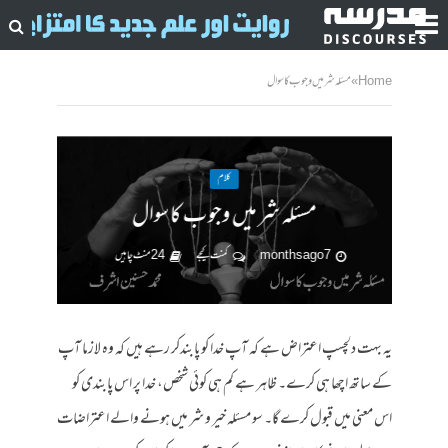
Home
»
مسئلہ شر میں وجوب کا سوال
کلام
مسئلہ شر میں وجوب کا سوال
7 months ago
کمنت کیجے
24 منٹ چاہیں
یہ بہت دلچسپ اعتراض ہے کہ آپ خدا کو پابندکر رہے ہیں کہ وہ لازما آپ
کے ساتھ اچھا ہی کرے۔ ظاہر ہے کم ہی کوئی شخص، خدا پر اس پابندی کو
اس معنی میں قبول کرے گا۔ سو مسئلہ خیر و شر میں ہونے والے اعتراضات