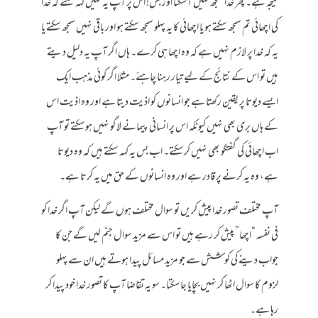
نتیجہ ہے۔ پھر خدا سمجھ نہیں آسکتا اور بس! اس پر آپ یہ نہیں کہہ سکتے کہ خدا
کی اچھائی تم سمجھ سکتے ہو یا اچھائی کا یہ پہلو سمجھ سکتے ہو اور باقی نہیں سمجھ سکتے یا
یہ کہ خدا پر لازم نہیں ہے کہ وہ اچھا ہی کرے۔ ہاں اگر آپ یہ دلیل دیتے
ہیں تو اس کے نتائج کے لیے تیار رہنا چاہئے۔ مثلا اگر کوئی مذہب ایک
ایسے دیوتا پر یقین رکھتا ہے جو انسانوں کو اذیت دیتا ہے اور وہ اذیت اس
کے ہاں بری بھی نہیں کیونکہ اس پر انسانی پیمانے لاگو نہیں ہوسکتے تو آپ
اب اچھائی کی گفتگو بھی نہیں کرسکتے۔ اب بس یہ کہہ سکتے ہیں کہ وہ دیوتا
ہے، وہ یہ کرنے پر قادر ہے اور وہ انسانوں کے حق میں یہ کرتا ہے۔
آپ مختلف تصور خدا پیش کریں تو سوال مختلف ہوں گے لیکن آپ اگر خدا کو
فی نفسہ “اچھا” پیش کر رہے ہیں تو اس سے مزید سوال جنم لیں گے جن کا
جواب دینے کی کوشش سے جو مزید مسائل پیدا ہوتے ہیں ان سے پہلو
لزوم کا سوال اٹھا کر نہیں بچایا جاسکتا۔ سو یہ تقاضا آپ کا تصور خدا خود پیدا کر
رہا ہے۔