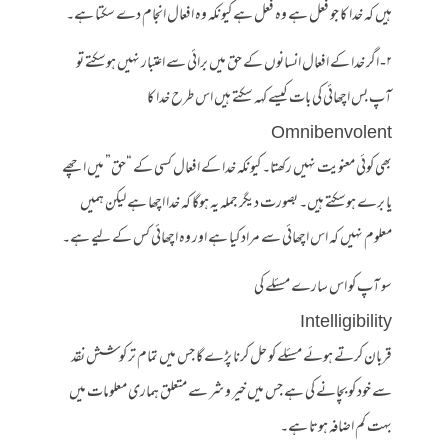
ہیں کہ خدا کا جو فعل ہے وہ فعل ہے کیونکہ وہ افعال انجام دے سکتا ہے۔
۲- اگر خدا کے افعال انسانوں کے حق میں برائی سے اعتبار نہیں ہوسکتے تو
آپ بس اچھائی کی بات کیسے کہہ سکتے ہیں اس طرح خدا کا
Omnibenvolent
بھی کوئی معنویت نہیں رکھتا۔ کیونکہ خدا کے افعال کسی کے “حق” میں اچھے
یا برے ہوسکتے ہیں۔ بصورت دیگر جملہ یہ ہوگا کہ خدا اچھا ہے لیکن ہمیں
معلوم نہیں کہ اس اچھائی سے مراد کیا ہے اور وہ اچھائی کس کے لیے ہے۔
سو آپ کو اس سارے مسئلے کی
Intelligibility
قربان کرتے ہوئے مسئلے کو حل کرنا پڑے گا جس میں تمام تر کوشش نقد
سے خود کو بچانے کی ہے جس میں خیر و شر سے متعلق ہماری معلومات میں
بہت کم اضافہ ہوتا ہے۔