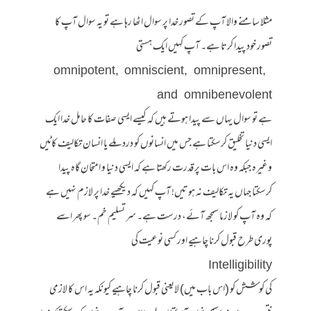
مثلا سامنے والا آپ کے تصور خدا پر سوال اٹھا رہا ہے تو یہ سوال آپ کا
تصور خود پیدا کرتا ہے۔ آپ کہیں ایک ہستی
omnipotent, omniscient, omnipresent,
and omnibenevolent
ہے تو سوال یہاں سے پیدا ہوتے ہیں کہ کیسے ایسی صفات کا حامل خدا ایک
ایسی دنیا تخلیق کرسکتا ہے جس میں انسانوں کو درد ملے یا انسان تکالیف کاٹیں
وغیرہ جبکہ وہ اس بات پر قدرت رکھتا ہے کہ ایسی دنیا و امتحان گاہ پیدا
کرسکتا جہاں یہ تکالیف نہ ہوتیں! آپ کہیں کہ دیکھیے خدا پر لازم نہیں ہے
کہ وہ آپ کو لازما سمجھ آئے، درست ہے۔ سر تسلیم خم۔ سو پھر اسے
پوری طرح قبول کرنا چاہیے اور کسی نوعیت کی
Intelligibility
کی کوشش کو (اس باب میں) لایعنی قبول کرنا چاہیے کیونکہ یہ اس کا لازمی