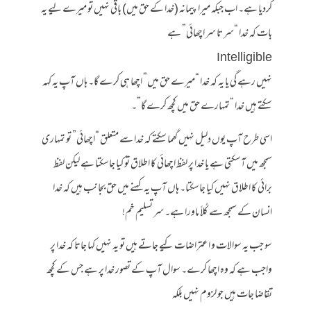
کردیا ہے۔ اب جبکہ میرا پیمانہ (خدا کے حق میں) باقی نہیں تو میرے لیے یہ
بات کہ خدا “سر تا سر اچھائی” ہے
Intelligible
نہیں رہے گی یا یہ کہ خدا “میرے حق میں” اچھا ہی کرے گا۔ ہاں آپ یہ کہہ
سکتے ہیں خدا “تمہارے حق میں کچھ کرے گا”۔
اسی طرح آپ یوں دلیل نہیں گھما سکتے کہ خدا سے متعلق “اچھائی” تو تمہاری
سمجھ میں آسکتی ہے یا خدا پر لفظ اچھائی کا اطلاق تو کیا جاسکتا ہے لیکن لفظ
برائی کا اطلاق نہیں کیا جاسکتا۔ ہاں آپ یہ کہنے میں حق بجانب ہیں کہ خدا
انسان کے سمجھ سے کُلاً ماورا ہے۔ سر تسلیم خم!
سو جب یہ سوالات و اعتراضات کیے جاتے ہیں تو یہ نہیں کہا جاتا کہ خدا پر
واجب ہے کہ وہ اچھا کرے۔ سوال آپ کے تصور خدا پر ہے جس کے کچھ
تقاضا جات ہیں جو لزوم نہیں بلکہ