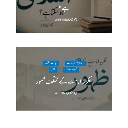
ہے؟
2 weeks ago
اسلامی فکری روایت
سیاست واقتصاد
شخصیات وافکار
کلام
نظریہ امامت کے مختلف ظہور
2 weeks ago