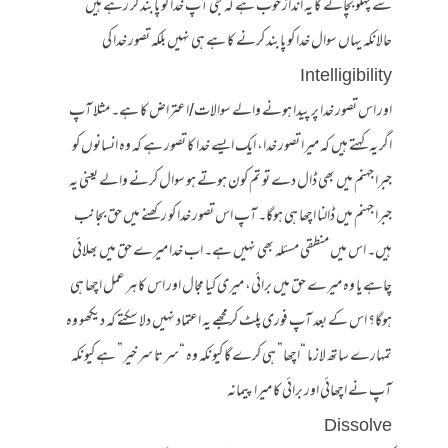
سے پہلو بچانے کا یہ انداز خوب ہے کہ جی آپ خدا کو پابند کر رہے ہیں
حالانکہ یہاں سوال خدا کو پابند کرنے کا ہے ہی نہیں بلکہ تصور خدا کی
Intelligibility
اور اس تصور خدا پر پیدا ہونے والے سوالات/اعتراض کا ہے۔ مثلا آپ
اگر یہ کہتے ہیں کہ میرا تصور خدا، ایک ایسے خدا کا تصور ہے کہ وہ انسانوں کو
جبرا جہنم میں بھی ڈال دے تو تم کون ہوتے ہو سوال کرنے والے یعنی یہ
جبرا جہنم میں ڈالنا اچھا ہی ہوگا۔ آپ اس تصور خدا کو رکھنے میں حق بجانب
ہیں۔ اس میں منطقی مسئلہ بھی نہیں ہے۔ اب خدا میرے حق میں بھلائی
چاہے یا وہ میرے حق میں برائی، میری کیا مجال اور اس کا ہر عمل اچھا ہی
ہوگا؟ اس کے بعد آپ فوری پلٹ کر مجھے یہ اعتماد نہیں دلا سکتے کہ دیکھو وہ
تمہارے ساتھ لازما “اچھا” ہی کرے گا کیونکہ وہ “سر تا سر خیر” ہے کیونکہ
آپ نے اچھائی اور برائی کا میرا پیمانہ
Dissolve