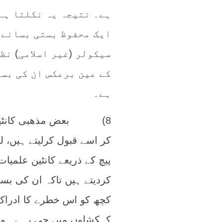
ہے۔ نتیجہ یہ نکلتا ہے
ایک محفوظ بستی بسانے 
سیکولر (غیر اسلامی) نظ
کے عین برعکس ان کی بس
ہے۔
8) بعض مذھبی کانٹینز ا
کر اسے قبول کرلیتے ہیں، ل
پیچ کے ذریعے کانٹین علم
کردیتے ہیں تاکہ ان کی بست
کچھ کو اس خطرے کا ادراک
کہکشاوں میں جی رہے ہوتے