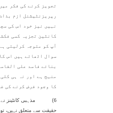
تجویز کرنے کی فکر میں 
رپریزنٹیشنل ازم بذات 
نہیں نیز خود اس کی سچا
کانٹین تجزیہ کسی فکشن 
آپ کو متوجہ کرلیتی ہے
سوال اٹھاتے ہیں اس کا
بنائے فاسد علی الفاسد
منہج ہے اور نہ ہی کلی 
کا وجود فرض کرنے کی ض
6) مذہبی کانٹینز نے ج
حقیقت سے متعلق نہیں، تو