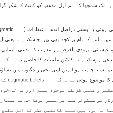
 یہ تک سمجھا کہ ہم اہل مذھب کو کانٹ کا شکر گزا
7) لیکن ان کی بسائی ہوئی یہ بستی دراصل اندھے اعتق
جس میں ماننے کے نام پر کچھ بھی بھرا جاسکتا ہے، یعنی ا
 عیسائی، یہودی الغرض ہر مذہب کا مدعی “ایمانی
مدعی ہوسکتا ہے۔ کانٹین علمیات کا حاصل یہ ہے کہ ی
تم بسانا چاہتے ہو انہیں اپنی نجی زندگیوں میں بساؤ،
اجتماعی زندگی علم و عقل کا موضوع ہوت
قلی و علمی طریقہ موجود نہیں اور یہ تم خود 
رڈر تو سیکولر علم پر مبنی ہوگا جس کا تمہار
نا نہ ہو، یہی کہنا کانٹین فکر کا اصل مطمع 