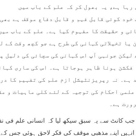
رہا ہے، یہ بھول کر کہ علم کے باب میں
خود کوئی قابل فہم و قابل دفاع موقف ہے بھی 
ئی و حقیقت کا مفہوم کیا ہے۔ علم کے باب میں
یا تخیلاتی کہانی کی طرح ہے جو کچھ وقت کے ل
 لیکن جونہی آپ اس کہانی کی سچائی کی دلیل پ
 فکشن ہونا ظاہر ہوجاتا ہے۔ اس کی ساری کہان
 ہے۔ نہ رپریزنٹیشل ازم علم کی تفہیم کا در
علمی احکام کی توجیہ کے لئے کلی ماہیات و مق
رورت ہے۔
ب کانٹ سے یہ سبق سیکھ لیا کہ انسانی علم فی ن
 انہیں اپنے مذھبی موقف کی فکر لاحق ہوئی جس کے ب