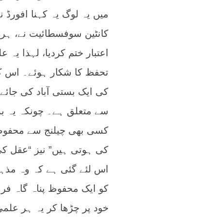
میں یہ لوگ یہ کہنا افورڈ
کانٹین سوفسطائیت نے، ہر
اعتبار ختم کردیا، لہذا یہ 
تحفظ کا شکار ہوئے۔ اس کا 
کی ایک بستی آباد کی جائ
سے متعلق ہے۔ چونکہ یہ بس
کسی بھی چیلنج سے محفوظ 
کی ہوتی ہیں” نیز “عقل کی
اس لئے گئی ہے کہ وہ مذہبی
کو ایک محفوظ پناہ گاہ فرا
خود پر چڑھا کر یہ ہر عل