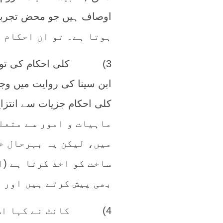
ہوتا ہے۔ تو ان احکام 
3) کلی احکام کی توجیہ ک
ابن سینا کی روایت میں وج
ماہیات و امور سے متعل
میں، لیکن یہ بہرحال خ
ساخت کو اخذ کرتا ہے (ا
بھی پیش کرتے ہیں اور ا
4) کانٹ نے کہا اس ت