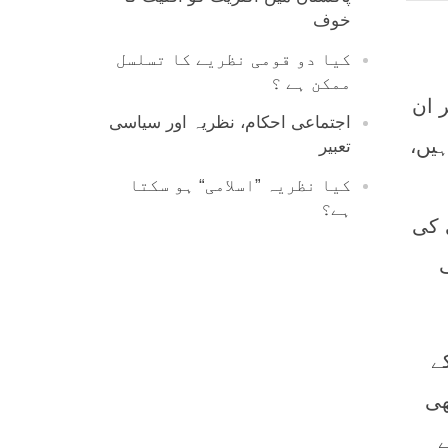
خوف
کیا دو قومی نظریے کا تسلسل
ممکن ہے ؟
 ان
اجتماعی احکام، نظریہ اور سیاسی
 ہیں،
تعبیر
کیا نظریہ ”اسلامی“ ہو سکتا
ہے؟
 کی
ف
ے
universal pred) کو بھی
ے