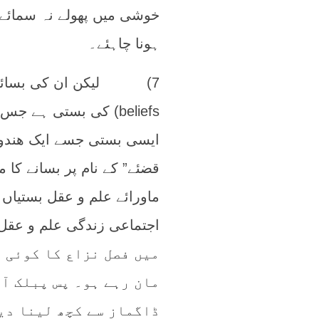
خوشی میں پھولے نہ سمائے
ہونا چاہئے۔
beliefs) کی بستی ہے 
ایسی بستی جسے ایک ھندو،
قضئے” کے نام پر بسانے کا 
ماورائے علم و عقل بستیاں 
میں فصل نزاع کا کوئی ع
مان رہے ہو۔ پس پبلک آ
ڈاگماز سے کچھ لینا دی