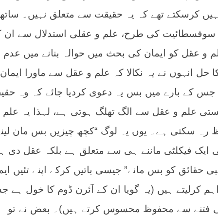
 نہیں کرسکتے تھے کہ یہ حقیقت سے متعلق نہیں۔ سات
 سوفسطائیت کی طرح، علم و عقلی استدلال سے ان ک
علم و عقل کو ایمان کی بحث میں حوالہ بنانے میں عدم
حل انہوں نے یہ نکالا کہ علم و عقل سے ماورا ایمان 
ے جس کے بارے میں بس یہ دعوی کردیا جائے کہ وہ حقی
تی علم و عقل سے الگ تھلگ ہوتی ہے، لہذا یہ علم 
رہ سکتی ہے۔ یوں یہ لوگ “کچھ چیزیں بس مان لین
 ایک فیکلٹی ماننے ہی سے متعلق ہے بلکہ عقل دی ہ
 حقائق کو بس مانے” جیسی باتیں کرکے اپنے تئیں ایم
ہم کرلیتے ہیں (یہ گویا ان کے آئرن ڈوم کا خول ہے ج
می فتنے سے محفوظ محسوس کرتے ہیں)۔ بعض نے تو