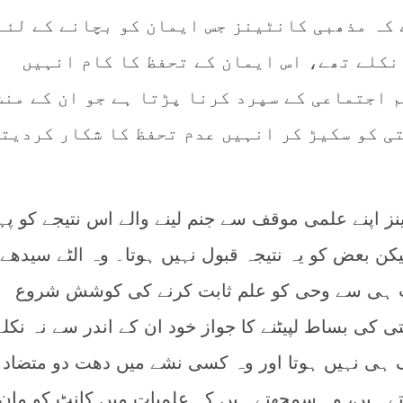
 کہ مذھبی کانٹینز جس ایمان کو بچانے کے لئے
نکلے تھے، اس ایمان کے تحفظ کا کام انہیں
م اجتماعی کے سپرد کرنا پڑتا ہے جو ان کے منش
تی کو سکیڑ کر انہیں عدم تحفظ کا شکار کردیت
پنے علمی موقف سے جنم لینے والے اس نتیجے کو پہ
یکن بعض کو یہ نتیجہ قبول نہیں ہوتا۔ وہ الٹے سیدھے 
یات ہی سے وحی کو علم ثابت کرنے کی کوشش شروع
ی کی بساط لپیٹنے کا جواز خود ان کے اندر سے نہ نکل
 ہی نہیں ہوتا اور وہ کسی نشے میں دھت دو متضاد
 ہیں، وہ سمجھتے ہیں کہ علمیات میں کانٹ کو مان 