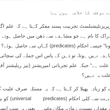
 موقف کا خلاصہ یوں ہے:
زنٹیشنلسٹ تجربیت پسند مفکر کہتا ہے کہ علم اگر
impressions) کے ادراک کا نام ہے جو مشاہدے سے ذھن میں حاصل ہوتے
تو سوال یہ ہے کہ “علت ہونا” جیسے احکام (predicates) کہاں سے حاصل ہوئے؟
ہدہ نہیں ہوتا، تو ذہن کے پاس اس جملے کی سچائی
 علت ہے” جبکہ علم تجرباتی امپریشنز (نیز ریلیشنز آ
علت یہ نہیں؟
یادہ پھیلا کر کہتا ہے کہ یہ مسئلہ صرف علیت ک
ساتھ خاص نہیں بلکہ دیگر بہت سے کلی احکام (icates
 مقدار، نسبت، زمان، مکان وغیرہ۔ یعنی یہ سب ایس