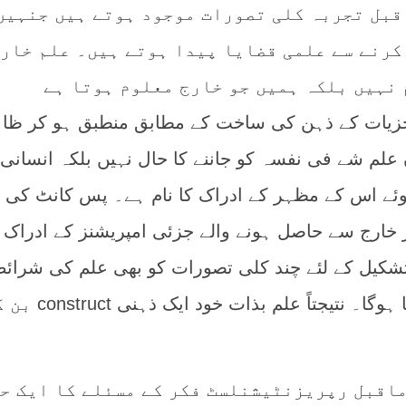
اقبل تجربہ کلی تصورات موجود ہوتے ہیں جنہیں
 کرنے سے علمی قضایا پیدا ہوتے ہیں۔ علم خار
 نہیں بلکہ ہمیں جو خارج معلوم ہوتا ہے
ہ خارجی جزیات کے ذہن کی ساخت کے مطابق منطبق ہو کر ظا
علم شے فی نفسہ کو جاننے کا حال نہیں بلکہ انسانی
ے اس کے مظہر کے ادراک کا نام ہے۔ پس کانٹ کی 
ر خارج سے حاصل ہونے والے جزئی امپریشنز کے ادراک ک
تشکیل کے لئے چند کلی تصورات کو بھی علم کی شرائ
طور پر ذہن میں فرض کرنا ہوگا۔ نتیجتاً علم بذات خود 
بل رپریزنٹیشنلسٹ فکر کے مسئلے کا ایک ح