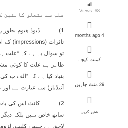
Views:
68
علم سے متعلق کانٹین کے
1) ڈیوڈ ھیوم بطور رپری
4 months ago
تاثرات (
کمنت کیجے
ظاہر ہے علت کا کوئی مشا
بنیاد کیا ہے کہ “الف ب کی
29 منٹ چاہیں
آئیڈیاز) سے عبارت ہے اور 
2) کانٹ اس کی بات کو ز
شئیر کریں
لاحق ہے جیسے کلیت، لزوم،