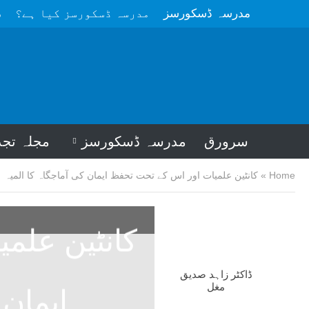
مدرسہ ڈسکورسز
مدرسہ ڈسکورسز کیا ہے؟
م
سرورق
مدرسہ ڈسکورسز
مجلہ تجد
Home
»
کانٹین علمیات اور اس کے تحت تحفظ ایمان کی آماجگاہ کا المیہ
کانٹین علم
ڈاکٹر زاہد صدیق
مغل
ایمان 