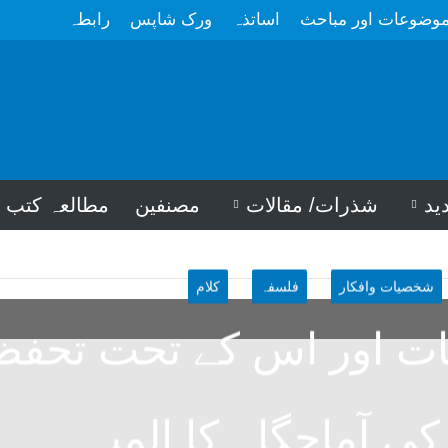
وضوعات اور مباحث
اساتذہ
ورک شاپس
رابطہ
ید
شذرات/ مقالات
مصنفین
مطالعہ کتب
شخصیات وافکار
فلسفہ
کلام
یات اور اس کے تحت تحفظ
کی آماجگاہ کا المیہ