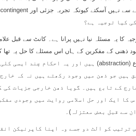
اوصاف ہیں جو محض تجربے سے نہیں آسکتے کیونکہ تجربہ جزئی اور contingent
کی کیا توجیہ ہے؟
ا یہ مسئلہ نیا نہیں پرانا ہے۔ کانٹ سے قبل علام
ود ذھنی کے مفکرین کے ہاں اس مسئلے کا حل یہ تھا ک
کلی احکام جزیات سے انتزاع (abstraction) ہیں اور یہ احکام چند ایسی کلی
ق ہیں جو ذھن میں وجود رکھتے ہیں نہ کہ خارج
ارج کے تابع ہیں۔ گویا ذھن خارجی جزیات کی ک
س کا ایک اور حل اسلامی روایت میں وجودی مفکر
ن سے قبل بعض معتزلہ)۔
رتیب کو الٹ دو جسے وہ اپنا کاپرنیکن انقل