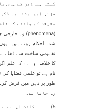
کہتا ہے: ذھن کے پاس م
جزئی امپریشنز پر لاگو
حقیقت کو جاننے کا نام
(phenomena) و
شدہ احکام ہوتے ہیں۔ یوں 
تفہیمی ساخت سے ڈھلے ہوئ
کا خلاصہ یہ ہے کہ علم اگ
نام ہے تو علمی قضایا کی 
رہ جاتا ہے۔
5) کانٹ اپنے سے ماق