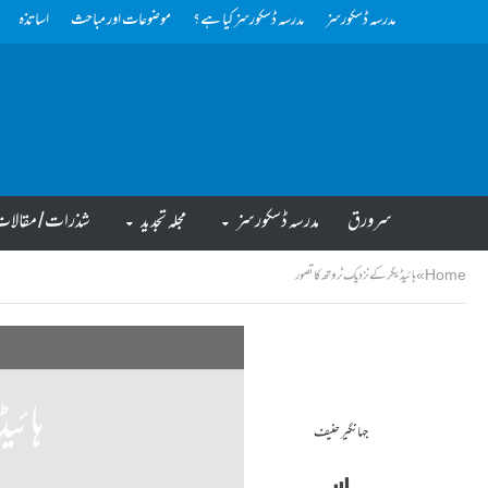
مدرسہ ڈسکورسز
مدرسہ ڈسکورسز کیا ہے؟
موضوعات اور مباحث
اساتذہ
سرورق
مدرسہ ڈسکورسز
مجلہ تجدید
شذرات/ مقالا
Home
»
ہائیڈیگر کے نزدیک ٹروتھ کا تصور
ہائی
جہانگیر حنیف