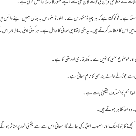
 حالات کے مطابق ذہن کی قوتِ کان کنی سے اپنے ظہور کا رستہ حاصل کرتی ہے۔
جاسکتا ہے۔ فوکو کہتا ہے کہ ہر چیز ڈسکورس ہے۔ بطور ڈسکورس یہ جہاں ہمیں اپنے داخل م
 اس کا مطالعہ کرتے ہیں۔ یہ متن لامتناہی معانی کا حامل ہے۔ ہر کوئی اپنی بساط بھر اس
 اور موضوعِ علمی کا نہیں ہے۔ بلکہ قاری اور متن کا ہے۔
ی سے جوڑنے والے بندھن کا نام معانی ہے۔
لہذا فہم کا اختلاف یقینی بات ہے۔
ں۔ وہ معاً ظاہر ہوتے ہیں۔
کو سمجھنے کا جو ڈھنگ اور اسلوب اختیار کیا جائے گا، معانی اِس سے سے یقینی طور پر متاثر ہونگ