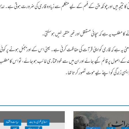
نی کا نتیجہ ہیں اور چونکہ متن کے فہم کے لیے متکلم سے زیادہ قاری کی ضرورت ہوتی ہے۔ لہذا
 کا مطلب یہ ہے کہ سچائی مستقل اور غیر متغیر نہیں ہوسکتی۔
ی یہ ہے کہ قاری کو اپنی قرآت کی حفاظت کرنی ہے۔ یعنی اس کے اوریجنل ہونے پر کوئی
افقت کے اصول پر قائم کیے جائے اور ان میں سے خودمختاری غائب ہو جائے، تو اس کا مطل
ر ایسی زندگی کو اپنے لیے موت تصور کرتا تھا۔
اسلامی فکری روایت
سیاست واقتصاد