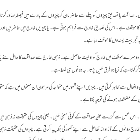
یں۔ صداقت یا تصدیق چیزوں کو پہلے سے حاضر مان کر چیزوں کے بارے میں فیصلہ صادر کرن
 کا موقف ہے۔ اس کی تصدیق خارج سے فراہم ہوتی ہے۔ یا چیزیں خارج میں حاضر ہیں اور
 تجربیت پسندوں کا موقف رہا ہے۔
ر دوسرے موقف میں خارج کو اولیت حاصل ہے۔ ذہن خارج سے صداقت کا حامل بنے یا
 کہتا ہے کہ زیادہ فرق نہیں پڑتا۔ یہ دونوں ہی غلط ہے۔
واجد (Dasein) کے اعمال و افعال سے ظاہر کرتی ہیں۔ چیزیں اپنے ظہور میں متواجد کی مرہون ان معنوں میں ہے کہ مت
ن کے منکشف ہونے کی توجیہ بنتا ہے۔
ے۔ اس عمل سے گزرے بغیر صداقت کے کوئی معنی نہیں۔ یعنی چیزوں کی حقیقت نہ ذہن می
ور خارج دونوں کے آزادانہ تفاعل سے اپنے ظہور کی جگہ پیدا کرتی ہے۔ چیزوں کی حقیقت ذہن