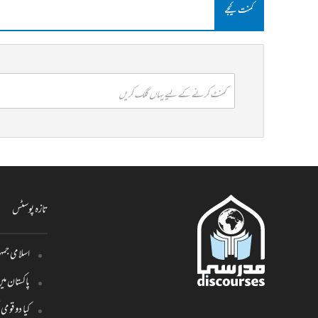
کمنت کیجے
کمنٹ کرنے کے لیے یہاں کلک کریں
تازہ پوسٹس
اسلامی جمہو
پاکستان م
کیا دو قو