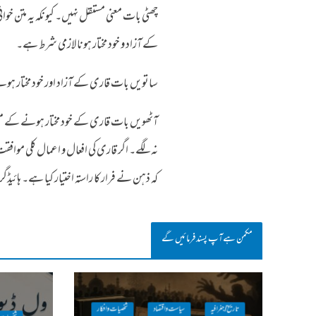
چھٹی بات معنی مستقل نہیں۔ کیونکہ یہ متن خوا
کے آزاد و خود مختار ہونا لازمی شرط ہے۔
ساتویں بات قاری کے آزاد اور خود مختار ہونے
آٹھویں بات قاری کے خود مختار ہونے کے معن
نہ لگے۔ اگر قاری کی افعال و اعمال کلی مو
کہ ذہن نے فرار کا راستہ اختیار کیا ہے۔ ہائیڈگ
مکمن ہےآپ پسند فرمائیں گے
تاریخ / جغرافیہ
سیاست واقتصاد
شخصیات وافکار