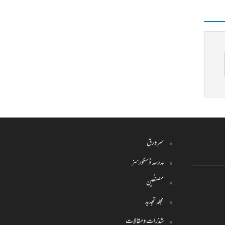
سرورق
مدرسہ ڈسکورسز
مصنفین
مجلہ تجدید
شذرات ومقالات