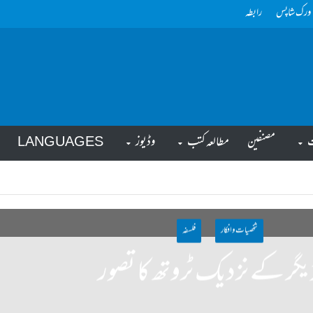
ورک شاپس
رابطہ
ت
مصنفین
مطالعہ کتب
وڈیوز
LANGUAGES
شخصیات وافکار
فلسفہ
ڈیگر کے نزدیک ٹروتھ کا تصور