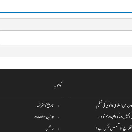
کیٹگریز
ریہ میں اسلامی قانون کی تعلیم
تاریخ / جغرافیہ
یں اکثریت کو اقلیت کا خوف
تہذیبی مطالعات
می نظریے کا تسلسل ممکن ہے ؟
سائنس