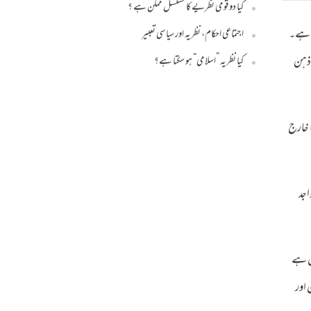
کیا دو قومی نظریے کا تسلسل ممکن ہے ؟
ا ہے۔
اجتماعی احکام، نظریہ اور سیاسی تعبیر
 ذہن
کیا نظریہ ”اسلامی“ ہو سکتا ہے؟
 خارج
واجد
ں ہے
 اور