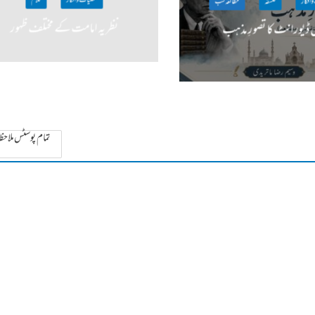
شخصیات وافکار
کلام
افکار
فلسفہ
مطالعہ کتب
نظریہ امامت کے مختلف ظہور
ڈیورانٹ کا تصورِ مذہب
تمام پوسٹس ملاحظہ