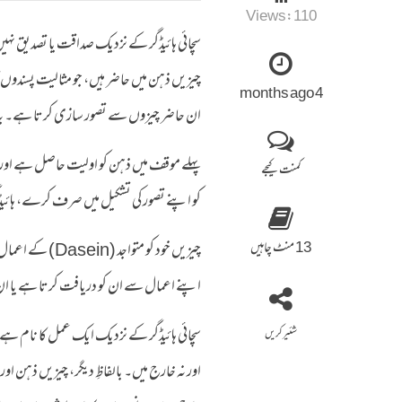
Views:
110
سچائی ہائیڈگر کے نزدیک صداقت یا تصدیق نہ
چیزیں ذہن میں حاضر ہیں، جو مثالیت پسندوں
4 months ago
ان حاضر چیزوں سے تصور سازی کرتا ہے۔ یہ
پہلے موقف میں ذہن کو اولیت حاصل ہے او
کمنت کیجے
کو اپنے تصور کی تشکیل میں صرف کرے، ہائیڈگر
13 منٹ چاہیں
چیزیں خود کو مت
اپنے اعمال سے ان کو دریافت کرتا ہے یا ا
سچائی ہائیڈگر کے نزدیک ایک عمل کا نام ہ
شئیر کریں
اور نہ خارج میں۔ بالفاظِ دیگر، چیزیں ذہن ا