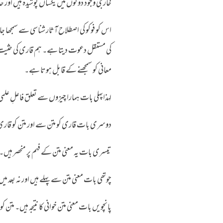
خارجی وجود دونوں میں یکساں پوشیدہ ہیں اور
اس کو فوکو کی اصطلاح آثار شناسی سے سمجھا 
کی مستقل دعوت دیتا ہے۔ ہم قاری کی حثیت میں
معانی کو سمجھنے کے قابل ہوتا ہے۔
لہذاپہلی بات ہمارا چیزوں سے تعلق فاعلِ علمی
دوسری بات قاری کو متن سے اور متن کو قار
تیسری بات یہ معنی متن کے فہم پر منحصر ہیں۔ 
چوتھی بات معنی متن سے پہلے ہیں اور نہ بعد می
پانچویں بات معنی متن خوانی کا نتیجہ ہیں۔ متن 