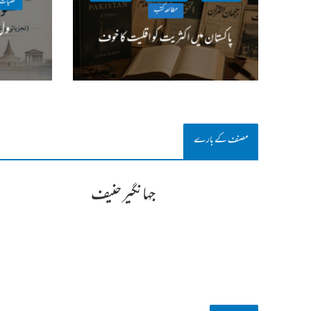
شخصیات و
مطالعہ کتب
ول 
پاکستان میں اکثریت کو اقلیت کا خوف
مصنف کے بارے
جہانگیر حنیف