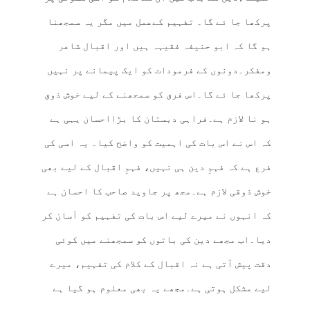
پرکھا جا ئے گا۔ تفہیم کےعمل میں مگر یہ سمجھنا
ہو گا کہ ابو حنیفہ فقیہہ ہیں اور اقبال شاعر
ومفکر۔دونوں کے فرمودات کو ایک پیمانے پر نہیں
پرکھا جا ئے گا۔اس فرق کو سمجھنے کے لیے خوش ذوق
ہو نا لازم ہے۔فراہی دبستان کا بڑااحسان یہی ہے
کہ اس نے اس بات کی اہمیت کو واضح کیا۔ یہ اسی کی
فرع ہے کہ فہمِ دین ہی نہیں، فہمِ اقبال کے لیے بھی
خوش ذوقی لازم ہے۔مجھ پر جاوید صاحب کا احسان ہے
کہ انہوں نے میرے لیے اس بات کی تفہیم کو آسان کر
دیا۔اب مجھے دین کی باتوں کو سمجھنے میں کوئی
دقت پیش آتی ہے نہ اقبال کے کلام کی تفہیم، میرے
لیے مشکل ہوتی ہے۔مجھے یہ بھی معلوم ہو گیا ہے