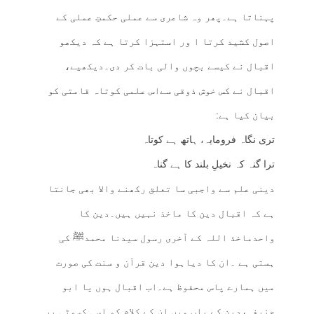
پہناتا ہے۔پھر وہ شاعری سے عملی حکمتِ عملی کے
اصول کشید کرتا ا ور استہزا کرتا ہے کہ دیکھو
اقبال نے کیسے بچوں والی بات کر دی۔دیکھیے،
اقبال نے کس خوش ذوقی سےاس علمی کوتاہ قامتی کو
بیان کیا ہے:
تری نگاہ فرومایہ، ہاتھ ہے کوتاہ
ترا گنہ کہ نخیلِ بلند کا ہے گناہ
دینی علم سے واجبی سا تعلق رکھنے والا بھی جانتا
ہے کہ اقبال دین کا ماخذ نہیں ہیں۔دین کا
واحدماخذ اللہ کے آخری رسول سیدنا محمدﷺ کی
ہستی ہے ۔ان کا دیاہوا دین قرآن و سنت کی صورت
میں ہمارے پاس محفوظ ہے۔اب اقبال ہوں یا ابو
حنیفہ،دین کے باب میں ان کے کلام کو اسی کسوٹی پر