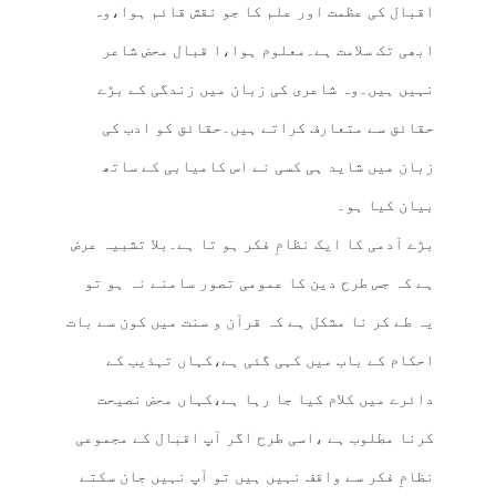
اقبال کی عظمت اور علم کا جو نقش قائم ہوا،وہ
ابھی تک سلامت ہے۔معلوم ہوا،ا قبال محض شاعر
نہیں ہیں۔وہ شاعری کی زبان میں زندگی کے بڑے
حقائق سے متعارف کراتے ہیں۔حقائق کو ادب کی
زبان میں شاید ہی کسی نے اس کامیابی کے ساتھ
بیان کیا ہو۔
بڑے آدمی کا ایک نظامِ فکر ہو تا ہے۔بلا تشبیہ عرض
ہے کہ جس طرح دین کا عمومی تصور سامنے نہ ہو تو
یہ طے کر نا مشکل ہے کہ قرآن و سنت میں کون سے بات
احکام کے باب میں کہی گئی ہے،کہاں تہذیب کے
دائرے میں کلام کیا جا رہا ہے،کہاں محض نصیحت
کرنا مطلوب ہے ،اسی طرح اگر آپ اقبال کے مجموعی
نظامِ فکر سے واقف نہیں ہیں تو آپ نہیں جان سکتے