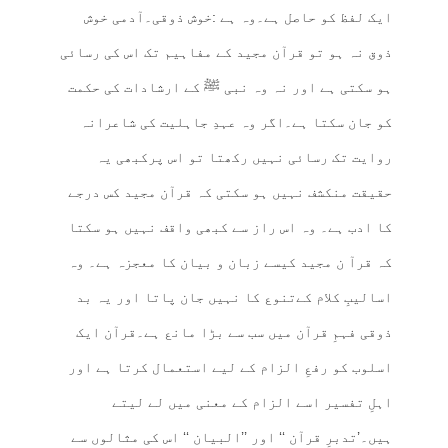
ایک لفظ کو حاصل ہے۔وہ ہے :خوش ذوقی۔آدمی خوش
ذوق نہ ہو تو قرآن مجید کے مفاہیم تک اس کی رسائی
ہو سکتی ہے اور نہ وہ نبی ﷺ کے ارشادات کی حکمت
کو جان سکتا ہے۔اگر وہ عہدِ جاہلیت کی شاعرانہ
روایت تک رسائی نہیں رکھتا تو اس پرکبھی یہ
حقیقت منکشف نہیں ہو سکتی کہ قرآن مجید کس درجے
کا ادب ہے۔ وہ اس راز سے کبھی واقف نہیں ہو سکتا
کہ قرآ ن مجید کیسے زبان و بیان کا معجزہ ہے۔ وہ
اسالیبِ کلام کےتنوع کا نہیں جان پاتا اور یہ بد
ذوقی فہمِ قرآن میں سب سے بڑا مانع ہے۔قرآن ایک
اسلوب کو رفعِ الزام کے لیے استعمال کرتا ہے اور
اہلِ تفسیر اسے الزام کے معنی میں لے لیتے
ہیں۔’تدبرِ قرآن ‘‘ اور ’’البیان ‘‘ اس کی مثالوں سے