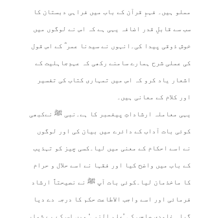
مملو ہیں۔ فہمِ قرآن کے باب میں فراہی دبستان کا
سب سے قابلِ قدر اضافہ یہی ہے کہ اس نے لوگوں میں
خوش ذوقی پیدا کی۔انہوں نے سیدنا عمر ؓ کے اس قول
کی عملی شرح ہمارے سامنے رکھی کہ عہدِجاہلیت کے
اشعار یاد کرو کہ اس میں تمہاری کتاب کی تفسیر
اور کلام کے معانی ہیں۔
یہی معاملہ ارشاداتِ پیغمبر کا ہے۔نبی ﷺ نےکبھی
کوئی بات آداب کے دائرے میں بیان کی اور لوگوں
نے اسے احکام کے معنی میں لیا۔کسی چیز کو تہذیب
کے باب میں واضح کیا اور فقہا نے اسے حلال و حرام
کا ماخذمان لیا۔کوئی بات آپ ﷺ نے نصیحتاً ارشاد
فرمائی اور اسے واجب الاطاعت حکم کا درجہ دے دیا
گیا۔ غامدی صاحب کی ’علم النبی‘ میں اس کے بے شمار