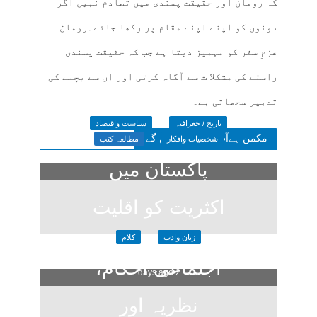
کہ رومان اور حقیقت پسندی میں تصادم نہیں اگر
دونوں کو اپنے اپنے مقام پر رکھا جائے۔رومان
عزمِ سفر کو مہمیز دیتا ہے جب کہ حقیقت پسندی
راستے کی مشکلا ت سے آگاہ کرتی اور ان سے بچنے کی
تدبیر سجھاتی ہے۔
تاریخ / جغرافیہ
سیاست واقتصاد
مکمن ہےآپ پسند فرمائیں گے
شخصیات وافکار
مطالعہ کتب
پاکستان میں
اکثریت کو اقلیت
زبان وادب
کلام
کا خوف
اجتماعی احکام،
2 days ago
نظریہ اور