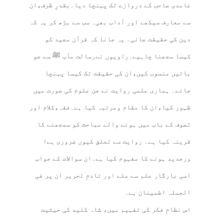
غامدی صاحب کے دروازے تک پہنچا دیا۔بقدرِ ظرف،ان
سے معارف سیکھے اور آداب بھی۔ سب سے بڑھ کر یہ کہ
دین کی حقیقت جانی۔ یہ جانا کہ قرآن مجید کو
کیسا سجھنا چاہیے۔راویوں نےرسالت مآب ﷺ سے جو
باتیں منسوب کیں،ان کی حقیقت تک کیسا پہنچا
جائے۔ ہماری علمی روایت نے جن علوم کی صورت میں
ظہور کیا،ان کا مقام ومرتبہ کیا ہے۔فقہ،کلام اور
تصوف کے باب میں ہونے والے مباحث کو سمجھنے کا
قرینہ کیا ہے۔ روایت سے تعلق کیوں ضروری ہےا
ورجدید ہونے کا مفہوم کیا ہے۔ان سوالات کے جواب
اسی بارگاہِ علم سے ملے اور تادمِ تحریر ان پر فی
الجملہ اطمینان ہے۔
اس نظامِ فکر کی تفہیم میں، شاہ کلید کی حیثیت