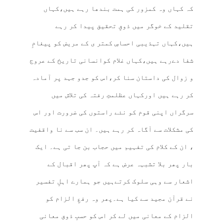
کہ کہاں وہ کمزور کی ہمت بندھا رہے ہیں،کہاں
تقلید کے خوگر میں ذوقِ تحقیق پیدا کر رہے
ہیں،کہاں تہذیبی احساسِ کمتر ی کے مریض کو پیغامِ
شفا دےرہے ہیں،کہاں غلام کوانسانی تاریخ کے عروج
و زوال کی داستان سنا کر،اس کو جدو جہد پر آمادہ
کر رہے ہیں اورکہاں عظلمتِ رفتہ کی تلاش میں
سرگراں اپنی قوم کو نئے راستوں کی ضرورت اور اس
کی مشکلات سے آگاہ کر رہے ہیں۔ ان سب سے نا واقفیت
، ان کے کلام کی تفہیم میں حجاب بن جا تی ہے۔ ایک
بار پھر بلا تشبہہ عرض ہے کہ آپ پھر اقبال کے
اشعار سے وہی سلوک کرتےہیں جو ہمارے اہلِ تفسیر
نے قرآن مجید سے کیا ہے۔پھر وہ رفعِ الزام کو
الزام کے معانی میں لے کر اس کو حسبِ ذوق معانی