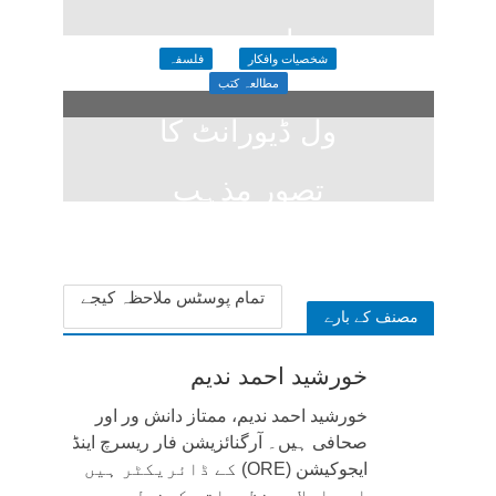
سیاسی تعبیر
شخصیات وافکار
فلسفہ
1 week ago
مطالعہ کتب
ول ڈیورانٹ کا
تصورِ مذہب
1 week ago
تمام پوسٹس ملاحظہ کیجے
مصنف کے بارے
خورشید احمد ندیم
خورشید احمد ندیم، ممتاز دانش ور اور
صحافی ہیں۔ آرگنائزیشن فار ریسرچ اینڈ
ایجوکیشن (ORE) کے ڈائریکٹر ہیں
اور اسلامی نظریاتی کونسل