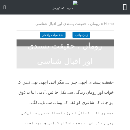
Home
»
رومان ، حقیقت پسندی اور اقبال شناسی
زبان وادب
شخصیات وافکار
رومان ، حقیقت پسندی
اور اقبال شناسی
3 months ago
کمنت کیجے
28 منٹ چاہیں
حقیقت پسند ی اچھی چیز ہے مگر اتنی اچھی بھی نہیں کہ
خواب اور رومان زندگی سے نکل جا ئیں۔آدمی اتنا بد ذوق
ہو جائے کہ شاعری کو فقہ کے پیمانے سے ناپنے لگے۔
مجھ پر اللہ تعالیٰ کے بڑے احسانات میں سے ایک یہ
بھی ہے کہ اس نے مجھے استادِ گرامی جاوید احمد