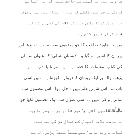
جا رہا ہے۔ یہ کہنے کی حاجت نہیں کہ یہ انسانی
کاوش ہے جس میں غلطی کا پورا امکان ہے۔یہاں صرف
یہ بیان کرنا مقصودہے کہ کلام کی تفہیم کے لیے
خوش ذوقی کیوں لازم ہے۔
میں نے جاوید صاحب کا جو مضمون سب سے پہلے پڑھا اور
پھر ان کا اسیر ہو گیا،وہ ’دبستانِ شبلی‘ کے عنوان سے ان
کی کتاب ’مقامات‘ کا حصہ ہے۔ یہ سر تا پا ادب ہے۔یہ
پڑھنے والے پر ایک رومان کا دروازہ کھولتا ہے۔میں اسی
باب سے اس شہر ِ علم میں داخل ہوا۔ اس مضمون سے
متاثر ہو کر، میں نے اسی عنوان سے ایک مضمون لکھا جو
غالباً1989میں ’اشراق‘ میں شائع ہوا۔ پھر جاوید
صاحب سے علامہ اقبال کے کمالِ فن کی نمائندہ
کتاب’جاوید نامہ‘ بھی سبقاً سبقاً پڑھی۔اس سے