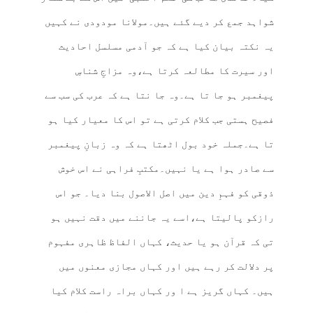
شواہد جمع کر دیے گئے ہیں۔مولانا مودودی نے کہیں
یہ نکتہ بیان کیا ہے کہ جو آدمی مسلسل احادیث
اور سیرت کا مطالعہ کرتا ہے،وہ مزاجِ شناسِ
پیغمبر ہو جا تا ہے۔وہ جا نتا ہے کہ عرب کی سب سے
فصیح ہستی جب کلام کرتی ہے تو اس کا معیار کیا ہو
تا ہے۔جملہ خود بول اٹھتا ہے کہ وہ زبانِ پیغمبر
سے صادر ہوا ہے یا نہیں۔مکتبِ فراہی نے اس خوش
ذوقی کو فہمِ دین میں اصل الاصول بنا دیا۔ جو اس
رازکو پالیتا ہے،اسے یہ جاننے میں دقت نہیں ہو
تی کہ قرآن ہو یا حدیث، کہاں الفاظ ظاہری مفہوم
پر دلالت کر رہے ہیں اور کہاں مجازی معنوں میں
ہیں۔ کہاں گریز ہے ا ور کہاں براہ راست کلام کیا