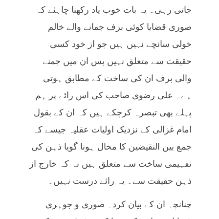
جاتی رہی۔ یہ بات خوب یاد رکھنا چاہئے کہ
صوری قضایا کوئی برف جمانے والے خالم
خولی سانچے نہیں ہیں جو از خود کسی
حقیقت سے متعلق نہیں بس ان میں جمنے
والی برف ان کی ساخت کے مطابق ہوتی
ہے۔ علی رضوی صاحب کی اس رائے پر ہم
پہلے بھی تبصرہ کرچکے ہیں کہ ان کے بقول
امام غزالی کے نزدیک اولیات عقلیہ جیسے کہ
جمع بین النقیضین کا محال ہونا گویا ذہن کی
تفہیمی ساخت سے متعلق ہیں نہ کہ خارج از
ذہن حقیقت سے۔ یہ رائے درست نہیں۔
چنانچہ ان کے بیان کردہ صوری و جوہری