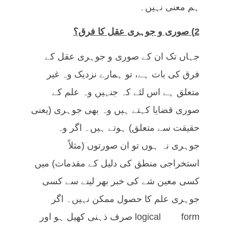
ہم معنی نہیں۔
2) صوری و جوہری عقل کا فرق؟
جہاں تک ان کے صوری و جوہری عقل کے
فرق کی بات ہے، تو ہمارے نزدیک وہ غیر
متعلق ہے اس لئے کہ جنہیں وہ علم کے
صوری قضایا کہتے ہیں وہ بھی جوہری (یعنی
حقیقت سے متعلق) ہوتے ہیں۔ اگر وہ
جوہری نہ ہوں تو ان صورتوں (مثلاً
استخراجی منطق کی دلیل کے مقدمات) میں
کسی معین شے کی خبر بھر لینے سے کسی
جوہری علم کا حصول ممکن نہیں۔ اگر
logical form صرف ذہنی کھیل ہو اور