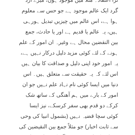
گرد ایک عالم موجود ہے جو حس سے معلوم
ہوا ہے، اس عالم میں چیزیں تبدیل ہورہی
ہیں، یہ عالم یا قدیم ہے اور یا حادث، جمع
بین النقضین محال ہے وغیرہ ان امور کے علم
ہونے کے لئے کوئی مزید دلیل درکار نہیں ہے،
یہ امور خود اپنی دلیل و صداقت کا بیان ہیں
اس لئے کہ یہ حقیقت سے متعلق ہیں۔ اس
دنیا میں ایسا کوئی نام نہاد علم نہیں جو ان
امور کے بارے میں ہم آھنگی کے ساتھ شک
کرکے دو قدم بھی سفر کرسکے، نیز ایسا
کوئی سچا قضیہ نہیں (بشمول انبیا کی وحی
سے ثابت اخبار) جو مثلاً جمع بین النقیضین کی