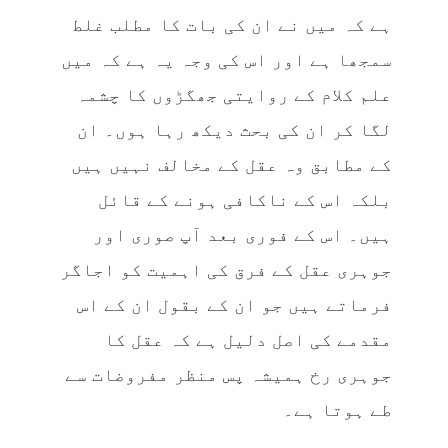
ہے کہ میں نے ان کی بات کا مطلب غلط
سمجھا ہے اور اس کی وجہ یہ ہے کہ میں
علم کلام کے روایتی جھگڑوں کا چشمہ
لگا کر ان کی بحث دیکھ رہا ہوں۔ ان
کے مطابق وہ عقل کے مخالف نہیں ہیں
بلکہ اس کے ناکافی ہونے کے قائل
ہیں۔ اس کے فوری بعد آپ صوری اور
جوہری عقل کے فرق کی اہمیت کو اجاگر
فرماتے ہیں جو ان کے بقول ان کے اس
مقدمے کی اصل دلیل ہے کہ عقل کا
جوہری رخ ہمیشہ پس منظر مفروضات سے
طے ہوتا ہے۔