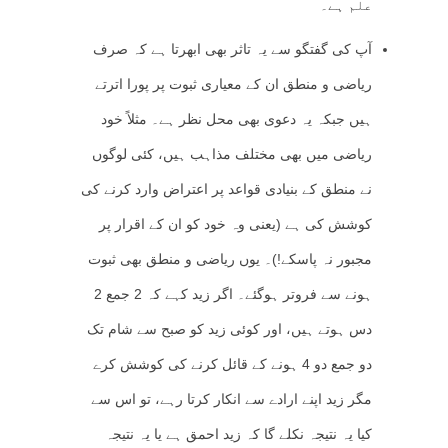
علم ہے۔
آپ کی گفتگو سے یہ تاثر بھی ابھرتا ہے کہ صرف
ریاضی و منطق ان کے معیاری ثبوت پر پورا اترتے
ہیں جبکہ یہ دعوی بھی محل نظر ہے۔ مثلاً خود
ریاضی میں بھی مختلف مذاہب ہیں، کئی لوگوں
نے منطق کے بنیادی قواعد پر اعتراض وارد کرنے کی
کوشش کی ہے (یعنی وہ خود کو ان کے اقرار پر
مجبور نہ پاسکے!)۔ یوں ریاضی و منطق بھی ثبوت
ہونے سے فروتر ہوگئے۔ اگر زید کہے کہ 2 جمع 2
دس ہوتے ہیں، اور کوئی زید کو صبح سے شام تک
دو جمع دو 4 ہونے کے قائل کرنے کی کوشش کرے
مگر زید اپنے ارادے سے انکار کرتا رہے، تو اس سے
کیا یہ نتیجہ نکلے گا کہ زید احمق ہے یا یہ نتیجہ