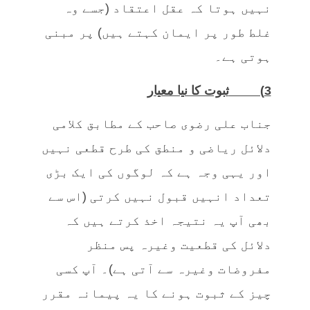
نہیں ہوتا کہ عقل اعتقاد (جسے وہ
غلط طور پر ایمان کہتے ہیں) پر مبنی
ہوتی ہے۔
3)
ثبوت کا نیا معیار
جناب علی رضوی صاحب کے مطابق کلامی
دلائل ریاضی و منطق کی طرح قطعی نہیں
اور یہی وجہ ہے کہ لوگوں کی ایک بڑی
تعداد انہیں قبول نہیں کرتی (اس سے
بھی آپ یہ نتیجہ اخذ کرتے ہیں کہ
دلائل کی قطعیت وغیرہ پس منظر
مفروضات وغیرہ سے آتی ہے)۔ آپ کسی
چیز کے ثبوت ہونے کا یہ پیمانہ مقرر