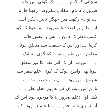
سچائی کو لازم نہ ہو۔ اگر کوئی اس علم
ضروری کا نام اعتقاد یا مفروضہ رکھنا چاہتا
ہے تو نام رکھنے میں جھگڑا نہیں، لیکن اسے
اس طور پر اعتقاد یا مفروضہ سمجھنا کہ گویا
کسی ناظر کے ذہن نے بس یہ تصور قائم
کرلیا ہے اور اس کا حقیقت سے متعلق ہونا
معلوم نہیں وغیرہ، تو یہ کیٹیگری مسٹیک
ہے۔ اس سے ان کے اس نکتے کا غیر متعلق
ہونا بھی واضح ہوگیا کہ کوئی علم صفر سے
شروع نہیں ہوتا۔ ہاں یہ بات درست ہے
تاہم اس بابت ان کی تفہیم محل نظر ہے،
نکتہ اول (علم ضروری) کا موجود ہونا اس کے
آربیٹریری یا نرا فیتھ ہونے یا علم نہ ہونے کے