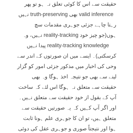
حقیقت سے اس کا کوئی تعلق نہ ہو تو پھر
valid inference بھی truth-preserving نہیں
رہتا چاہے جزئی جوہری مقدمات سچ
ہوں(جو چیز خود reality-tracking نہیں، وہ
reality-tracking knowledge پیدا نہیں
کرسکتی)۔ ایسے میں ان صورتوں کے اندر سے
وحی کی اخبار میں مذکور جزئی امور کو گزار
لینے سے بھی جو نتیجہ اخذ ہوگا وہ بھی
حقیقت سے متعلق نہ ہوگا اس لئے کہ ساخت
آپ کے بقول از خود حقیقت سے متعلق نہیں۔
اور اگر آپ کہیں کہ یہ صورتیں حقیقت سے
متعلق ہیں، تو ان کا جوہری علم ہونا ثابت
ہوا اور نتیجتاً صوری و جوہری عقل کی دوئی