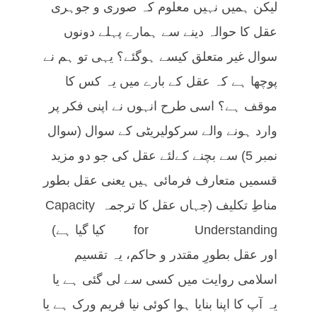
لیکن ہمیں نہیں معلوم کہ صوری و جوہری
عقل کا حوالہ دینے سے ہمارے پہلے دونوں
سوال غیر متعلق کیسے ہوگئے؟ یہی تو ہم نے
پوچھا ہے کہ عقل کے بارے میں یہ کس کا
موقف ہے؟ اسی طرح انہوں نے اپنی فکر پر
وارد ہونے والے سرکولیریٹی کے سوال (سوال
نمبر 5) سے بچنے کےلئے عقل کی جو دو مزید
قسمیں متعارف فرمائی ہیں یعنی عقل بطور
مناطِ تکلیف (جہاں عقل کا ترجمہ Capacity
for Understanding کیا گیا ہے)
اور عقل بطورِ مقتدر و حاکم، یہ تقسیم
اسلامی روایت میں کسی سے لی گئی ہے یا
یہ آپ کا اپنا بنایا ہوا کوئی نیا فریم ورک ہے یا