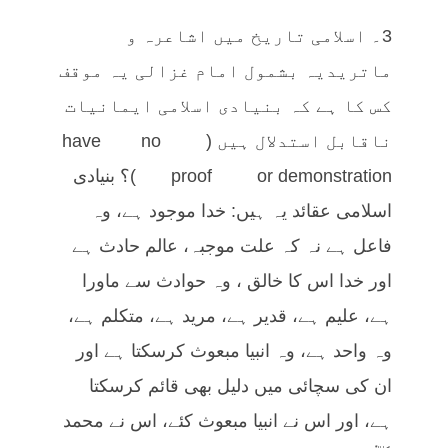
3۔ اسلامی تاریخ میں اشاعرہ و
ماتریدیہ بشمول امام غزالی یہ موقف
کس کا ہے کہ بنیادی اسلامی ایمانیات
ناقابل استدلال ہیں ( have no
proof or demonstration)؟ بنیادی
اسلامی عقائد یہ ہیں: خدا موجود ہے، وہ
فاعل ہے نہ کہ علت موجبہ، عالم حادث ہے
اور خدا اس کا خالق ، وہ حوادث سے ماورا
ہے، علیم ہے، قدیر ہے، مرید ہے، متکلم ہے،
وہ واحد ہے، وہ انبیا مبعوث کرسکتا ہے اور
ان کی سچائی میں دلیل بھی قائم کرسکتا
ہے، اور اس نے انبیا مبعوث کئے، اس نے محمد