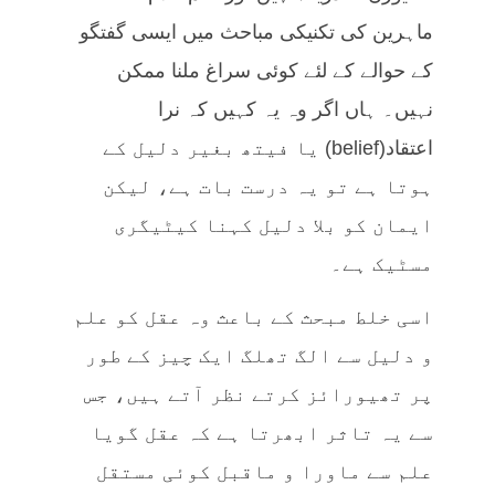
ماہرین کی تکنیکی مباحث میں ایسی گفتگو
کے حوالے کے لئے کوئی سراغ ملنا ممکن
نہیں۔ ہاں اگر وہ یہ کہیں کہ نرا
اعتقاد(belief) یا فیتھ بغیر دلیل کے
ہوتا ہے تو یہ درست بات ہے، لیکن
ایمان کو بلا دلیل کہنا کیٹیگری
مسٹیک ہے۔
اسی خلط مبحث کے باعث وہ عقل کو علم
و دلیل سے الگ تھلگ ایک چیز کے طور
پر تھیورائز کرتے نظر آتے ہیں، جس
سے یہ تاثر ابھرتا ہے کہ عقل گویا
علم سے ماورا و ماقبل کوئی مستقل