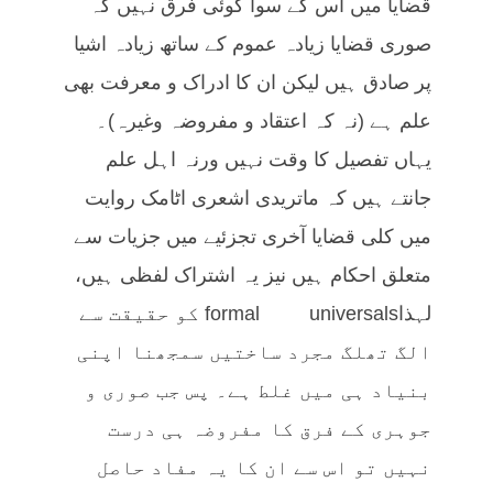
قضایا میں اس کے سوا کوئی فرق نہیں کہ
صوری قضایا زیادہ عموم کے ساتھ زیادہ اشیا
پر صادق ہیں لیکن ان کا ادراک و معرفت بھی
علم ہے (نہ کہ اعتقاد و مفروضہ وغیرہ)۔
یہاں تفصیل کا وقت نہیں ورنہ اہل علم
جانتے ہیں کہ ماتریدی اشعری اٹامک روایت
میں کلی قضایا آخری تجزئیے میں جزیات سے
متعلق احکام ہیں نیز یہ اشتراک لفظی ہیں،
لہذاformal universals کو حقیقت سے
الگ تھلگ مجرد ساختیں سمجھنا اپنی
بنیاد ہی میں غلط ہے۔ پس جب صوری و
جوہری کے فرق کا مفروضہ ہی درست
نہیں تو اس سے ان کا یہ مفاد حاصل