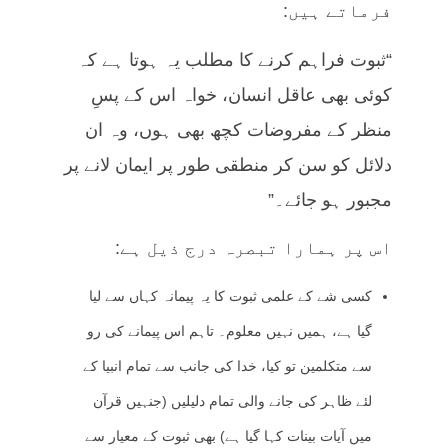
فرماتے ہیں:
“ثبوت فراہم کرنے کا مطلب یہ ہوتا ہے کہ
کوئی بھی عاقل انسان، خواہ اس کے پسِ
منظر کے مفروضات کچھ بھی ہوں، وہ ان
دلائل کو سن کر منطقی طور پر ایمان لانے پر
مجبور ہو جائے۔”
اس پر ہمارا تبصرہ درج ذیل ہے:
کسی شے کے علمی ثبوت کا یہ پیمانہ کہاں سے لیا
گیا ہے، ہمیں نہیں معلوم۔ تاہم اس پیمانے کی رو
سے متکلمین تو کیا، خدا کی جانب سے تمام انبیا کے
لئے ظاہر کی جانے والی تمام دلیلیں (جنہیں قرآن
میں آیات بینات کہا گیا ہے) بھی ثبوت کے معیار سے