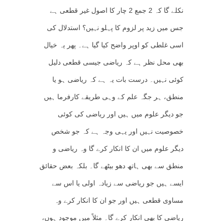
نکلے گا کہ 2 جمع 2 چار کا اصول غیر قطعی ہے
جس میں زید پر لزوم کا پہلو نہیں؟ استدلال کی
اسی غلطی کو اوپر واضح کیا گیا ہے۔ پھر یہ خیال
بھی محل نظر ہے کہ ریاضی جیسی قطعی دلیل
کوئی نہیں۔ درست بات یہ ہے کہ ریاضی ہو یا
منطق، ہر جگہ علم کے وہی طریقے کارفرما ہیں
جو دیگر علوم میں ہیں اور ریاضی کی کوئی
خصوصیت نہیں اور یہی وجہ ہے کہ جو شخص
دیگر علوم میں ان کا انکار کرے گا وہ ریاضی و
منطق سے بھی ہاتھ دھو بیٹھے گا۔ بلکہ بعض حقائق
ایسے ہیں جو ریاضی سے زیادہ اولی یا اس سے
مساوی قطعی ہیں اور جو ان کا انکار کرے وہ
ریاضی کا بھی انکار کرے گا۔ مثلاً میں موجود ہوں،