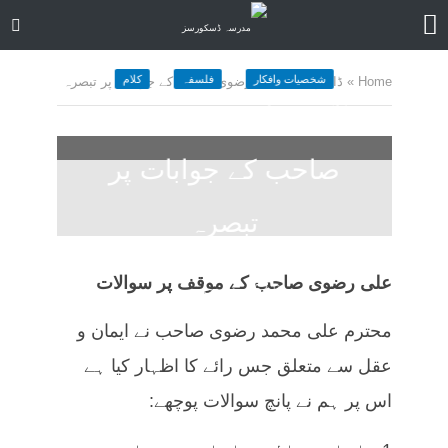
شخصیات وافکار
فلسفہ
کلام
Home
»
ڈاکٹر علی محمد رضوی صاحب کے جوابات پر تبصرہ
ڈاکٹر علی محمد رضوی
صاحب کے جوابات پر
تبصرہ
2 months ago
کمنت کیجے
علی رضوی صاحب کے موقف پر
سوالات
162 منٹ چاہیں
محترم علی محمد رضوی صاحب نے ایمان و
عقل سے متعلق جس رائے کا اظہار کیا ہے
اس پر ہم نے پانچ سوالات پوچھے: