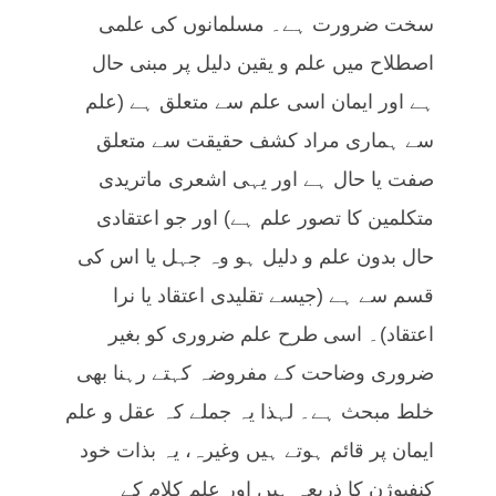
سخت ضرورت ہے۔ مسلمانوں کی علمی
اصطلاح میں علم و یقین دلیل پر مبنی حال
ہے اور ایمان اسی علم سے متعلق ہے (علم
سے ہماری مراد کشف حقیقت سے متعلق
صفت یا حال ہے اور یہی اشعری ماتریدی
متکلمین کا تصور علم ہے) اور جو اعتقادی
حال بدون علم و دلیل ہو وہ جہل یا اس کی
قسم سے ہے (جیسے تقلیدی اعتقاد یا نرا
اعتقاد)۔ اسی طرح علم ضروری کو بغیر
ضروری وضاحت کے مفروضہ کہتے رہنا بھی
خلط مبحث ہے۔ لہذا یہ جملے کہ عقل و علم
ایمان پر قائم ہوتے ہیں وغیرہ، یہ بذات خود
کنفیوژن کا ذریعہ ہیں اور علم کلام کے