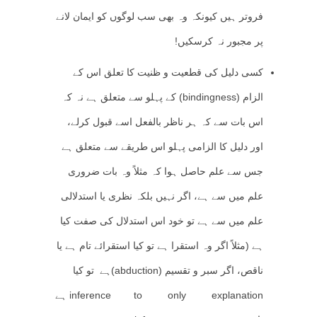
فروتر ہیں کیونکہ وہ بھی سب لوگوں کو ایمان لانے
پر مجبور نہ کرسکیں!
کسی دلیل کی قطعیت و ظنیت کا تعلق اس کے
الزام (bindingness) کے پہلو سے متعلق ہے نہ کہ
اس بات سے کہ ہر ناظر بالفعل اسے قبول کرلے،
اور دلیل کا الزامی پہلو اس طریقے سے متعلق ہے
جس سے علم حاصل ہوا کہ مثلاً وہ بات ضروری
علم میں سے ہے، اگر نہیں بلکہ نظری یا استدلالی
علم میں سے ہے تو خود اس استدلال کی صفت کیا
ہے (مثلاً اگر وہ استقرا ہے تو کیا استقرائے تام ہے یا
ناقص، اگر سبر و تقسیم (abduction)ہے تو کیا
inference to only explanation ہے