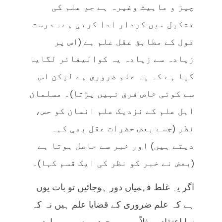
چیز و ماہیت وغیرہ ہے جو علم کی
تشکیل میں کردار ادا کرتی ہے۔ درست
قول کے مطابق عقل علم ہے (اس پر
زیادہ سے زیادہ یہ کوالیفائر لگایا
گیا ہے کہ یہ علم ضروری ہے لیکن اس
سے کوئی خاص فرق نہیں پڑتا)۔ مسلمان
اہل علم کے نزدیک علم انسان کو حس،
نظر (جسے بعض حضرات عقل بھی کہہ
دیتے ہیں) اور خبر سے حاصل ہوتا ہے
(بعض نے خبر کو نظر کی ایک قسم کہا)۔
اگر یہ غلط فہمیاں دور ہوجائیں تو بات یوں
ہے کہ علم ضروری کے قضایا علم ہیں نہ کہ
نرا اعتقاد۔ مثلاً میں موجود ہوں، میرے ارد