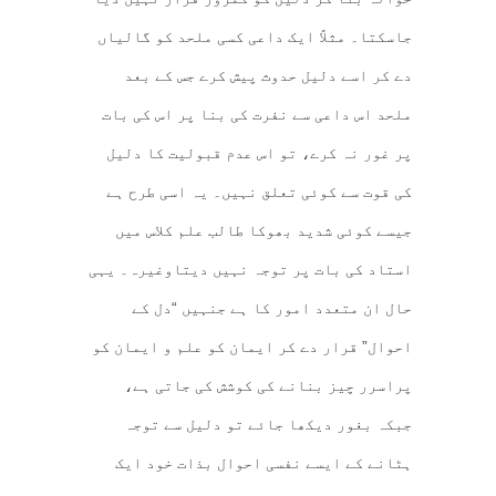
جاسکتا۔ مثلاً ایک داعی کسی ملحد کو گالیاں
دے کر اسے دلیل حدوث پیش کرے جس کے بعد
ملحد اس داعی سے نفرت کی بنا پر اس کی بات
پر غور نہ کرے، تو اس عدم قبولیت کا دلیل
کی قوت سے کوئی تعلق نہیں۔ یہ اسی طرح ہے
جیسے کوئی شدید بھوکا طالب علم کلاس میں
استاد کی بات پر توجہ نہیں دیتاوغیرہ۔ یہی
حال ان متعدد امور کا ہے جنہیں “دل کے
احوال” قرار دے کر ایمان کو علم و ایمان کو
پراسرر چیز بنانے کی کوشش کی جاتی ہے،
جبکہ بغور دیکھا جائے تو دلیل سے توجہ
ہٹانے کے ایسے نفسی احوال بذات خود ایک