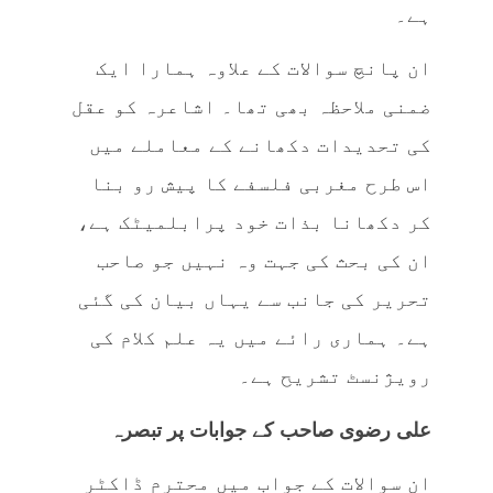
ہے۔
ان پانچ سوالات کے علاوہ ہمارا ایک
ضمنی ملاحظہ بھی تھا۔ اشاعرہ کو عقل
کی تحدیدات دکھانے کے معاملے میں
اس طرح مغربی فلسفے کا پیش رو بنا
کر دکھانا بذات خود پرابلمیٹک ہے،
ان کی بحث کی جہت وہ نہیں جو صاحب
تحریر کی جانب سے یہاں بیان کی گئی
ہے۔ ہماری رائے میں یہ علم کلام کی
رویژنسٹ تشریح ہے۔
علی رضوی صاحب کے جوابات پر تبصرہ
ان سوالات کے جواب میں محترم ڈاکٹر