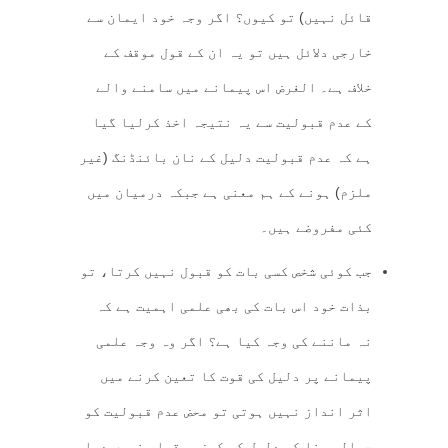
قائل نہیں) تو کیوں؟ اگر وجہ خود ایمان سے
خارجی دلائل ہیں تو یہ ان کے قول موقف کے
خلاف ہے۔ الغرض اس پیمانے میں سامنے والے
کے عدم قبولیت سے یہ نتیجہ اخذ کرلیا گیا
ہے کہ عدم قبولیت دلیل کے نان بائنڈنگ (غیر
ملزم) ہونے کے ہم معنی ہے جبکہ درمیان میں
کئی مفروضے ہیں۔
جب کوئی شخص کسی بات کو قبول نہیں کرتا، تو
بذات خود اس بات کی بھی علمی اہمیت ہے کہ
نہ ماننے کی وجہ کیا ہے؟ اگر وہ وجہ علمی
پیمانے پر دلیل کی قوت کا تعین کرنے میں
اثر انداز نہیں ہوتی تو محض عدم قبولیت کو
حوالہ بنا کر دلیل کو کمزور قرار نہیں دیا