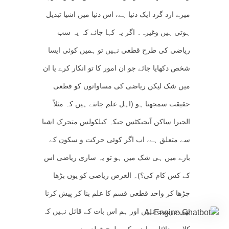
میرے ارد گرد ایک دنیا ہے، اس دنیا میں اشیا تبدیل
ہوتی ہیں وغیرہ۔ اگر یہ کہا جائے کہ یہ سب
ریاضی کی طرح قطعی نہیں تو ہمیں کوئی ایسا
شخص دکھایا جائے جو ان امور کا تو انکار کرے یا ان
میں شک لیکن ریاضی کی مساواتوں کو قطعی
حقیقت سمجھتا ہو (اہل علم جانتے ہیں کہ مثلاً
الجبرا ساکن آبجیکٹس جبکہ کیلکولس متحرک اشیا
سے متعلق ہے، اب اگر کوئی حرکت و سکون کے
بارے میں ہی شک میں ہو تو یہ ساری ریاضی اس
کے کس کام کی؟)۔ الغرض ریاضی کو یوں بڑھا
چڑھا کر واحد قطعی قسم کا علم بنا کر پیش کرنا
بھی درست نہیں اور ہم اس بات کے قائل نہیں کہ