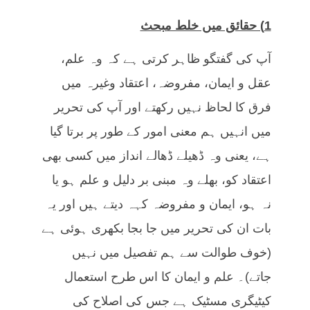
1) حقائق میں خلط مبحث
آپ کی گفتگو ظاہر کرتی ہے کہ وہ علم،
عقل و ایمان، مفروضہ، اعتقاد وغیرہ میں
فرق کا لحاظ نہیں رکھتے اور آپ کی تحریر
میں انہیں ہم معنی امور کے طور پر برتا گیا
ہے، یعنی وہ ڈھیلے ڈھالے انداز میں کسی بھی
اعتقاد کو، بھلے وہ مبنی بر دلیل و علم ہو یا
نہ ہو، ایمان و مفروضہ کہہ دیتے ہیں اور یہ
بات ان کی تحریر میں جا بجا بکھری ہوئی ہے
(خوف طوالت سے ہم تفصیل میں نہیں
جاتے)۔ علم و ایمان کا اس طرح استعمال
کیٹیگری مسٹیک ہے جس کی اصلاح کی