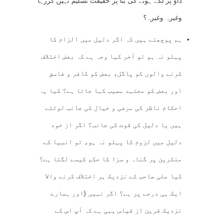
داؤ پر لگے ہونے کی بنا پر حقیقت تسلیم نہیں کررہا
وغیرہ وغیرہ؟
ہم پوچھتے ہیں کہ اگر دلیل میں الزام کا
پہلو نہ ہو تو آخر کیا وجہ ہے کہ بعض اختلاف
کرنے والوں کو پاگل، بعض کو کافر و فاسق
اور بعض کو مجتہد مصیب کہا جاتا ہے؟ کیا یہ
احکام ناظر کی مرضی و خیال کی جانب لوٹتے
ہیں یا دلیل کی قوت کی جانب؟ اگر از خود
دلیل میں لزوم کا پہلو نہ ہو، تو انبیا کے
منکرین پر گناہ و سزا کا حکم کیسے لگتا ہے؟
کیا علی صاحب کے نزدیک ہر اختلاف کرنے والا
ایک ہی درجے پر ہے؟ اگر نہیں (اور ہمارے
نزدیک قرین از قیاس یہی ہے کہ آپ اس کے