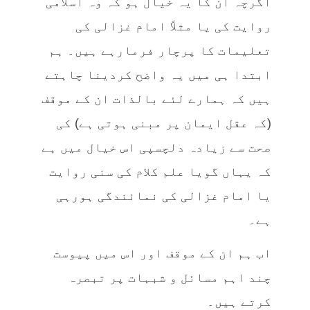
اگرچہ ان کا یہ خیال ہو کہ وہ اسلامی
روایت کی یا مثلاً امام غزالی کی
تعلیمات کا پرچار فرمارہے ہیں۔ ہم
ابتدا ہی میں یہ واضح کردینا چاہتے
ہیں کہ ہمارے لئے بالذات ان کے موقف
(کہ عقل ایمان پر مبنی ہوتی ہے) کی
صحت سے زیادہ دلچسپی اس خیال میں ہے
کہ یہاں گویا علم کلام کی سنی روایت
یا امام غزالی کی نمائندگی ہورہی
ہے۔
اب ہم ان کے موقف اور اس میں پیوست
چند اہم مسائل و شبہات پر تبصرہ
کرتے ہیں۔