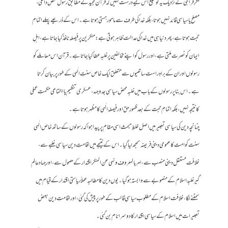
فکرِ فراہی کے نزدیک یہ توسیع اس لیے درست نہیں کہ قرآن مجید کے مطابق رسول محض داعی،
مصلح یا سیاسی قائد نہیں ہوتا، بلکہ خدا کی طرف سے مامور ہستی ہوتا ہے۔ اس کے ذریعے پہلے اتمامِ
حجت ہوتا ہے، پھر دنیا ہی میں خدا کی عدالت ظاہر ہوتی ہے: منکرین پر فیصلہ نافذ کیا جاتا ہے، اہلِ
ایمان کو نصرت ملتی ہے، اور رسول کو اپنے مخالفین پر غلبہ عطا کیا جاتا ہے۔ قرآن اس معاملے کو
رسولوں اور ان کے براہِ راست ساتھیوں سے متعلق ایک خاص سنتِ الٰہی کے طور پر بیان کرتا
ہے۔ اس بنا پر رسولوں کے باب میں غلبہ محض سیاسی جدوجہد، عسکری تنظیم یا اجتماعی حکمتِ عملی
کا نتیجہ نہیں، بلکہ اتمامِ حجت کے بعد ظہورِ حق اور فیصلۂ الٰہی کا مظہر ہوتا ہے۔
چنانچہ دین کی سیاسی تعبیر میں اصل خلطِ مبحث اسی مقام پر پیدا ہوا کہ رسولوں کے ساتھ خاص الٰہی
سنت کو امت کا عمومی دینی فریضہ سمجھ لیا گیا۔ اس کے نتیجے میں اقامتِ دین سیاسی غلبے سے،
خلافت مستقل دینی منصب سے، امر بالمعروف و نہی عن المنکر اقتدار کے حصول سے، اور جہاد عالم
گیر غلبۂ اسلام کے منصوبے سے وابستہ ہو گیا۔ یوں دین کا مطالبہ عملاً ریاستی اقتدار کے قیام میں
سمٹنے لگا، خلافت اسلام کے مطلوب سیاسی قالب کے طور پر پیش کی گئی، اور اقامتِ دین بعض
تعبیرات میں اسلام کے سیاسی اقتدار کا دوسرا نام بن گئی۔