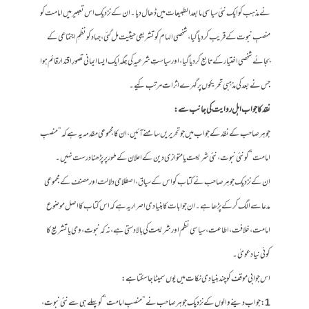
نے مذہب کو ایک نئی سیاسی مابعدالطبیعات میں ڈھال دیا۔ ان کے نزدیک اس تعبیر میں امامت کو
منصبِ نبوت کے قریب کر دیا گیا، شخصی الہام کو تشریعی حیثیت مل گئی، جہاد کو نظمِ اجتماعی کے
بجائے شخصی اختیار کے تابع کر دیا گیا، اور سیاستِ شرعیہ کی جگہ ایک ایسا ایمانی تصورِ اقتدار قائم ہوا
جس نے بعد کی مذہبی تحریکوں پر گہرے اثرات مرتب کیے۔
نقد کا جواب اہل روایت کی جانب سے:
جوہر صاحب کے نقد کے جواب میں جو تحریریں سامنے آئیں، ان کا مجموعی مقدمہ یہ ہے کہ “منصبِ
امامت” کو نئی نبوت، نئی شریعت یا متوازی دین کے اعلان کے طور پر پڑھنا درست نہیں۔
ان کے نزدیک جوہر صاحب نے کتاب کو اس کے سیاق، اصطلاحی دلالت اور مصنف کے مجموعی
مدعا سے الگ کر کے پڑھا ہے۔ ان جوابات کا بنیادی اصرار یہ ہے کہ اس کتاب کا اصل موضوع
امامت، خلافت، اطاعت، سیاسی نظم اور شریعت کی بالادستی ہے، نہ کہ نبوت، وحی یا تشریع کا
کوئی نیا دعویٰ۔
اس جوابی موقف کو چند بنیادی نکات میں یوں سمیٹا جا سکتا ہے:
1
: جواب دینے والوں کے نزدیک جوہر صاحب نے “منصبِ امامت” کو پہلے ہی سے نئی نبوت،