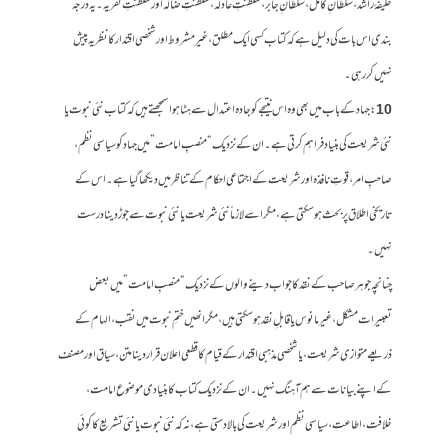
خلیفۂ راشد، سلطانِ کامل، سلطانِ جابر، سلطنتِ عادلہ، سلطنتِ ضالہ اور سلطنتِ کفریہ۔ یہ درجہ
بندی اس بات کی دلیل ہے کہ کتاب کسی ایک مطلق، غیر مشروط اور شخصی اقتدار کا نظریہ پیش
نہیں کر رہی۔
10
: جہاد کے باب میں بھی وہ اس نتیجے کو جادہ اعتدال سے ہٹا ہوا سمجھتے ہیں کہ کتاب نئی نبوت یا
نئی شریعت کی بنیاد فراہم کرتی ہے۔ ان کے نزدیک “منصبِ امامت” میں جہاد کو سیاسی نظم،
صاحبِ امر، قوتِ نافذہ اور شریعت کے اجتماعی احکام کے تناظر میں دیکھا گیا ہے۔ اس کے
تاریخی اطلاق پر بحث ہو سکتی ہے، مگر اسے لازماً نئی شریعت یا نئی نبوت سے جوڑ دینا درست
نہیں۔
چنانچہ جوہر صاحب کے نقد کا جواب دینے والوں کے نزدیک “منصبِ امامت” میں بعض
تعبیرات مشکل، غیر مانوس یا قابلِ نقد ہو سکتی ہیں، مگر انھیں ختمِ نبوت میں نقب، الہام کے
ذریعے متوازی شریعت، یا شخصی مذہبی اقتدار کے قیام کا قطعی اعلان قرار دینا متن، سیاق اور مصنف
کے اپنے بیانات سے ہم آہنگ نہیں۔ ان کے نزدیک کتاب کا بنیادی موضوع امامت،
خلافت، اطاعت، سیاسی نظم اور شریعت کی بالادستی ہے، نہ کہ نئی نبوت یا نئی تشریع کا کوئی