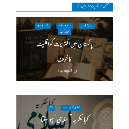
مکمن ہےآپ پسند فرمائیں گے
تاریخ / جغرافیہ
سیاست واقتصاد
شخصیات وافکار
مطالعہ کتب
پاکستان میں اکثریت کو اقلیت
کا خوف
3 days ago
اسلامی فکری روایت
کلام
کیا نظریہ ”اسلامی“ ہو سکتا