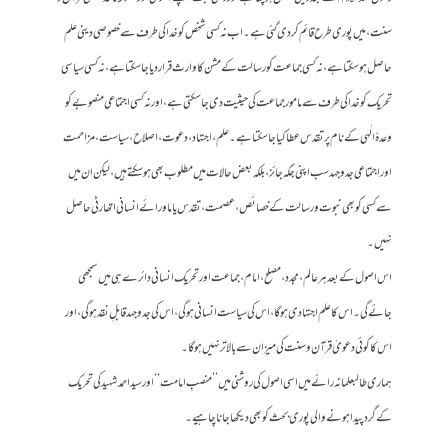
سنت، میں پوری طرح قائم کر دی گئی ہے۔ اب نہ کسی شخص کو خدا کی طرف سے خصوصی دینی علم
حاصل ہو سکتا ہے، نہ کسی جماعت کو رسالت کے مشن کا وارث قرار دیا جا سکتا ہے، نہ کسی سیاسی
تحریک کو خدا کی طرف سے مامور جماعت کی حیثیت دی جا سکتی ہے، اور نہ کسی اجتماعی منصوبے کو
وعدۂ الٰہی کے نام پر تقدس عطا کیا جا سکتا ہے۔ علم، اجتہاد، دعوت، اصلاح، سیاست، مزاحمت
اور اجتماعی جدوجہد سب اپنی جگہ جائز، بلکہ بعض حالات میں مطلوب بھی ہو سکتے ہیں، لیکن ان میں
سے کسی کو بھی نبوت و رسالت کے خصائص، عصمت، تقدس یا ماورائے انسانی اتھارٹی حاصل
نہیں۔
اس اصول کے بعد ہر عالم، مجدد، مصلح، امام، جماعت اور تحریک انسانی دائرے ہی میں سمجھی
جائے گی۔ اس کا علم اجتہادی ہو گا، اس کی سیاست انسانی ہو گی، اس کی جدوجہد قابلِ نقد ہو گی، اور
اس کا کوئی دعویٰ قرآن و سنت کی میزان سے بالاتر نہیں ہو گا۔
ہماری طالبعلمانہ رائے میں اسی اصول کی روشنی میں ’’منصبِ امامت‘‘ اور سید احمد شہید کی تحریک
کے گرد پیدا ہونے والی پوری بحث کو بھی دیکھا جانا چاہیے۔