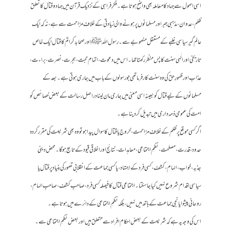
اسی اصول سے جہاد کا معاملہ بھی واضح ہوتا ہے۔ فکرِ فراہی کے نزدیک قرآن میں جہاد و قتال کا تعلق
ظلم، عدوان، مذہبی جبر اور مسلمانوں پر ہونے والی زیادتی کے خلاف مزاحمت سے ہے، نہ کہ ایک
عالم گیر سیاسی غلبے کے مستقل منصوبے سے۔ رسول اللہ ﷺ اور صحابۂ کرامؓ کا قتال ایک خاص
تاریخی اور الٰہی سنت کا پس منظر رکھتا تھا۔ اس میں دعوت، اتمامِ حجت، ہجرت، نصرت، براءت،
عذاب اور ظہورِ حق کی وہ سنت کارفرما تھی جو رسولوں کے باب میں جاری ہوتی ہے۔ بعد کے
مسلمانوں کے لیے قتال کو بعینہٖ اسی معنی میں جاری مان لینا دراصل رسالت کے بعض خصائص کو
امت کی عمومی ذمہ داری میں تبدیل کر دینا ہے۔
اگر کسی موقع پر ظلم کے خلاف مزاحمت، خروج یا قتال کا سوال پیدا ہو تو وہ بھی شریعت کی مقرر کردہ
حدود، قدرت، مصلحت، نظمِ اجتماعی، معاہدات، نتائج اور اخلاقی قیود کے تابع ہو گا۔ محض دینی
جذبہ، خواب، الہام، کشف، کسی فرد کے اجتہاد، یا کسی جماعت کے انقلابی تصور کی بنیاد پر قتال یا
سیاسی اقدام شروع نہیں کیا جا سکتا۔ اجتماعی قتال کا فیصلہ کسی فرد، صاحبِ کشف، صاحبِ الہام،
روحانی پیشوا یا نجی جماعت کے ہاتھ میں نہیں، بلکہ نظمِ اجتماعی کے دائرے میں ہوتا ہے۔
اس کی وجہ یہ ہے کہ شریعت کے بعض احکام افراد سے متعلق ہیں اور بعض نظمِ اجتماعی سے۔