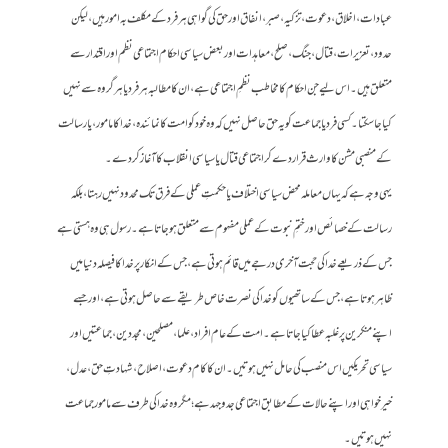
عبادات، اخلاق، دعوت، تزکیہ، صبر، انفاق اور حق کی گواہی ہر فرد کے مکلف بہ امور ہیں، لیکن
حدود، تعزیرات، قتال، جنگ، صلح، معاہدات اور بعض سیاسی احکام اجتماعی نظم اور اقتدار سے
متعلق ہیں۔ اس لیے جن احکام کا مخاطب نظمِ اجتماعی ہے، ان کا مطالبہ ہر فرد یا ہر گروہ سے نہیں
کیا جا سکتا۔ کسی فرد یا جماعت کو یہ حق حاصل نہیں کہ وہ خود کو امت کا نمائندہ، خدا کا مامور، یا رسالت
کے منصبی مشن کا وارث قرار دے کر اجتماعی قتال یا سیاسی انقلاب کا آغاز کر دے۔
یہی وجہ ہے کہ یہاں معاملہ محض سیاسی اختلاف یا حکمتِ عملی کے فرق تک محدود نہیں رہتا، بلکہ
رسالت کے خصائص اور ختمِ نبوت کے عملی مفہوم سے متعلق ہو جاتا ہے۔ رسول ہی وہ ہستی ہے
جس کے ذریعے خدا کی حجت آخری درجے میں قائم ہوتی ہے، جس کے انکار پر خدا کا فیصلہ دنیا میں
ظاہر ہوتا ہے، جس کے ساتھیوں کو خدا کی نصرت خاص طریقے سے حاصل ہوتی ہے، اور جسے
اپنے منکرین پر غلبہ عطا کیا جاتا ہے۔ امت کے عام افراد، علما، مصلحین، مجددین، جماعتیں اور
سیاسی تحریکیں اس منصب کی حامل نہیں ہوتیں۔ ان کا کام دعوت، اصلاح، شہادتِ حق، عدل،
خیر خواہی اور اپنے حالات کے مطابق اجتماعی جدوجہد ہے؛ مگر وہ خدا کی طرف سے مامور جماعت
نہیں ہوتیں۔