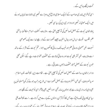
تحت دیکھے جائیں گے۔
اسی تناظر میں غامدی صاحب کے نزدیک اسلامی تاریخ میں دو بڑے تعبیری رجحانات نمایاں ہوئے
ہیں: ایک صوفیانہ تعبیر اور دوسری دین کی سیاسی تعبیر۔
پہلا رجحان نبوت کے بعض خصائص کی توسیع پر مبنی ہے۔ ولایت، کشف، الہام، مکاشفہ، باطنی
علم، قطب، غوث، ابدال اور رجال الغیب جیسے تصورات کے ذریعے خدا سے ایک خصوصی
نسبت، غیر معمولی روحانی علم اور غیب تک رسائی کا تصور پیدا ہوا۔ ختمِ نبوت کے اقرار کے ساتھ
اسے ولایت، غیر تشریعی نبوت اور روحانی کمالات کے مختلف عنوانات دیے گئے، لیکن عملی
طور پر نبوت کے بعض آثار مختلف ناموں سے باقی رہے۔
دوسرا رجحان رسالت کے بعض خصائص کی توسیع پر مبنی ہے۔ اقامتِ دین، خلافت، غلبۂ اسلام،
امر بالمعروف، نہی عن المنکر اور جہاد کے بعض تصورات اس طرح مرتب ہوئے کہ گویا مسلمانوں پر
بھی وہی ذمہ داری عائد ہے جو رسولوں پر عائد تھی، اور انھیں بھی بالآخر اسی نوعیت کے غلبے اور
سیاسی کامیابی تک پہنچنا ہے جس کا ذکر قرآن رسولوں کے بارے میں کرتا ہے۔ اسے خلافت علیٰ
منہاج النبوۃ، اقامتِ دین، نفاذِ شریعت، غلبۂ اسلام یا جہاد فی سبیل اللہ کے عنوانات دیے گئے،