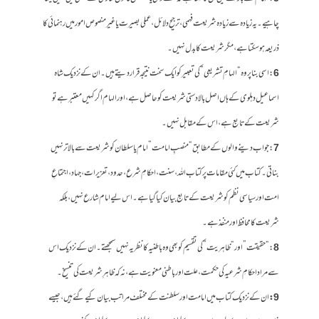
چاہیے۔ یہ زیادہ سے زیادہ شریعت فہمی، ترجیحِ دلائل، عملی بصیرت یا غیر منصوص امور میں رہنمائی کا
ذریعہ ہو سکتا ہے، مگر شریعت کا بدل نہیں۔
6
: اسی بنا پر وہ “الہامِ تشریعی” کی تعبیر کو ایک سخت نتیجہ قرار دیتے ہیں۔ ان کے نزدیک شاہ
اسماعیل دہلوی کے ہاں اصل بالادستی شریعت کو حاصل ہے، اور الہام اگر کہیں معتبر ہے تو
شریعت کے تابع ہے، اس کے مقابل نہیں۔
7
: جواب دینے والوں کے مطابق “منصبِ امامت” امام یا سلطان کو شریعت سے بالاتر نہیں
بناتی۔ کتاب میں کئی مقامات پر کتاب اللہ، سنت، احکامِ شرع، حدود، تعزیرات، جہاد، اجتماعِ
امت اور سیاسی نظم کو شریعت کے تابع بیان کیا گیا ہے۔ اس لیے امام شارع نہیں، بلکہ
شریعت کا محافظ اور منفذ ہے۔
8
: “حقیقت” اور “ظاہریت” کی تقسیم کو بھی وہ باطنیہ کا نظریہ نہیں سمجھتے۔ ان کے نزدیک اس
سے مراد احکامِ شرعیہ کی حکمت، علت اور باطنی معنویت ہے، نہ کہ ظاہرِ شریعت کی تنسیخ۔
9:
ان کے نزدیک کتاب میں امامت اور سلطنت کے مختلف مراتب بیان کیے گئے ہیں، جیسے