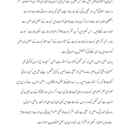
تزکیاتی یا اصلاحی پہلو پر نہیں، بلکہ اس تعبیر پر ہے جس میں انسان کی دینی ترقی کو قرآن و سنت کی محکم
ہدایت، اخلاقی تزکیہ اور عملی بندگی کے بجائے ایسے باطنی تجربات، روحانی مقامات اور مابعد
الطبیعی مشاہدات سے وابستہ کر دیا جاتا ہے جو اپنی نوعیت میں نبوت کے بعض خصائص سے
مشابہت رکھتے ہیں۔ اس تعبیر میں اگرچہ ختمِ نبوت کا اقرار موجود رہتا ہے، لیکن ولایت، نبوت
عامہ،غیر تشریعی نبوت اور کمالات نبوت کے عنوانات کے تحت عملاً نبوت کے بعض خصائص
کو امت میں جاری رکھنے کی کوشش پیدا ہو جاتی ہے۔
یہاں اصل سوال یہ نہیں کہ کسی شخص کو خواب آ سکتا ہے یا نہیں، کسی صالح انسان کو کوئی غیر
معمولی داخلی تنبیہ یا بصیرت حاصل ہو سکتی ہے یا نہیں، یا کوئی شخص اپنے باطن میں کسی روحانی
کیفیت کا تجربہ کر سکتا ہے یا نہیں۔ یہ سب اپنی جگہ ممکن ہو سکتے ہیں۔ اصل سوال یہ ہے کہ دین میں
خصوصی علم، خصوصی نسبت اور دینی حجت کا ماخذ کیا ہے؟ اگر رسول اللہ ﷺ کے بعد بھی خدا کی
طرف سے کسی شخص کو دوسروں کے مقابلے میں کوئی امتیازی دینی معرفت، باطنی رہنمائی یا
روحانی اتھارٹی حاصل ہو سکتی ہے تو پھر ختمِ نبوت کا عملی مفہوم کیا باقی رہ جاتا ہے؟ یہی وہ مقام
ہے جہاں صوفیانہ تعبیر اور فکرِ فراہی کے درمیان اصل اختلاف پیدا ہوتا ہے۔