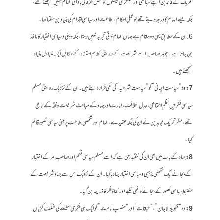
تحریک کے قائدین اپنے سیاسی اور عسکری فیصلوں کو محض عرفانی یا ذاتی الہام نہیں سمجھتے تھے،
بلکہ ایسے الہام کا درجہ دیتے تھے جو عملی احکام، اطاعت اور سیاسی اقدام کی بنیاد بن سکتا تھا۔
6. ان کے مطابق یہی وہ مقام ہے جہاں الہام ذاتی تجربہ نہیں رہتا، بلکہ دینی و سیاسی اختیار کا ماخذ
بن جاتا ہے۔ جوہر صاحب اسے شریعت کے روایتی نظامِ استناد کے مقابل ایک متبادل بنیاد
سمجھتے ہیں۔
7:
وہ “سیاستِ ایمانی” کو “سیاستِ شرعیہ” کی نفی قرار دیتے ہیں۔ ان کے نزدیک روایتی مسلم
سیاسی فکر میں نظمِ اجتماعی، عدل، خلافت، امارت اور جہاد کے مباحث شریعت و فقہ کے تابع
تھے، مگر تحریکِ مجاہدین نے ان کی جگہ عقیدے، الہام اور شخصی اطاعت پر مبنی سیاسی تصور قائم
کیا۔
8:
جہاد کے باب میں بھی ان کی تنقید یہی ہے کہ اسے مسلم سیاسی نظم اور صاحبِ امر کے اختیار
کے بجائے ایک شخصی مذہبی و سیاسی اختیار بنا دیا گیا۔ ان کے نزدیک اس سے جہاد شریعت کے
منضبط سیاسی تصور کے بجائے داخلی غلبے اور نفاذِ فکر کا ذریعہ بن گیا۔
9:
وہ “تقویۃ الایمان”، “عبقات” اور “منصبِ امامت” کو ایک ہی فکری سلسلے کی مختلف کڑیاں