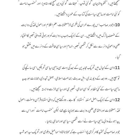
سمجھتے ہیں: “تقویۃ الایمان” کو نئی توحید، “عبقات” کو نئی دین منھج کا دستاویز ، اور “منصبِ امامت”
کو نئی امامت اور مذہبی سیاست کی کتاب کے طور پر دیکھتے ہیں۔
10:
جوہر صاحب اس پورے بحران کی فکری جڑ معقولات، علم الکلام اور اصولِ فقہ کی روایت
کے ضعف یا ترک میں دیکھتے ہیں۔ ان کے نزدیک جب یہ روایت کمزور ہوئی تو دینی تعبیر کا اختیار
علمی و اصولی دائرے سے نکل کر شخصی تعبیر، الہام اور سیاسی طاقت کے دائرے میں منتقل ہو
گیا۔
11:
ان کے خیال میں تحریکِ مجاہدین کے بعد کی بہت سی مذہبی سیاسی تحریکیں اسی سانچے کی
توسیع ہیں۔ وہ بعد کے دیوبندی، اہلِ حدیث، جماعتِ اسلامی، بعض تجددی رجحانات اور جدید
مذہبی سیاست کے کئی مظاہر کو اسی الہامی، تعبیری اور سیاسی جڑ سے وابستہ سمجھتے ہیں۔
12:
ان کے نزدیک اصل مسئلہ “استناد” کا ہے۔ وہ کہتے ہیں کہ دینی استناد قرآن و سنت، اصولِ
فقہ، معقولات اور اجتماعی علمی روایت سے ہونا چاہیے تھا، لیکن “منصبِ امامت” اور اس سے
پیدا ہونے والی مذہبی سیاست نے اسے شخصی، سیاسی اور الہامی بنا دیا۔
جوہر صاحب کی تنقید کا مرکزی پوائنٹ یہ ہے کہ مولانا شاہ اسماعیل دہلوی اور تحریکِ سید احمد شہید