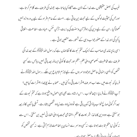
غیب کی بعض حقیقتوں سے خدا کے اذن سے آگاہ کیا جاتا ہے، جو خدا کی طرف سے کلام کرتا ہے،
اور جس کی حیثیت لوگوں کے لیے حجت بن جاتی ہے۔ امت کے عام افراد کے لیے یہ دروازہ نہیں
کھولا گیا۔ ان کے لیے دین کی راہ قرآن و سنت کی ہدایت، تزکیۂ نفس، عبادت، اطاعت، اخلاقی
پاکیزگی اور خدا کے حضور جواب دہی کے شعور سے متعین ہوتی ہے۔
اسی بنا پر غامدی صاحب کے نزدیک ختمِ نبوت کا تقاضا یہ ہے کہ رسول اللہ ﷺ کے بعد خدا کی
طرف سے مخاطبت،خصوصی دینی علم، حکم اور حجت کا کوئی ایسا ذریعہ باقی نہیں رہا جس سے کسی
شخص کو ایسی رہنمائی حاصل ہو جو دوسروں کے لیے لازم الاتباع بن سکے۔رسول اللہ ﷺ نے
فرمایا کہ نبوت میں سے اب صرف مبشرات باقی رہ گئی ہیں۔ صحابہ نے پوچھا: مبشرات کیا ہیں؟
آپ ﷺ نے فرمایا: اچھا خواب۔ اس ارشاد سے بھی یہی اصول واضح ہوتا ہے کہ ختمِ نبوت کے
بعد اگر کوئی صالح خواب یا ذاتی تنبیہ باقی ہے تو وہ زیادہ سے زیادہ شخصی بشارت، تسلی یا تنبیہ کا ذریعہ
ہو سکتی ہے؛ وہ دین کا ماخذ، شریعت کا حکم، اجتماعی حجت یا دینی اتھارٹی نہیں بن سکتی۔ اس سے
نہ کوئی نیا حکم ثابت ہوتا ہے، نہ کسی دوسرے انسان پر اطاعت لازم آتی ہے، نہ کسی شخص کو
امت پر کوئی روحانی اقتدار حاصل ہوتا ہے۔