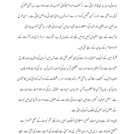
روحانی درجہ بندی قائم ہوتی ہے، نہ کشف و الہام کا کوئی منصب ثابت ہوتا ہے، نہ باطنی علم کی
کوئی سند ملتی ہے، اور نہ کسی شخص کو دوسرے انسانوں پر دینی اتھارٹی حاصل ہوتی ہے۔ اسی طرح
صالحین، صدیقین اور شہدا کی اصطلاحات بھی دنیا میں کسی روحانی اقتدار، باطنی منصب یا دینی
حاکمیت کے لیے استعمال نہیں ہوئیں، بلکہ اللہ کے ہاں قرب، قبولیت، سرفرازی اور آخرت کے
اجر و مقام کے بیان کے لیے آئی ہیں۔
فکرِ فراہی کے نزدیک صوفیانہ روایت کی یہی تعبیر محلِ نقد ہے جس میں انسان کی دینی جدوجہد کا رخ
محکمات سے ہٹا کر متشابہات اور مابعد الطبیعی تجربات کی طرف موڑ دیا گیا۔ خدا کی ذات کا عرفان،
مشاہدۂ غیب، کشف، مکاشفہ، باطنی علم، فنا و بقا اور اسرارِ حقیقت کے ادراک کو دینی کمال کا عنوان
بنا دیا گیا۔ یوں قرآن کا مطلوب تزکیہ، جو ایمان، عبادت، اخلاق، بندگی اور اطاعت سے عبارت
ہے، بعض صوفیانہ تعبیرات میں ایسے روحانی مقامات کے حصول سے وابستہ ہو گیا جن میں نبوت
کے بعض خصائص کی جھلک دکھائی دیتی ہے۔
یہی وہ نکتہ ہے جہاں معاملہ محض اصطلاحی اختلاف نہیں رہتا، بلکہ ختمِ نبوت کے عملی مفہوم سے
متعلق ہو جاتا ہے۔ دین میں صرف پیغمبر ہی وہ ہستی ہے جسے خدا کی طرف سے وحی ملتی ہے، جسے