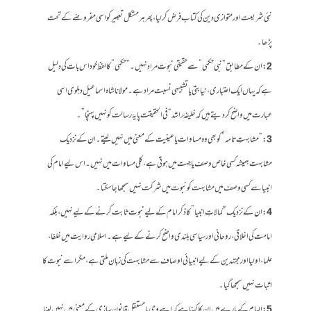
نئی شریعت اور متوازی دین کی کتاب فرض کر لیا، پھر ہر مشکل تعبیر کو اسی مفروضے کے تحت
پڑھا۔
2
: ان کے مطابق “نبی حکمی” سے حقیقی نبوت مراد نہیں۔ “حکمی” کا لفظ خود اس بات کی دلیل
ہے کہ یہاں ایک اعتباری، نیابتی یا تشبیہی نسبت مراد ہے۔ مولانا شاہ اسماعیل دہلوی اسی
عبارت میں واضح کر دیتے ہیں کہ خلیفۂ راشد “فی الحقیقت پایۂ رسالت کو نہیں پہنچا”۔
3
: “مشابہتِ تامہ” کو بھی وہ مساوات یا عینیت کے معنی میں نہیں لیتے۔ ان کے نزدیک
مشابہت ہمیشہ کسی خاص وصف یا جہت میں ہوتی ہے، کلی مساوات میں نہیں۔ اس لیے امام کی
انبیا سے کسی وصف میں مشابہت کو نبوت میں شرکت نہیں سمجھا جا سکتا۔
4
: ان کے نزدیک “کمالاتِ انبیا” کا ذکر امام کے لیے نبوت ثابت کرنے کے لیے نہیں، بلکہ
امامت کی اخلاقی، روحانی اور سیاسی بلندی واضح کرنے کے لیے ہے۔ اسلامی روایت میں خلفا،
علما، اولیا اور مجتہدین کے لیے انبیائی اوصاف سے مشابہت کی زبان ملتی ہے، مگر اسے نبوت کا
اثبات نہیں سمجھا گیا۔
5
: الہام کے بارے میں ان کا کہنا ہے کہ اسے وحی یا مستقل قانون سازی کے معنی میں نہیں لینا