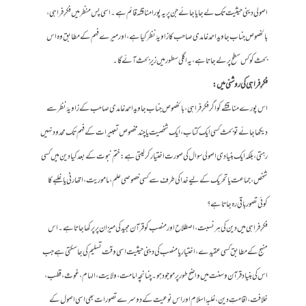
اصولی دینی حیثیت تک لے جایا جائے جن پر یہ پورا مناقشہ قائم ہے۔ اسی پس منظر میں فکرِ فراہی،
بالخصوص جناب جاوید احمد غامدی صاحب کا زاویۂ نظر کیا ہے، اور میرے فہم کے مطابق وہ اس
بحث کو کس سطح پر لے جاتا ہے، یہ اگلی سطور میں زیرِ بحث آئے گا۔
فکرِ فراہی کی روشنی میں:
اس پورے مناقشے کو اگر فکرِ فراہی، بالخصوص جناب جاوید احمد غامدی صاحب کے زاویۂ نظر سے
دیکھا جائے تو بحث کسی ایک کتاب، ایک شخصیت یا چند مخصوص تعبیرات کے فہم تک محدود نہیں
رہتی، بلکہ ایک بنیادی اصولی سوال کی صورت اختیار کر لیتی ہے: ختمِ نبوت کے بعد کیا دین میں کسی
شخص، جماعت یا تحریک کے لیے خدا کی طرف سے کسی خصوصی علم، ماموریت، اتھارٹی یا غلبے کا
کوئی تصور باقی رہ جاتا ہے؟
فکرِ فراہی میں دین کی ہر نسبت، اصطلاح اور منصب کو قرآن مجید کی میزان پر پرکھا جاتا ہے۔ اس
منہج کے مطابق کسی عقیدے، اختیار یا منصب کی دینی حیثیت اسی وقت تسلیم کی جا سکتی ہے جب
اس کی بنیاد قرآن و سنت میں واضح طور پر موجود ہو۔ چنانچہ امامت، ولایت، الہام، غوث، قطب،
خلافت، اقامتِ دین، غلبۂ اسلام اور اس نوعیت کے دوسرے تصورات بھی اسی اصول کے