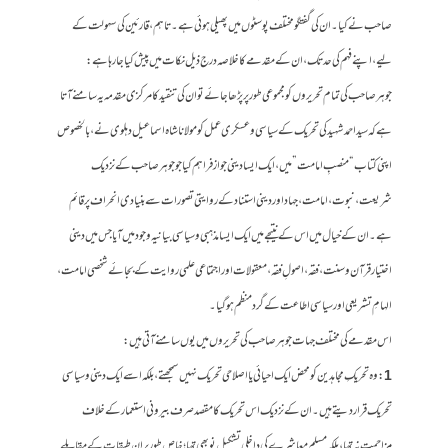
صاحب نے کیا۔ ان کی گفتگو مختلف پوسٹوں میں پھیلی ہوئی ہے۔ تاہم، قارئین کی سہولت کے
لیے، اپنے فہم کی حد تک، ان کے مقدمے کا خلاصہ درج ذیل نکات میں پیش کیا جا رہا ہے:
جوہر صاحب کی تمام تحریروں کو مجموعی طور پر پڑھا جائے تو ان کی تنقید کا مرکزی مقدمہ یہ سامنے آتا
ہے کہ سید احمد شہید کی تحریک کے سیاسی و عسکری عمل کو مولانا شاہ اسماعیل دہلوی نے، بالخصوص
اپنی کتاب “منصبِ امامت” میں، ایک ایسا دینی جواز فراہم کیا جو جوہر صاحب کے نزدیک
شریعت، نبوت، امامت، جہاد اور دینی استناد کے روایتی تصورات سے بنیادی انحراف پر قائم
ہے۔ ان کے خیال میں اس کے نتیجے میں ایک ایسا مذہبی و سیاسی بیانیہ وجود میں آیا جس میں دینی
اختیار قرآن و سنت، فقہ، اصولِ فقہ، معقولات اور اجتماعی علمی روایت کے بجائے شخصی امامت،
الہامِ تشریعی اور سیاسی اطاعت کے گرد منظم ہو گیا۔
اس مقدمے کی مختلف جہات جوہر صاحب کی تحریروں میں یوں سامنے آتی ہیں:
1
: وہ تحریکِ مجاہدین کو محض ایک احیائی یا اصلاحی تحریک نہیں سمجھتے، بلکہ اسے ایک دینی و سیاسی
تحریک قرار دیتے ہیں۔ ان کے نزدیک اس تحریک کا مقصد صرف بیرونی استعمار کے خلاف
مزاحمت نہ تھا، بلکہ مسلم معاشرے کی داخلی تشکیلِ نو بھی تھا؛ خاص طور پر ان طبقات کے مقابلے