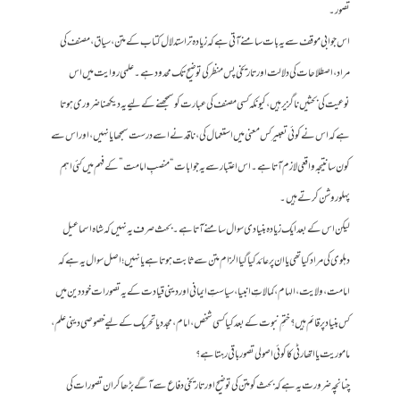
تصور۔
اس جوابی موقف سے یہ بات سامنے آتی ہے کہ زیادہ تر استدلال کتاب کے متن، سیاق، مصنف کی
مراد، اصطلاحات کی دلالت اور تاریخی پس منظر کی توضیح تک محدود ہے۔ علمی روایت میں اس
نوعیت کی بحثیں ناگزیر ہیں، کیونکہ کسی مصنف کی عبارت کو سمجھنے کے لیے یہ دیکھنا ضروری ہوتا
ہے کہ اس نے کوئی تعبیر کس معنی میں استعمال کی، ناقد نے اسے درست سمجھا یا نہیں، اور اس سے
کون سا نتیجہ واقعی لازم آتا ہے۔ اس اعتبار سے یہ جوابات “منصبِ امامت” کے فہم میں کئی اہم
پہلو روشن کرتے ہیں۔
لیکن اس کے بعد ایک زیادہ بنیادی سوال سامنے آتا ہے۔ بحث صرف یہ نہیں کہ شاہ اسماعیل
دہلوی کی مراد کیا تھی یا ان پر عائد کیا گیا الزام متن سے ثابت ہوتا ہے یا نہیں؛ اصل سوال یہ ہے کہ
امامت، ولایت، الہام، کمالاتِ انبیا، سیاستِ ایمانی اور دینی قیادت کے یہ تصورات خود دین میں
کس بنیاد پر قائم ہیں؟ ختمِ نبوت کے بعد کیا کسی شخص، امام، مجدد یا تحریک کے لیے خصوصی دینی علم،
ماموریت یا اتھارٹی کا کوئی اصولی تصور باقی رہتا ہے؟
چنانچہ ضرورت یہ ہے کہ بحث کو متن کی توضیح اور تاریخی دفاع سے آگے بڑھا کر ان تصورات کی