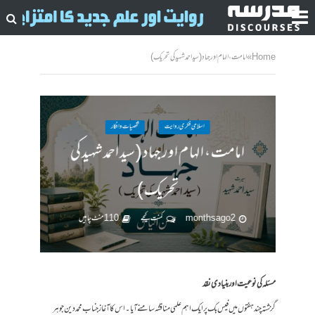
Home
»
امامت ، الہام اور جہاد ( سید احمد شہید کی تحریک )
اسلامی فکری روایت
شخصیات وافکار
امامت ، الہام اور جہاد ( سید احمد شہید کی
تحریک )
2 months ago
کمنت کیجے
110 منٹ چاہیں
مسئلہ کی نوعیت اور بنیادی نقد
گزشتہ چند ہفتوں میں فیس بک پر ایک اہم علمی مناقشہ سامنے آیا۔ اس کا آغاز جناب محمد دین جوہر