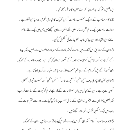
میں جنھیں شرک، بدعت یا انحرافِ عقیدہ کا حامل سمجھا گیا۔
2:
جوہر صاحب کے نزدیک “منصبِ امامت” اس تحریک کا بنیادی فکری اور سیاسی منشور ہے۔
وہ اسے امامت پر ایک عام علمی رسالہ نہیں، بلکہ ایسی دستاویز سمجھتے ہیں جس میں ایک نئے امام،
نئے دینی اختیار اور نئی سیاسی مابعدالطبیعات کی تشکیل کی گئی۔
3
:ان کے مطابق اس کتاب میں امامت کو شریعت کے معروف اصولوں سے نہیں، بلکہ انبیا
کے “کمالات” اور امام کی “مشابہتِ تامہ” کے تصور سے اخذ کیا گیا ہے۔ جوہر صاحب کے نزدیک
یہی تصور آگے چل کر امام کے لیے غیر معمولی دینی اور سیاسی اختیارات کی بنیاد بنتا ہے۔
4:
ان تنقید کا بنیادی ہدف “نبی حکمی”، “نبوتِ تامہ”، “نصِ حکمی” اور “سنتِ نبوی” جیسی
تعبیرات پر ہے۔ ان کے خیال میں ان اصطلاحات کے ذریعے امام کو نبوت کے نہایت قریب،
بلکہ بعض پہلوؤں سے پیغمبرانہ اختیار کے حامل منصب پر فائز کیا گیا ہے۔ وہ اسے ختمِ نبوت کے
باب میں ایک سنگین فکری انحراف سمجھتے ہیں۔
5:
جوہر صاحب “الہامِ تشریعی” کو اس پورے نظام کی بنیاد قرار دیتے ہیں۔ ان کے نزدیک