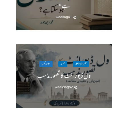
ہے؟
1 week ago
شخصیات وافکار
فلسفہ
مطالعہ کتب
ول ڈیورانٹ کا تصورِ مذہب
2 weeks ago