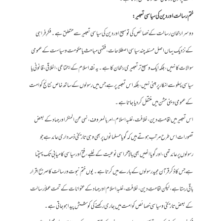
ختم رسالت اور دین کی سیاسی تعبیر:
دوسرا رجحان رسالت کے خصائص کی توسیع اور دین کی سیاسی تعبیر سے متعلق ہے۔ فکرِ فراہی
کے نزدیک یہاں اصل مسئلہ چند سیاسی اصطلاحات، فقہی مباحث یا حکومت و سیاست کے عمومی
سوالات کا نہیں، بلکہ ایک وسیع تر تعبیری رجحان کا ہے۔ یہ نقد اسلام کے اجتماعی، اخلاقی، قانونی یا
سیاسی پہلو سے انکار پر مبنی نہیں، بلکہ اس تعبیر پر ہے جس میں رسولوں کے ساتھ خاص نتائج کو امت
کے عمومی دینی مشن میں منتقل کر دیا جاتا ہے۔
اس تعبیر میں اقامتِ دین، خلافت، غلبۂ اسلام، امر بالمعروف، نہی عن المنکر اور جہاد کے بعض
تصورات اس طرح مرتب ہوتے ہیں کہ گویا مسلمانوں پر بھی وہی تاریخی ذمہ داری عائد ہے جو
رسولوں پر عائد تھی، اور گویا انھیں بھی بالآخر اسی نوعیت کے غلبے، فتح اور سیاسی کامیابی تک پہنچنا
ہے جس کا ذکر قرآن مجید رسولوں کے بارے میں کرتا ہے۔ یوں ختمِ نبوت و رسالت کا صریح اقرار
باقی رہتا ہے، لیکن اقامتِ دین، خلافت، غلبۂ اسلام اور جہاد کے عنوانات کے تحت عملاً رسالت
کے بعض تاریخی و سیاسی خصائص کو امت میں جاری رکھنے کی کوشش پیدا ہو جاتی ہے۔