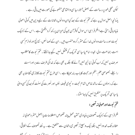
لیکن عملی طور پر رسالت کے بعض آثار سیاسی و اجتماعی منصوبے کی صورت میں باقی رہے۔
چنانچہ اصل سوال یہ ہے کہ ختمِ نبوت کے بعد کیا ان دونوں رجحانات کے لیے دین میں کوئی اصولی
بنیاد باقی رہتی ہے؟ فکرِ فراہی اس سوال کو قرآن مجید کی میزان پر رکھ کر دیکھتی ہے۔ اس کے نزدیک
نبوت اور رسالت دونوں خدا کے مقرر کردہ منصب ہیں۔ ان کے خصائص، نتائج اور لوازم کسی
امت، جماعت، ولی، مجدد، امام یا سیاسی تحریک کو منتقل نہیں کیے جا سکتے۔ ختمِ نبوت کا مطلب
صرف یہ نہیں کہ اب کوئی نیا نبی نہیں آئے گا، بلکہ یہ بھی ہے کہ خدا کی طرف سے براہ راست
رابطے،خصوصی علم، حکم اور حجت کا باب بند ہو چکا ہے۔ اسی طرح ختمِ نبوت کا لازمی تقاضا یہ بھی
ہے کہ رسولوں کے ساتھ خاص اتمامِ حجت، دنیوی فیصلہ، غلبہ اور نصرت کی سنت کو بعد کی کسی دینی
یا سیاسی تحریک پر منطبق نہیں کیا جا سکتا۔
ختمِ نبوت اور صوفیانہ تعبیر:
فکرِ فراہی کے نزدیک تصوف پر بنیادی تنقید محض چند مخصوص اصطلاحات یا بعض منفرد صوفیانہ
عقائد تک محدود نہیں، بلکہ ایک وسیع تر تعبیری رجحان سے متعلق ہے۔ یہ نقد تصوف کے اخلاقی،