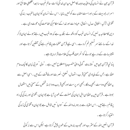
قرآن مجید نے انسان کی دینی جدوجہد کا اصل میدان خدا کی ذات، عالمِ غیب، مابعد الطبیعی حقائق اور
اسرارِ ربوبیت کے براہِ راست مشاہدے کو نہیں بنایا۔ اس نے انسان کو ایمان بالغیب، بندگی،
تقویٰ، تزکیہ، اخلاق، عدل، انفاق، عبادات اور خدا کے احکام کی اطاعت کی دعوت دی ہے۔
دین کا مطالبہ یہ نہیں کہ انسان غیب کو دیکھ لے، بلکہ یہ ہے کہ وہ غیب میں رہتے ہوئے ایمان لا کر
خدا کے سامنے سرِ تسلیم خم کر دے۔ اسی لیے قرآن محکمات پر قائم رہنے کی تلقین کرتا ہے اور
متشابہات کے درپے ہونے کو انحرافِ قلب کی علامت قرار دیتا ہہے۔
چنانچہ قرآن مجید میں “ولایت” کوئی دینی منصب یا اصطلاح نہیں ہے۔ “ولی” عربی زبان کا ایک عام
لفظ ہے، جس کے بنیادی معنی قرب، اتصال، تعلق، نصرت اور رفاقت کے ہیں۔ اسی اصل سے
یہ لفظ کبھی دوست، کبھی مددگار، کبھی سرپرست اور کبھی قریب و وابستہ شخص کے معنی میں استعمال
ہوتا ہے۔ قرآن میں یہ لفظ ان اہلِ ایمان کی صفت کے طور پر آیا ہے جو ایمان، تقویٰ اور بندگی کی راہ
پر قائم رہتے ہیں۔ اس اعتبار سے ہر وہ بندہ اللہ کے “اولیا” میں شامل ہے جو ایمان و تقویٰ کی زندگی
اختیار کرتا ہے۔
قرآن انھیں اللہ کے مقرب اور محبوب بندوں کے طور پر پیش کرتا ہے، لیکن اس سے نہ کوئی