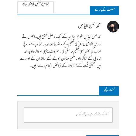
تمام پوسٹس ملاحظہ کیجے
مصنف کے بارے
محمد حسن الیاس
محمد حسن الیاس علوم اسلامیہ کے ایک فاضل محقق ہیں۔انھوں نے
درس نظامی کی روائتی تعلیم کے ساتھ جامعۃ المدینۃ العالمیۃ سے عربی
ادب کی اختصاصی تعلیم حاصل کی۔معروف مذہبی اسکالر جاوید احمد
غامدی کے شاگرد اور علمی معاون ہونے کے ساتھ ان کے ادارے
میں تحقیقی شعبے کے ڈائریکٹر کے فرائض انجام دے رہیں۔
کمنت کیجے
کمنٹ کرنے کے لیے یہاں کلک کریں