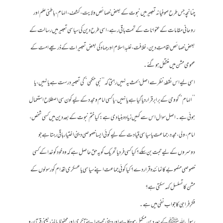
چنانچہ جس طرح صوفیانہ تعبیر میں نبوت کے بعض خصائص ولایت، کشف، الہام، باطنی علم اور
روحانی مقامات کے عنوانات کے تحت باقی رہے، اسی طرح دین کی سیاسی تعبیر میں رسالت کے
بعض خصائص اقامتِ دین، خلافت، غلبۂ اسلام اور جہاد کی بعض تعبیرات کے ذریعے امت کے
عمومی مشن میں منتقل ہو گئے۔
اسی لیے اس نقطۂ نظر سے اصل بحث یہ نہیں رہتی کہ ’’نبیِ حکمی‘‘ کی تعبیر درست ہے یا نہیں، یا
’’الہام‘‘ کو وحی کے برابر قرار دیا گیا ہے یا نہیں، یا کسی امام و مجدد کے لیے کون سی اصطلاح استعمال
ہوئی ہے۔ اصل سوال اس سے کہیں زیادہ بنیادی ہے: کیا ختمِ نبوت کے بعد دین میں کسی شخص،
امام، ولی، مجدد، جماعت یا سیاسی قیادت کے لیے کوئی ایسا خصوصی دینی اختیار باقی رہتا ہے جو
دوسروں کے لیے حجت بن سکے؟ کیا کسی فرد یا تحریک کو یہ حق حاصل ہے کہ وہ خود کو خدا کے کسی
خصوصی منصوبے کا نمائندہ قرار دے؟ کیا کوئی جماعت اپنے سیاسی یا عسکری اقدام کو رسولوں کے
مشن کا تسلسل کہہ سکتی ہے؟
فکرِ فراہی کا جواب نفی میں ہے۔
رسول اللہ ﷺ کے بعد دین مکمل ہو چکا ہے اور دینی حجت اپنے آخری اور محفوظ ماخذ، یعنی قرآن و