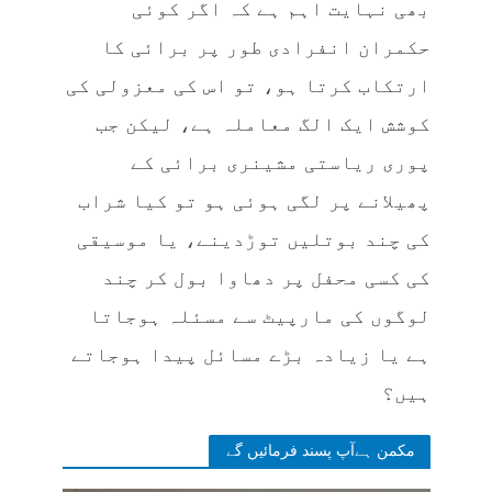
بھی نہایت اہم ہے کہ اگر کوئی
حکمران انفرادی طور پر برائی کا
ارتکاب کرتا ہو، تو اس کی معزولی کی
کوشش ایک الگ معاملہ ہے، لیکن جب
پوری ریاستی مشینری برائی کے
پھیلانے پر لگی ہوئی ہو تو کیا شراب
کی چند بوتلیں توڑدینے، یا موسیقی
کی کسی محفل پر دھاوا بول کر چند
لوگوں کی مارپیٹ سے مسئلہ ہوجاتا
ہے یا زیادہ بڑے مسائل پیدا ہوجاتے
ہیں؟
مکمن ہےآپ پسند فرمائیں گے