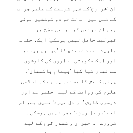
ان ’خوارج‘کے فہمِ شریعت کے علمی جواب
کے ضمن میں اب تک جو دو کوششیں ہوئی
ہیں ان دونوں کو عوامی سطح پر
قبولیت حاصل نہیں ہوسکی: ایک، جناب
جاوید احمد غامدی کا ’جوابی بیانیہ‘
اور ایک حکومتی اداروں کی کاوشوں
سے تیار کیا گیا ’پیغامِ پاکستان‘۔
پہلی کاوش کا مسئلہ یہ ہے کہ اسلامی
علوم کی روایت کے لیے اجنبی ہے اور
دوسری کاوش ’از دل خیزد‘ نہیں ہے، اس
لیے ’بر دل ریزد‘ بھی نہیں ہوسکی۔
ضرورت اس حیران و ششدر قوم کے لیے