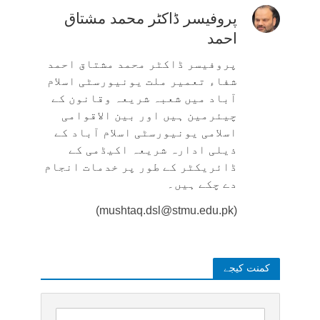
پروفیسر ڈاکٹر محمد مشتاق
احمد
پروفیسر ڈاکٹر محمد مشتاق احمد
شفاء تعمیر ملت یونیورسٹی اسلام
آباد میں شعبہ شریعہ وقانون کے
چیئرمین ہیں اور بین الاقوامی
اسلامی یونیورسٹی اسلام آباد کے
ذیلی ادارہ شریعہ اکیڈمی کے
ڈائریکٹر کے طور پر خدمات انجام
دے چکے ہیں۔
(mushtaq.dsl@stmu.edu.pk)
کمنت کیجے