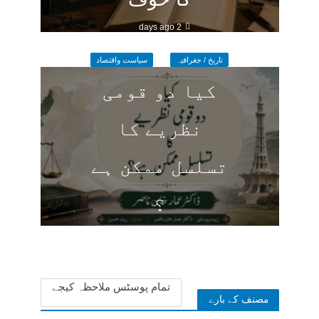
2 days ago
تاریخ / جغرافیہ
سیاست واقتصاد
کیا دو قومی
نظریے کا
تسلسل ممکن ہے
؟
2 days ago
تمام پوسٹس ملاحظہ کیجے
مصنف کے بارے