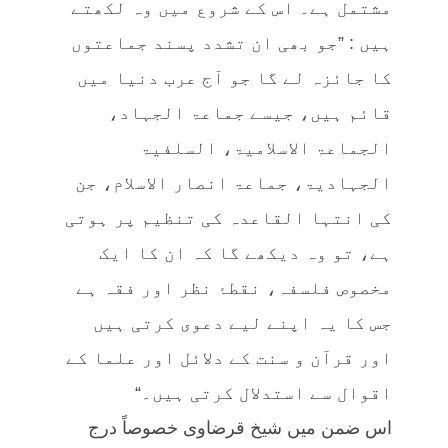
مشتمل ہے۔ اس کے شروع میں وہ لکھتے
ہیں : ”جو بھی ان تشدد پسند جماعتوں
کا جائزہ لے گا جو آج عرب دنیا میں
قائم ہیں، جیسے جماعۃ الجہاد،
الجماعۃ الاسلامیۃ، السلفیۃ
الجہادیۃ، جماعۃ انصار الاسلام، جن
کی انتہا القاعدہ کی تنظیم پر ہوتی
ہے، تو وہ دیکھے گا کہ ان کا ایک
مخصوص فلسفہ، نقطۂ نظر اور فقہ ہے
جس کا یہ اپنے لیے دعوی کرتی ہیں
اور قرآن و سنت کے دلائل اور علما کے
اقوال سے استدلال کرتی ہیں۔“
اس ضمن میں شیخ قرضاوی خصوصاً درج