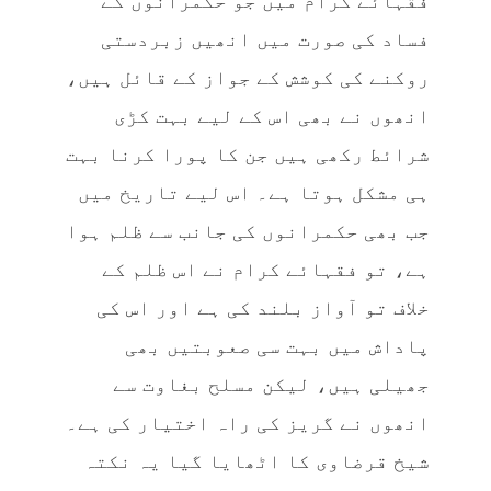
فقہائے کرام میں جو حکمرانوں کے
فساد کی صورت میں انھیں زبردستی
روکنے کی کوشش کے جواز کے قائل ہیں،
انھوں نے بھی اس کے لیے بہت کڑی
شرائط رکھی ہیں جن کا پورا کرنا بہت
ہی مشکل ہوتا ہے۔ اس لیے تاریخ میں
جب بھی حکمرانوں کی جانب سے ظلم ہوا
ہے، تو فقہائے کرام نے اس ظلم کے
خلاف تو آواز بلند کی ہے اور اس کی
پاداش میں بہت سی صعوبتیں بھی
جھیلی ہیں، لیکن مسلح بغاوت سے
انھوں نے گریز کی راہ اختیار کی ہے۔
شیخ قرضاوی کا اٹھایا گیا یہ نکتہ