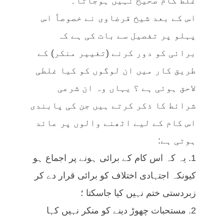
غلط کام صحیح نہیں ہوجاتا۔
اس کے بعد شیخ قرضاوی نے خصوصاً اس
پہلو پر تفصیل سے بات کی ہے کہ
برائی کو دور کرنے (تغییر منکر) کے
طریق کار میں ان لوگوں کو کیا غلطی
لاحق ہوئی ہے ؟ یہاں وہ ان شرعی
شرائط کا ذکر کرتے ہیں جن کی پابندی
اس کام کے لیے اٹھنے والوں پر عائد
ہوتی ہے:
1. یہ کہ اس کام کے برائی ہونے پر اجماع ہو
کیونکہ اجتہادی اختلاف کو برائی قرار دے کر
زبردستی ختم نہیں کیا جاسکتا ؛
2. مستحبات چھوڑ دینے کو منکر نہیں کہا