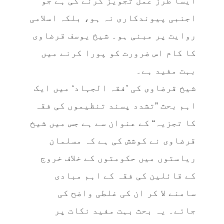
ایسا طرز عمل تجویز کرنے کی ہے جو
اجنبی پیوندکاری نہ ہو، بلکہ اسلامی
روایت پر مبنی ہو۔ شیخ یوسف قرضاوی
کا کام اس ضرورت کو پورا کرنے میں
بہت مفید ہے۔
شیخ قرضاوی کی ’فقہ الجہاد‘ میں ایک
اہم بحث ”تشدد پسند تنظیموں کی فقہ
کا تجزیہ“ کے عنوان سے ہے جس میں شیخ
قرضاوی نے کوشش کی ہے کہ مسلمان
ریاستوں میں حکومتوں کے خلاف خروج
کے قائلین کی فقہ کے اہم مبادی
سامنے لا کر ان کی غلطی واضح کی
جائے۔ یہ بحث بہت مفید نکات پر