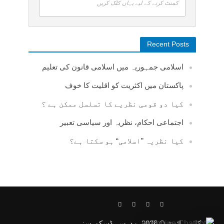
کمنٹ کرنے کے لیے یہاں کلک کریں
Recent Posts
اسلامی جمہوریہ میں اسلامی قانون کی تعلیم
پاکستان میں اکثریت کو اقلیت کا خوف
کیا دو قومی نظریے کا تسلسل ممکن ہے ؟
اجتماعی احکام، نظریہ اور سیاسی تعبیر
کیا نظریہ ”اسلامی“ ہو سکتا ہے؟
کاپی رائیٹ © 2026. مدرسہ ڈسکورسز