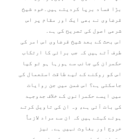
بڑا فساد برپا کردیتے ہیں۔خود شیخ
قرضاوی نے بھی ایک اور مقام پر اس
شرعی اصول کی تصریح کی ہے۔
اس بحث کے بعد شیخ قرضاوی اس امر کی
طرف آتے ہیں کہ جب برائی کا ارتکاب
حکمران کی جانب سے ہورہا ہو تو کیا
اس کو روکنے کے لیے طاقت استعمال کی
جاسکتی ہے؟ اس ضمن میں جن روایات
میں ایسے حکمرانوں کے خلاف جدوجہد
کی بات آئی ہے، وہ ان کی تاویل کرتے
ہوئے کہتے ہیں کہ ان سے مراد لازماً
خروج اور بغاوت نہیں ہے۔ نیز