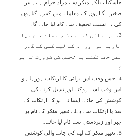
جاسکتا ، بلکہ منکر سے مراد حرام ہے۔ نیز
صغیرہ گناہوں کے معاملے میں کبیرہ گناہوں
کی بہ نسبت تخفیف سے کام لیا جائے گا۔
3. اس برائی کا ارتکاب کھلے عام کیا
جارہا ہو اور اس کے لیے کسی کے گھر
میں جھانکنے یا تجسس کی ضرورت نہ ہو
؛
4. جس وقت اس برائی کا ارتکاب ہورہا ہو
اس وقت اسے روکنے اور تبدیل کرنے کی
کوشش کی جائے، ایسا نہ ہو کہ ارتکاب کے
بعد یا ارتکاب سے پہلے تغییر منکر کے نام پر
جبر اور زبردستی سے کام لیا جائے۔
5. تغییر منکر کے لیے کی جانے والی کوشش