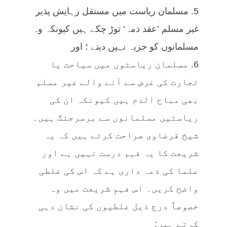
5. مسلمان ریاست میں مستقل رہایش پذیر
غیر مسلم ’عقد ذمہ‘ توڑ چکے ہیں کیونکہ وہ
مسلمانوں کو جزیہ نہیں دیتے ؛ اور
6. مسلمان ریاستوں میں سیاحت یا
تجارت کی غرض سے آنے والے غیر مسلم
بھی مباح الدم ہیں کیونکہ ان کی
ریاستیں مسلمانوں سے برسرجنگ ہیں۔
شیخ قرضاوی صراحت کرتے ہیں کہ یہ
شریعت کا یہ فہم درست نہیں ہے اور
علما کی ذمہ داری ہے کہ اس کی غلطی
واضح کریں۔ اس فہمِ شریعت میں وہ
خصوصاً درج ذیل غلطیوں کی نشان دہی
کرتے ہیں: