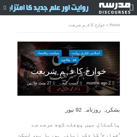
Home
»
خوارج کا فہمِ شریعت
اسلامی فکری روایت
سیاست واقتصاد
فقہ وقانون
خوارج کا فہمِ شریعت
2 months ago
کمنت کیجے
27 منٹ چاہیں
بشکریہ روزنامہ 92 نیور
پاکستان میں پچھلے کچھ عرصے سے
’خوارج‘ کا ذکر زیادہ ہورہا ہے، لیکن