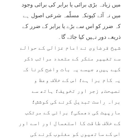
میں زیادہ بڑی برائی یا برابر کی برائی وجود
میں نہ آئے کیونکہ مسلّمہ شرعی اصول ہے
کہ ضرر کو اس سے بڑے یا برابر کے ضرر کے
ذریعے دور نہیں کیا جائے گا۔
شیخ قرضاوی نے امام غزالی کے حوالے
سے تغییر منکر کے متعدد مراتب ذکر
کیے ہیں، جیسے یہ بات واضح کرنا کہ
یہ کام برا ہے؛ اس کے خلاف وعظ و
نصیحت، زجر اور تخویف؛ ہاتھ سے
براہ راست تبدیل کرنے کی کوشش؛
مارپیٹ کی دھمکی؛ برائی کے مرتکب
کے خلاف طاقت کا استعمال اور اسے اور
اس کے ساتھیوں کو مغلوب کرنے کی