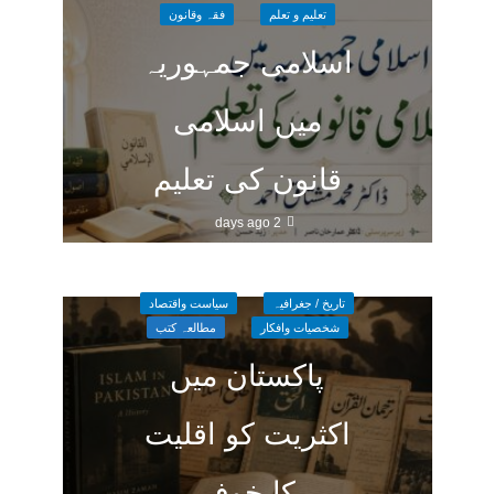
تعلیم و تعلم
فقہ وقانون
اسلامی جمہوریہ
میں اسلامی
قانون کی تعلیم
2 days ago
تاریخ / جغرافیہ
سیاست واقتصاد
شخصیات وافکار
مطالعہ کتب
پاکستان میں
اکثریت کو اقلیت
کا خوف