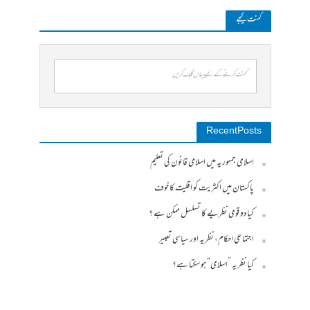
کمنت کیجے
کمنٹ کرنے کے لیے یہاں کلک کریں
Recent Posts
اسلامی جمہوریہ میں اسلامی قانون کی تعلیم
پاکستان میں اکثریت کو اقلیت کا خوف
کیا دو قومی نظریے کا تسلسل ممکن ہے ؟
اجتماعی احکام، نظریہ اور سیاسی تعبیر
کیا نظریہ ”اسلامی“ ہو سکتا ہے؟