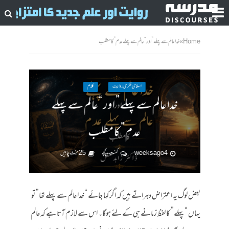
Home
»
خدا عالم سے پہلے” اور “عالم سے پہلے عدم” کا مطلب
اسلامی فکری روایت
کلام
خدا عالم سے پہلے” اور “عالم سے پہلے
عدم” کا مطلب
4 weeks ago
کمنت کیجے
25 منٹ چاہیں
بعض لوگ یہ اعتراض دہراتے ہیں کہ اگر کہا جائے “خدا عالم سے پہلے تھا” تو
یہاں “پہلے” کا لفظ زمانے ہی کے لئے ہوگا۔ اس سے لازم آتا ہے کہ عالم