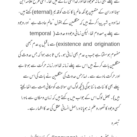
سے پہلے بھی زمانہ موجود تھا اور خدا اسی زمانے میں تھا۔ اسی طرح علامہ ابن
سینا اور ان کے متعبین چونکہ عالم یا کائنات کو قدیم (eternal) کہتے ہیں،
لہذا وہ یہ شبہ پیدا کرتے ہیں کہ متکلمین کے بقول “عالم حادث ہے” اور وجود
سے پہلے یہ معدوم تھا، لیکن زمانی وجود و حدوث (temporal
existence and origination) سے ماقبل یہ عدم تبھی
مفہوم ہوسکتا ہے جب یہ عدم بھی زمانی ہو۔ پس ثابت ہوا کہ جس حدوث کی
متکلمین بات کرتے ہیں اس سے پہلے زمانہ تھا اور زمانہ حرکت سے ہوتا ہے
اور حرکت مادے سے۔ لہذا جس حدوث کی متکلمین نے بات کی اس سے
پہلے بھی کائنات ماننا ہوگی (کچھ لوگ ان سوالات کو مکانی جہت سے اٹھا لیتے
ہیں)۔ بعض لوگ اس کے جواب میں یہ کہتے ہیں کہ زمان و مکان سے ماورا
کسی وجود کا تصور و علم نہ ہوپانا دراصل انسانی عقل کی حد کا اظہار ہے۔
تبصرہ