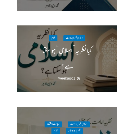
اسلامی فکری روایت
کلام
کیا نظریہ ”اسلامی“ ہو سکتا
ہے؟
1 week ago
اسلامی فکری روایت
سیاست واقتصاد
شخصیات وافکار
کلام