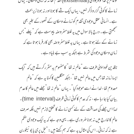
تو عالم پر خدا کو وجودی (existential) تقدم تھا نہ کہ زمانی و مکانی۔ یہاں
زمانے کا کوئی گزر و ذکر نہیں، یہاں ایک شے کا ہونا اور نہ ہونا زیر بحث
ہے۔ انسانی عقل وجودی تقدم کو زمانے و مکان کے تصور کے بغیر بھی
سمجھتی ہے۔ درج بالا سوال میں یہ غلط مفروضہ پیوست ہے کہ “پہلے” بس
زمانے کے لئے ہوتا ہے۔ یہاں یہ غلط مفروضہ بھی کارفرما ہوتا ہے کہ
زمان و مکان وجود کی شرط ہے جبکہ یہ سب بے بنیاد ہے۔
ناقدین خود اپنی طرف سے “عالم نہ تھا” کا مفہوم یہ مقرر کرتے ہیں کہ “ایک
ایسا زمانہ تھا جس میں عالم نہیں تھا”، جبکہ متکلمین کا کہنا یہ ہے کہ “عالم
معدوم تھا، خدا نے اسے موجود کیا”۔ یہاں “عالم نہ تھا” جملے میں عالم کا عدم
بیان کیا جا رہا ہے، نہ کہ عدم کا کوئی زمانی ظرف (time interval)۔
لہذا اس جملے کی صداقت کے لئے کسی زمانے کا تحقق لازم نہیں بلکہ صرف
عالم کا خارج میں نہ ہونا ضروری ہے۔ یہی وجہ ہے کہ یہ ایک وجودی حکم
ہے نہ کہ زمانی۔ اس کی مثال یہ ہے کہ ہم کہتے ہیں: “جل پری یا یونیکورن