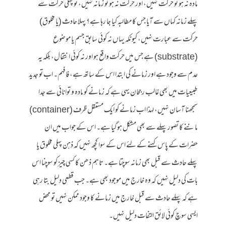
مادہ نہ ہو تو حرکت نہیں، اور حرکت نہ ہو تو زمانہ نہیں، تو پہلی حرکت سے
پہلے زمانہ کہاں سے آیا جس کا مطالبہ کیا جا رہا ہے؟ پہلا حادث (یا مخلوق)
حرکت سے عبارت نہیں، کیونکہ یہاں نہ کوئی سابق جسم یا موضوع
(substrate) ہے جس میں حرکت واقع ہو اور نہ کوئی انتقال، بلکہ یہ
عدم سے وجود ہے اور زمانے کی ابتدا اس کے ساتھ ہے، فافہم۔ اب تو جدید
طبیعیات میں بھی غالب رجحان یہی ہے کہ زمانے کو مادہ و توانائی سے جدا
سمجھنا آسان نہیں، لہذا اب زمانے کو ایک مستقل ظرف (container)
ماننے کا تصور پہلے سے بھی مشکل ہوگیا ہے۔ اس کے جواب میں ان
حضرات کے پاس کہنے کے لئے اس کے سوا کچھ نہیں کہ ذہن پہلی مخلوق یا
پہلے حادث سے قبل بھی زمانہ سوچتا ہے۔ تاہم ذھن کا کسی چیز کو سوچنا اس
بات کی دلیل نہیں کہ وہ خارج میں موجود بھی ہے۔ جب قطعی دلیل بتا رہی
ہے کہ پہلے حادث سے قبل خارج میں زمانے کا وجود ممکن نہیں تو محض
ایسی سوچ کوئی لائق التفات دلیل نہیں۔