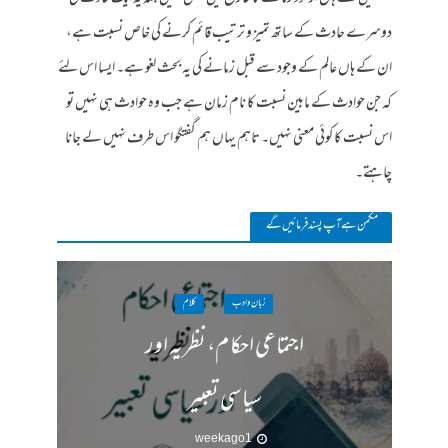
دوسرے حادث کے ساتھ تمیز و ترتیب قائم کرنے کی خاص نسبت ہے،
ان کے ہاں عالم کے وجود سے قبل زمانے کی یہ بحث لغو ہے۔ ایسا اس لئے
کہ جن حوادث کے مابین نسبت کا نام زمان ہے جب وہ حوادث ہی نہیں تو
اس نسبت کا کوئی معنی نہیں۔ تاہم یہاں ہم گفتگو اس طرف نہیں لے جانا
چاہتے۔
مکمن ہےآپ پسند فرمائیں گے
زبان وادب
کلام
اجتماعی احکام، نظریہ اور
سیاسی تعبیر
1 week ago