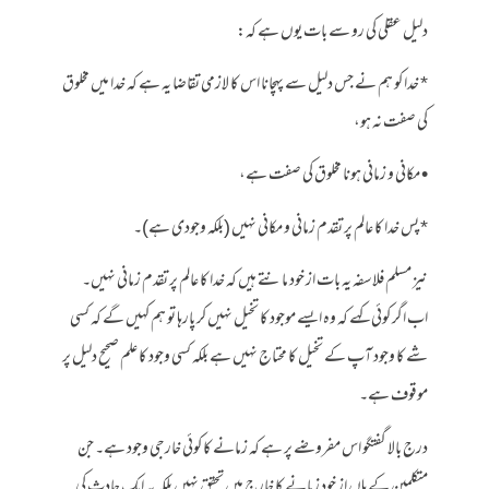
دلیل عقلی کی رو سے بات یوں ہے کہ:
* خدا کو ہم نے جس دلیل سے پہچانا اس کا لازمی تقاضا یہ ہے کہ خدا میں مخلوق
کی صفت نہ ہو،
• مکانی و زمانی ہونا مخلوق کی صفت ہے،
* پس خدا کا عالم پر تقدم زمانی و مکانی نہیں (بلکہ وجودی ہے)۔
نیز مسلم فلاسفہ یہ بات از خود مانتے ہیں کہ خدا کا عالم پر تقدم زمانی نہیں۔
اب اگر کوئی کہے کہ وہ ایسے موجود کا تخیل نہیں کر پارہا تو ہم کہیں گے کہ کسی
شے کا وجود آپ کے تخیل کا محتاج نہیں ہے بلکہ کسی وجود کا علم صحیح دلیل پر
موقوف ہے۔
درج بالا گفتگو اس مفروضے پر ہے کہ زمانے کا کوئی خارجی وجود ہے۔ جن
متکلمین کے ہاں از خود زمانے کا خارج میں تحقق نہیں بلکہ یہ ایک حادث کی