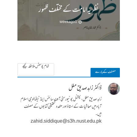
نظریہ امامت کے مختلف ظہور
1 week ago
تمام پوسٹس ملاحظہ کیجے
مصنف کے بارے
ڈاکٹر زاہد صدیق مغل
زاہد صدیق مغل، نیشنل یونیورسٹی آف سائنس اینڈ ٹیکنالوجی اسلام
آباد میں معاشیات کے استاذ اور متعدد تحقیقی کتابوں کے مصنف
ہیں۔
zahid.siddique@s3h.nust.edu.pk