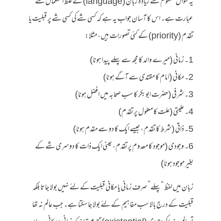
یہ سوال مفہوم سے زیادہ زبان (language) کے غلط استعمال سے
عبارت ہے۔ اس کا آسان جواب یہ ہے کہ کسی شے کی کسی شے پر قبلیت یا
تقدم (priority) کے کئی تصورات ہیں، مثلا:
1۔ زمانی (میرے والد کا مجھ سے پہلے پیدا ہونا)
2۔ مکانی (امام کا مقتدی سے آگے ہونا)
3۔ شرفی (حضرت ابوبکر کا سب صحابہ میں افضل ہونا)
4۔ علیتی (علت کا معلول پر تقدم)
5۔ ذاتی (شرط کا تقدم، جیسے ایک کا دو سے مقدم ہونا)
6۔ وجودی (موجود کا معدوم پر تقدم، یعنی ایک ذات کا دوسری شے کے
بغیر موجود ہونا)
زبان میں لفظ “پہلے” صرف زمانی یا مکانی قبلیت کے لئے نہیں بولا جاتا بلکہ
قبلیت کے درج بالا سب مفاہیم کے لئے بولا جاسکتا ہے۔ جب عالم نہ تھا