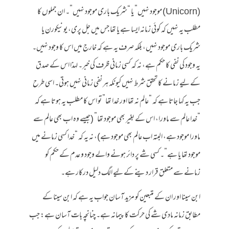
(Unicorn) موجود نہیں” یا “شریک باری موجود نہیں”۔ ان جملوں کا
مطلب یہ نہیں کہ کوئی زمانہ ایسا ہے یا تھا جس میں جل پری، یونیکورن یا
شریک باری موجود نہیں، بلکہ صرف یہ ہے کہ خارج میں اس کا وجود نہیں۔
یہ وجود کی نفی کا حکم ہے، نہ کہ کسی زمانی ظرف کی خبر۔ لہذا اس کے صدق
کے لیے زمانے کا تحقق شرط نہیں کیونکہ ہر نفی زمانی نہیں ہوتی۔ اسی طرح
جب یہ کہا جاتا ہے کہ “عالم نہ تھا اور خدا تھا” تو اس کا مطلب یہ ہوتا ہے کہ
“خدا عالم سے ماورا، اس کے بغیر بھی موجود تھا” (جیسے وہ اب بھی عالم سے
ماورا موجود ہے، البتہ اب عالم بھی موجود ہے)، نہ یہ کہ “خدا کسی زمانے میں
موجود تھا یا ہے”۔ کسی شے پر دائر ہونے والے وجود و عدم کے حکم کو
زمانے سے متعلق قرار دینے کے لیے الگ دلیل درکار ہے۔
ابن سینا اور ان کے متبعین کو مزید آسان جواب یہ ہے کہ ابن سینا کے
مطابق زمانہ مادی شے کی حرکت کا پیمانہ ہے۔ چنانچہ بات آسان ہے: جب