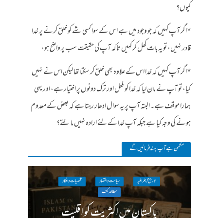
کیوں؟
* اگر آپ کہیں کہ جو وجود میں ہے اس کے سوا کسی شے کو خلق کرنے پر خدا
قادر نہیں، تو یہ بات کھل کر کہیں تاکہ آپ کی حقیقت سب پر واضح ہو،
* اگر آپ کہیں کہ خدا اس کے علاوہ بھی خلق کر سکتا تھا لیکن اس نے نہیں
کیا، تو آپ نے مان لیا کہ خدا کو فعل اور ترک دونوں پر اختیار ہے، اور یہی
ہمارا موقف ہے۔ البتہ آپ پر یہ سوال ادھار رہتا ہے کہ بعض کے معدوم
ہونے کی وجہ کیا ہے جبکہ آپ خدا کے لئے ارادہ نہیں مانتے؟
مکمن ہےآپ پسند فرمائیں گے
تاریخ / جغرافیہ
سیاست واقتصاد
شخصیات وافکار
مطالعہ کتب
پاکستان میں اکثریت کو اقلیت