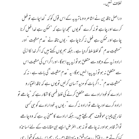
خلاف نہیں۔
دراصل ناقدین نے اشاعرہ و ماتریدیہ کے اس قول کو کہ “خدا چاہے تو فعل
کرے اور چاہے تو نہ کرے” کو یوں سمجھ لیا ہے کہ “ممکن ہے خدا فعل کرنا
چاہے اور ممکن ہے فعل نہ کرنا چاہے”، یوں ناقد نے “عدمِ مشیت” اور
“مشیتِ عدم” کو خلط ملط کردیا ہے۔ جبکہ ہم یوں کہتے ہیں کہ اگر خدا کا ازلی
ارادہ زید کے وجود سے متعلق ہو تو زید پیدا ہوگا، اور اگر اس کی مشیت اس
سے متعلق نہ ہو تو زید پیدا نہیں ہوگا، یہ “عدمِ مشیت” کی بات ہے، نہ کہ
“مشیتِ عدم”۔ اگر بات کو مزید آسان کرلیں تو یوں ہے کہ ناقد اختیار و
ارادے کو خود ارادے سے متعلق کرنے کی غلط فہمی کا شکار ہے کہ “چاھے تو
ارادہ کرے اور چاھے تو ارادہ نہ کرے”، یوں یہ خود ارادے کو ہی کسی
خارجی چیز پر موقوف سمجھ لیتے ہیں۔ جبکہ ارادے کا معنی یہ ہے کہ وہ چاھے
تو اثر ظاہر ہو اور نہ چاھے تو نہ ہو۔ الغرض ایسے ہی مقامات کے لئے اساتذہ
کہا کرتے ہیں: فتامل، ھذا دقیق و مذلة الاقدام۔ پس ہم اس بات کو قبول ہی