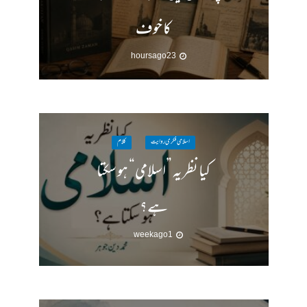
کا خوف
23 hours ago
اسلامی فکری روایت
کلام
کیا نظریہ ”اسلامی“ ہو سکتا
ہے؟
1 week ago