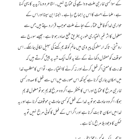
کے سوا کسی خارجی علت و داعیے کی محتاج نہیں۔ اشاعرہ و ماتریدیہ کا یہی کہنا
ہے، علمائے امت کا اس پر اجماع رہا ہے۔ البتہ ابن سینا اور اس کے
حواری خدا کو فاعل مختار کے بجائے علتِ موجب قرار دیتے ہیں جس سے
معلول کا اثر غیر اختیاری طور پر بطریق طبع صادر ہوتا ہے، جیسے سورج سے
روشنی، تاکہ ارسطو کی پیروی میں عالم کو قدیم کہنے کی سبیل نکالی جاسکے۔ اس
موقف کو معقول دکھانے کے لئے یہ لوگ ایک شبہ یہ پیش کرتے ہیں کہ
قدرت کا معنی اگر فعل کرنے اور نہ کرنے کا اختیار ہے، تو اس کا مطلب خدا
میں امکان جاری کرنا ہے کیونکہ اس صورت میں اس سے فعل کا صدور کسی
خارجی مرجح کا محتاج اور اس کا منتظر ہے اگر وہ مرجح قدیم ہو تو معلول قدیم
ہوگا، اگر وہ حادث ہو تو یہ خدا کے فعل کو کسی حادث پر موقوف کرنا ہے اور یہ
خدا میں امکان ثابت کرنا ہے اور اگر اس کے فعل کا کوئی مرجح نہیں تو یہ
ممکن کا وجود بلا مرجح ماننا ہے۔
تاہم یہ ایک بوگس اعتراض ہے: