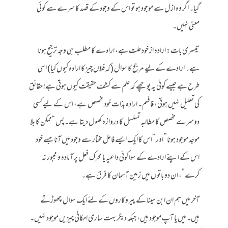
گیا۔ اگر وہ ازل سے موجود ہو تو اس کے وجود کے قصد کا سرے سے کوئی
معنی نہیں۔
تیسری بات: ارادہ از خود علت ہے، ارادے کا مطلب ہی وجہ ترجیح ہونا
ہے۔ ارادے کے لیے مرجح کا سوال (کہ فلاں چیز کا ارادہ کیوں کیا) اسی
طرح ہے جیسے کوئی یہ پوچھے کہ علم سے کشف حقیقت کیوں ہوتی ہے! حقائق
کی تعلیل نہیں ہوتی، فافہم۔ ارادہ بذات خود مخصص ہے، اس کے لیے کسی
دوسرے مخصص کا مطالبہ تسلسل کا دروازہ کھول دیتا ہے۔ پس “ممکن کا بلا
موجد موجود ہونا” اور “اس کا ایک ایسے فاعل مختار سے وجود میں آنا جسے خود
اس کے اپنے ارادے کے سوا کوئی داعیہ یا محرک فعل پر آمادہ و مجبور نہ
کرے”، ان دو باتوں میں زمین آسمان کا فرق ہے۔
آخر میں ہم ان ابن سینا کے پیروکاروں کے لئے ایک سوال چھوڑتے
ہیں۔ میں یا آپ موجود ہیں، جبکہ دیگر بہت ساری امکانی چیزیں موجود نہیں۔