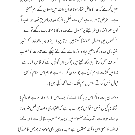
نہیں کرتے کہ خدا کا فاعل مختار ہونا خدا کی ذات میں امکان کے ہم معنی
ہے۔ الغرض قادر وہ ہے جس سے فعل یا اثر کا صدور بطریقِ قصد ہو۔ اب اگر
کوئی غیر اختیاری طریقے پر معلول کے صدور کا نام قدرت رکھے تو اسے
آنکھوں میں دھول جھونکنا کہتے ہیں۔ ناقدین اپنے واجب الوجود کے غیر
اختیاری صدور کو مذھبی لبادہ اوڑھانے کے لئے چپکے سے قدرت کا مطلب
“صرف فعل کرنا” ہی رکھ لیتے ہیں (اگر یہاں کوئی یہ کہے کہ فاعل مختار سے
خدا میں کثرت لازم آتی ہے جو امکان کو لازم ہے تو ہم اس الزام کو بھی
قبول نہیں کرتے، اس پر ہم الگ سے لکھ چکے ہیں)۔
دوسری بات: اگر اس پر یہ کہا جائے کہ جب اس کا ارادہ قدیم ہے تو عالم یا
اثر قدیم کیوں نہیں؟ تو اس کا جواب یہ ہے کہ اختیاری و قصدی فعل ضرورتاً
حادث ہوتا ہے، قصد کے مفہوم میں ہی عدمِ مطلوب شامل ہے اس لئے
کہ قصد کا معنی اس وقت معقول ہے جب وہ چیز ابھی موجود نہ ہو جس کا قصد کیا