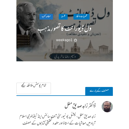
شخصیات وافکار
فلسفہ
مطالعہ کتب
ول ڈیورانٹ کا تصورِ مذہب
1 week ago
تمام پوسٹس ملاحظہ کیجے
مصنف کے بارے
ڈاکٹر زاہد صدیق مغل
زاہد صدیق مغل، نیشنل یونیورسٹی آف سائنس اینڈ ٹیکنالوجی اسلام
آباد میں معاشیات کے استاذ اور متعدد تحقیقی کتابوں کے مصنف