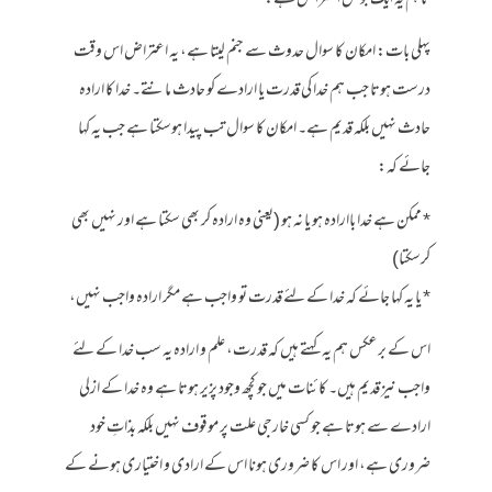
پہلی بات: امکان کا سوال حدوث سے جنم لیتا ہے، یہ اعتراض اس وقت
درست ہوتا جب ہم خدا کی قدرت یا ارادے کو حادث مانتے۔ خدا کا ارادہ
حادث نہیں بلکہ قدیم ہے۔ امکان کا سوال تب پیدا ہوسکتا ہے جب یہ کہا
جائے کہ:
* ممکن ہے خدا باارادہ ہو یا نہ ہو (یعنی وہ ارادہ کر بھی سکتا ہے اور نہیں بھی
کرسکتا)
* یا یہ کہا جائے کہ خدا کے لئے قدرت تو واجب ہے مگر ارادہ واجب نہیں،
اس کے برعکس ہم یہ کہتے ہیں کہ قدرت، علم و ارادہ یہ سب خدا کے لئے
واجب نیز قدیم ہیں۔ کائنات میں جو کچھ وجود پزیر ہوتا ہے وہ خدا کے ازلی
ارادے سے ہوتا ہے جو کسی خارجی علت پر موقوف نہیں بلکہ بذاتِ خود
ضروری ہے، اور اس کا ضروری ہونا اس کے ارادی و اختیاری ہونے کے