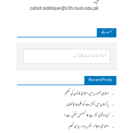
ہیں۔
zahid.siddique@s3h.nust.edu.pk
کمنت کیجے
کمنٹ کرنے کے لیے یہاں کلک کریں
Recent Posts
اسلامی جمہوریہ میں اسلامی قانون کی تعلیم
پاکستان میں اکثریت کو اقلیت کا خوف
کیا دو قومی نظریے کا تسلسل ممکن ہے ؟
اجتماعی احکام، نظریہ اور سیاسی تعبیر