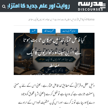
Home
»
کیا فاعلِ مختار خدا میں امکان ثابت ہوتا ہے؟ ابن سینا اور حواریوں کا ایک مغالطہ
اسلامی فکری روایت
شخصیات وافکار
فلسفہ
کیا فاعلِ مختار خدا میں امکان ثابت ہوتا
ہے؟ ابن سینا اور حواریوں کا ایک
مغالطہ
1 month ago
کمنت کیجے
22 منٹ چاہیں
دلیلِ عقل و قرآنی کے مطابق خدا فاعل مختار ہے، یعنی اس کے لئے یہ معنی
یا صفت ثابت ہے کہ وہ چاہے تو فعل کرے (یعنی اثر یا مخلوق کو وجود
دے) اور چاہے تو نہ کرے، اور اس کی یہ مشئیت خود اس کے ارادے