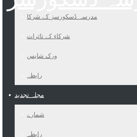
مدرسہ ڈسکورسز کے شرکا
شرکاء کے تاثرات
ورک شاپس
رابطہ
مجلہ تجدید
شمارے
رابطہ