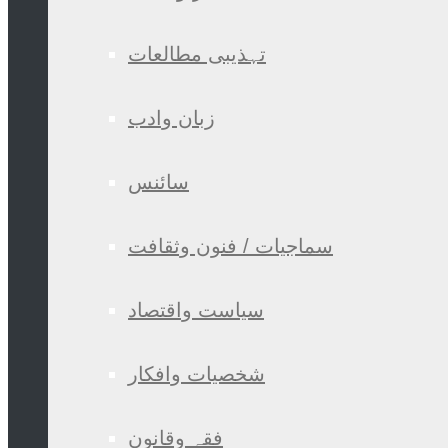
تہذیبی مطالعات
زبان وادب
سائنس
سماجیات / فنون وثقافت
سیاست واقتصاد
شخصیات وافکار
فقہ وقانون