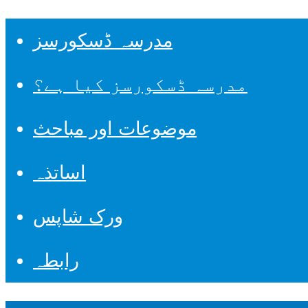
مدرسہ ڈسکورسز
مدرسہ ڈسکورسز کیا ہے؟
موضوعات اور مباحث
اساتذہ
ورک شاپس
رابطہ