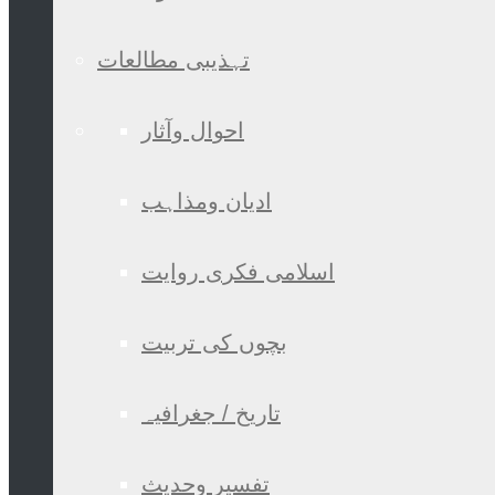
تہذیبی مطالعات
احوال وآثار
ادیان ومذاہب
اسلامی فکری روایت
بچوں کی تربیت
تاریخ / جغرافیہ
تفسیر وحدیث