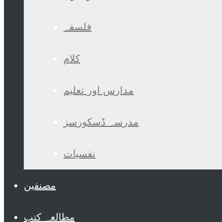
فلسفہ
کلام
مدارس اور تعلیم
مدرسہ ڈسکورسز
نفسیات
مصنفین
مطالعہ کتب