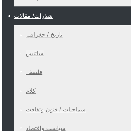
شذرات/ مقالات
تاریخ / جغرافیہ
سائنس
فلسفہ
کلام
سماجیات / فنون وثقافت
سیاست واقتصاد