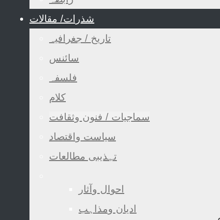
شذرات/ مقالات
تاریخ / جغرافیہ
سائنس
فلسفہ
کلام
سماجیات / فنون وثقافت
سیاست واقتصاد
تہذیبی مطالعات
احوال وآثار
ادیان ومذاہب