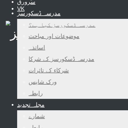
سرورق
VK
مدرسہ ڈسکورسز
مدرسہ ڈسکورسز کیا ہے؟
موضوعات اور مباحث
اساتذہ
مدرسہ ڈسکورسز کے شرکا
شرکاء کے تاثرات
ورک شاپس
رابطہ
مجلہ تجدید
شمارے
رابطہ