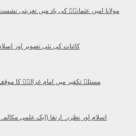
مولانا امین عثمانیؒ کی یاد میں تعزیتی نشست
کائنات کی نئی تصویر اور اسلام
مسئلہ تکفیر میں امام غزالیؒ کا موقف
اسلام اور نظریہ ارتقا (ایک علمی مکالمہ)