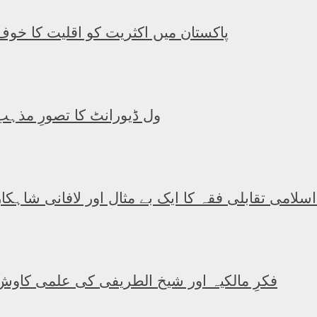
پاکستان میں اکثریت کو اقلیت کا خوف
ول ڈیورانٹ کا تصورِ مذہب
 اسلامی تقابلی فقہ کا ایک بے مثال اور لافانی شاہکار
فکرِ مالکیہ اور شیخ الطریفی کی علمی کاوش