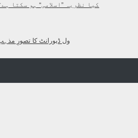
کیا نظریہ ”اسلامی“ ہو سکتا ہے؟
ول ڈیورانٹ کا تصورِ مذہب