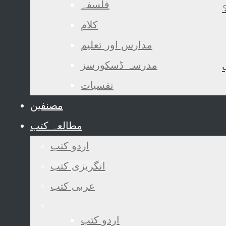
فلسفہ
کلام
مدارس اور تعلیم
مدرسہ ڈسکورسز
نفسیات
مصنفین
مطالعہ کتب
اردو کتب
انگریزی کتب
عربی کتب
اردو کتب