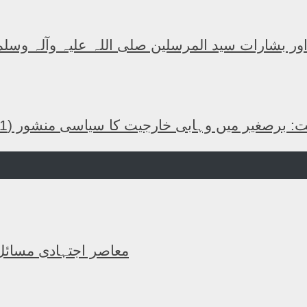
 اور بشارات سید المرسلین صلی اللہ علیہ وآلہ وسلم
: برصغیر میں وہابی خارجیت کا سیاسی منشور (1)
معاصر اجتہادی مسائل