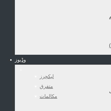
وڈیوز
لیکچرز
متفرق
مکالمات