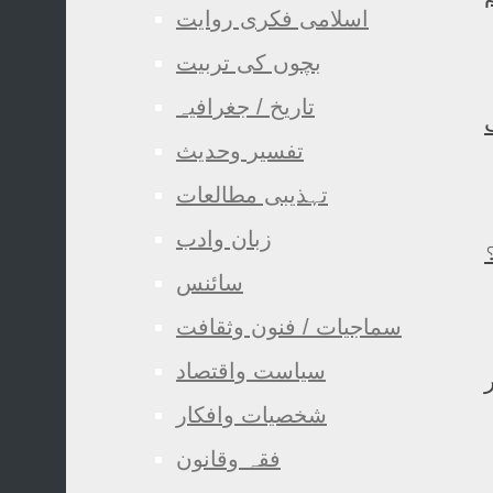
اسلامی فکری روایت
بچوں کی تربیت
تاریخ / جغرافیہ
تفسیر وحدیث
تہذیبی مطالعات
زبان وادب
سائنس
سماجیات / فنون وثقافت
سیاست واقتصاد
شخصیات وافکار
فقہ وقانون