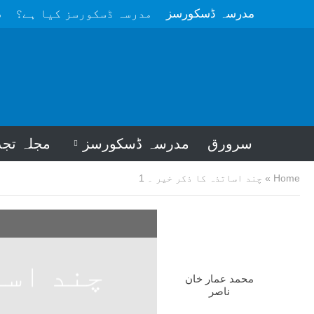
مدرسہ ڈسکورسز
مدرسہ ڈسکورسز کیا ہے؟
م
سرورق
مدرسہ ڈسکورسز
مجلہ تجد
Home
»
چند اساتذہ کا ذکر خیر ۔ 1
چند اسا
محمد عمار خان
ناصر