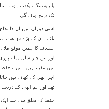
یا ریسلنگ دیکھتے ہوئے 
تک پہنچ جائے گی۔
اسی دوران میں ان کا نکاح 
پائے۔ ان کے بڑے دو بچے، ہم
ہنسانے کا ہمیں موقع ملا
اور تین چار سال پہلے پوری
میں مقیم ہیں۔ میرے حفظ ق
اجر انھی کے کھاتے میں جات
تھے اور ہم انھی کے ذریعے
حفظ کے تعلق سے چند ایک مز