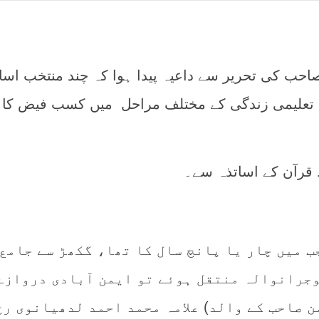
صاحب کی تحریر سے داعیہ پیدا ہوا کہ چند منتخب اسا
سے تعلیمی زندگی کے مختلف مراحل میں کسب فیض کا
 قرآن کے اساتذہ سے۔
197 یا 1980 میں، جب میں چار یا پانچ سال کا تھا، گکھڑ سے جامع
جرانوالہ منتقل ہوئے تو ایمن آبادی دروازے
 صاحب کے والد) علامہ محمد احمد لدھیانوی رح