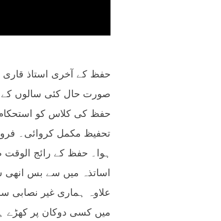
حفظ کے آخری استاذ قاری 
صورت حال کئی سالوں کے ل
حفظ کی کلاس کو استحکام د
ہوا۔ حفظ کے رائج الوقت 
اساتذہ میں سے بس انھی س
علاوہ ہماری غیر نصابی س
میں کسی دوکان پر کھڑے ہو