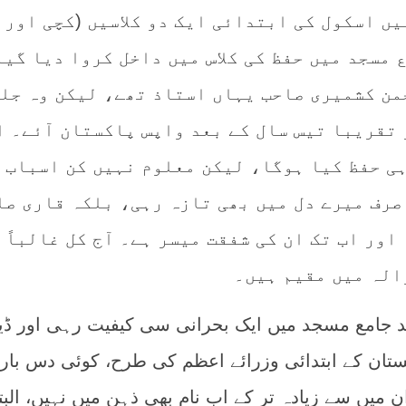
ں اسکول کی ابتدائی ایک دو کلاسیں (کچی اور
 مسجد میں حفظ کی کلاس میں داخل کروا دیا گیا
من کشمیری صاحب یہاں استاذ تھے، لیکن وہ جلد
 تقریبا تیس سال کے بعد واپس پاکستان آئے۔ ا
ہی حفظ کیا ہوگا، لیکن معلوم نہیں کن اسباب 
صرف میرے دل میں بھی تازہ رہی، بلکہ قاری صا
اور اب تک ان کی شفقت میسر ہے۔ آج کل غالباً‌
الہ میں مقیم ہیں۔
د جامع مسجد میں ایک بحرانی سی کیفیت رہی اور ڈی
تان کے ابتدائی وزرائے اعظم کی طرح، کوئی دس بار
ن میں سے زیادہ تر کے اب نام بھی ذہن میں نہیں، البت