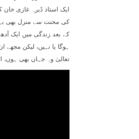
ایک استاذ ڈیرہ غازی خان ک
کی محنت سے منزل بھی بہت
کے بعد زندگی میں ایک آدھ
ہوگا یا نہیں، لیکن مجھے ا
تعالیٰ وہ جہاں بھی ہوں، 