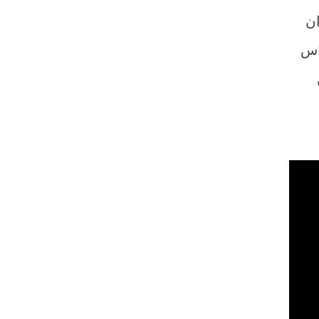
ان
اس