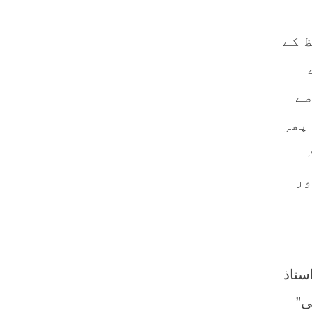
 کے
صے
 پھر
ور
ستاذ
ی”