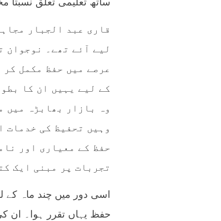
ساتھ تعلیمی تعلق نسبتاً‌ م
قاری عبد الجبار مجاہد
لیے آئے تھے۔ نوجوان ت
عرصے میں حفظ مکمل کر ل
کے لیے یہیں ان کا بطور
وہ بازار بھابڑہ میں م
وہیں تحفیظ کی خدمات ا
حفظ کے معیاری اور نام
تجربات پر مبنی ایک کت
اسی دور میں چند ماہ کے لی
حفظ یہاں تقرر ہوا۔ ان کی