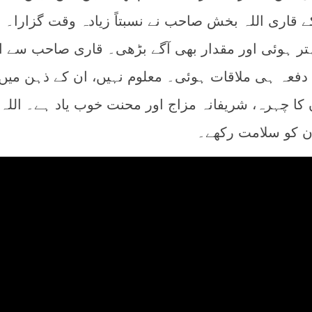
ے قاری اللہ بخش صاحب نے نسبتاً‌ زیادہ وقت گزارا۔ 
ر ہوئی اور مقدار بھی آگے بڑھی۔ قاری صاحب سے 
 دفعہ ہی ملاقات ہوئی۔ معلوم نہیں، ان کے ذہن میں
ن کا چہرہ، شریفانہ مزاج اور محنت خوب یاد ہے۔ اللہ
ان کو سلامت رکھے۔