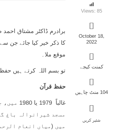
Views:
85
برادرم ڈاکٹر مشتاق احمد 
October 18,
2022
کا ذکر خیر کیا جائے جن 
موقع ملا۔
کمنت کیجے
تو بسم اللہ کرتے ہیں حفظ
حفظ قرآن
104 منٹ چاہیں
غالباً‌ 9
مسجد شیرانوالہ باغ گو
شئیر کریں
میں (میاں انعام الرحمن