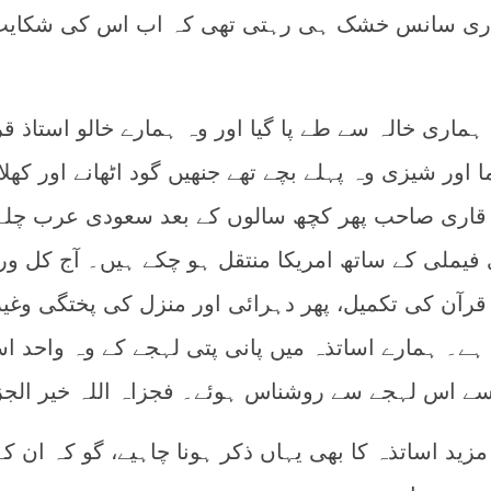
ہماری سانس خشک ہی رہتی تھی کہ اب اس کی شکایت
ہماری خالہ سے طے پا گیا اور وہ ہمارے خالو استاذ قر
ا اور شیزی وہ پہلے بچے تھے جنھیں گود اٹھانے اور کھلا
۔ قاری صاحب پھر کچھ سالوں کے بعد سعودی عرب چلے
 فیملی کے ساتھ امریکا منتقل ہو چکے ہیں۔ آج کل ورج
رآن کی تکمیل، پھر دہرائی اور منزل کی پختگی وغیر
ا ہے۔ ہمارے اساتذہ میں پانی پتی لہجے کے وہ واحد اس
 سے اس لہجے سے روشناس ہوئے۔ فجزاہ اللہ خیر الجز
ید اساتذہ کا بھی یہاں ذکر ہونا چاہیے، گو کہ ان کے