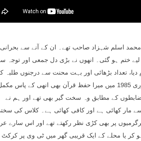
محمد اسلم شہزاد صاحب تھے۔ ان کے آنے سے بحرانی
یے ختم ہو گئی۔ انھوں نے بڑی دل جمعی اور توجہ س
یا، تعداد بڑھائی اور بہت محنت سے درجنوں طلبہ ک
تحفیظ مکمل کروائی۔ فروری 1985 میں میرا حفظ قرآن بھی انھی کے پاس مکم
ضابطوں کے مطابق وہ سخت گیر بھی تھے اور ہم نے
ے مار کھائی ہے اور کافی کھائی ہے۔ کلاس کی سخت
رگرمیوں پر بھی کڑی نظر رکھتے تھے اور اس سارے ع
 کر یا محلے کے ایک قریبی گھر میں ٹی وی پر کرکٹ 