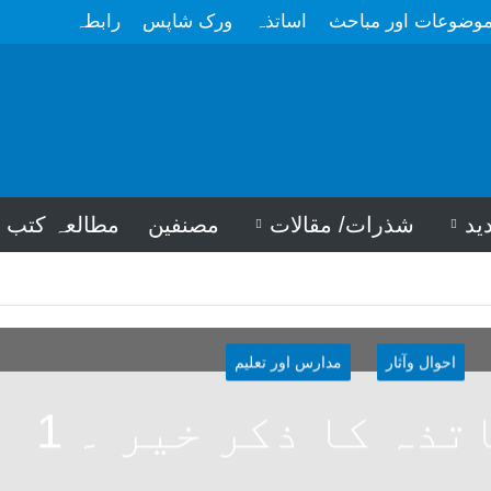
وضوعات اور مباحث
اساتذہ
ورک شاپس
رابطہ
ید
شذرات/ مقالات
مصنفین
مطالعہ کتب
احوال وآثار
مدارس اور تعلیم
تذہ کا ذکر خیر ۔ 1