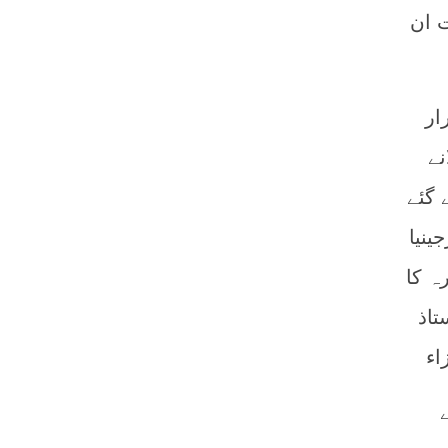
 ان
ار
نے
 گئے
ینیا
ہ کا
تاذ
اء