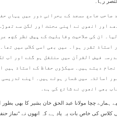
ختصر رہا۔
 صاحب جامع مسجد کے بحرانی دور میں یہاں حفظ
ھے اور انھوں نے اپنی محنت اور لگن سے تھوڑے
یا۔ ان کی صلاحیت وقابلیت کے پیش نظر کچھ عر
 استاذ تقرر ہوا۔ میں بھی اسی کلاس میں تھا۔
درسہ فیض القرآن میں منتقل ہو گئے اور اب تک
نجام دیتے ہیں۔ سیکڑوں حفاظ کے استاذ ہیں ا
ور اساتذہ میں شمار ہوتے ہیں۔ اپنے تدریسی
اب بھی انھوں نے شائع کی ہے۔
ے ہمارے چچا مولانا عبد الحق خان بشیر کا بھی بطور ا
 کلاس کی خاص بات یہ یاد ہے کہ انھوں نے “نماز حنف