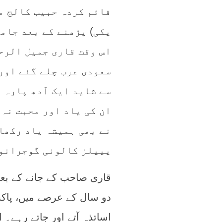
قائم کردہ حبیب کالج می
پکی) پڑھنے کے بعد جامع
اس وقت قاری جمیل الرح
سعودی عرب چلے گئے اور
سے شاید ایک آدھ پارہ 
ان کی یاد اور محبت نہ 
نے بھی ہمیشہ یاد رکھا 
پیپلز کالونی گوجرانو
قاری صاحب کے جانے کے بع
دو سال کے عرصے میں، پاکس
اساتذہ آتے اور جاتے رہے۔ ا