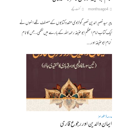
4 months ago
کمنت کیجے
پیر سید نصیر الدین نصیر گولڑوی متعدد کتابوں کے مصنف تھے انہوں نے
ایک کتاب امام اعظم ابو حنیفہ رحمہ اللہ کے بارے میں لکھی۔ جس کا نام
‘امام ابو حنیفہ اور...
مدرسہ ڈسکورسز
ایمان والدین اور رجوع قاری