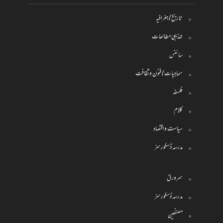
تاریخ / جغرافیہ
تہذیبی مطالعات
سائنس
سماجیات / فنون وثقافت
فلسفہ
کلام
سیاست واقتصاد
مدرسہ ڈسکورسز
سرورق
مدرسہ ڈسکورسز
مصنفین