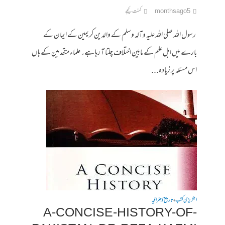
5 months ago
کمنت کیجے
رسول اللہ صلی اللہ علیہ وآلہ وسلم کے والدین کریمین کے ایمان کے
بارے میں اہل علم کے مابین اختلاف چلتا آ رہا ہے۔علماء متقدمین کے ہاں
اس مسئلہ پر زیادہ...
انگریزی کتب
تاریخ / جغرافیہ
•
A-CONCISE-HISTORY-OF-