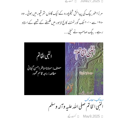
June 27, 2025
کمنت کیجے
مرزا اطہر بیگ کی پیدائش شیخوپورہ کے ایک گاؤں شرقپور میں ہوئی۔ وہ
۱۹۸۰ سے ۲۰۱۰ تک گورنمنٹ کالج لاہور میں فلسفے کے شعبے کے استاد
رہے۔ بیگ صاحب نے ٹیلی...
اردو کتب
مطالعہ کتب
•
النبی الخاتم صلی اللہ علیہ وآلہ وسلم
May 9, 2025
کمنت کیجے