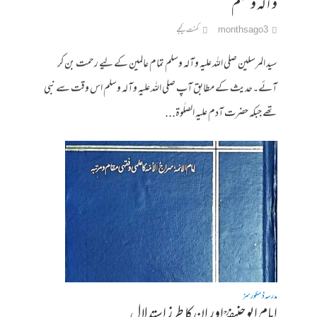
وآلہ وسلم
3 months ago
کمنت کیجے
سید المرسلین صلی اللہ علیہ وآلہ وسلم تمام عالمین کے لیے رحمت بن کر
آئے۔حدیث کے مطابق آپ صلی اللہ علیہ وآلہ وسلم اس وقت سے نبی
تھے جبکہ حضرت آدم علیہ الصلٰوۃ...
مدرسہ ڈسکورسز
امام ابو حنیفہؒ اور ان کا طرز استدلال