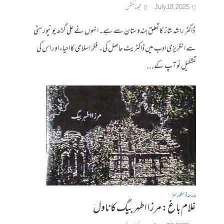
July 18, 2025
فیصد کمنٹس
ڈاکٹر راشد شاز کا تعلق ہندوستان سے ہے۔ انہوں نے علی گڑھ یونیورسٹی
سے انگریزی ادب میں ڈاکٹریٹ حاصل کی۔ فکر اسلامی کا احیاء اور اس کی
تشکیل نو آپ کے...
مدرسہ ڈسکورسز
غلام باغ: مرزا اطہر بیگ کا ناول