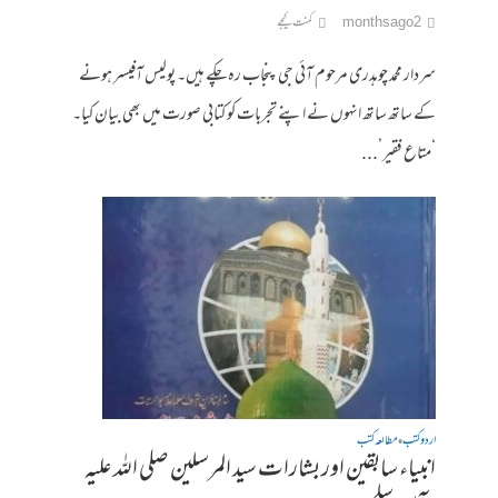
2 months ago
کمنت کیجے
سردار محمد چوہدری مرحوم آئی جی پنجاب رہ چکے ہیں۔ پولیس آفیسر ہونے
کے ساتھ ساتھ انہوں نے اپنے تجربات کو کتابی صورت میں بھی بیان کیا۔
‘متاع فقیر’...
اردو کتب
مطالعہ کتب
•
انبیاء سابقین اور بشارات سید المرسلین صلی اللہ علیہ