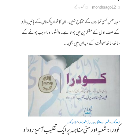
12 months ago
کمنت کیجے
سبط حسن کسی تعارف کے محتاج نہیں۔ ان کا شمار پاکستان کے بائیں بازو
کے صف اول کے مفکرین میں ہوتا ہے۔ دانشور اور ادیب ہونے کے
ساتھ ساتھ صحافت کے میدان میں بھی...
اردو کتب
شخصیات وافکار
مدرسہ ڈسکورسز
مطالعہ کتب
•
•
•
کودرا: شعیہ اور سنی مفاہمہ پر ایک تقلیب آمیز روداد