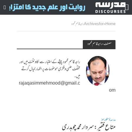
Home
»
Archives for راجہ قاسم محمود
مصنف - راجہ قاسم محمود
راجہ قاسم محمود پیشے کے اعتبار سے اکاونٹنٹ ہیں اور
مختلف علمی وفکری موضوعات پر اظہار خیال کرتے
ہیں۔
rajaqasimmehmood@gmail.c
om
مدرسہ ڈسکورسز
متاع فقیر:سردار محمد چوہدری