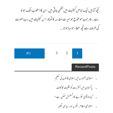
کچھ کتابیں ایک خاص کیفیت میں لکھی جاتی ہیں، ان کا اسلوب الگ ہوتا
ہے۔ پھر جب موضوع ہو سیرت مقدسہ کا تو پھر اس کیفیت میں رب العزت
کی طرف سے کچھ عطاء ہو رہا ہوتا...
7
…
3
2
1
اگلا
Recent Posts
اسلامی جمہوریہ میں اسلامی قانون کی تعلیم
پاکستان میں اکثریت کو اقلیت کا خوف
کیا دو قومی نظریے کا تسلسل ممکن ہے ؟
اجتماعی احکام، نظریہ اور سیاسی تعبیر