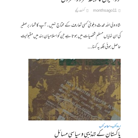
11 months ago
کمنت کیجے
شاہ ولی اللہ محدث دہلویؒ کسی تعارف کے محتاج نہیں۔ آپ کا شمار برصغیر
کی ان نمایاں مسلم شخصیات میں ہوتا ہے جن کو اسلامیان ہند میں مقبولیت
حاصل ہوئی بلکہ یہ کہنا...
اردو کتب
مطالعہ کتب
•
پاکستان کے تہذیبی و سیاسی مسائل