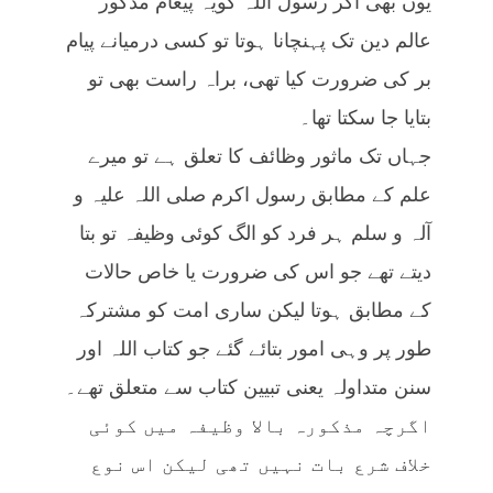
یوں بھی اگر رسول اللہ کویہ پیغام مذکور
عالم دین تک پہنچانا ہوتا تو کسی درمیانے پیام
بر کی ضرورت کیا تھی، براہ راست بھی تو
بتایا جا سکتا تھا۔
جہاں تک ماثور وظائف کا تعلق ہے تو میرے
علم کے مطابق رسول اکرم صلی اللہ علیہ و
آلہ و سلم ہر فرد کو الگ کوئی وظیفہ تو بتا
دیتے تھے جو اس کی ضرورت یا خاص حالات
کے مطابق ہوتا لیکن ساری امت کو مشترکہ
طور پر وہی امور بتائے گئے جو کتاب اللہ اور
سنن متداولہ یعنی تبیین کتاب سے متعلق تھے۔
اگرچہ مذکورہ بالا وظیفہ میں کوئی
خلاف شرع بات نہیں تھی لیکن اس نوع