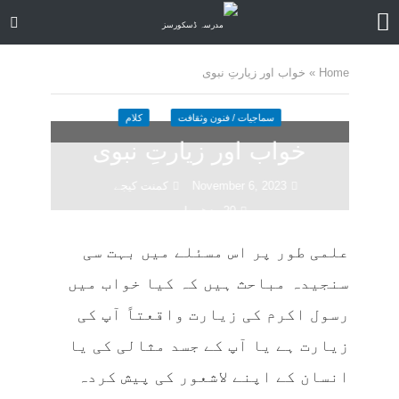
Home
»
خواب اور زیارتِ نبوی
سماجیات / فنون وثقافت
کلام
خواب اور زیارتِ نبوی
November 6, 2023
کمنت کیجے
20 منٹ چاہیں
علمی طور پر اس مسئلے میں بہت سی
سنجیدہ مباحث ہیں کہ کیا خواب میں
رسول اکرم کی زیارت واقعتاً آپ کی
زیارت ہے یا آپ کے جسد مثالی کی یا
انسان کے اپنے لاشعور کی پیش کردہ