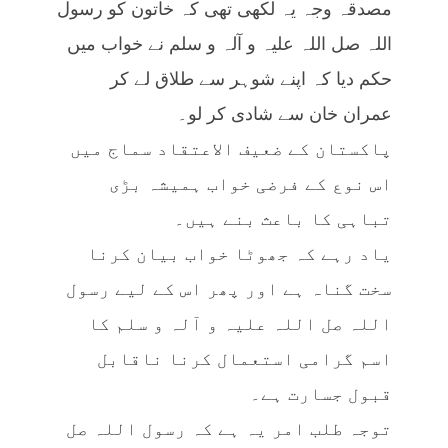
مصدقہ وجہ یہ لکھی تھی کہ خاتون کو رسول
اللہ صل اللہ علیہ و آلہ و سلم نے خواب میں
حکم دیا کہ اپنے شوہر سے طلاق لے کر
عمران خان سے شادی کر لو۔
پاکستان کے ضعیف الاعتقاد سماج میں
اس نوع کے فرضی خواب ہمیشہ بڑی
تباہی کا باعث بنے ہیں۔
یاد رہے کہ جھوٹا خواب بیان کرنا
سخت گناہ ہے اور پھر اس کے لیے رسول
اللہ صل اللہ علیہ و آلہ و سلم کا
اسم گرامی استعمال کرنا ناقابل
قبول جسارت ہے۔
توجہ طلب امر یہ ہے کہ رسول اللہ صل