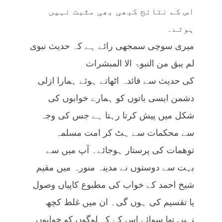
اس کے نتائج کبھی بھی مثبت نہیں
ہوتے۔
میری سوچی سمجھی رائے ہے کہ حدیث نبوی
لم یبق من النبوۃ الا المبشرات
کی حدیث سے فائدہ اٹھاتے ہوئے ہمارا ازلی
دشمن ایسی باتوں کو ہمارے خوابوں کی
شکل میں پیش کرتا رہتا ہے جس کی وجہ
سے محکمات سے ہٹ کر امت مسلمہ
توھمات کی پرستار ہوجائے۔ آپ میں سے
بہت سے دوستوں نے مدینہ منورہ میں مقیم
شیخ احمد کے خواب کی مطبوع کاپیاں وصول
یا تقسیم کی ہوں گی۔ ان میں غلط کچھ
نہیں تھا سوائے اس کے کہ لوگوں کو خوابوں