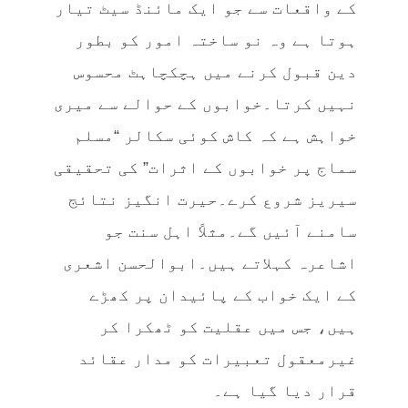
کے واقعات سے جو ایک مائنڈ سیٹ تیار
ہوتا ہے وہ نو ساختہ امور کو بطور
دین قبول کرنے میں ہچکچاہٹ محسوس
نہیں کرتا۔خوابوں کے حوالے سے میری
خواہش ہے کہ کاش کوئی سکالر “مسلم
سماج پر خوابوں کے اثرات”
کی تحقیقی
سیریز شروع کرے۔
حیرت انگیز نتائج
سامنے آئیں گے۔
مثلاً ا
ہل سنت جو
اشاعرہ کہلاتے ہیں۔ا
بوالحسن اشعری
کے ایک خواب کے پائیدان پر کھڑے
ہیں، جس میں عقلیت کو ٹھکرا کر
غیرمعقول تعبیرات کو مدار عقائد
قرار دیا گیا ہے۔