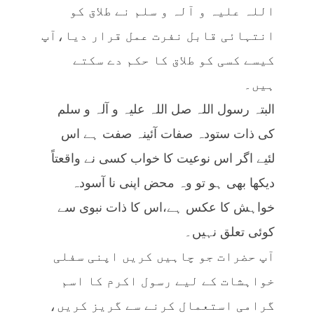
اللہ علیہ و آلہ و سلم نے طلاق کو
انتہائی قابل نفرت عمل قرار دیا،آپ
کیسے کسی کو طلاق کا حکم دے سکتے
ہیں۔
البتہ رسول اللہ صل اللہ علیہ و آلہ و سلم
کی ذات ستودہ صفات آئینہ صفت ہے اس
لئیے اگر اس نوعیت کا خواب کسی نے واقعتاً
دیکھا بھی ہو تو وہ محض اپنی نا آسودہ
خواہش کا عکس ہے،اس کا ذات نبوی سے
کوئی تعلق نہیں۔
آپ حضرات جو چاہیں کریں اپنی سفلی
خواہشات کے لیے رسول اکرم کا اسم
گرامی استعمال کرنے سے گریز کریں،