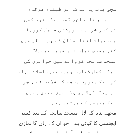
سچی بات یہ ہے کہ ہر طبقہ، فرقہ،
ادارہ، خاندان، گھر بلکہ فرد کسی
نہ کسی خواب سے روشنی حاصل کررہا
ہے۔جہاد افغانستان کے پس منظر میں
کئی مقدس خواب کار فرما تھے۔لال
مسجد سانحہ کروانے میں خوابوں کی
ایک مکمل کتاب موجود تھی۔اسلام آباد
کی ایک معروف مسجد کے خطیب نے ، جو
اب ریٹائرڈ ہو چکے ہیں لیکن یہیں
ایک مدرسہ کے مہتمم ہیں
مجھے بتایا کہ لال مسجد سانحہ کے بعد کسی
ایجنسی کا کوئی بندہ جو ان کے ہاں کا نمازی