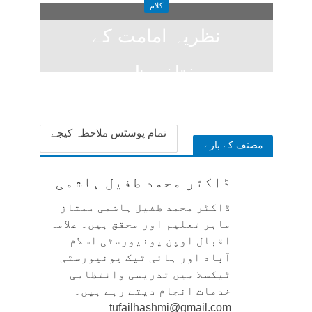
کلام
نظریہ امامت کے
مختلف ظہور
2 weeks ago
تمام پوسٹس ملاحظہ کیجے
مصنف کے بارے
ڈاکٹر محمد طفیل ہاشمی
ڈاکٹر محمد طفیل ہاشمی ممتاز
ماہر تعلیم اور محقق ہیں۔ علامہ
اقبال اوپن یونیورسٹی اسلام
آباد اور ہائی ٹیک یونیورسٹی
ٹیکسلا میں تدریسی وانتظامی
خدمات انجام دیتے رہے ہیں۔
tufailhashmi@gmail.com