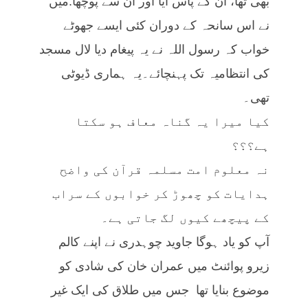
بھی تھا، ان کے پاس آیا اور ان سے پوچھا:میں
نے اس سانحہ کے دوران کئی ایسے جھوٹے
خواب کہ رسول اللہ نے یہ پیغام دیا لال مسجد
کی انتظامیہ تک پہنچائے۔یہ ہماری ڈیوٹی
تھی۔
کیا میرا یہ گناہ معاف ہو سکتا
ہے؟؟؟
نہ معلوم امت مسلمہ قرآن کی واضح
ہدایات کو چھوڑ کر خوابوں کے سراب
کے پیچھے کیوں لگ جاتی ہے۔
آپ کو یاد ہوگا جاوید چوہدری نے اپنے کالم
زیرو پوائنٹ میں عمران خان کی شادی کو
موضوع بنایا تھا جس میں طلاق کی ایک غیر