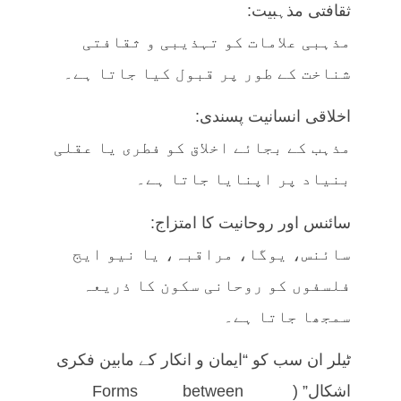
ثقافتی مذہبیت:
مذہبی علامات کو تہذیبی و ثقافتی
شناخت کے طور پر قبول کیا جاتا ہے۔
اخلاقی انسانیت پسندی:
مذہب کے بجائے اخلاق کو فطری یا عقلی
بنیاد پر اپنایا جاتا ہے۔
سائنس اور روحانیت کا امتزاج:
سائنس، یوگا، مراقبہ، یا نیو ایج
فلسفوں کو روحانی سکون کا ذریعہ
سمجھا جاتا ہے۔
ٹیلر ان سب کو “ایمان و انکار کے مابین فکری
اشکال” (Forms between