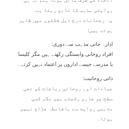
روایتی مذہب کا تابع رہتا ہے۔
یہ رجحانات درج ذیل شکلوں میں ظاہر
ہوتے ہیں:
ادارہ جاتی مذہب سے دوری:
افراد روحانی وابستگی رکھتے ہیں مگر کلیسا
یا مدرسے جیسے اداروں پر اعتماد نہیں کرتے۔
ذاتی روحانیت:
عبادات اور روحانی ریاضات کو نجی
سطح پر جاری رکھتے ہیں مگر کسی
مذہبی روایت سے باضابطہ جڑاؤ نہیں
ہوتا۔