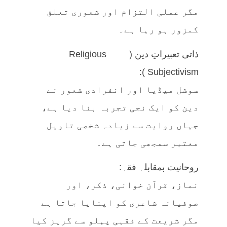
مگر عملی التزام اور شعوری تعلق
کمزور ہو رہا ہے۔
ذاتی تعبیراتِ دین (Religious
Subjectivism):
سوشل میڈیا اور انفرادی شعور نے
دین کو ایک نجی تجربہ بنا دیا ہے،
جہاں روایت سے زیادہ شخصی تاویل
معتبر سمجھی جاتی ہے۔
روحانیت بمقابلہ فقہ:
نماز، قرآن خوانی، ذکر، اور
صوفیانہ شاعری کو اپنایا جاتا ہے
مگر شریعت کے فقہی پہلو سے گریز کیا