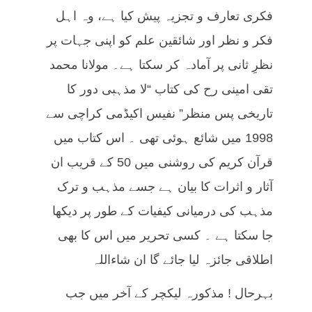
فکری تعارف و تجزیہ پیش کیا ہے، وہ اہل
فکر و نظر اور شائقین علم کو اپنی جہات پر
نظرِ ثانی پر آمادہ کر سکتا ہے۔ مولانا محمد
تقی امینی رح کی کتاب “لا مذہبی دور کا
تاریخی پس منظر” نفیس اکیڈمی کراچی سے
1998 میں شائع ہوئی تھی ۔ اس کتاب میں
قرآن کریم کی روشنی میں 50 کے قریب ان
آثار و اثرات کا بیان ہے جسے مذہب و ترک
مذہب کی درمیانی کیفیات کے طور پر دیکھا
جا سکتا ہے ۔ کسی تحریر میں اس کا بھی
اطلاقی جائزہ لیا جائے گا ان شاءاللہ
بہرحال ! مذکورہ لیکچر کے آخر میں جب