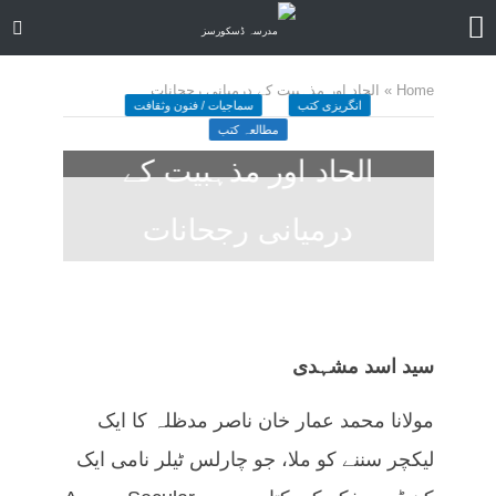
Home
»
الحاد اور مذہبیت کے درمیانی رجحانات
انگریزی کتب
سماجیات / فنون وثقافت
مطالعہ کتب
الحاد اور مذہبیت کے
درمیانی رجحانات
April 17, 2025
کمنت کیجے
33 منٹ چاہیں
سید اسد مشہدی
مولانا محمد عمار خان ناصر مدظلہ کا ایک
لیکچر سننے کو ملا، جو چارلس ٹیلر نامی ایک