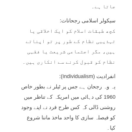
جاتا ہے۔
سیکولر اسلامی رجحانات:
کچھ طبقات اسلام کو ایک اخلاقی یا
تہذیبی نظام کے طور پر تو اپناتے
ہیں، مگر اجتماعی شریعت یا فقہی
نظام کو قبول کرنے سے انکاری ہیں۔
انفرادیت (Individualism):
یہ وہ رجحان ہے جس پر ٹیلر نے بطور خاص
1960 کی دہائی میں امریکہ کے تناظر میں
روشنی ڈالی کہ کس طرح فرد نے اپنے وجود
کو فیصلہ سازی کا واحد ماخذ ماننا شروع
کیا۔