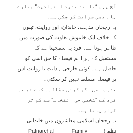
آج یہی “مابعد جدید انفرادیت” ہمارے
ہاں بھی سرایت کر چکی ہے۔
یہ رجحان مذہب، خاندان، اور روایت، تینوں
کے خلاف ایک خاموش بغاوت کی صورت میں
ظاہر ہوتا ہے۔ فرد یہ سمجھتا ہے کہ
مستقبل کے ہر اہم فیصلے کا حق اسی کو
حاصل ہے۔ کوئی خارجی ہدایت یا روایت اس
پر فیصلہ مسلط نہیں کر سکتی۔
مذہب بھی اگر کوئی مطالبہ کرے تو وہ
فرد کے “شخصی حقِ انتخاب” سے کم تر
قرار پاتا ہے۔
یہ رجحان اسلامی معاشروں میں خاندانی
نظم (Patriarchal Family