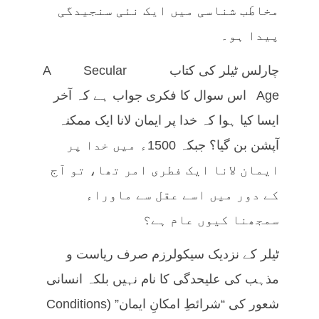
مخاطَب شناسی میں ایک نئی سنجیدگی
پیدا ہو۔
چارلس ٹیلر کی کتاب A Secular
Age اس سوال کا فکری جواب ہے کہ آخر
ایسا کیا ہوا کہ خدا پر ایمان لانا ایک ممکنہ
آپشن بن گیا؟ جبکہ 1500ء میں خدا پر
ایمان لانا ایک فطری امر تھا، تو آج
کے دور میں اسے عقل سے ماوراء
سمجھنا کیوں عام ہے؟
ٹیلر کے نزدیک سیکولرزم صرف ریاست و
مذہب کی علیحدگی کا نام نہیں بلکہ انسانی
شعور کی “شرائطِ امکانِ ایمان” (Conditions