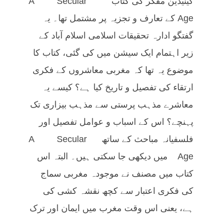
کینیڈین مفکر کی کتاب A Secular
Age کے تعارف و تجزیہ پر مشتمل تھا۔ یہ
گفتگو ادارہ تحقیقات اسلامی اسلام آباد کے
زیر اہتمام ایک سیشن میں کی گئی، کتاب کا
موضوع یہ تھا کہ مغربی معاشروں کے فکری
ارتقاء کی تفصیل و تاریخ کیا ہے؟ کیسے یہ
معاشرے مذہب پرستی سے مذہب بیزاری تک
پہنچے؟ اس کے اسباب و عوامل تفصیل اور
فلسفیانہ مباحث کے ساتھ A Secular
Age میں دیکھی جا سکتی ہیں۔ البتہ اس
کتاب میں مصنف نے موجودہ مغربی سماج
کی فکری اعتبار سے کچھ نقشہ کشی کی
ہے، یعنی اس وقت مغرب میں ایمان اور ترک