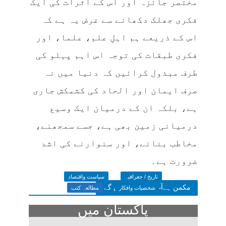
مختصر جائزہ اور اس کے اثرات کی ایک
فکری جھلک دکھانے سے غرض یہ ہے کہ
اس کے ذریعے ہم اہلِ علم، علما، اور
فکری طبقات کی توجہ اس اہم پہلو کی
طرف مبذول کرائیں کہ دنیا میں نہ
صرف ایمان اور الحاد کی کشمکش جاری
ہے، بلکہ ان کے درمیان ایک وسیع
درمیانی زمین بھی ہے، جسے سمجھنے،
مخاطب بنانے، اور سنوارنے کی اشد
ضرورت ہے۔
تاریخ / جغرافیہ
سیاست واقتصاد
مکمن ہےآپ پسند فرمائیں گے
شخصیات وافکار
مطالعہ کتب
پاکستان میں