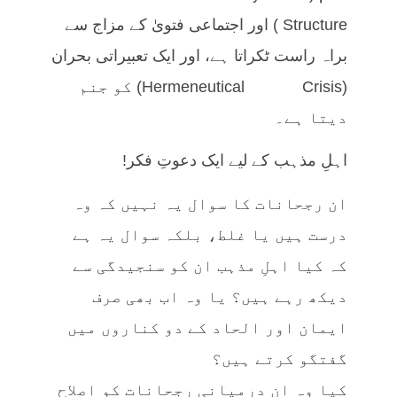
Structure) اور اجتماعی فتویٰ کے مزاج سے
براہ راست ٹکراتا ہے، اور ایک تعبیراتی بحران
(Hermeneutical Crisis) کو جنم
دیتا ہے۔
اہلِ مذہب کے لیے ایک دعوتِ فکر!
ان رجحانات کا سوال یہ نہیں کہ وہ
درست ہیں یا غلط، بلکہ سوال یہ ہے
کہ کیا اہلِ مذہب ان کو سنجیدگی سے
دیکھ رہے ہیں؟ یا وہ اب بھی صرف
ایمان اور الحاد کے دو کناروں میں
گفتگو کرتے ہیں؟
کیا وہ ان درمیانی رجحانات کو اصلاح