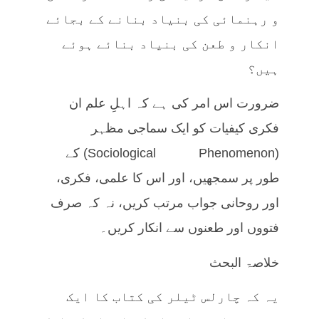
و رہنمائی کی بنیاد بنانے کے بجائے
انکار و طعن کی بنیاد بنائے ہوئے
ہیں؟
ضرورت اس امر کی ہے کہ اہلِ علم ان
فکری کیفیات کو ایک سماجی مظہر
(Sociological Phenomenon) کے
طور پر سمجھیں، اور اس کا علمی، فکری،
اور روحانی جواب مرتب کریں، نہ کہ صرف
فتووں اور طعنوں سے انکار کریں۔
خلاصۃ البحث
یہ کہ چارلس ٹیلر کی کتاب کا ایک