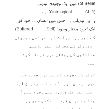
of Belief) میں ایک وجودی تبدیلی
(Ontological Shift) ہے۔
یہ وہ تبدیلی ہے جس میں انسان نے خود کو
ایک “خود مختار وجود” (Buffered Self)
کے طور پر دریافت کیا جو کسی بیرونی
اتھارٹی کی بجائے اپنی باطنی
صداقتوں کی روشنی میں فیصلے کرتا
ہے۔
ٹیلر کے تجزیے کے مطابق، جدید دور
میں ایمان اور الحاد کے درمیان ایک
ایسا نیا فکری زون بھی وجود میں آ
چکا ہے جہاں فرد نہ مکمل طور پر
الحاد کی طرف مائل ہوتا ہے، نہ ہی