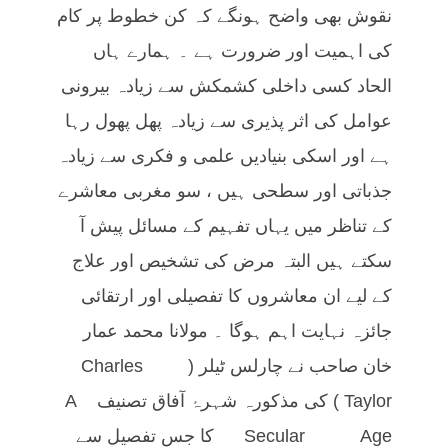
نقوش بھی واضح ہونگے کہ کن خطوط پر کام
کی اہمیت اور ضرورت ہے ۔ ہمارے ہاں
الحاد کسی داخلی کشمکش سے زیادہ بیرونی
عوامل کی اثر پذیری سے زیادہ پھل پھول رہا
ہے اور اسکی بنیادیں علمی و فکری سے زیادہ
جذباتی اور سطحی ہیں ، سو مغربی معاشرے
کے تناظر میں یہاں تفہیم کے مسائل پیش آ
سکتے ہیں البتہ مرض کی تشخیص اور علاج
کے لیے ان معاشروں کا تفصیلی اور ارتقائی
جائزہ نہایت اہم ہوگا ۔ مولانا محمد عمار
خان صاحب نے چارلس ٹیلر (Charles
Taylor) کی مذکورہ شہرۂ آفاق تصنیف A
Secular Age کا جس تفصیل سے