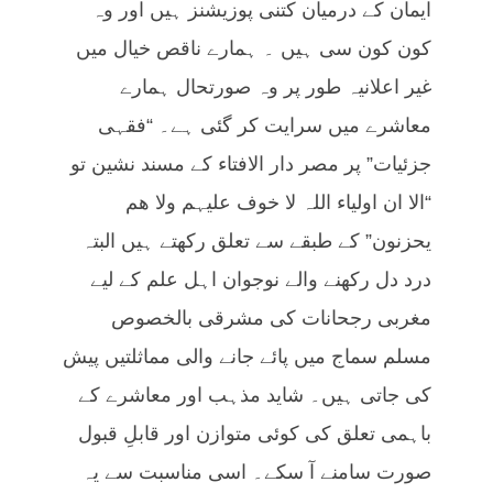
ایمان کے درمیان کتنی پوزیشنز ہیں اور وہ
کون کون سی ہیں ۔ ہمارے ناقص خیال میں
غیر اعلانیہ طور پر وہ صورتحال ہمارے
معاشرے میں سرایت کر گئی ہے۔ “فقہی
جزئیات” پر مصر دار الافتاء کے مسند نشین تو
“الا ان اولیاء اللہ لا خوف علیہم ولا ھم
یحزنون” کے طبقے سے تعلق رکھتے ہیں البتہ
درد دل رکھنے والے نوجوان اہل علم کے لیے
مغربی رجحانات کی مشرقی بالخصوص
مسلم سماج میں پائے جانے والی مماثلتیں پیش
کی جاتی ہیں۔ شاید مذہب اور معاشرے کے
باہمی تعلق کی کوئی متوازن اور قابلِ قبول
صورت سامنے آ سکے۔ اسی مناسبت سے یہ