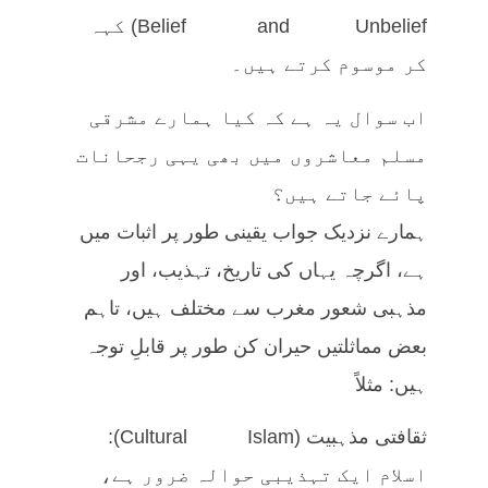
Belief and Unbelief) کہہ
کر موسوم کرتے ہیں۔
اب سوال یہ ہے کہ کیا ہمارے مشرقی
مسلم معاشروں میں بھی یہی رجحانات
پائے جاتے ہیں؟
ہمارے نزدیک جواب یقینی طور پر اثبات میں
ہے، اگرچہ یہاں کی تاریخ، تہذیب، اور
مذہبی شعور مغرب سے مختلف ہیں، تاہم
بعض مماثلتیں حیران کن طور پر قابلِ توجہ
ہیں: مثلاً
ثقافتی مذہبیت (Cultural Islam):
اسلام ایک تہذیبی حوالہ ضرور ہے،