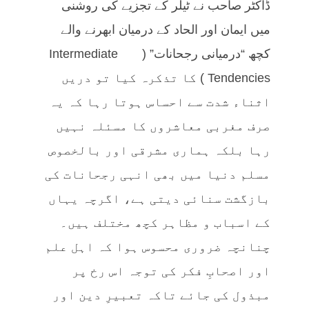
ڈاکٹر صاحب نے ٹیلر کے تجزیے کی روشنی
میں ایمان اور الحاد کے درمیان ابھرنے والے
کچھ “درمیانی رجحانات” (Intermediate
Tendencies) کا تذکرہ کیا تو دریں
اثناء شدت سے احساس ہوتا رہا کہ یہ
صرف مغربی معاشروں کا مسئلہ نہیں
رہا بلکہ ہماری مشرقی اور بالخصوص
مسلم دنیا میں بھی انہی رجحانات کی
بازگشت سنائی دیتی ہے، اگرچہ یہاں
کے اسباب و مظاہر کچھ مختلف ہیں۔
چنانچہ ضروری محسوس ہوا کہ اہل علم
اور اصحابِ فکر کی توجہ اس رخ پر
مبذول کی جائے تاکہ تعبیرِ دین اور