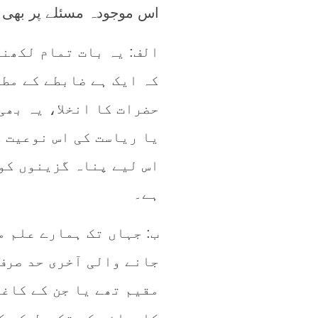
اس موجودہ مسئلے پر بھی د
الف: یہ بات تمام لکھن
کہ ایک ہے ضابطے کے مط
حضرات کا انخلا، یہ بھی
یا ریاست کی اس نوعیت 
اس لیے پناہ گزینوں کو 
ہے۔
ب: جہاں تک ہمارے علم م
جانے والی آخری حد صرف
مقیم تھے یا جن کے کاغ