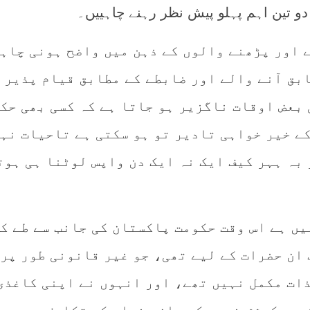
و تین اہم پہلو پیش نظر رہنے چاہییں۔
ے اور پڑھنے والوں کے ذہن میں واضح ہونی چاہ
ابق آنے والے اور ضابطے کے مطابق قیام پذیر
 بعض اوقات ناگزیر ہو جاتا ہے کہ کسی بھی حک
کے خیر خواہی تادیر تو ہو سکتی ہے تاحیات نہ
بہ ہہر کیف ایک نہ ایک دن واپس لوٹنا ہی ہوت
یں ہے اس وقت حکومت پاکستان کی جانب سے طے ک
 ان حضرات کے لیے تھی، جو غیر قانونی طور پر
ذات مکمل نہیں تھے، اور انہوں نے اپنی کاغذی