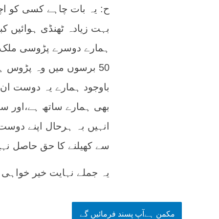
ح: یہ بات چاہے کسی کو ا
بہت زیادہ ٹھنڈی ہوائیں ک
ہمارے دوسرے پڑوسی ملک کے
50 برسوں میں وہ پڑوس ہ
باوجود ہمارے یہ دوست ان س
بھی ہمارے ساتھ ہے،اور سم
انہیں بہ ہرحال اپنے دوست
سے کھیلنے کا حق حاصل نہی
یہ جملے نہایت خیر خواہی 
مکمن ہےآپ پسند فرمائیں گے