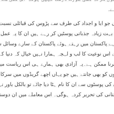
ے.
ئی جو ابا و اجداد کی طرف سے پڑوس کی قبائلی نسبت
بہت زیادہ جذباتی پوسٹیں کر رہے ہیں ان کا یہ عمل
ہے پاکستان میں رہتے ہوئے پاکستان کے سارے وسائل 
اس نوعیت کا لب و لہجہ ہمارا نہیں خیال کہ دنیا کے
کرنا ممکن ہے۔یہ آزادی بھی ہمارے ہی اس ریاست می
 کو بھی جانتے ہیں جو یہاں اچھے گریڈوں میں سرکا
ی پوسٹوں سے ان کا نام ہٹا دیا جائے تو بالکل باور نہ
تانی کی تحریر کردہ ہوگی۔ اس معاملے میں ان دوست