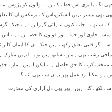
چھی لگے یا بری اس خطے کے رہنے والوں کو پڑوس سے
بھی بھی میسر نہیں آ سکیں،اس کے برعکس ان کا تعل
 ساتھ نہ جانے کیوں انتہائی گہرا رہا ہے جبکہ گزش
میشہ حاوی اور حملہ اور قوتوں کا حصہ رہا ہے اس 
ے اگر قلبی تعلق رکھتے ہیں جبکہ ان کا ایمان کا رش
اجی رشتے بھی ہمارے ساتھ ہیں تو یہ انہیں مبارک ہ
 منتخب کرنے کا حق حاصل ہے، لیکن انہیں ہمارے جذب
ں ہو سکتا۔رد عمل پھر یہاں سے بھی آئے گا.
سے لکھے گئے ہیں۔ پھر بھی دل آزاری کی معذرت