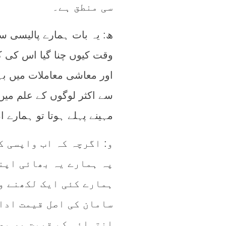
سی منطق ہے۔
ھ: یہ بات ہمارے پالیسی س
وقت کیوں چنا گیا اس کی
اور معاشی معاملات میں بہ
سے اکثر لوگوں کے علم میں
مہینے پہلے ہوتا تو ہمارے
و: اگرچہ کہ اب واپسی ک
پہ ہمارے یہ بھائی اپن
ہمارے کئی ایک لکھنے وا
سامان کی اصل قیمت ادا
انتہائی کم قیمت پر وص