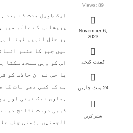
Views:
89
ایک طویل مدت کے بعد ہ
پریشانی کے عالم میں ہ
November 6,
2023
ہر حال انہیں لوٹنا ہی 
میں جبر کا عنصر انسانو
کمنت کیجے
اس کو وہی سمجھ سکتا ہے
یا جس نے ان حالات کو ق
ہے کہ کسی بھی بات کا ص
24 منٹ چاہیں
ہماری نیک نیتی اور پو
کبھی درست نتائج دینے 
شئیر کریں
الجھنیں بڑھتی چلی جات