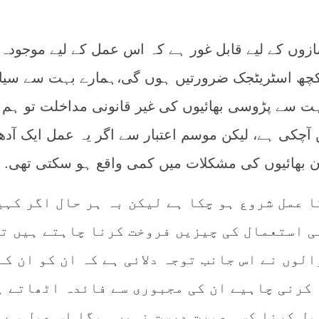
ازوں کے لیے قابل غور ہے کہ اس عمل کے لیے موجودہ
 کچھ اسٹریٹجک ضرورتیں ہوں گی،ہمارے بہت سے سی
ت سے پڑوسی بھائیوں کی غیر قانونی مداخلت تو ہم 
 آچکی ہے، لیکن موسم اعتبار سے اگر یہ عمل ایک آدھ
 ان بھائیوں کی مشکلات میں کمی واقع ہو سکتی تھی.
ا عمل شروع ہو چکا ہے لیکن بہ ہر حال اگر کہی
ی استعمال کی چیزیں فروخت کرنا چاہتے ہیں ت
لوں نے اس جانب توجہ دلائی ہے کہ ان کو ان کے
 کرنی چاہیے ان کی مجبوری سے فائدہ اٹھاتے ہ
ول کرنا کسی صورت درست نہیں ہوگا اس عمل سے