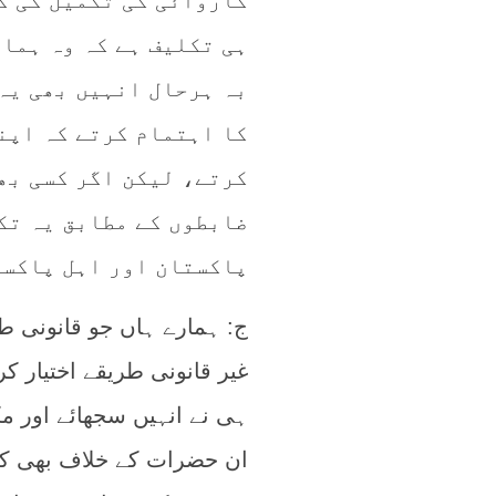
کاروائی کی تکمیل کی ک
ہی تکلیف ہے کہ وہ ہما
بہ ہرحال انہیں بھی یہ
کا اہتمام کرتے کہ اپن
کرتے، لیکن اگر کسی بھی
ضابطوں کے مطابق یہ تک
پاکستان اور اہل پاکست
ج: ہمارے ہاں جو قانونی ط
غیر قانونی طریقے اختیار کر
ہی نے انہیں سجھائے اور 
ان حضرات کے خلاف بھی کو