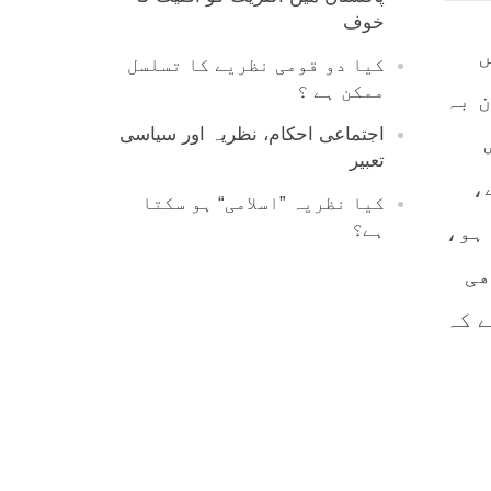
خوف
ں
کیا دو قومی نظریے کا تسلسل
ممکن ہے ؟
 بہ
اجتماعی احکام، نظریہ اور سیاسی
تعبیر
،
کیا نظریہ ”اسلامی“ ہو سکتا
 ہو،
ہے؟
ھی
ے کہ