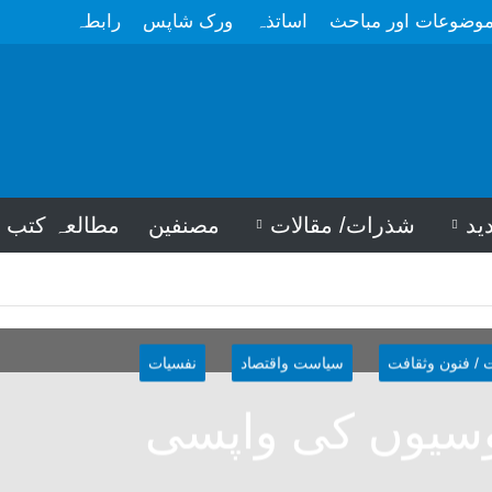
وضوعات اور مباحث
اساتذہ
ورک شاپس
رابطہ
ید
شذرات/ مقالات
مصنفین
مطالعہ کتب
 / فنون وثقافت
سیاست واقتصاد
نفسیات
سیوں کی واپسی