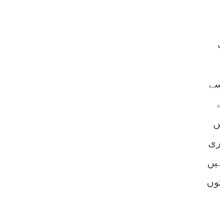
سے
ں
ری
یں
وں