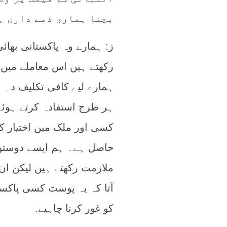
بچنا ہماری ذمے داری ہ
ز: ہمارے وہ پاکستانی بھا
رکھتے ہیں اس معاملے میں 
ہمارے لیے کافی تکلیف دہ 
ہر طرح استفادہ کرتے ہوئے 
کسی اور ملک میں اختیار 
حاصل ہے۔ ہم ایسے دوستوں
ملازمت رکھتے ہیں لیکن ان ک
آتا کہ یہ پوسٹ کسی پاکس
کو غور کرنا چاہیے.