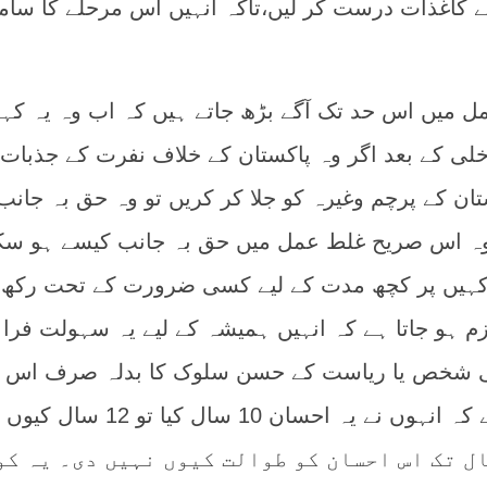
ے کاغذات درست کر لیں،تاکہ انہیں اس مرحلے کا سامن
ل میں اس حد تک آگے بڑھ جاتے ہیں کہ اب وہ یہ کہ
لی کے بعد اگر وہ پاکستان کے خلاف نفرت کے جذبات
تان کے پرچم وغیرہ کو جلا کر کریں تو وہ حق بہ جانب
وہ اس صریح غلط عمل میں حق بہ جانب کیسے ہو سک
یں پر کچھ مدت کے لیے کسی ضرورت کے تحت رکھ 
لازم ہو جاتا ہے کہ انہیں ہمیشہ کے لیے یہ سہولت فرا
ی شخص یا ریاست کے حسن سلوک کا بدلہ صرف اس بن
پر نفرت سے دیا جا سکتا ہے کہ انہوں نے یہ احسان 10 سال ک
 اور 20 سال کیا تو 25 سال تک اس احسان کو طوالت کیوں نہیں دی۔ یہ ک