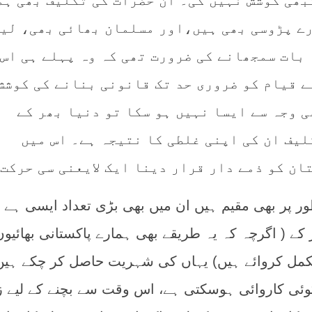
بھی کوشش نہیں کی۔ ان حضرات کی تکلیف بھی ہم
رے پڑوسی بھی ہیں،اور مسلمان بھائی بھی، لی
 بات سمجھانے کی ضرورت تھی کہ وہ پہلے ہی اس 
ے قیام کو ضروری حد تک قانونی بنانے کی کوشش
 وجہ سے ایسا نہیں ہو سکا تو دنیا بھر کے
لیف ان کی اپنی غلطی کا نتیجہ ہے۔ اس میں
ان کو ذمے دار قرار دینا ایک لایعنی سی حرکت 
ور پر بھی مقیم ہیں ان میں بھی بڑی تعداد ایسی ہے 
 کے ( اگرچہ کہ یہ طریقے بھی ہمارے پاکستانی بھائیوں
مکمل کروائے ہیں) یہاں کی شہریت حاصل کر چکے ہی
ئی کاروائی ہوسکتی ہے، اس وقت سے بچنے کے لیے زی