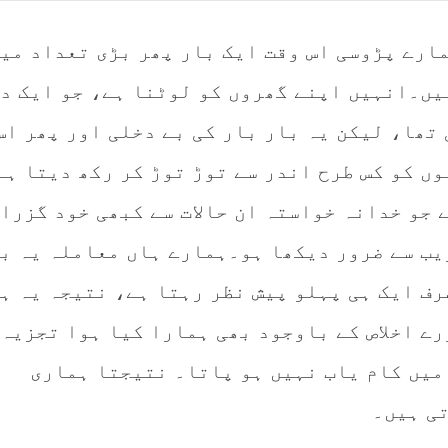
مارے پڑوسی اس وقت ایک بار پھر بڑی تعداد می
یں۔انہیں اپنے گھروں کو لوٹنا ہے، جو ایک دن
تھا، لیکن یہ بار بار کی بے دخلی اور پھر اس
ں کو کس طرح اندر سے توڑ توڑ کر رکھ دیتا ہے
 جو خدانہ خواستہ ان حالات سے کبھی خود گزرا
ریب سے ضرور دیکھا ہو۔ہمارے ہاں معاملہ یہ ب
رف ایک ہی پہلو پیش نظر رہتا ہے، نتیجہ یہ ہ
رے اخلاص کے باوجود بھی ہمارا کیا ہوا تجزیہ
میں کام یاب نہیں ہو پاتا۔ نتیجتا ہماری
ی ہیں۔