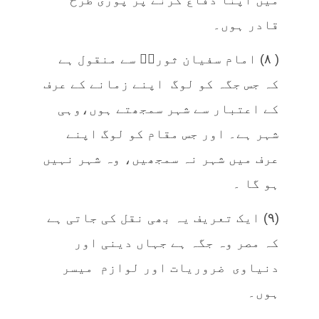
قادر ہوں۔
( ۸) امام سفیان ثوریؒ سے منقول ہے
کہ جس جگہ کو لوگ اپنے زمانے کے عرف
کے اعتبار سے شہر سمجھتے ہوں،وہی
شہر ہے۔ اور جس مقام کو لوگ اپنے
عرف میں شہر نہ سمجھیں، وہ شہر نہیں
ہو گا ۔
(۹) ایک تعریف یہ بھی نقل کی جاتی ہے
کہ مصر وہ جگہ ہے جہاں دینی اور
دنیاوی ضروریات اور لوازم میسر
ہوں۔