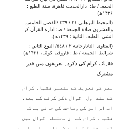
الجمعہ/ ط: دارالحدیث قاهرة، سنة الطبع :
۱۴۲۶ھ)
(المحيط البرهاني ٢١ / ٤٣٩ /الفصل الخامس
والعشرون صلاة الجمعة / ط: ادارة القرآن كر
اتشي الطبعۃ الثانية : ۱۴۳۹ھ)،
(الفتاوی التاتارخانية ۲ / ٥٤٨/ النوع الثاني :
شرائط الجمعة / ط : فاروقیۃ کوئٹہ، ۱۴۳۱ھ)
فقہائے کرام کی ذکردہ تعریفوں میں قدر
مشترک
مصر کی تعریف کے متعلق فقہاء کرام
کے متداول اقوال ذکر کرنے کے بعد،
اب اس امر کی وضاحت کی جاتی ہے کہ
فقہاء کرام کے ان مختلف اقوال میں
قدر مشترک کیا ہے ؟ چنانچہ اس سلسلے