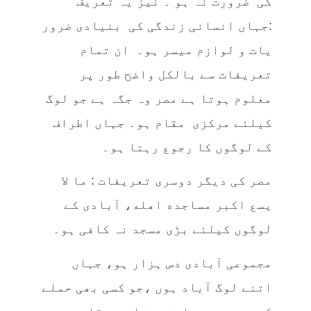
کی ضرورت نہ ہو ۔ نیز یہ تعریف
:جہاں انسانی زندگی کی بنیادی ضرور
یات و لوازم میسر ہو۔ ان تمام
تعریفات سے بالکل واضح طور پر
معلوم ہوتا ہے مصر وہ جگہ ہے جو لوگ
کیلئے مرکزی مقام ہو۔ جہاں اطراف
کے لوگوں کا رجوع رہتا ہو۔
مصر کی دیگر دوسری تعریفات : ما لا
يسع اكبر مساجده اھله، آبادی کے
لوگوں کیلئے بڑی مسجد نہ کافی ہو۔
مجموعی آبادی دس ہزار ہو، جہاں
اتنے لوگ آباد ہوں ،جو کسی بھی حملے