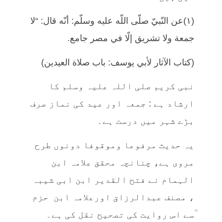
(١)عن النّبيّ صلّى اللّه عليه وسلّم: أنّه قال: “لا
جمعة ولا تشريق إلّا في مصر جامع.
(كتاب الآثار لأبي يوسف: باب صلاة العيدين)
نبی کریم صلی اللہ علیہ وسلم کا
ارشاد ہے : جمعہ اور عید کی نماز صرف
بڑے شہر میں درست ہے۔
یہ حدیث مرفوعا وموقوفا دونوں طرح
مروی ہے، چنانچہ محقق علامہ ابن
الہمام نے فتح القدیر ابن ابی شیبہ
، مصنف عبدالرزاق اورعلامہ ابن حزم
ؒسے اس روایت کی تصحیح نقل کی ہے۔