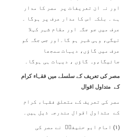
اور نہ ان تعریفات پر مصر کا مدار
ہے ۔ بلکہ اس کا مدار عرف پر ہوگا ۔
عرف میں جو جگہ اور مقام شہر کہلا
ئیگی، وہی شہر ہو گا۔اور جس جگہ کو
عرف میں گاؤں، دیہات سمجھا
جائیگا،وہ گاؤں ، دیہات ہی ہوگا۔
مصر کی تعریف کے سلسلے میں فقہاء کرام
کے متداول اقوال
مصر کی تعریف کے متعلق فقہاء کرام
کے متداول اقوال مندرجہ ذیل ہیں۔
(۱) امام ابو حنيفہؒ نے مصر کی