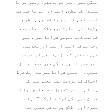
جنگل میں ،حضر ہو یاسفر، زمین ہو یا
سمندر کی سطح، انفرادا ہو یا جماعت
کے ساتھ ، ادا ہو یا قضاء، ہر طرح
پڑھنے کی اجازت ہو، بلکہ نماز جمعہ
کےلئے کچھ خصوصی شرائط ہیں ، یہی
وجہ ہے کہ ائمہ اربعہ اورمحدثین
میں سے کسی کے نزدیک بھی آبادی سے
دور صحراء اور جنگل میں جمعہ جائز
نہیں ۔ انہیں شرائط میں سے ایک شرط
احناف کے نزدیک مصر یعنی شہر کا
ہونا ہے۔ اس تفصیل سے معلوم ہوا کہ
قرآن کریم کی آیت مبارکہ “” اپنے
عموم اور اطلاق پر باقی نہیں ہے۔