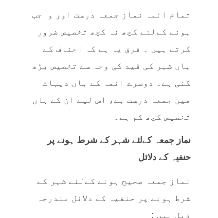
تمام ائمہ نماز جمعہ درست اور واجب
ہونے کےلئے کچھ نہ کچھ تخصیص ضرور
کرتے ہیں ۔ فرق یہ ہے کہ احناف کے
ہاں شہر کی قید کی وجہ سے تخصیص بڑھ
گئی ہے۔ دوسرے ائمہ کے ہاں دیہات
میں جمعہ درست ہے، اس لیے ان کے ہاں
تخصیص کچھ کم ہے۔
نماز جمعہ کےلئے شہر کے شرط ہونے پر
حنفیہ کے دلائل
نماز جمعہ صحیح ہونے کےلئے شہر کے
شرط ہونے پر حنفیہ کے دلائل مندرجہ
ذیل ہیں :