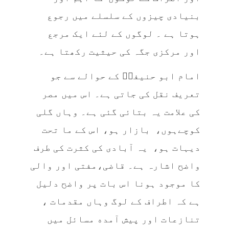
بنیادی چیزوں کے سلسلے میں رجوع
ہوتا ہے ۔ لوگوں کے لئے ایک مرجع
اور مرکزی جگہ کی حیثیت رکھتا ہے۔
امام ابو حنیفہؒ کے حوالے سے جو
تعریف نقل کی جاتی ہے۔ اس میں مصر
کی علامت یہ بتائی گئی ہے۔ وہاں گلی
کوچےہوں، بازار ہو، اس کے ما تحت
دیہات ہو، یہ آبادی کی کثرت کی طرف
واضح اشارہ ہے۔ قاضی،مفتی اور والی
کا موجود ہونا اس بات پر واضح دلیل
ہے کہ اطراف کے لوگ وہاں مقدمات ،
تنازعات اور پیش آمده مسائل میں