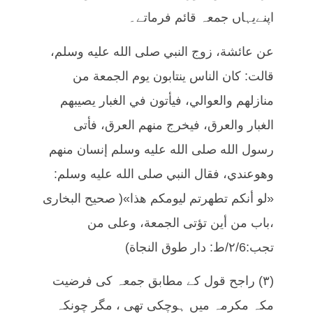
اپنےیہاں جمعہ قائم فرماتے۔
عن عائشة، زوج النبي صلى الله عليه وسلم،
قالت: كان الناس ينتابون يوم الجمعة من
منازلهم والعوالي، فيأتون في الغبار يصيبهم
الغبار والعرق، فيخرج منهم العرق، فأتى
رسول الله صلى الله عليه وسلم إنسان منهم
وهوعندي، فقال النبي صلى الله عليه وسلم:
«لو أنكم تطهرتم ليومكم هذا»( صحیح البخاری
،باب من أين تؤتى الجمعة، وعلى من
تجب:۲/6/ط: دار طوق النجاة)
(۳) راجح قول کے مطابق جمعہ کی فرضیت
مکہ مکرمہ میں ہوچکی تھی ، مگر چونکہ