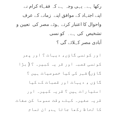
رکھا ہے۔ یہی وجہ ہے کہ فقہاء کرام نے
اپنے اجتہاد کے موافق اپنے زمانے کے عرف
واحوال کا اعتبار کرتے ہوئے مصر کی تعیین و
تشخیص کی ہے۔ کو نسی
آبادی مصر کہلائے گی ؟
اور کونسی گاؤں، دیہات ؟ اور پھر
کونسی قصبہ اور قر یہ کبیرہ ؟ ( بڑا
گاؤں) شہر کی کیا خصوصیات ہیں ؟
گاؤں ، دیہات اور قصبات کے کیا
امتیارات ہیں ؟ قریہ کبیرہ اور
قریہ صغیرہ کہتے وقت عموما کن صفات
کا لحاظ رکھا جاتا ہے، ان تمام