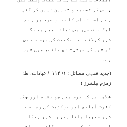
، اس کی تحدید و تعیین نہیں کی گئی
ہے ، اسلئے اس کا مدار عرف پر ہے ،
لوگ عرف میں جس زمانہ میں جو جگہ
شہر کہلائے اور حکومت کی طرف سے جس
کو شہر کی حیثیت دی جائے، وہی شہر
ہے۔
(جدید فقہی مسائل : ۱/ ۱۱۴ / عبادات، ط:
زمزم پبلشرز )
خلاصہ یہ کہ عرف میں جو مقام اور جگہ
کثرت آبادی اور مرکزیت کی وجہ سے
شہر سمجھا جاتا ہو، وہ شہر ہوگا
اورجس جگہ کو عرف میں گاؤں دیہات