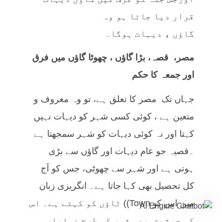
قرار دیا جاتا ہو وہ
گاؤں ، دیہات ہوگا۔
مصر، قصہ، بڑا گاؤں ، چھوٹا گاؤں میں فرق
اور جمعہ کا حکم
جہاں تک مصر کا تعلق ہے، تو وہ معروف و
متعین ہے ، کوئی کسی شہر کو دیہات نہیں
کہتا اور نہ کوئی دیہات کو شہر سمجھتا ہے
۔قصبہ جو عام دیہات اور گاؤں سے بڑی
ہوتی ہے اور شہر سے چھوٹی، جس کو آج
کل تحصیل بھی کہا جاتا ہے۔ انگریزی زبان
میں اس کو Town)) ٹاؤں کو کہتے ہے۔ اس
کی حیثیت بھی شہر کی طرح نمایاں