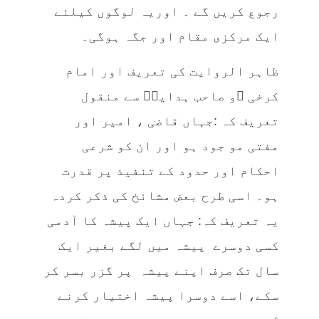
رجوع کریں گے ۔ اوریہ لوگوں کیلئے
ایک مرکزی مقام اور جگہ ہوگی۔
ظاہر الروایت کی تعریف اور امام
کرخی ؒو صاحب ہدایہؒ سے منقول
تعریف کہ :جہاں قاضی ، امیر اور
مفتی مو جود ہو اور ان کو شرعی
احکام اور حدود کے تنفیذ پر قدرت
ہو۔ اسی طرح بعض مشائخ کی ذکر کردہ
یہ تعریف کہ: جہاں ایک پیشہ کا آدمی
کسی دوسرے پیشہ میں لگے بغیر ایک
سال تک صرف اپنے پیشہ پر گزر بسر کر
سکے، اسے دوسرا پیشہ اختیار کرنے