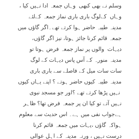
وسلم نے بھی کبھی وہاں جمعہ ادا نہیں کیا ،
وہاں کےلوگ باری باری نماز جمعہ کےلئے
مدینہ طیبہ حاضر ہوا کرتے تھے۔اگر گاؤں میں
جمعہ قائم کرنا جائز ہوتا، نیز اگر گاؤں،
دیہات والوں پر نماز جمعہ فرض ہوتا تو
مدینہ منورہ کے آس پاس دیہات کے لوگ
سات سات میل کے فاصلے سے باری باری
مدینہ طیبہ کیوں حاضر ہوتے ؟ اپنے یہاں کیوں
نہیں پڑھا کرتے تھے ؟اور جو مسجد نبوی
نہیں آتے تو کیا ان پر جمعہ فرض تھا؟ ظاہر
ہےجواب نفی میں ہے۔ اس حدیث سے معلوم
ہواکہ گاؤں ،یہات میں جمعہ قائم کرنا
درست نہیں ، ورنہ مدینہ کے اہل عوالی