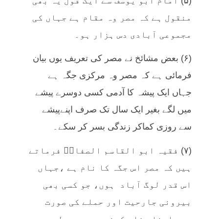
(۵) امام ابو یوسف سے ایک قول یہ بھی
منقول ہے کہ مصر وہ مقام ہے جہاں کی
مجموعی آبادی دس ہزار ہو۔
(۶) بعض مشائخ نے مصر کی تعریف یوں بیان
فرمائی ہے کہ مصر وہ مرکزی جگہ ہے
جہاں ایک پیشہ کا آدمی کسی دوسرے پیشے
میں لگے بغیر ایک سال تک صرف اپنےپیشے
سے روزی کماکر زندگی بسر کر سکے۔
(۷) فقيہ ابو القاسم الصفارؒ فرماتے
ہیں کہ مصر اس جگہ کا نام ہے ،جہاں
اس قدر لوگ آباد ہوں، جو کسی بھی
بیرونی جارحیت اور حملے کی صورت
میں اپنا دفاع کرنے پر پوری طرح