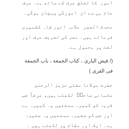
امور کا تعلق عرف کے ساتھ ہے۔ عرف
عام ہی سے ان امورکی پہچان ہوگی۔
محدث العصر علامہ انور شاہ کشمیری
فرماتے ہیں۔ مصر کی تعریف عرف اور
لغت پر محمول ہے۔
(/ فيض الباری ، كتاب الجمعة ، باب الجمعة
فی القرى )
حضرت مولانا مفتی عزیز الرحمٰن
عثمانی صاحبؒ لکھتے ہیں، عرفاً جس
قریہ کو کبیرہ سمجھیں وہ کبیرہ ہے
اور جس کو صغیرہ سمجھیں وہ صغیرہ
ہے۔ ایک اور مقام پر لکھتے ہیں ۔