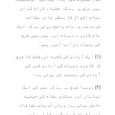
میں عرض یہ ہے کہ فقہاء کرام کے ان
تمام اقوال کا بنظر غائر مطالعہ
کرنے سے یہ بات واضح ہوتی ہے کہ ایک
عام گاؤں ، دیہات اور مصر میں فرق
کی بنیاد دو اہم امور ہیں۔
(۱) ایک آبادی کی کثرت اورقلت کا فرق
کہ گاؤں، دیہات کی آبادی شہر کی
آبادی کی بنسبت کم ہوتی ہے۔
(۲) دوسرا فرق یہ ہے کہ مصر کو ایک
نمایاں اور مرکزی مقام کی حیثیت
حاصل ہوتی ہے۔ وہاں آس پاس مضافات
اور اطراف کے لوگوں کا اہم اور