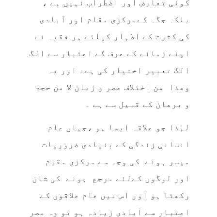
کوئی تعارض اور اضطراب نہیں ہے ،
بلکہ جگہ کےمرکزی مقام اور آبادی
کی کثرت کے اظہار کیلئے ہر فقیہ نے
اپنے زمانے کے عرف کے اعتبار سے الگ
الگ تعبیر اختیار کی ہے۔ اور یہ
وھذا من اختلاف عصر و زمان لا من حجۃ
و برهان کے قبیل سے ہے ۔
لہٰذا جو علاقہ ایسا ہو ،جہاں عام
انسانی زندگی کے بنیادی ضروریات
میسر ہونے کی وجہ سے مرکزی مقام
اور لوگوں کےلئے مرجع ہونے کی شان
رکھتا ہو اور اس میں عام علاقوں کے
اعتبار سے آبادی زیادہ ہو تو وہ مصر