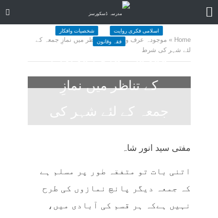
اسلامی فکری روایت
شخصیات وافکار
Home
»
موجودہ عرف وحالات کے تناظر میں نمازِ جمعہ کے
فقہ وقانون
لئے شہر کی شرط
موجودہ عرف وحالات
کے تناظر میں نمازِ
جمعہ کے لئے شہر کی
شرط
مفتی سید انور شاہ
June 30, 2025
کمنت کیجے
114 منٹ چاہیں
اتنی بات تو متفقہ طور پر مسلم ہے
کہ جمعہ دیگر پانچ نمازوں کی طرح
نہیں ہےکہ ہر قسم کی آبادی میں،