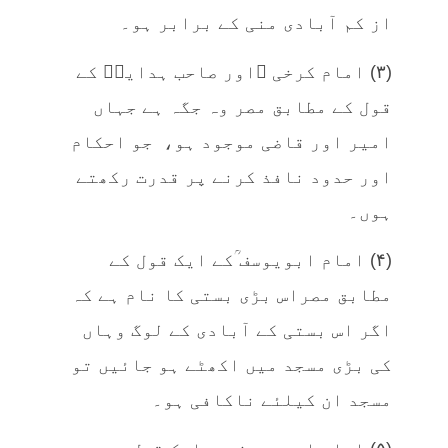
از کم آبادی منی کے برابر ہو۔
(۳) امام کرخی ؒاور صاحب ہدایہؒ کے
قول کے مطابق مصر وہ جگہ ہے جہاں
امیر اور قاضی موجود ہو، جو احکام
اور حدود نافذ کرنے پر قدرت رکھتے
ہوں۔
(۴) امام ابویوسف ؒکے ایک قول کے
مطابق مصراس بڑی بستی کا نام ہے کہ
اگر اس بستی کے آبادی کے لوگ وہاں
کی بڑی مسجد میں اکھٹے ہو جائیں تو
مسجد ان کیلئے ناکافی ہو۔