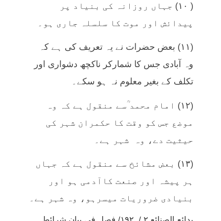
( ۱۰) جہاں روزانہ کی بنیاد پر
پیدائش اور موت کا سلسلہ جاری ہو۔
(۱۱) بعض حضرات نے یہ تعریف کی ہے کہ
وہ آبادی جس کا شمارکر ناکچھ دشواری اور
تکلف کے بغیر معلوم نہ ہو سکے۔
(۱۲) امام محمد ؒسے منقول ہے کہ وہ
موضع جس کو وقت کا حکمران شہر کی
حیثیت دے، وہ شہر ہے۔
(۱۳) بعض مشائخ سے منقول ہے کہ جہاں
ہر پیشہ اور صنعت کاآدمی ہو اور
بنیادی ضروریات میسرہو، وہ شہر ہے۔
بدائع الصنائع ۲ / ۱۹۲/ فصل فی بيان شرائط