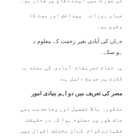
کی صور ت میں اپنے دفاع پر قادر ہو۔
جہاں روزانہ پیدائش اور موت کا
وقوع ہو۔
جہاں کی آبادی بغیر زحمت کے معلوم نہ
ہو سکے۔
یہ تمام تعریفات آبادی کی معتد بہ
کثرت پر صریح دلیل ہے.
مصر کی تعریف میں دو اہم بنیادی امور
مذکورہ بالا تفصیل اور وضاحت سے بھی
صاف طور پر معلوم ہوا کہ در حقیقت
فقہائے کرام کےان مختلف اقوال میں