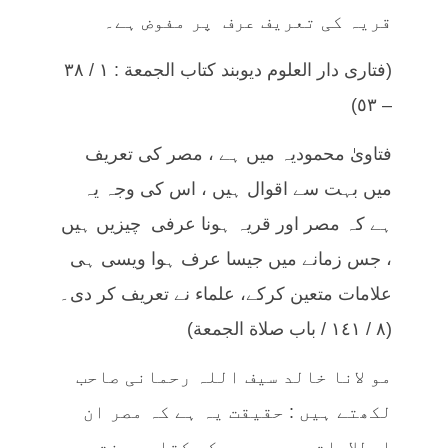
قریہ کی تعریف عرف پر مفوض ہے۔
(فتاری دار العلوم دیوبند کتاب الجمعة : ۱ / ٣٨
– ٥٣)
فتاویٰ محمودیہ میں ہے ، مصر کی تعریف
میں بہت سے اقوال ہیں ، اس کی وجہ یہ
ہے کہ مصر اور قریہ ہونا عرفی چیزیں ہیں
، جس زمانے میں جیسا عرف ہوا ویسی ہی
علامات متعین کرکے، علماء نے تعریف کر دی۔
(٨ / ١٤١ / باب صلاة الجمعة)
مو لانا خالد سیف اللہ رحمانی صاحب
لکھتے ہیں : حقیقت یہ ہے کہ مصر ان
اصطلاحات میں سے ہے کہ کتاب وسنت میں