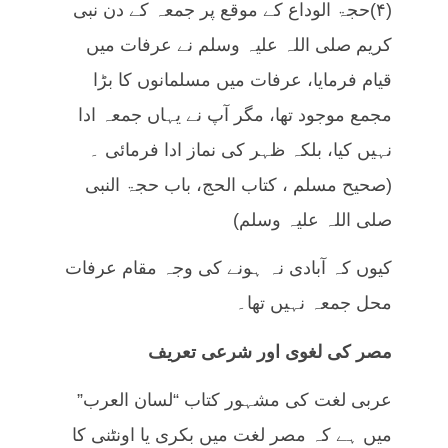
(۴)حجۃ الوداع کے موقع پر جمعہ کے دن نبی
کریم صلی اللہ علیہ وسلم نے عرفات میں
قیام فرمایا، عرفات میں مسلمانوں کا بڑا
مجمع موجود تھا، مگر آپ نے یہاں جمعہ ادا
نہیں کیا، بلکہ ظہر کی نماز ادا فرمائی ۔
(صحیح مسلم ، کتاب الحج، باب حجۃ النبی
صلی اللہ علیہ وسلم)
کیوں کہ آبادی نہ ہونے کی وجہ مقام عرفات
محل جمعہ نہیں تھا۔
مصر کی لغوی اور شرعی تعریف
عربی لغت کی مشہور کتاب “لسان العرب”
میں ہے کہ مصر لغت میں بکری یا اونٹنی کا