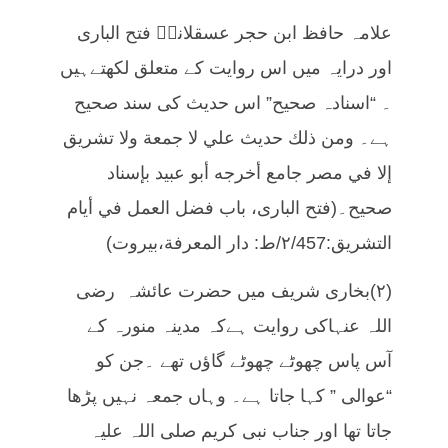
علامہ حافظ ابن حجر عسقلانیؒ فتح الباری
اور درایہ میں اس روایت کے متعلق لکھتےہیں
۔ “اسنادہ صحیح” اس حدیث کی سند صحیح
ہے۔ ومن ذلك حديث علي لا جمعة ولا تشريق
إلا في مصر جامع أخرجه أبو عبيد بإسناد
صحيح۔(فتح الباری، باب فضل العمل في أيام
التشريق:۲/457/ط: دار المعرفة،بيروت)
(٢)بخاری شريف ميں حضرت عائشہ رضی
اللہ عنہاکی روایت ہےکہ مدینہ منورہ کے
آس پاس چھوٹے چھوٹے گاؤں تھے ۔جن کو
“عوالی ” کہا جاتا ہے۔ وہاں جمعہ نہیں پڑھا
جاتا تھا اور جناب نبی کریم صلی اللہ علیہ