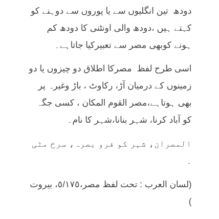
دودھ تین انگلیوں سے يا پوروں سے دوہنے کو
کہتے ہيں ،دودھ والی اونٹنی کا دودھ کم
ہونے کوبھی مصر سے تعبیرکیا جاتاہے۔
اسی طرح لفظ مصرکا اطلاق دو چیزوں یا دو
زمینوں کے درمیان آڑ، رکاوٹ ، باڑ وغیرہ پر
بھی ہوتاہے،مصر القوم المكان ، کسی جگہ
کو آباد کرنا، شہر بنانا،شہر کا نام۔
المصران، شہر کو فرو بصرہ، سرخ مٹی
۔
(لسان العرب : تحت لفظ مصر،٥/١٧٥، بیروت
)