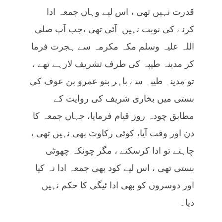
قدرت نہیں تھی ، اس لیے وہاں جمعہ ادا
کرنے کی نوبت نہیں آئی تھی ،جب آپ صلی
اللہ علیہ وسلم مکہ مکرمہ سے ہجرت فرما
کر مدینہ طیبہ کی طرف تشریف لارہے تھے ،
تو مدینہ طیبہ سے باہر بنو عمرو بن عوف کی
بستی میں بخاری شریف کی روایت کے
مطابق چودہ روز قیام فرمایا، جہاں جمعہ کا
دن اور وقت آیا، کوئی رکاوٹ بھی نہیں تھی ،
چاہتے تو ادا کرسکتے ، مگر چونکہ چھوٹی
بستی تھی ، اس لیے کود بھی جمعہ ادا نہ کیا
اور دوسروں کو بھی ادا ئیگی کا حکم نہیں
دیا۔