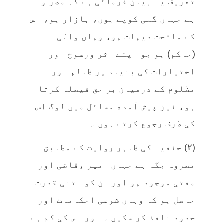
تعریف یہ بیان فرمائی ہے کہ مصر وہ
ہے جہاں گلی کوچے ہوں، بازار ہو، اس
کے ماتحت ديہات ہو، وہاں والی
(حاکم) ہو جو اپنے اثر ورسوخ اور
اختیارات کی بنیاد پر ظالم اور
مظلوم کے درمیان بر حق فیصلہ کرتا
ہو، نيز پیش آمده مسائل میں لوگ اس
كی طرف رجوع کرتے ہوں ۔
(٢) حنفیہ کی ظاہر روایت كے مطابق
مصروہ جگہ ہے جہاں امیر ،قاضی اور
مفتی موجود ہو اور ان کو اتنی قدرت
حاصل ہو کہ وہاں شرعی احکامات اور
حدود نافذ کر سکیں ۔ اور اس کی کم ہے