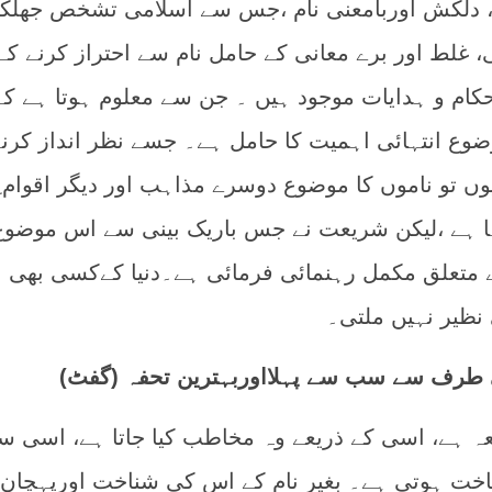
ہ، دلکش اوربامعنی نام ،جس سے اسلامی تشخص جھلکت
، غلط اور برے معانی کے حامل نام سے احتراز کرنے کے
ام و ہدایات موجود ہیں ۔ جن سے معلوم ہوتا ہے کہ
وع انتہائی اہمیت کا حامل ہے۔ جسے نظر انداز کرن
ں تو ناموں کا موضوع دوسرے مذاہب اور دیگر اقوام ِ
ا ہے ،لیکن شریعت نے جس باریک بینی سے اس موضوع
 متعلق مکمل رہنمائی فرمائی ہے۔دنیا کےکسی بھی
ظیر نہیں ملتی۔
کی طرف سے سب سے پہلااوربہترین تحفہ (گفٹ)
یعہ ہے، اسی کے ذریعے وہ مخاطب کیا جاتا ہے، اسی س
خت ہوتی ہے۔ بغیر نام کے اس کی شناخت اورپہچان