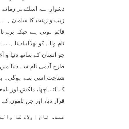
دشوار ہے، اسلئےہر زمانے م
زیب و زینت کا سامان ہے۔
قائم ہوتی ہے، جبکہ برے ن
نام والے کو بھدّابنادیتا 
جو انسان کے ساتھ دنیا و ا
طرح آدمی نام سے دنیا میں
شناخت اسی سے ہوگی۔ یہی 
کے لئے اچھا، دلکش اور بامع
قرار دیا، اور جن ناموں کے 
عمدہ نام اولاد کا والد