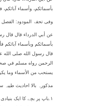
بأسمائكم، وأسماء آبائكم، فأحسنوا أسماءك
وفی تحفۃ المودود: الفصل ا
عن أبي الدرداء قال قال رس
بأسمائكم وبأسماء آبائكم ف
قال رسول الله صلى الله عل
يستحب من الأسماء وما يكر
مذکورہ بالا احادیث طیبہ س
۱.باپ پر بچے کا ایک بنیاد