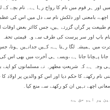
یں اور ہر قوم میں نام کا رواج رہا ہے۔ نام بچے کے لئ
 اچھے، بامعنی اور دلکش نام سے دل میں اس کی عظ
ام طبیعت پر گراں گزرتے ہیں، جس کااثر بعض اوقات 
ہے۔ نام باپ اور سر پرست کی طرف سے وہ قیمتی تحفہ 
ٓخرت میں ہمیشہ لگا رہتا ہے، کہیں جدانہیں ہوتا، جس
 جانا پہچانا جاتا ہے ،ویسے ہی آخرت میں بھی اس کی
وجہ ہے کہ شریعتِ مطھرہ نے مسلمانوں کو اپنے ب
نی نام رکھنے کا حکم دیا اور اس کو والدین پر اولاد کا
معانی اچھے نہیں ان کو رکھنے سے منع کیا۔
ین پر اہم حق ہے