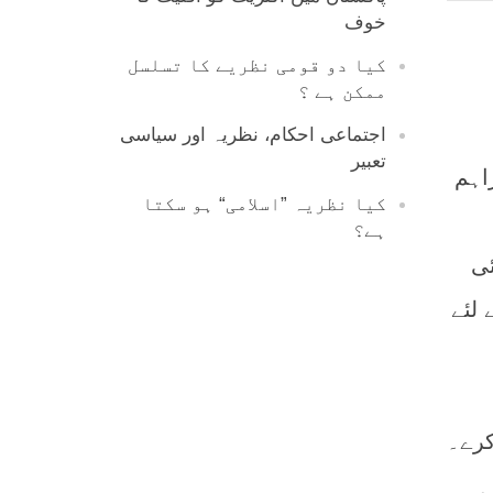
خوف
کیا دو قومی نظریے کا تسلسل
ممکن ہے ؟
اجتماعی احکام، نظریہ اور سیاسی
تعبیر
اہم
کیا نظریہ ”اسلامی“ ہو سکتا
ہے؟
ئی
 لئے
کرے۔