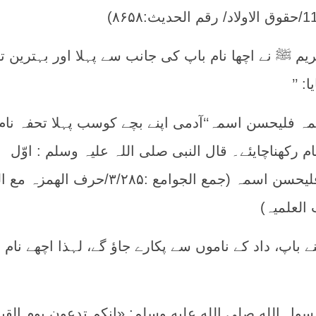
یم ﷺ نے اچھا نام باپ کی جانب سے پہلا اور بہترین ت
: ’’
مہ فلیحسن اسمہ‘‘آدمی اپنے بچے کوسب پہلا تحفہ نام
ام رکھناچایئے۔ قال النبی صلی اللہ علیہ وسلم : اوّل
ماینحل الرجل ولدہ اسمہ فلیحسن اسمہ (جمع الجوامع :۳/۲۸۵/حرف ا
نے باپ، داد کے ناموں سے پکارے جاؤ گے، لہذا اچھے نام ر
رسول الله صلى الله عليه وسلم: «إنكم تدعون يوم القيا