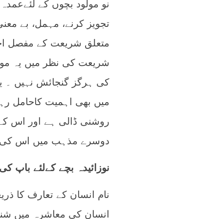
نو مولود بچوں کے لئےعمد
تجویز کرنے، مہمل، بے معنی
متعلق شریعت کے مفصل احک
شریعت کی نظر میں یہ موض
کی ہرگز گنجائش نہیں ۔ یو
میں بھی اہمیت کاحامل رہ
روشنی ڈالی ہے اور اس کے
دوسرے مذہب میں اس کی ن
نوزائیدہ بچے کےلئے باپ 
نام انسان کے تعارف کا ذر
انسان کی معاشرہ میں شنا