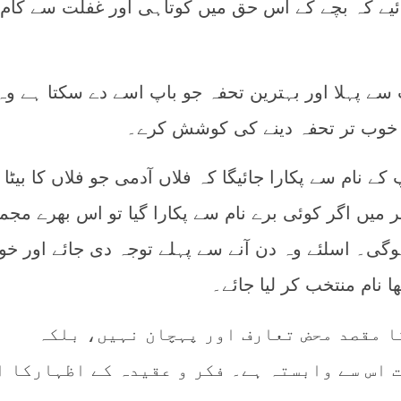
ائیے کہ بچے کے اس حق میں کوتاہی اور غفلت سے کام 
ب سے پہلا اور بہترین تحفہ جو باپ اسے دے سکتا ہے وہ
ے خوب تر تحفہ دینے کی کوشش کرے۔
 کے نام سے پکارا جائیگا کہ فلاں آدمی جو فلاں کا بیٹا
میں اگر کوئی برے نام سے پکارا گیا تو اس بھرے مجم
ی۔ اسلئے وہ دن آنے سے پہلے توجہ دی جائے اور خود
 نام منتخب کر لیا جائے۔
ا مقصد محض تعارف اور پہچان نہیں، بلکہ
 اس سے وابستہ ہے۔ فکر و عقیدہ کے اظہارکا ا