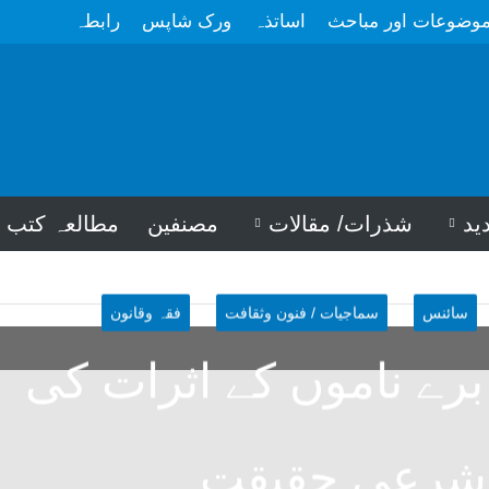
وضوعات اور مباحث
اساتذہ
ورک شاپس
رابطہ
ید
شذرات/ مقالات
مصنفین
مطالعہ کتب
سائنس
سماجیات / فنون وثقافت
فقہ وقانون
برے ناموں کے اثرات کی
شرعی حقیقت