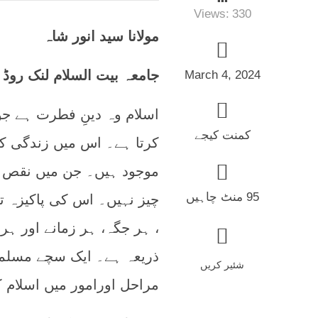
Views:
330
مولانا سید انور شاہ
جامعہ بیت السلام لنک روڈ
March 4, 2024
اسلام وہ دینِ فطرت ہے جو
کمنت کیجے
کرتا ہے۔ اس میں زندگی کے
موجود ہیں۔ جن میں نقص و 
95 منٹ چاہیں
چیز نہیں۔ اس کی پاکیزہ ت
، ہر جگہ، ہر زمانے اور ہر 
ذریعہ ہے۔ ایک سچے مسلمان
شئیر کریں
مراحل اورامور میں اسلام 