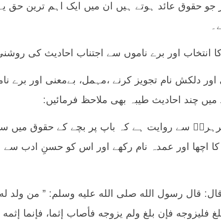
 جو حقوق عائد ہوتے ہیں ان میں ایک اہم ترین حق یہ
ے۔
ا انتخاب اور برے ناموں سے اجتناب احادیث کی روشنی
ی اور دلکش نام تجویز کرنے ،مہمل، بےمعنی اور برے نا
میں چند احادیث طیبہ بھی ملاحظ فرمائیں:
ھرہرہؓ سے روایت ہے کہ باپ پر بچے کے حقوق میں س
ا اچھا اور عمدہ نام رکھے اور اس کو حسنِ ادب سے
ل: قال رسول الله صلى الله عليه وسلم: ” من ولد له 
غ فليزوجه فإن بلغ ولم يزوجه فأصاب إثما، فإنما إثمه