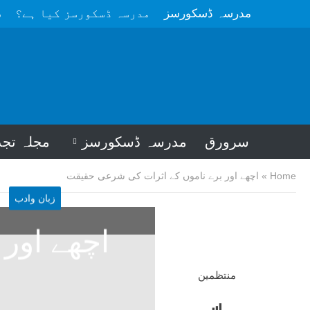
مدرسہ ڈسکورسز
مدرسہ ڈسکورسز کیا ہے؟
م
سرورق
مدرسہ ڈسکورسز
مجلہ تجد
Home
»
اچھے اور برے ناموں کے اثرات کی شرعی حقیقت
زبان وادب
اچھے اور 
منتظمین