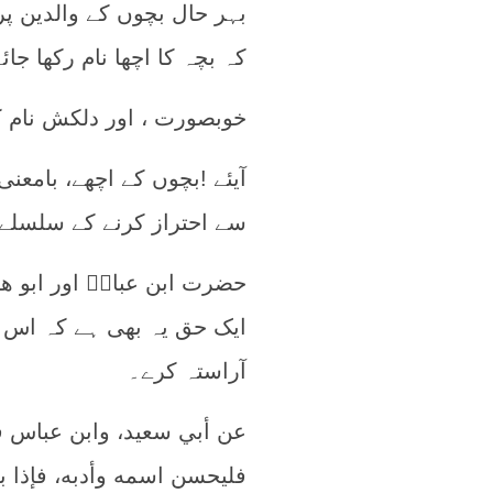
بہر حال بچوں کے والدین پر
کہ بچہ کا اچھا نام رکھا جائ
خوبصورت ، اور دلکش نام ک
آیئے !بچوں کے اچھے، بامعن
سے احتراز کرنے کے سلسلے 
حضرت ابن عباسؓ اور ابو 
ایک حق یہ بھی ہے کہ اس ک
آراستہ کرے۔
عن أبي سعيد، وابن عباس قا
فليحسن اسمه وأدبه، فإذا بل