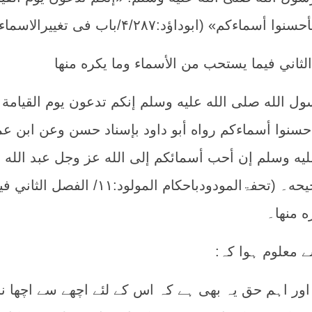
م» (ابوداؤد:۴/۲۸۷/باب فی تغییرالاسماء)
لثاني فيما يستحب من الأسماء وما يكره منها
ول الله صلى الله عليه وسلم إنكم تدعون يوم القيامة
أحسنوا أسماءكم رواه أبو داود بإسناد حسن وعن ابن ع
يه وسلم إن أحب أسمائكم إلى الله عز وجل عبد الله 
الرحمن رواه مسلم في صحيحه۔ (تحفۃالمودودباحکام المولود:۱۱/ الفصل ال
ه منها۔
ے معلوم ہوا کہ:
ی اور اہم حق یہ بھی ہے کہ اس کے لئے اچھے سے اچھا نا