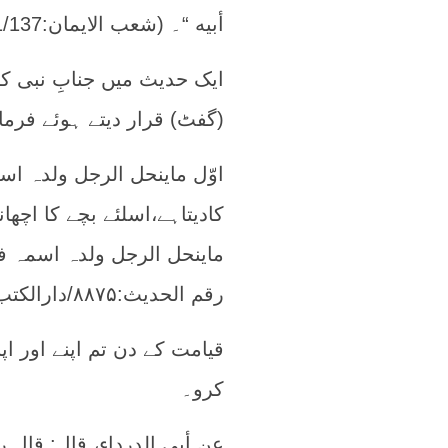
أبيه “۔ (شعب الایمان:11/137/حقوق الاولاد/ رقم الحدیث:۸۶۵۸)
ایک حدیث میں جنابِ نبی کر
(گفٹ) قرار دیتے ہوئے فرمایا
اوّل ماینحل الرجل ولدہ اس
کادیتاہے،اسلئے بچے کا اچھان
رقم الحدیث:۸۸۷۵/دارالکتب العلمیہ)
قیامت کے دن تم اپنے اور اپ
کرو۔
عن أبي الدرداء، قال: قال 