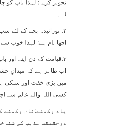
تجویز کرے ؛ لہذا باپ کو چ
لے۔
۲. نوزائیدہ بچے کے لئے س
اچھا نام ہے؛ لہذا خوب س
۳.قیامت کے دن اپنے اور باپ
اب ظاہر ہے کہ میدانِ حشر 
میں بڑی خفت اور سبکی ہوگ
کسی اللہ والے عالم سے اچھا
یاد رکھئے:نام رکھنے ک
درحقیقت مذہب کی شناخت