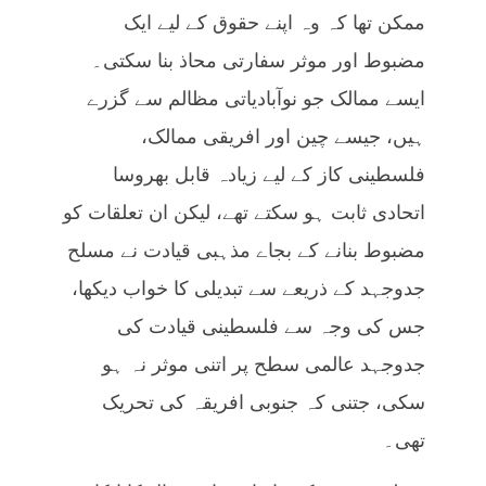
ممکن تھا کہ وہ اپنے حقوق کے لیے ایک
مضبوط اور موثر سفارتی محاذ بنا سکتی۔
ایسے ممالک جو نوآبادیاتی مظالم سے گزرے
ہیں، جیسے چین اور افریقی ممالک،
فلسطینی کاز کے لیے زیادہ قابل بھروسا
اتحادی ثابت ہو سکتے تھے، لیکن ان تعلقات کو
مضبوط بنانے کے بجاے مذہبی قیادت نے مسلح
جدوجہد کے ذریعے سے تبدیلی کا خواب دیکھا،
جس کی وجہ سے فلسطینی قیادت کی
جدوجہد عالمی سطح پر اتنی موثر نہ ہو
سکی، جتنی کہ جنوبی افریقہ کی تحریک
تھی۔