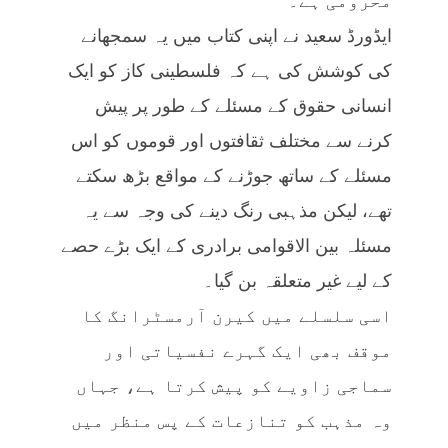
محرومی ہے۔
ایڈورڈ سعید نے اپنی کتاب میں یہ سمجھانے
کی کوشش کی ہے کہ فلسطینی کاز کو ایک
انسانی حقوق کے مسئلے کے طور پر پیش
کرنے سے مختلف ثقافتوں اور قوموں کو اس
مسئلے کے ساتھ جوڑنے کے مواقع بڑھ سکتے
تھے، لیکن مذہبی رنگ دینے کی وجہ سے یہ
مسئلہ بین الاقوامی برادری کے ایک بڑے حصے
کے لیے غیر متعلقہ بن گیا۔
اسی سلسلے میں کیرن آرمسٹرانگ کا
موقف بھی ایک گہرے نفسیاتی اور
سماجی زاویے کو پیش کرتا ہے، جہاں
وہ مذہب کو تنازعات کے پس منظر میں