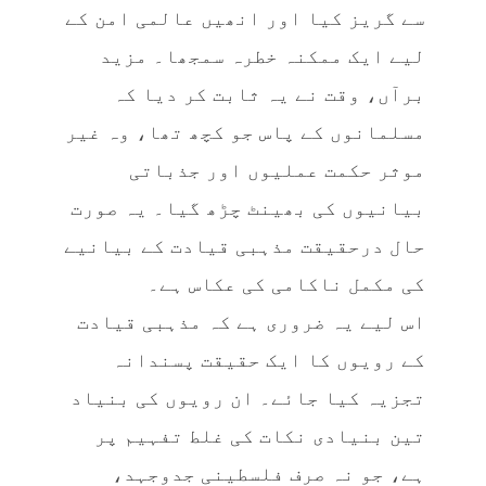
سے گریز کیا اور انھیں عالمی امن کے
لیے ایک ممکنہ خطرہ سمجھا۔ مزید
برآں، وقت نے یہ ثابت کر دیا کہ
مسلمانوں کے پاس جو کچھ تھا، وہ غیر
موثر حکمت عملیوں اور جذباتی
بیانیوں کی بھینٹ چڑھ گیا۔ یہ صورت
حال درحقیقت مذہبی قیادت کے بیانیے
کی مکمل ناکامی کی عکاس ہے۔
اس لیے یہ ضروری ہے کہ مذہبی قیادت
کے رویوں کا ایک حقیقت پسندانہ
تجزیہ کیا جائے۔ ان رویوں کی بنیاد
تین بنیادی نکات کی غلط تفہیم پر
ہے، جو نہ صرف فلسطینی جدوجہد،