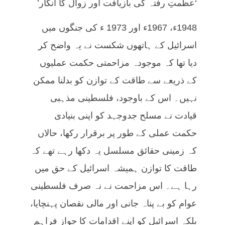
‘عظمتِ رفتہ کی بازیافت اور زوال کا انکار’
1948ء، 1967ء اور 1973 ء کی جنگوں میں
اسرائیل کے ہاتھوں شکست نے یہ واضح کر
دیا تھا کہ موجودہ مزاحمتی حکمت عملیوں
کے ذریعے سے طاقت کے توازن کو بدلنا ممکن
نہیں۔ اس کے باوجود، فلسطینی مذہبی
قیادت نے مسلح جدوجہد کو اپنی بنیادی
حکمت عملی کے طور پر برقرار رکھا، حالاں
کہ زمینی حقائق مسلسل یہ دکھا رہے تھے کہ
طاقت کا توازن ہمیشہ اسرائیل کے حق میں
رہا ہے۔ اس مزاحمت نے نہ صرف فلسطینی
عوام کو بے پناہ جانی اور مالی نقصان پہنچایا،
بلکہ اسرائیل کو اپنے اقدامات کا جواز فراہم