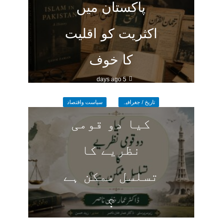
پاکستان میں
اکثریت کو اقلیت
کا خوف
5 days ago
تاریخ / جغرافیہ
سیاست واقتصاد
کیا دو قومی
نظریے کا
تسلسل ممکن ہے
؟
5 days ago