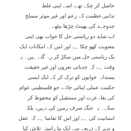
حاصل کر چکے تھے، اسے اپنی غلط
تدابیر،عظمت کے زعم اور غیر موثر مسلح
جدوجہد کی بھینٹ چڑھا بیٹھے۔
اب شاید دو ریاستی حل کا خواب بھی اپنی
معنویت کھو چکا ہے اور امن کے امکانات ایک
یک ریاستی حل میں سکڑ کر رہ گئے ہیں۔ یہ
وقت ہے کہ جذباتی نعروں اور غیر حقیقت
پسندانہ خوابوں کو ترک کر کے ایک ایسی
حکمت عملی اپنائی جائے، جو فلسطینی عوام
کی بقا، عزت اور مستقبل کو محفوظ کر
سکے۔ یہ جنگ صرف زمین کی نہیں، بلکہ
انسانیت کی ہے اور اس کا تقاضا ہے کہ عقل
و تدبر کے ذریعے سے ایک نیا راستہ تلاش کیا