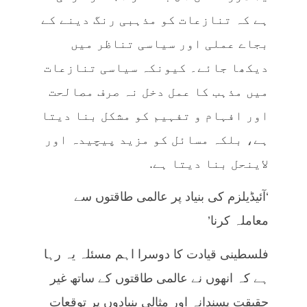
ہے کہ تنازعات کو مذہبی رنگ دینے کے
بجاے عملی اور سیاسی تناظر میں
دیکھا جائے۔ کیونکہ سیاسی تنازعات
میں مذہب کا عمل دخل نہ صرف مصالحت
اور افہام و تفہیم کو مشکل بنا دیتا
ہے، بلکہ مسائل کو مزید پیچیدہ اور
لاینحل بنا دیتا ہے.
‘آئیڈیلزم کی بنیاد پر عالمی طاقتوں سے
معاملہ کرنا’
فلسطینی قیادت کا دوسرا اہم مسئلہ یہ رہا
ہے کہ انھوں نے عالمی طاقتوں کے ساتھ غیر
حقیقت پسندانہ اور مثالی بنیادوں پر توقعات