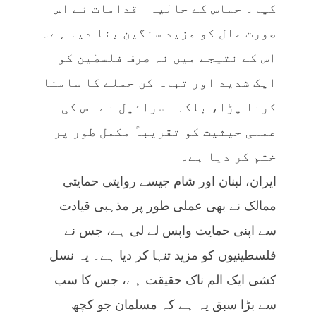
کیا۔ حماس کے حالیہ اقدامات نے اس
صورت حال کو مزید سنگین بنا دیا ہے۔
اس کے نتیجے میں نہ صرف فلسطین کو
ایک شدید اور تباہ کن حملے کا سامنا
کرنا پڑا، بلکہ اسرائیل نے اس کی
عملی حیثیت کو تقریباً مکمل طور پر
ختم کر دیا ہے۔
ایران، لبنان اور شام جیسے روایتی حمایتی
ممالک نے بھی عملی طور پر مذہبی قیادت
سے اپنی حمایت واپس لے لی ہے، جس نے
فلسطینیوں کو مزید تنہا کر دیا ہے۔ یہ نسل
کشی ایک الم ناک حقیقت ہے، جس کا سب
سے بڑا سبق یہ ہے کہ مسلمان جو کچھ