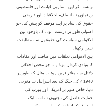
وابستہ کر لیں۔ مذہبی قیادت اور فلسطینی
رہنماؤں نے انصاف، اخلاقیات اور تاریخی
حقوق کی بنیاد پر اپنے موقف کو پیش کیا، جو
اصولی طور پر درست ہونے کے باوجود بین
الاقوامی سیاست کی حقیقتوں سے مطابقت
نہیں رکھتا۔
بین الاقوامی تعلقات میں طاقت اور مفادات
کا بنیادی کردار ہوتا ہے، جو محض اخلاقی
دلائل سے متاثر نہیں ہوتے۔ مثال کے طور پر
1948 ء کی جنگ کے بعد اسرائیل نے مغربی
دنیا، خاص طور پر امریکہ اور یورپ کی
حمایت حاصل کی، جنھوں نے اسے ایک
اسٹریٹیجک اتحادی کے طور پر دیکھا۔یہ