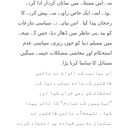
سے اس مسئلے میں نمایاں کردار ادا کرتے
ہوئے اسے ایک خاص زاویے سے پیش کرنے کا
رجحان پیدا کیا۔ اس بیانیے نے سیاسی تنازعات
کو مذہبی تناظر میں ڈھال دیا، جس کے نتیجے
میں مسلم دنیا کو خوں ریزی، سیاسی عدم
استحکام اور معاشی مشکلات جیسے سنگین
مسائل کا سامنا کرنا پڑا۔
اس بیانیے کے اثرات نے عالمی
طاقتوں کے ساتھ مسلم دنیا کے
تعلقات کو بھی خراب کیا اور
’’تہذیبوں کے تصادم‘‘ کا تاثر پیدا
کیا۔ نتیجتاً، عالمی طاقتوں نے
مسلمان مذہبی قیادت پر اعتماد کرنے