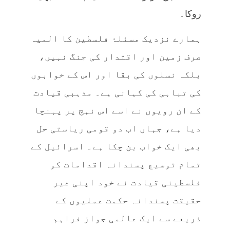
روکا۔
ہمارے نزدیک مسئلۂ فلسطین کا المیہ
صرف زمین اور اقتدار کی جنگ نہیں،
بلکہ نسلوں کی بقا اور اس کے خوابوں
کی تباہی کی کہانی ہے۔ مذہبی قیادت
کے ان رویوں نے اسے اس نہج پر پہنچا
دیا ہے، جہاں اب دو قومی ریاستی حل
بھی ایک خواب بن چکا ہے۔ اسرائیل کے
تمام توسیع پسندانہ اقدامات کو
فلسطینی قیادت نے خود اپنی غیر
حقیقت پسندانہ حکمت عملیوں کے
ذریعے سے ایک عالمی جواز فراہم