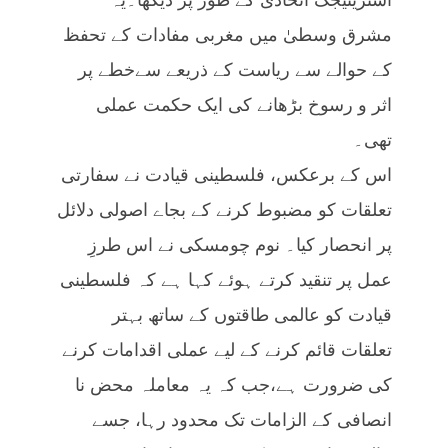
مشرق وسطیٰ میں مغربی مفادات کے تحفظ
کے حوالے سے ریاست کے ذریعے سےخطے پر
اثر و رسوخ بڑھانے کی ایک حکمت عملی
تھی۔
اس کے برعکس، فلسطینی قیادت نے سفارتی
تعلقات کو مضبوط کرنے کے بجاے اصولی دلائل
پر انحصار کیا۔ نوم چومسکی نے اس طرزِ
عمل پر تنقید کرتے ہوئے کہا ہے کہ فلسطینی
قیادت کو عالمی طاقتوں کے ساتھ بہتر
تعلقات قائم کرنے کے لیے عملی اقدامات کرنے
کی ضرورت ہے،جب کہ یہ معاملہ محض نا
انصافی کے الزامات تک محدود رہا، جسے