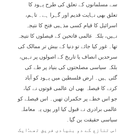
سے مسلمانوں کے تعلق کی طرح یہود کا
تعلق بھی نہایت قدیم اور گہرا ہے۔ تاہم،
اسرائیل کا قیام کسی مذہبی فتح کا نتیجہ
نہیں، بلکہ عالمی فاتحین کے فیصلوں کا نتیجہ
تھا۔ غور کیا جائے تو دنیا کے بیش تر ممالک کی
سرحدیں انصاف یا تاریخ کے اصولوں پر نہیں،
بلکہ سیاسی مصلحتوں کی بنیاد پر طے کی
گئی ہیں۔ ارض فلسطین میں یہود کو آباد
کرنے کا فیصلہ بھی ان عالمی قوتوں نے کیا،
جو اس خطے پر حکمران تھیں۔ اس فیصلے کو
عالمی برادری نے قبول کیا اور یوں یہ معاملہ
سیاسی حقیقت بن گیا۔
اس تنازع کے دو بنیادی فریق تھے:ایک