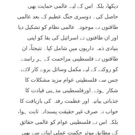
دیکھا، بلکہ اس کے لیے عالمی حمایت بھی
حاصل کی۔ دوسری جنگ عظیم کے بعد عالمی
طاقتوں نے موجودہ عالمی نظام کو تشکیل دیا
اور ان طاقتوں نے اسرائیل کی بقا کو اپنی
بنیادی ذمہ داریوں میں شامل کیا۔ نتیجتاً، ان
طاقتوں نے فلسطینی مزاحمت کے ہر راستے
کو روکنے کے لیے مکمل وسائل بروے کار لائے،
جس سے فلسطینی عوام مزید مشکلات کا
شکار ہوئے۔اورفلسطینی مذہبی قیادت کا
جذباتی بیانیہ اور عظمت رفتہ کی بازیافت کا
خواب نہ صرف غیر حقیقت پسندانہ ثابت ہوا،
بلکہ اس نے فلسطینی عوام کو عالمی حقائق
کے مطابق موثر حکمت عملی اپنانے سے بھی