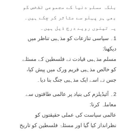
بلکہ مسلم دنیا کے مجموعی تشخص کو
بھی ہر پہلو سے متاثر کر چکے ہیں۔
یہ تینوں رویے درج ذیل ہیں۔
1۔ سیاسی تنازعات کو مذہبی تناظر میں
دیکھنا:
مسلم مذہبی قیادت نے فلسطین کے مسئلے
کو خالص مذہبی فریم ورک میں پیش کیا،
جس نے اسے ایک مذہبی جنگ بنا دیا۔
2۔ آئیڈیلزم کی بنیاد پر عالمی طاقتوں سے
معاملہ کرنا:
عالمی سیاست کی عملی حقیقتوں کو
نظرانداز کیا گیا اور مسئلۂ فلسطین کو تاریخ