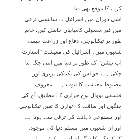
کرنے کا موقع بھی دیا۔
اسی دوران میں اسرائیل نے سائنسی ترقی
میں غیر معمولی کامیابیاں حاصل کیں، خاص
طور پر ٹیکنالوجی، دفاع اور زراعت جیسے
شعبوں میں۔ اسرائیل کی معیشت ’’اسٹارٹ
اپ نیشن‘‘ کے طور پر دنیا میں اپنی جگہ بنا
چکی ہے، جو اس کی تکنیکی برتری اور
مضبوط معیشت کا ثبوت ہے۔ معروف
فلسفی یووال نوح حراری کے مطابق، آج کی
جنگوں اور طاقت کے توازن کا تعین ٹیکنالوجی
اور مصنوعی ذہانت کی ترقی سے ہوتا ہے
اور ان شعبوں میں مسلم دنیا کی موجودہ
کارکردگی کا دیگر اقوام سے کوئی موازنہ