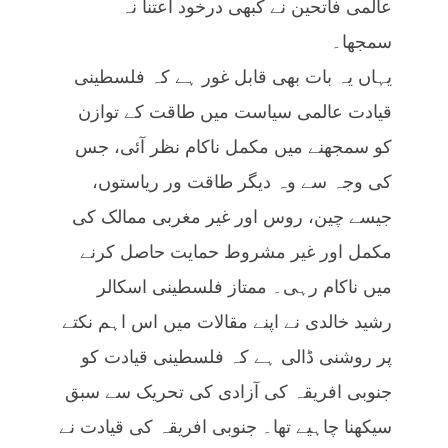
عالمی فاتحین نے کبھی درخود اعتنا نہ
سمجھا۔
یہاں یہ بات بھی قابل غور ہے کہ فلسطینی
قیادت عالمی سیاست میں طاقت کے توازن
کو سمجھنے میں مکمل ناکام نظر آئی، جس
کی وجہ سے وہ دیگر طاقت ور ریاستوں،
جیسے چین، روس اور غیر مغربی ممالک کی
مکمل اور غیر مشروط حمایت حاصل کرنے
میں ناکام رہی۔ ممتاز فلسطینی اسکالر
رشید خالدی نے اپنے مقالات میں اس اہم نکتے
پر روشنی ڈالی ہے کہ فلسطینی قیادت کو
جنوبی افریقہ کی آزادی کی تحریک سے سبق
سیکھنا چاہیے تھا۔ جنوبی افریقہ کی قیادت نے