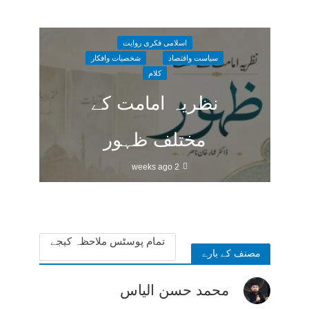
اسلامی فکری روایت
سیاست واقتصاد
شخصیات وافکار
کلام
نظریہ امامت کے
مختلف ظہور
2 weeks ago
تمام پوسٹس ملاحظہ کیجے
مصنف کے بارے
محمد حسن الیاس