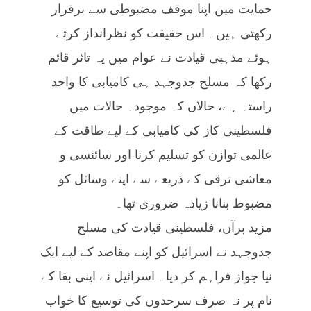
حمایت میں اپنا موقف مضبوطی سے برقرار
رکھتی ہیں۔ اس حقیقت کو نظرانداز کرتے
ہوئے مذہبی قیادت نے عوام میں یہ تاثر قائم
رکھا کہ مسلح جدوجہد ہی کامیابی کا واحد
راستہ ہے، حالاں کہ موجودہ حالات میں
فلسطینی کاز کی کامیابی کے لیے طاقت کے
عالمی توازن کو تسلیم کرنا اور سائنسی و
معاشی ترقی کے ذریعے سے اپنے وسائل کو
مضبوط بنانا زیادہ ضروری تھا۔
مزید برآں، فلسطینی قیادت کی مسلح
جدوجہد نے اسرائیل کو اپنے مقاصد کے لیے ایک
نیا جواز فراہم کر دیا۔ اسرائیل نے اپنی بقا کے
نام پر نہ صرف سرحدوں کی توسیع کا خواب