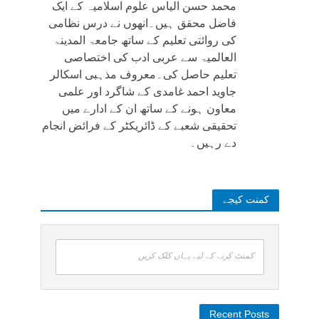
محمد حسن الیاس علوم اسلامیہ کے ایک
فاضل محقق ہیں۔انھوں نے درس نظامی
کی روائتی تعلیم کے ساتھ جامعۃ المدینۃ
العالمیۃ سے عربی ادب کی اختصاصی
تعلیم حاصل کی۔معروف مذہبی اسکالر
جاوید احمد غامدی کے شاگرد اور علمی
معاون ہونے کے ساتھ ان کے ادارے میں
تحقیقی شعبے کے ڈائریکٹر کے فرائض انجام
دے رہیں۔
کمنت کیجے
کمنٹ کرنے کے لیے یہاں کلک کریں
Recent Posts