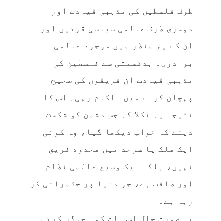
طرف فلسطین کی مذہبی قیادت اور
دوسری طرف عالمی سیاسی قوتیں اور
ان کے پس منظر میں موجود عالمی
برادری۔ بدقسمتی سے فلسطین کی
مذہبی قیادت ان فریقوں کی صحیح
پہچان کرنے میں ناکام رہی۔ اس کا
نتیجہ یہ نکلا کہ جس دشمن کو شکست
دینے کا خواب دیکھا گیا، وہ کوئی
ایک ملک یا سرحد میں محدود فریق
نہیں، بلکہ ایک وسیع عالمی نظام
اور طاقت ہے، جو دنیا پر حکمرانی کر
رہا ہے۔
یہ صورت حال اس بات کو اجاگر کرتی