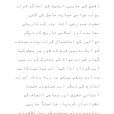
اقصیٰ کی مذہبی اہمیت کو اجاگر کرتے
ہوئے عوامی حمایت حاصل کی گئی۔
حضرت عمر رضی اللہ عنہ کے تاریخی
معاہدے اور اسلامی تاریخ کے دیگر
حوالوں کو استعمال کرتے ہوئے مسئلے
کو ایک مذہبی فرض کے طور پر پیش کیا
گیا، جس نے عوام کو متحرک کرنے میں
اہم کردار ادا کیا۔اس بیانیے کا سب
سے اہم منفی پہلو یہ رہا ہے کہ اس نے
تنازع کی دیگر اہم جہتوں، جیسے
انسانی حقوق اور سماجی انصاف کو
نظرانداز کردیا۔ خالصتاً مذہبی
بیانیے نے اس مسئلے کو بین الاقوامی