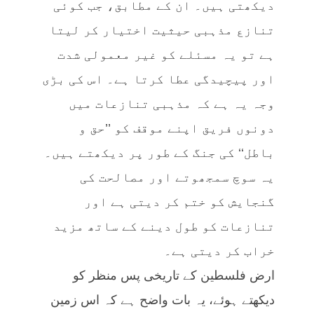
دیکھتی ہیں۔ ان کے مطابق، جب کوئی
تنازع مذہبی حیثیت اختیار کر لیتا
ہے تو یہ مسئلے کو غیر معمولی شدت
اور پیچیدگی عطا کرتا ہے۔ اس کی بڑی
وجہ یہ ہے کہ مذہبی تنازعات میں
دونوں فریق اپنے موقف کو ’’حق و
باطل‘‘ کی جنگ کے طور پر دیکھتے ہیں۔
یہ سوچ سمجھوتے اور مصالحت کی
گنجایش کو ختم کر دیتی ہے اور
تنازعات کو طول دینے کے ساتھ مزید
خراب کر دیتی ہے۔
ارض فلسطین کے تاریخی پس منظر کو
دیکھتے ہوئے، یہ بات واضح ہے کہ اس زمین