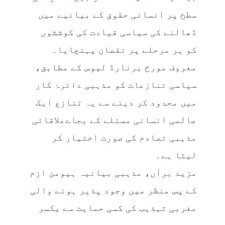
سطح پر انسانی حقوق کے بیانیے میں
ڈھالنے کی سیاسی قیادت کی کوششوں
کو ہر مرحلے پر نقصان پہنچایا۔
معروف مورخ برنارڈ لیوس کے مطابق،
سیاسی تنازعات کو مذہبی دائرۂ کار
میں محدود کر دینے سے یہ تنازع ایک
عالمی انسانی مسئلے کے بجاےعلاقائی
مذہبی تصادم کی صورت اختیار کر
لیتا ہے۔
مزید برآں، مذہبی بیانیہ ہیومن ازم
کے پس منظر میں وجود پذیر ہونے والی
مغربی تہذیب کی کسی حمایت سے یکسر