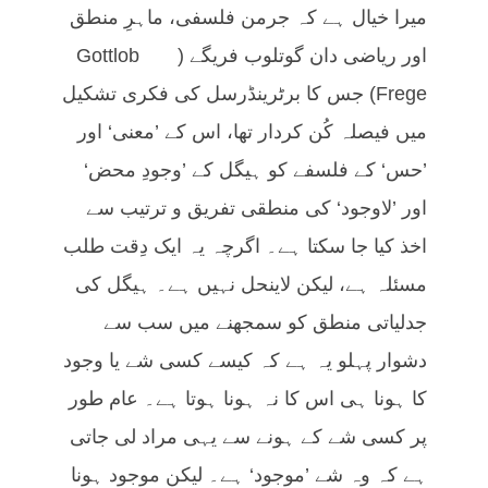
میرا خیال ہے کہ جرمن فلسفی، ماہرِ منطق
اور ریاضی دان گوتلوب فریگے (Gottlob
Frege) جس کا برٹرینڈرسل کی فکری تشکیل
میں فیصلہ کُن کردار تھا، اس کے ’معنی‘ اور
’حس‘ کے فلسفے کو ہیگل کے ’وجودِ محض‘
اور ’لاوجود‘ کی منطقی تفریق و ترتیب سے
اخذ کیا جا سکتا ہے۔ اگرچہ یہ ایک دِقت طلب
مسئلہ ہے، لیکن لاینحل نہیں ہے۔ ہیگل کی
جدلیاتی منطق کو سمجھنے میں سب سے
دشوار پہلو یہ ہے کہ کیسے کسی شے یا وجود
کا ہونا ہی اس کا نہ ہونا ہوتا ہے۔ عام طور
پر کسی شے کے ہونے سے یہی مراد لی جاتی
ہے کہ وہ شے ’موجود‘ ہے۔ لیکن موجود ہونا