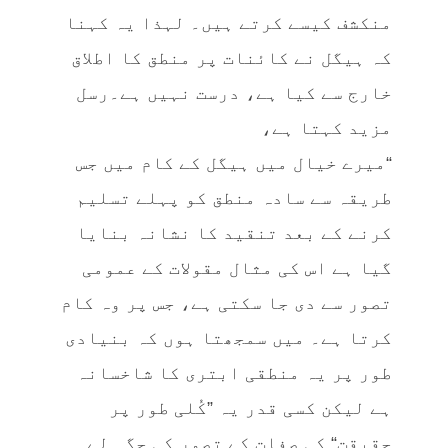
منکشف کیسے کرتے ہیں۔ لہذا یہ کہنا
کہ ہیگل نے کائنات پر منطق کا اطلاق
خارج سے کیا ہے، درست نہیں ہے۔رسل
مزید کہتا ہے،
“میرے خیال میں ہیگل کے کام میں جس
طریقہ سے سادہ منطق کو پہلے تسلیم
کرنے کے بعد تنقید کا نشانہ بنایا
گیا ہے اس کی مثال مقولات کے عمومی
تصور سے دی جا سکتی ہے، جس پر وہ کام
کرتا ہے۔ میں سمجھتا ہوں کہ بنیادی
طور پر یہ منطقی ابتری کا شاخسانہ
ہے لیکن کسی قدر یہ ”کُلی طور پر
حقیقت“ کی صفات کے تصور کی جگہ لے