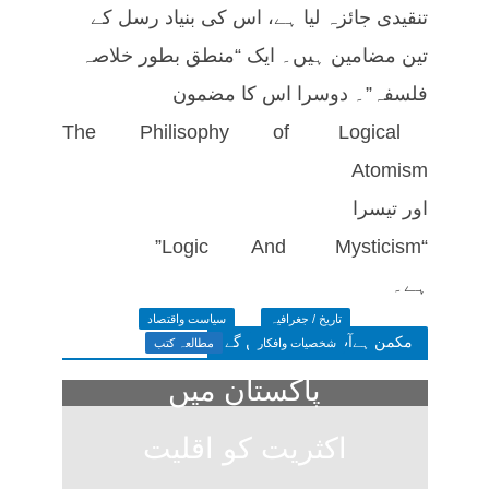
تنقیدی جائزہ لیا ہے، اس کی بنیاد رسل کے
تین مضامین ہیں۔ ایک “منطق بطور خلاصہ
فلسفہ”۔ دوسرا اس کا مضمون
The Philisophy of Logical
Atomism
اور تیسرا
“Logic And Mysticism”
ہے۔
تاریخ / جغرافیہ
سیاست واقتصاد
مکمن ہےآپ پسند فرمائیں گے
شخصیات وافکار
مطالعہ کتب
پاکستان میں
اکثریت کو اقلیت