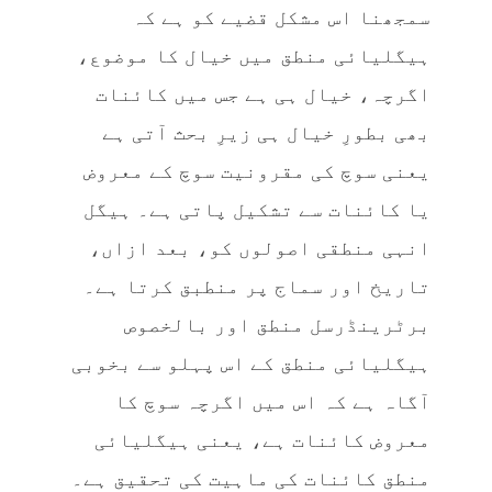
سمجھنا اس مشکل قضیے کو ہے کہ
ہیگلیائی منطق میں خیال کا موضوع،
اگرچہ، خیال ہی ہے جس میں کائنات
بھی بطورِ خیال ہی زیرِ بحث آتی ہے
یعنی سوچ کی مقرونیت سوچ کے معروض
یا کائنات سے تشکیل پاتی ہے۔ ہیگل
انہی منطقی اصولوں کو، بعد ازاں،
تاریخ اور سماج پر منطبق کرتا ہے۔
برٹرینڈرسل منطق اور بالخصوص
ہیگلیائی منطق کے اس پہلو سے بخوبی
آگاہ ہے کہ اس میں اگرچہ سوچ کا
معروض کائنات ہے، یعنی ہیگلیائی
منطق کائنات کی ماہیت کی تحقیق ہے۔