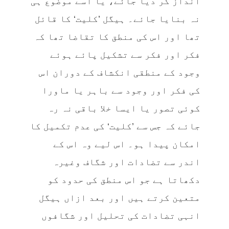
انداز کر دیا جائے، یا اسے موضوع ہی
نہ بنایا جائے۔ ہیگل ’کلیت‘ کا قائل
تھا اور اس کی منطق کا تقاضا تھا کہ
فکر اور فکر سے تشکیل پائے ہوئے
وجود کے منطقی انکشاف کے دوران اس
کی فکر اور وجود سے باہر یا ماورا
کوئی تصور یا ایسا خلا باقی نہ رہ
جائے کہ جس سے ’کلیت‘ کی عدم تکمیل کا
امکان پیدا ہو۔ اس لیے وہ اس کے
اندر سے تضادات اور شگاف وغیرہ
دکھاتا ہے جو اس منطق کی حدود کو
متعین کرتے ہیں اور بعد ازاں ہیگل
انہی تضادات کی تحلیل اور شگافوں