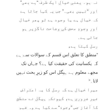
نہ ہو۔ یعنی خیال ایک طرف “ہے بھی”
اور “نہیں بھی۔” جب یہ کہا جاتا ہے
کہ خیال ہے یا وجود ہے تو پھر خیال
اور وجودِ محض کی وضاحت ناگزیر ہو
جاتی ہے۔
رسل کہتا ہے،
”منطق کا تعلق اس قسم کے سوالات سے ہے
کہ یکسانیت کی حقیقت کیا ہے؟ جہاں تک
مجھے معلوم ہے ہیگل اس کو زیرِ بحث نہیں
لاتا۔“
میرا خیال ہے کہ رسل کا یہ اعتراض
غیر ضروری ہے، کیونکہ ہیگل نے منطق
کا آغاز جس ”وجود“ سے کیا ہے وہ فہم