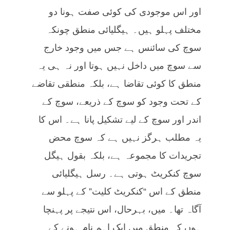
اور اس موجودی کی کوئی صفت ہونا دو
مختلف پہلو ہیں۔ ہیگلیائی منطق چونکہ
سوچ کی سائنس ہے جس میں وجود خارج
سے سوچ میں داخل نہیں ہوتا اور نہ ہی یہ
منطق کا کوئی تقاضا ہے، بلکہ منطقی تقاضے
کے تحت وجود کو سوچ کے ذریعے، سوچ کے
اندر اور سوچ کے لیے تشکیل پانا ہے۔ اس کا
یہ مطلب ہرگز نہیں ہے کہ سوچ محض
تجریدات کا مجموعہ ہے، بلکہ بقول ہیگل
سوچ کنکریٹ ہوتی ہے۔ رسل ہیگلیائی
منطق کے اس “کنکریٹ کلیت” کے پہلو سے
آگاہ تھا۔ میں، بہرحال، اس نتیجے پر پہنچا
ہوں کہ منطق میں ایک اہم نام ہونے کے