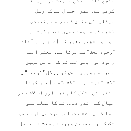
منطق کائنات کی ماہیت کی دریافت
کرتی ہے۔ میرا خیال ہے کہ رسل
ہیگلیائی منطق کے سب سے بنیادی
قضیے کو سمجھنے میں غلطی کرتا ہے
اور وہ قضیہ منطق کا آغاز ہے۔ آغاز
”وجودِ محض“ سے ہوتا ہے، یعنی ایسا
وجود جو ابھی خصائص کا حامل نہیں
ہے، اسی وجودِ محض کو ہیگل ”لاوجود“ یا
”لاشے“ کہتا ہے۔ ”لاشے“ سے آغاز کرنا
انتہائی مشکل کام تھا اور اس لاشے کو
خیال کے اندر دکھانے کا مطلب یہی
تھا کہ یہ لاشے دراصل خود خیال ہے جب
تک کہ وہ مقرون وجود کی صفت کا حامل