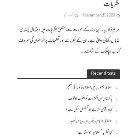
نظریات
November 15, 2020
کمنت کیجے
مریم ذکا بریار ابن رشد کے عورت سے متعلق نظریات میں اعتدال پسندی
نمایاں دکھائی دیتی ہے۔ان کے نظریات اور تعلیمات پر افلاطون کی معروف
کتاب ریپبلک کے اثرات...
Recent Posts
اسلامی جمہوریہ میں اسلامی قانون کی تعلیم
پاکستان میں اکثریت کو اقلیت کا خوف
کیا دو قومی نظریے کا تسلسل ممکن ہے ؟
اجتماعی احکام، نظریہ اور سیاسی تعبیر
کیا نظریہ ”اسلامی“ ہو سکتا ہے؟