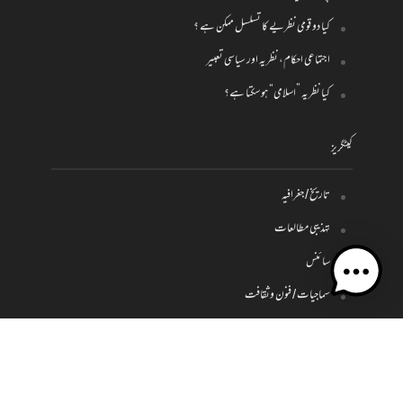
کیا دو قومی نظریے کا تسلسل ممکن ہے ؟
اجتماعی احکام، نظریہ اور سیاسی تعبیر
کیا نظریہ ”اسلامی“ ہو سکتا ہے؟
کیٹگریز
تاریخ / جغرافیہ
تہذیبی مطالعات
سائنس
سماجیات / فنون وثقافت
فلسفہ
کلام
سیاست واقتصاد