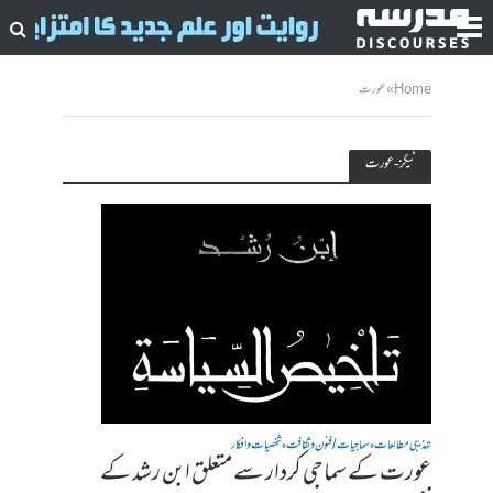
Home
»
عورت
ٹیگز - عورت
تہذیبی مطالعات
سماجیات / فنون وثقافت
شخصیات وافکار
•
•
عورت کے سماجی کردار سے متعلق ابن رشد کے