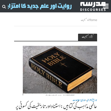
Home
»
مسيحيت
ٹیگز - مسيحيت
تاریخ / جغرافیہ
تہذیبی مطالعات
•
عالمی مذاہب کی کتابیں:استناداورتاریخیت کی کسو ٹی پر