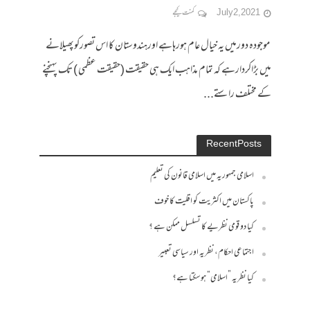
July 2, 2021
کمنت کیجے
موجودہ دورمیں یہ خیال عام ہورہاہے اورہندوستان کا اس تصورکوپھیلانے
میں بڑاکردارہے کہ تمام مذاہب ایک ہی حقیقت (حقیقت عظمی ) تک پہنچنے
کے مختلف راستے...
Recent Posts
اسلامی جمہوریہ میں اسلامی قانون کی تعلیم
پاکستان میں اکثریت کو اقلیت کا خوف
کیا دو قومی نظریے کا تسلسل ممکن ہے ؟
اجتماعی احکام، نظریہ اور سیاسی تعبیر
کیا نظریہ ”اسلامی“ ہو سکتا ہے؟