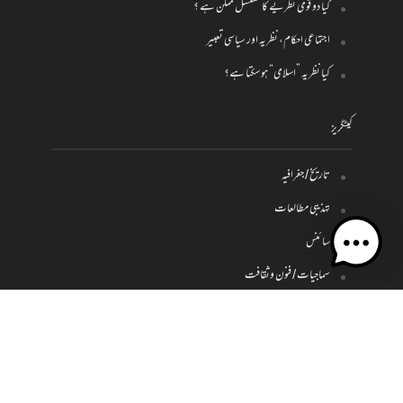
کیا دو قومی نظریے کا تسلسل ممکن ہے ؟
اجتماعی احکام، نظریہ اور سیاسی تعبیر
کیا نظریہ ”اسلامی“ ہو سکتا ہے؟
کیٹگریز
تاریخ / جغرافیہ
تہذیبی مطالعات
سائنس
سماجیات / فنون وثقافت
فلسفہ
کلام
سیاست واقتصاد