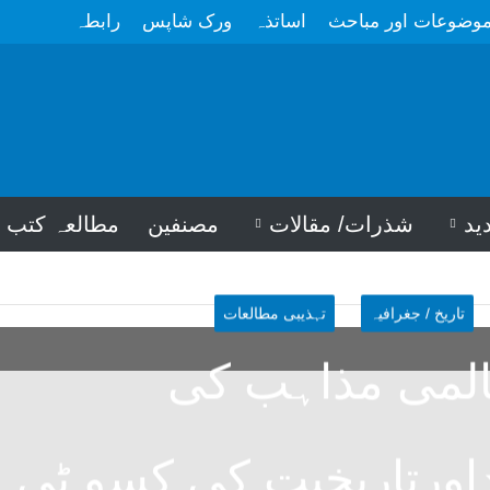
وضوعات اور مباحث
اساتذہ
ورک شاپس
رابطہ
ید
شذرات/ مقالات
مصنفین
مطالعہ کتب
تاریخ / جغرافیہ
تہذیبی مطالعات
لمی مذاہب کی
داورتاریخیت کی کسو ٹی پ