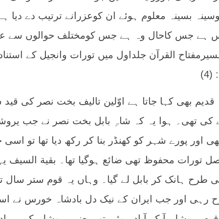
سینہ بسینہ معلوم ہوئے ان کوعزرانے ترتیب دے دیا ہے
اس ہے جس کاحال وہ ہے جس کومختلف حوالوں سے عل
یرمفتاح القرآن جلداول میں تورات وانجیل کے استناد
4)
دیم بھی کہا جاتا ہے اوّلین تالیف بخت نصر کی قید 
ے کی تھی۔ ہوا یہ کہ شاہِ بابل بخت نصر نے جب یروش
ی اور پورے شہر کو کھنڈر بنا کر رکھ دیا تھا تو اسی 
 تورات محفوظ تھی ضائع ہوگیا تھا۔ بقیة السیف یہ
ی طرح ہانک کر بابل لے گیا۔ وہاں یہ قوم ستر سال ت
ح رہی اور جب ایران کے نیک دل بادشاہ خورس نے اس
قوم یروشلم آ کر آباد ہوئی تب یعنی یروشلم کی برباد