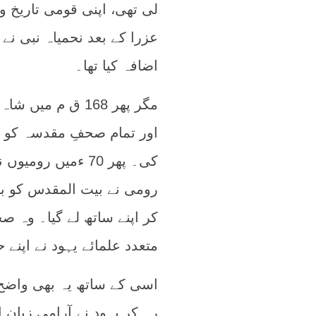
لی تھی، اپنی قومی تاریخ و
عزرا کے بعد نحمیاہ نبی نے
اضافہ کیا تھا۔
مگر پھر 168 ق م 
اور تمام صحفِ مقدسہ کو نذ
کی۔ پھر 70 ءمیں
رومی نے بیت المقدس کو با
کر اپنے ساتھ لے گیا۔ وہ ص
متعدد علمائے یہود نے اپنے
اسی کے ساتھ یہ بھی واضح 
رہ کر یہود نے آرامی زبان ا