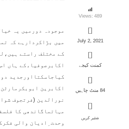
Views:
489
موجودہ دورمیں یہ خیال
July 2, 2021
میں بڑاکردارہے کہ تما
کے مختلف راستے ہیں،لہ
اکابرصوفیاءکے ہاں اس 
کمنت کیجے
کیاجاسکتااورجدید دور
اکابرین ابوبکرمارٹن 
84 منٹ چاہیں
مہاتماگاندھی کا فلسفہ
شئیر کریں
وحدت ِادیان والی فکرک