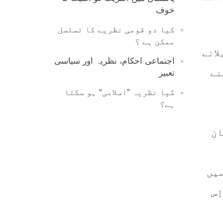
خوف
کیا دو قومی نظریے کا تسلسل
ممکن ہے ؟
انے
اجتماعی احکام، نظریہ اور سیاسی
نے
تعبیر
کیا نظریہ ”اسلامی“ ہو سکتا
ہے؟
ان
(1)ہندوستان میں
ِس