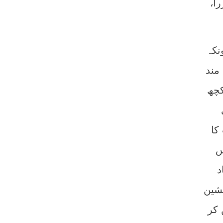
اب عزرا،
نکہ
 ہوش مند
کچھ
کا
س
د
نشین
 کر