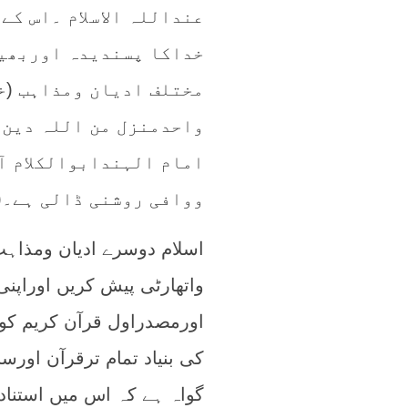
عنداللہ الاسلام ۔اس کے
خداکا پسندیدہ اوربھیج
مختلف ادیان ومذاہب (خ
واحدمنزل من اللہ دین 
امام الہندابوالکلام آ
ووافی روشنی ڈالی ہے۔(2)
اسلام دوسرے ادیان ومذاہب 
اورمصدراول قرآن کریم کوب
گواہ ہے کہ اس میں استناد