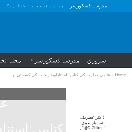
مدرسہ ڈسکورسز
مدرسہ ڈسکورسز کیا ہے؟
م
سرورق
مدرسہ ڈسکورسز
مجلہ تجد
Home
»
عالمی مذاہب کی کتابیں:استناداورتاریخیت کی کسو ٹی پر
عا
ڈاکٹر غطریف
شہباز ندوی
کتابیں:استنا
@DrGhitreef,