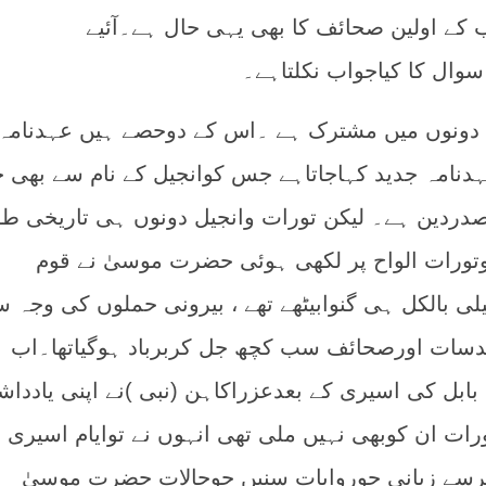
 کے اولین صحائف کا بھی یہی حال ہے۔آئيے
سوال کا کیاجواب نکلتاہے۔
ں دونوں میں مشترک ہے ۔اس کے دوحصے ہیں عہدنامہ
نامہ جدید کہاجاتاہے جس کوانجیل کے نام سے بھی جا
دردین ہے۔ لیکن تورات وانجیل دونوں ہی تاریخی طو
تورات الواح پر لکھی ہوئی حضرت موسیٰ نے قوم
ی بالکل ہی گنوابیٹھے تھے ، بیرونی حملوں کی وجہ 
دسات اورصحائف سب کچھ جل کربرباد ہوگیاتھا۔اب
بابل کی اسیری کے بعدعزراکاہن (نبی )نے اپنی یاددا
رات ان کوبھی نہیں ملی تھی انہوں نے توایام اسیری 
ابرسے زبانی جوروایات سنیں جوحالات حضرت موسیٰ