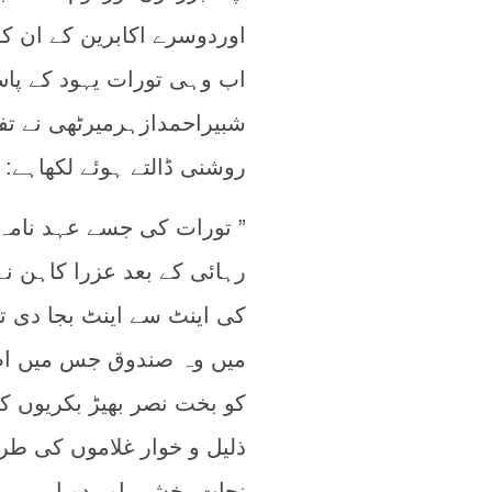
اوردوسرے اکابرین کے ان کو
اب وہی تورات یہود کے پ
شبیراحمدازہرمیرٹھی نے تفس
روشنی ڈالتے ہوئے لکھاہے: : (
” تورات کی جسے عہد نامہ ق
رہائی کے بعد عزرا کاہن ن
کی اینٹ سے اینٹ بجا دی تھ
میں وہ صندوق جس میں اصل
کو بخت نصر بھیڑ بکریوں ک
ذلیل و خوار غلاموں کی طر
نجات بخشی اور دوبارہ یہ 