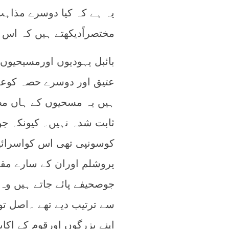
یہ ہے کہ کیا دوسرے مذاہب
مختصراًدیکھتے ہیں کہ اس 
بائبل یہودیوں اورمسیحیو
عتیق اور دوسرے حصہ کوعہد
ہیں یہ مسحیوں کے ہاں مص
ثابت شدہ نہیں۔ کیونکہ جو
کوسونپی تھی اس کواسرائیل
یروشلم اوران کے سارے مق
جوصحیفے پائے جاتے ہیں وہ 
سے ترتیب ديے تھے ۔اصل تو
اپنے بزرگوں اورقوم کے اک