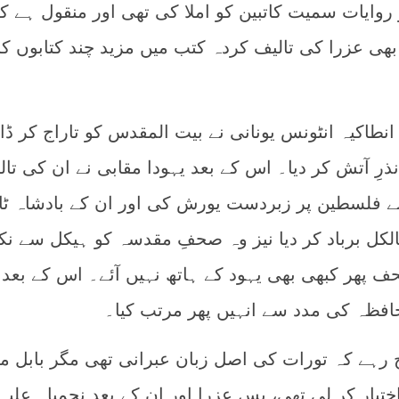
 روایات سمیت کاتبین کو املا کی تھی اور منقول ہے ک
 بھی عزرا کی تالیف کردہ کتب میں مزید چند کتابوں کا
میں شاہ انطاکیہ انٹونس یونانی نے بیت المقدس کو تاراج کر ڈال
رِ آتش کر دیا۔ اس کے بعد یہودا مقابی نے ان کی تال
 رومیوں نے فلسطین پر زبردست یورش کی اور ان کے بادشاہ ٹ
لکل برباد کر دیا نیز وہ صحفِ مقدسہ کو ہیکل سے نک
حف پھر کبھی بھی یہود کے ہاتھ نہیں آئے۔ اس کے بعد
 حافظہ کی مدد سے انہیں پھر مرتب کیا۔
رہے کہ تورات کی اصل زبان عبرانی تھی مگر بابل م
ختیار کر لی تھی، پس عزرا اور ان کے بعد نحمیاہ علیہ