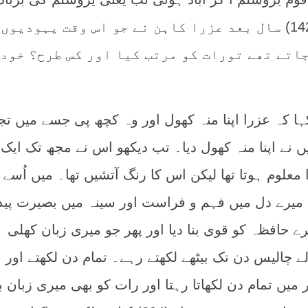
کے تقریباً ایک سو بیالیس (142) سال بعد عزرا کاہن نے جو اس وقت یہودیو
جاتے تھے تورات کو مرتب کیا اور کس طرح؟ خود
 کہا کہ عزرا اپنا منہ کھول اور وہ کچھ پی جسے میں تج
یں نے اپنا منہ کھول دیا۔ تب دیکھو اس نے مجھ تک ایک پ
 معلوم ہوتا تھا لیکن اس کا رنگ آتشیں تھا۔ میں اُسے 
 میرے دل میں فہم و فراست اور سینہ میں بصیرت پید
ے حافظہ کو قوی بنا دیا اور پھر جو میری زبان کھلی ہ
الے چالیس دن تک بیٹھے لکھتے رہے۔ تمام دن لکھتے اور
میں تمام دن لکھاتا رہتا اور رات کو بھی میری زبان ب