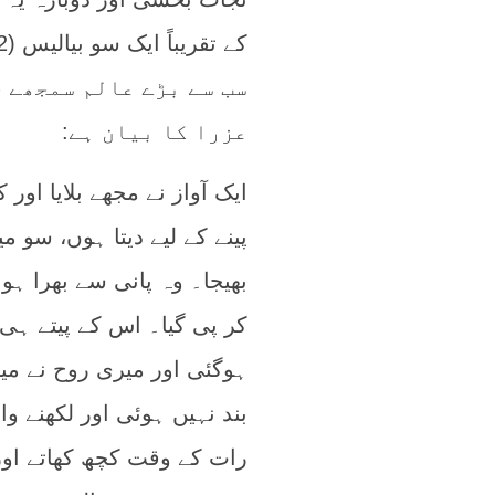
سب سے بڑے عالم سمجھے 
عزرا کا بیان ہے:
ایک آواز نے مجھے بلایا اور
پینے کے لیے دیتا ہوں، سو م
بھیجا۔ وہ پانی سے بھرا ہوا
کر پی گیا۔ اس کے پیتے ہی
ہوگئی اور میری روح نے میر
بند نہیں ہوئی اور لکھنے و
رات کے وقت کچھ کھاتے اور 