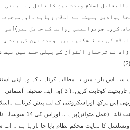
 بالمقابل اسلام وحدت دین کا قائل ہے۔ یعنی
ا ہوادین ہمیشہ سے اسلام رہاہے ۔اورموجودہ
اص کروہ جوبراہیمی روایت کے حامل ہیں)اُسی
اسلام کی محرف شکلیں ہیں۔وحدت دین کی بحث پر
زاد نے ترجمان القرآن کی پہلی جلد میں بہت ش
سے اس بارے میں یہ مطالبہ کرتاہے کہ وہ اپنی استنا
واتھارٹی پیش کریں اوراپنی تاریخیت کوثابت کریں۔( 3 )وہ اپنے صحیفہ آسمانی
ھی اِس پرکھ اوراسكروٹنی کے ليے پیش کرتاہے ۔اسلا
کی بنیاد تمام ترقرآن اورسنت ثابتہ (عمل متواتر)پر ہے۔اوراس
وتسلسل کا نہایت محکم نظام پایا جا تارہا ہے ۔ اب 