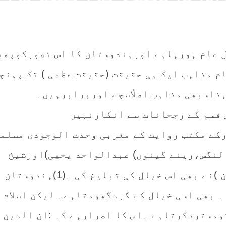
 عام ہورہاہے اورہندوستان کا اس تصورکوپھیل
م مذاہب ایک ہی حقیقت (حقیقت عظمی ) تک پہنچ
ذاسبھی مذاہب اصلاًسچے اوربرابرہیں۔
قسم کے رجحانات سے انکارنہیں
کے مکتب روایت کے مغربی وحدت الوجودی مسلم
لنگس،رینے گینوں) عبدالواحد یحیی)اورشیخ
نورالدین (فرتجوف شوان )نے بھی اس خیال کی تبلیغ کی ۔
 بھی اسی خیال کے گردگھومتاہے۔ لیکن اسلام ا
ومستردکرتاہے ۔اس کا اصرارہے کہ :ان الدین