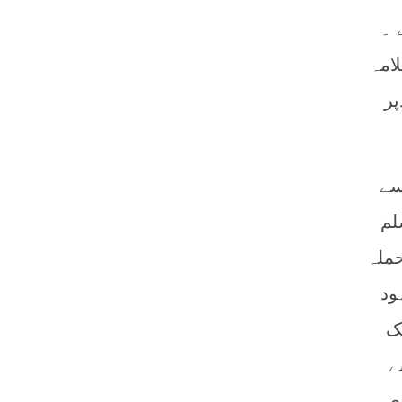
 ۔
امہ
پر
سے
لم
حملہ
ود
ک
ے
ی