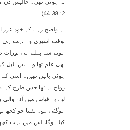
2: 38-44)
یہ واضح رہے کہ خود عزرا ن
ہونے سے پہلے ہی تورات ضا
بھی علم تھا وہ بس بابل ک
ہوئی باتیں تھیں۔ اسی کے 
رواج نہ تھا جس طرح کہ بح
لیے یہ قیاس میں آنے والی 
ہوگئی ہو۔ یقینا جو کچھ ت
کیا ہوگا، اس میں بہت کچ