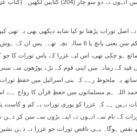
نہ ہوتی تھی۔ چالیس دن میں انہوں نے دو سو چار (204) کتابیں لکھیں۔ (کت
ے اصل تورات پڑھنا تو کیا شاید دیکھی بھی نہ تھی کیو
بوقت اسیری وہ بہت ہی کم سن یعنی پانچ یا 6 سالہ بچہ تھے۔ پس ان کے
ئع ہو چکی تھی، اس لیے عزرا کے پاس تورات کا جو 
ی قید کے زمانہ میں اپنی قوم کے بڑے بوڑھوں سے سنی
ساتھ یہ ملحوظ رہے کہ بنی اسرائیل میں حفظِ تورات 
مد اللہ ہم مسلمانوں میں حفظِ قرآن کا رواج ہے، ا
بات نہیں ہے کہ عزرا کو پوری تورات بے کم و کاست یا
ورات کے نام سے انہوں نے اپنے بڑوں سے سن کر ذہن 
ھ نقص ہوگا۔ یہی ناقص تورات جو عزرا نے ذہن نشین