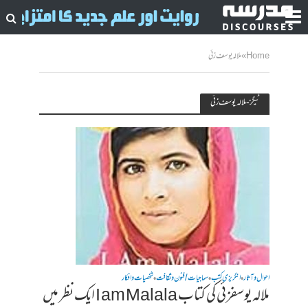
Home
»
ملالہ یوسف زئی
ٹیگز - ملالہ یوسف زئی
احوال وآثار
انگریزی کتب
سماجیات / فنون وثقافت
شخصیات وافکار
•
•
•
ملالہ یوسفزئی کی کتاب I am Malala ایک نظر میں