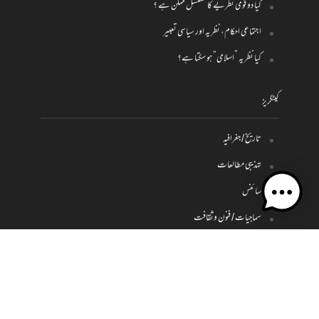
کیا دو قومی نظریے کا تسلسل ممکن ہے ؟
اجتماعی احکام، نظریہ اور سیاسی تعبیر
کیا نظریہ ”اسلامی“ ہو سکتا ہے؟
کیٹگریز
تاریخ / جغرافیہ
تہذیبی مطالعات
سائنس
سماجیات / فنون وثقافت
فلسفہ
کلام
سیاست واقتصاد