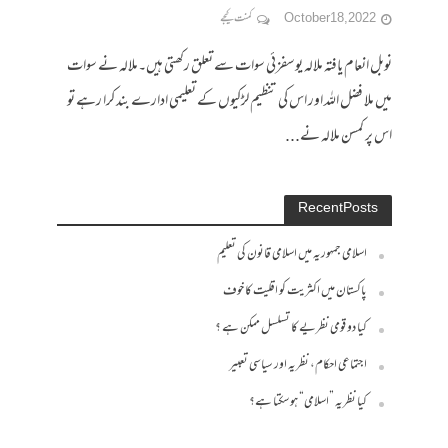
October 18, 2022
کمنت کیجے
نوبل انعام یافتہ ملالہ یوسفزئی سوات سے تعلق رکھتی ہیں۔ملالہ نے سوات
میں ملا فضل اللہ اور اس کی تنظیم لڑکیوں کے تعلیمی ادارے بند کرا رہے تو
اس پر کمسن ملالہ نے...
Recent Posts
اسلامی جمہوریہ میں اسلامی قانون کی تعلیم
پاکستان میں اکثریت کو اقلیت کا خوف
کیا دو قومی نظریے کا تسلسل ممکن ہے ؟
اجتماعی احکام، نظریہ اور سیاسی تعبیر
کیا نظریہ ”اسلامی“ ہو سکتا ہے؟