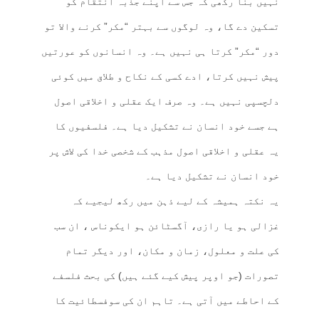
نہیں بنا رکھی کہ جس سے اپنے جذبہ انتقام کو
تسکین دے گا، وہ لوگوں سے بہتر “مکر” کرنے والا تو
دور “مکر” کرتا ہی نہیں ہے۔ وہ انسانوں کو عورتیں
پیش نہیں کرتا، ادے کسی کے نکاح و طلاق میں کوئی
دلچسپی نہیں ہے۔ وہ صرف ایک عقلی و اخلاقی اصول
ہے جسے خود انسان نے تشکیل دیا ہے۔ فلسفیوں کا
یہ عقلی و اخلاقی اصول مذہب کے شخصی خدا کی لاش پر
خود انسان نے تشکیل دیا ہے۔
یہ نکتہ ہمیشہ کے لیے ذہن میں رکھ لیجیے کہ
غزالی ہو یا رازی، آگسٹائن ہو ایکوناس ، ان سب
کی علت و معلول، زمان و مکان، اور دیگر تمام
تصورات (جو اوپر پیش کیے گئے ہیں) کی بحث فلسفے
کے احاطے میں آتی ہے۔ تاہم ان کی سوفسطائیت کا