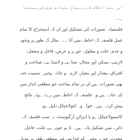
اور علم الکلام کے درمیان بنیادی فرق کو سمجھنا
ہے۔
فلسفیانہ تصورات کی تشتکیل اور ان کے استخراج کا تمام
عمل فلسفے کے احاطے میں آتا ہے۔ مثال کے طور پر وجود
و عدم، علت و معلول، جوہر و عرض، فاعل و منفعل،
لازمی، ممکن اور محال، متناہی و لامتناہی، شناخت و
افتراق، مقدار اور معیار، لازمہ و حادثہ وغیرہ سمیت جتنے
بھی تصورات ہیں ان پر تمام مباحث جو منطقی انداز میں
کیے جاتے ہیں وہ فلسفے کے احاطے میں رہتے ہوئے نتائج
پیش کرتے ہیں۔ خواہ وہ انٹولاجیکل دلیل ہو،
کاسمولاجیکل ہو یا ڈیزائن آرگیومنٹ، یہ سب فلسفے کے
دائرے میں تشکیل پاتے ہیں۔ تاہم جوں ہی علت، فاعل،
محدث، جوہر وغیرہ کو خدا سے غیر منطقی طور پر تبدیل