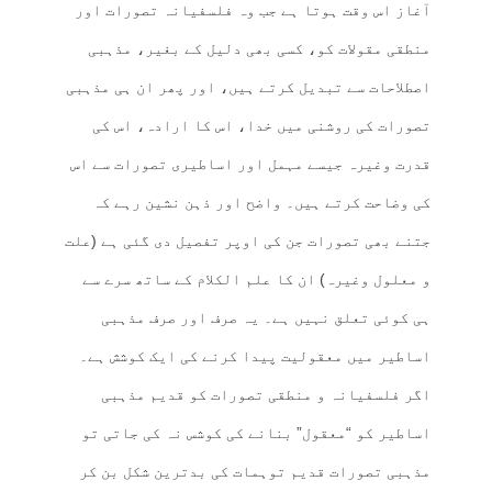
آغاز اس وقت ہوتا ہے جب وہ فلسفیانہ تصورات اور
منطقی مقولات کو، کسی بھی دلیل کے بغیر، مذہبی
اصطلاحات سے تبدیل کرتے ہیں، اور پھر ان ہی مذہبی
تصورات کی روشنی میں خدا، اس کا ارادہ، اس کی
قدرت وغیرہ جیسے مہمل اور اساطیری تصورات سے اس
کی وضاحت کرتے ہیں۔ واضح اور ذہن نشین رہے کہ
جتنے بھی تصورات جن کی اوپر تفصیل دی گئی ہے (علت
و معلول وغیرہ) ان کا علم الکلام کے ساتھ سرے سے
ہی کوئی تعلق نہیں ہے۔ یہ صرف اور صرف مذہبی
اساطیر میں معقولیت پیدا کرنے کی ایک کوشش ہے۔
اگر فلسفیانہ و منطقی تصورات کو قدیم مذہبی
اساطیر کو “معقول” بنانے کی کوشس نہ کی جاتی تو
مذہبی تصورات قدیم توہمات کی بدترین شکل بن کر