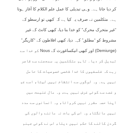
کر دیا جاتا ہے۔ وہی تبدیلی کا عمل علم الکلام کا آغاز ہوتا
ہے۔ متکلمین نے صرف یہ کیا ہے کہ کبھی تو ارسطو کے
“غیر متحرک محرک” کو خدا بنا دیا، کبھی کانٹ کے غیر
مشروط کو “مطلق” کہہ دیا، کبھی افلاطون کے “کاریگر”
(Demiurge) اور کبھی انیکساغورث کے Nous کو خدا سے
تبدیل کر دیا۔ تاہم متکلمین یہ سمجھنے سے قاصر
رہے کہ فلسفیوں کا خدا شخصی خصوصیات کا حامل
نہیں ہے۔ وہ لوگوں سے انتقام نہیں لیتا، اسے غم
و غصے سے کوئی غرض نہیں ہے، وہ مال غنیمت میں
اپنا حصہ مقرر نہیں کرواتا، وہ انسانوں سے مدد
نہیں مانگتا، وہ اس کی بات نہ ماننے والوں کی
گردن کاٹنے کا حکم نہیں دیتا، اس نے کوئی جہنم