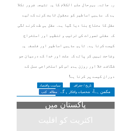
رہ جاتے۔ بہرحال علم الکلام کا یہ نتیجہ ضرور نکلا
ہے کہ مذہبی اساطیر کو معقول ثابت کرنے کے لیے
عقل کا محتاج بنا دیا گیا ہے۔ عقل ہی طے کرنے لگی
کہ عقلی تصورات کی ترتیب و تنظیم اور استخراج
کیسے کرنا ہے۔ تاہم مذہبی اساطیر اور فلسفہ یہ
وضاحت نہیں کر پاتے کہ علت اور خدا کے درمیان جو
شگاف، خلا اور روزن ہے، اس کو استخراجی عمل کے
دوران کیسے پر کرنا ہے!
تاریخ / جغرافیہ
سیاست واقتصاد
مکمن ہےآپ پسند فرمائیں گے
شخصیات وافکار
مطالعہ کتب
پاکستان میں
اکثریت کو اقلیت