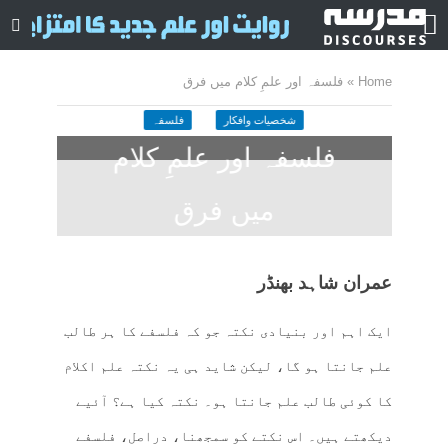
Home
»
فلسفہ اور علمِ کلام میں فرق
شخصیات وافکار
فلسفہ
فلسفہ اور علمِ کلام
میں فرق
3 months ago
کمنت کیجے
15 منٹ چاہیں
عمران شاہد بھنڈر
ایک اہم اور بنیادی نکتہ جو کہ فلسفے کا ہر طالب
علم جانتا ہو گا، لیکن شاید ہی یہ نکتہ علم اکلام
کا کوئی طالب علم جانتا ہو۔ نکتہ کیا ہے؟ آئیے
دیکھتے ہیں۔ اس نکتے کو سمجھنا، دراصل، فلسفے