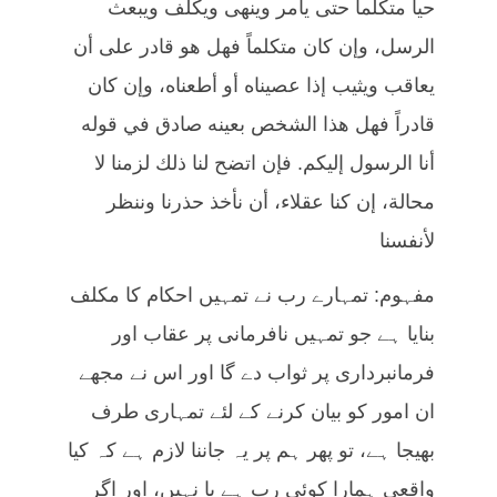
حياً متكلماً حتى يأمر وينهى ويكلف ويبعث
الرسل، وإن كان متكلماً فهل هو قادر على أن
يعاقب ويثيب إذا عصيناه أو أطعناه، وإن كان
قادراً فهل هذا الشخص بعينه صادق في قوله
أنا الرسول إليكم. فإن اتضح لنا ذلك لزمنا لا
محالة، إن كنا عقلاء، أن نأخذ حذرنا وننظر
لأنفسنا
مفہوم: تمہارے رب نے تمہیں احکام کا مکلف
بنایا ہے جو تمہیں نافرمانی پر عقاب اور
فرمانبرداری پر ثواب دے گا اور اس نے مجھے
ان امور کو بیان کرنے کے لئے تمہاری طرف
بھیجا ہے، تو پھر ہم پر یہ جاننا لازم ہے کہ کیا
واقعی ہمارا کوئی رب ہے یا نہیں، اور اگر