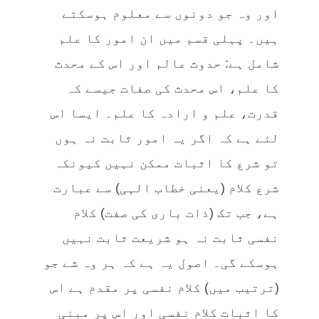
اور وہ جو دونوں سے معلوم ہوسکتے
ہیں۔ پہلی قسم میں ان امور کا علم
شامل ہے: حدوث عالم اور اس کے محدث
کا علم، اس محدث کی صفات جیسے کہ
قدرت، علم و ارادہ کا علم۔ ایسا اس
لئے ہے کہ اگر یہ امور ثابت نہ ہوں
تو شرع کا اثبات ممکن نہیں کیونکہ
شرع کلام (یعنی خطاب الہی) سے عبارت
ہے، جب تک (ذات باری کی صفت) کلام
نفسی ثابت نہ ہو شریعت ثابت نہیں
ہوسکے گی۔ اصول یہ ہے کہ ہر وہ شے جو
(ترتیب میں) کلام نفسی پر مقدم ہے اس
کا اثبات کلام نفسی اور اس پر مبنی