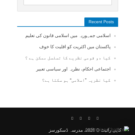
Recent Posts
اسلامی جمہوریہ میں اسلامی قانون کی تعلیم
پاکستان میں اکثریت کو اقلیت کا خوف
کیا دو قومی نظریے کا تسلسل ممکن ہے ؟
اجتماعی احکام، نظریہ اور سیاسی تعبیر
کیا نظریہ ”اسلامی“ ہو سکتا ہے؟
کاپی رائیٹ © 2026. مدرسہ ڈسکورسز