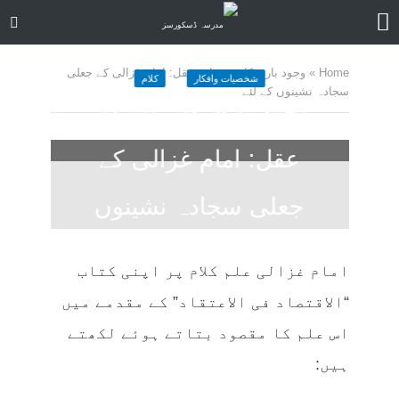
Home
»
وجود باری کا ثبوت اور عقل: امام غزالی کے جعلی
شخصیات وافکار
کلام
سجادہ نشینوں کے لئے
وجود باری کا ثبوت اور
عقل: امام غزالی کے
جعلی سجادہ نشینوں
کے لئے
امام غزالی علم کلام پر اپنی کتاب
3 months ago
کمنت کیجے
20 منٹ چاہیں
“الاقتصاد فی الاعتقاد” کے مقدمے میں
اس علم کا مقصود بتاتے ہوئے لکھتے
ہیں: