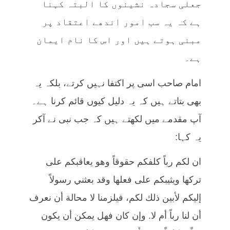
جعلی سجادہ نشینوں کا البتہ کہنا
ہے کہ یہ سب امور اندھے اعتقاد پر
مبنی ہوتے ہیں اور اس کا نام ایمان
ہے۔
امام صاحب اسی پر اکتفا نہیں کرتے، بلکہ یہ
بھی بتاتے ہیں کہ یہ دلیل کیوں قائم کرنا ہے۔
آپ مقدمے میں لکھتے ہیں کہ جب نبی نے آکر
یہ کہا:
ان لكم رباً كلفكم حقوقاً وهو يعاقبكم على
تركها ويثيبكم على فعلها وقد بعثني رسولاً
إليكم لأبين ذلك لكم، فيلزمنا لا محالة أن نعرف
أن لنا رباً أم لا. وإن كان فهل يمكن أن يكون