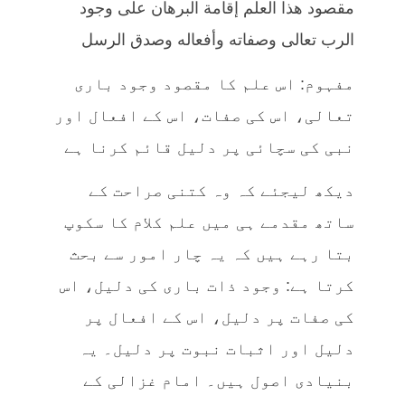
مقصود هذا العلم إقامة البرهان على وجود
الرب تعالى وصفاته وأفعاله وصدق الرسل
مفہوم: اس علم کا مقصود وجود باری
تعالی، اس کی صفات، اس کے افعال اور
نبی کی سچائی پر دلیل قائم کرنا ہے
دیکھ لیجئے کہ وہ کتنی صراحت کے
ساتھ مقدمے ہی میں علم کلام کا سکوپ
بتا رہے ہیں کہ یہ چار امور سے بحث
کرتا ہے: وجود ذات باری کی دلیل، اس
کی صفات پر دلیل، اس کے افعال پر
دلیل اور اثبات نبوت پر دلیل۔ یہ
بنیادی اصول ہیں۔ امام غزالی کے