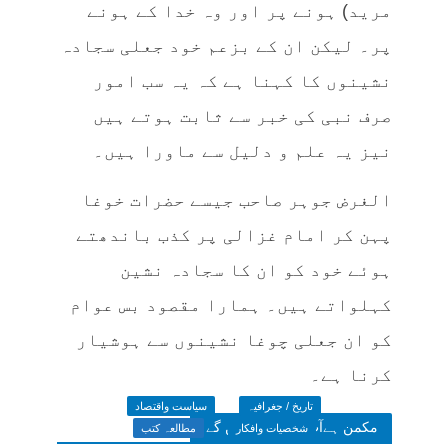
مرید) ہونے پر اور وہ خدا کے ہونے
پر۔ لیکن ان کے بزعم خود جعلی سجادہ
نشینوں کا کہنا ہے کہ یہ سب امور
صرف نبی کی خبر سے ثابت ہوتے ہیں
نیز یہ علم و دلیل سے ماورا ہیں۔
الغرض جوہر صاحب جیسے حضرات خوغا
پہن کر امام غزالی پر کذب باندھتے
ہوئے خود کو ان کا سجادہ نشین
کہلواتے ہیں۔ ہمارا مقصود بس عوام
کو ان جعلی چوغا نشینوں سے ہوشیار
کرنا ہے۔
تاریخ / جغرافیہ
سیاست واقتصاد
مکمن ہےآپ پسند فرمائیں گے
شخصیات وافکار
مطالعہ کتب