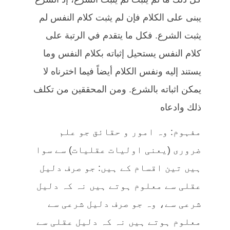
يبنى على الكلام فإن لم يثبت كلام النفس لم
يثبت الشرع. فكل ما يتقدم في الرتبة على
كلام النفس يستحيل إثباته بكلام النفس وما
يستند إليه ونفس الكلام أيضاً فيما اخترناه لا
يمكن اثباته بالشرع. ومن المحققين من تكلف
ذلك وادعاه
مفہوم: وہ امور و حقائق جو علم
ضروری (یعنی اولیات عقلیات) سے سوا
ہیں تین اقسام کے ہیں: جو صرف دلیل
عقلی سے معلوم ہوتے ہیں نہ کہ دلیل
شرعی سے، وہ جو صرف دلیل شرعی سے
معلوم ہوتے ہیں نہ کہ دلیل عقلی سے