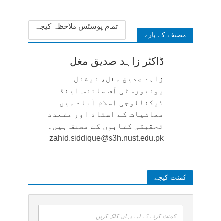
1 week ago
تمام پوسٹس ملاحظہ کیجے
مصنف کے بارے
ڈاکٹر زاہد صدیق مغل
زاہد صدیق مغل، نیشنل
یونیورسٹی آف سائنس اینڈ
ٹیکنالوجی اسلام آباد میں
معاشیات کے استاذ اور متعدد
تحقیقی کتابوں کے مصنف ہیں۔
zahid.siddique@s3h.nust.edu.pk
کمنت کیجے
کمنٹ کرنے کے لیے یہاں کلک کریں