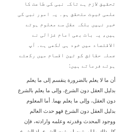
تحقیق لازم ہے تاکہ نبی کی طاعت کا
علمی ثبوت متحقق ہو۔ یہ امور نبی کی
خبر نہیں بلکہ عقل سے معلوم ہوتے
ہیں، یہ بات بھی امام غزالی نے
الاقتصاد میں خود ہی لکھی ہے۔ آپ
جملہ حقائق کو تین اقسام میں رکھتے
ہوئے فرماتے ہیں:
أن ما لا يعلم بالضرورة ينقسم إلى ما يعلم
بدليل العقل دون الشرع، وإلى ما يعلم بالشرع
دون العقل، وإلى ما يعلم بهما. أما المعلوم
بدليل العقل دون الشرع فهو حدث العالم
ووجود المحدث وقدرته وعلمه وارادته، فإن
كل ذلك ما لم يثبت لم يثبت الشرع، إذ الشرع