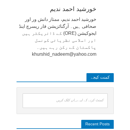
خورشید احمد ندیم
خورشید احمد ندیم، ممتاز دانش ور اور
صحافی ہیں۔ آرگنائزیشن فار ریسرچ اینڈ
ایجوکیشن (ORE) کے ڈائریکٹر ہیں
اور اسلامی نظریاتی کونسل
پاکستان کے رکن رہے ہیں۔
khurshid_nadeem@yahoo.com
کمنت کیجے
کمنٹ کرنے کے لیے یہاں کلک کریں
Recent Posts