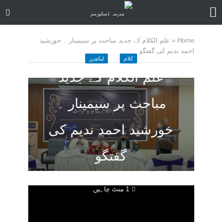
Home
»
علم الکلام کے جدید مباحث پر سیمینار ۔ خورشید
احمد ندیم کی گفتگو
کلام
لیکچرز
علم الکلام کے جدید
مباحث پر سیمینار ۔
خورشید احمد ندیم کی
گفتگو
November 7, 2020
کمنت کیجے
1 منٹ چاہیں