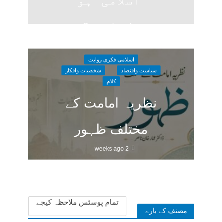
”اسلامی“ ہو
سکتا ہے؟
1 week ago
اسلامی فکری روایت
سیاست واقتصاد
شخصیات وافکار
کلام
نظریہ امامت کے
مختلف ظہور
2 weeks ago
تمام پوسٹس ملاحظہ کیجے
مصنف کے بارے