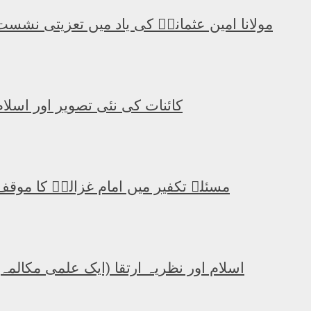
مولانا امین عثمانیؒ کی یاد میں تعزیتی نشست
کائنات کی نئی تصویر اور اسلام
مسئلہ تکفیر میں امام غزالیؒ کا موقف
اسلام اور نظریہ ارتقا (ایک علمی مکالمہ)