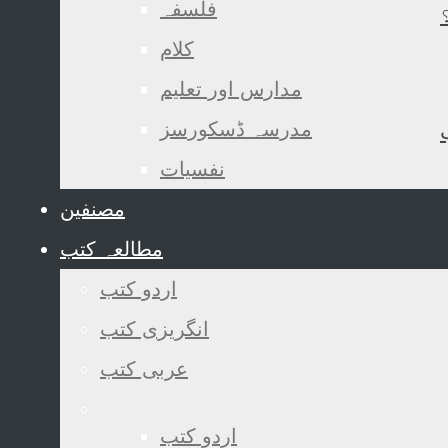
فلسفہ
کلام
مدارس اور تعلیم
مدرسہ ڈسکورسز
نفسیات
مصنفین
مطالعہ کتب
اردو کتب
انگریزی کتب
عربی کتب
اردو کتب