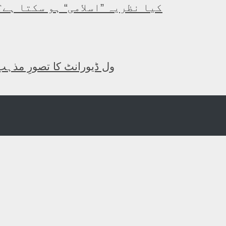
کیا نظریہ ”اسلامی“ ہو سکتا ہے؟
ول ڈیورانٹ کا تصورِ مذہب