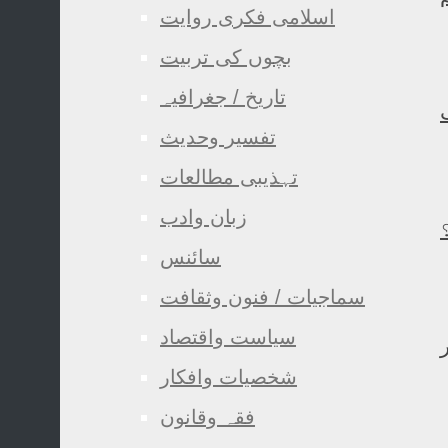
اسلامی فکری روایت
بچوں کی تربیت
تاریخ / جغرافیہ
تفسیر وحدیث
تہذیبی مطالعات
زبان وادب
سائنس
سماجیات / فنون وثقافت
سیاست واقتصاد
شخصیات وافکار
فقہ وقانون