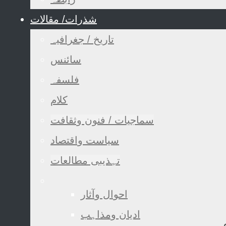
شذرات/ مقالات
تاریخ / جغرافیہ
سائنس
فلسفہ
کلام
سماجیات / فنون وثقافت
سیاست واقتصاد
تہذیبی مطالعات
احوال وآثار
ادیان ومذاہب