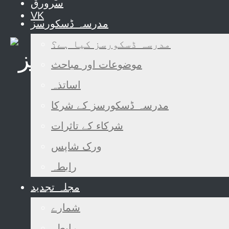
سرورق
VK
مدرسہ ڈسکورسز
مدرسہ ڈسکورسز کیا ہے؟
موضوعات اور مباحث
اساتذہ
مدرسہ ڈسکورسز کے شرکا
شرکاء کے تاثرات
ورک شاپس
رابطہ
مجلہ تجدید
شمارے
رابطہ