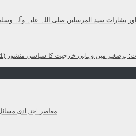
 اور بشارات سید المرسلین صلی اللہ علیہ وآلہ وسلم
: برصغیر میں وہابی خارجیت کا سیاسی منشور (1)
معاصر اجتہادی مسائل