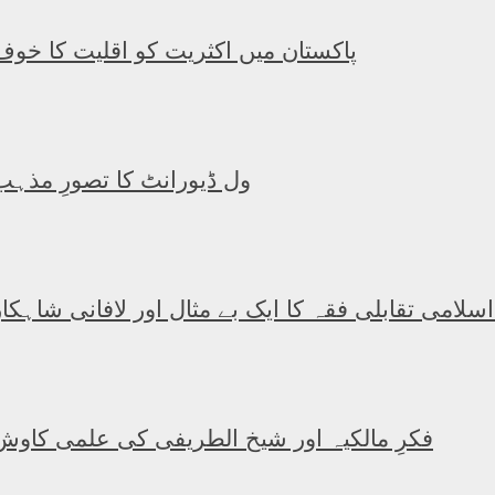
پاکستان میں اکثریت کو اقلیت کا خوف
ول ڈیورانٹ کا تصورِ مذہب
 اسلامی تقابلی فقہ کا ایک بے مثال اور لافانی شاہکار
فکرِ مالکیہ اور شیخ الطریفی کی علمی کاوش