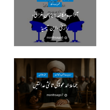
شخصیات وافکار
آدابِ مکالمہ : بزبان غزالیؒ،
رازیؒ ، ابن تیمیہؒ
6 months ago
سماجیات / فنون وثقافت
فقہ وقانون
جماعۃ الدعوۃ کی ثالثی عدالتیں
7 months ago