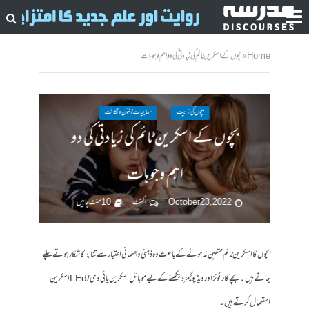
Home
»
بچوں کے اسکرین ٹائم کی زیادتی کی دو اہم وجوہات
بچوں کی تربیت
سماجیات / فنون وثقافت
بچوں کے اسکرین ٹائم کی زیادتی کی دو
اہم وجوہات
October 23, 2022
ا کمنٹ
10 منٹ چاہیں
بچوں کا اسکرین ٹائم متعین نہ ہونےکے باعث وہ ذہنی و جسمانی اعتبار سے تناٶ کا شکار ہوتے چلے
جاتے ہیں ۔بچےکارٹونز اور ویڈیو گیمز دیکھنے کے لیے موبائل اسکرین یا ٹی وی /LEd اسکرین
استعمال کرتے ہیں ۔