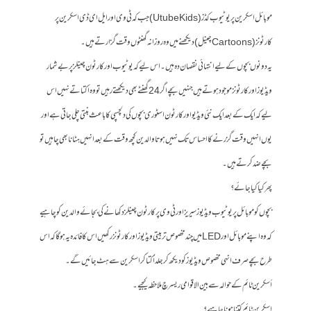
موبائل اسکرین پر یوٹیوب کڈز ( Utube Kids) جب کہ ٹی وی اور ایل ای ڈی اسکرین پر
کارٹونز (Cartoons چینل) دیکھنے میں وہ روزانہ گھنٹوں وقت گزارتے ہیں۔
یہ دونوں بچوں کے لیے انتہائی نقصان دہ ہیں ۔اس لیے کہ یوٹیوب اور کارٹون چینلز پر بے شمار
ویڈیوز اور کارٹونز موجود ہوتے ہیں جنہیں بچے اگر 24 گھنٹے بھی دیکھتے رہیں تو وہ اکتاتے نہیں اس
لیے کہ ایک کےبعد ایک نئی ویڈیو اور کارٹون اسٹوری بچوں کی دلچسپی کا باعث بنتی چلی جاتی ہے اور
یوں انہیں وقت گزرنے کا احساس تک نہیں ہوتا والدین کچھ وقت کے بعد انہیں ہٹانا بھی چاہیں تو
بچے ضد کرتے ہیں ۔
پھر کیا کیا جائے ؟
بچوں کو موبائل پر یوٹیوب ویڈیوز سیریز اور ٹی وی پر کارٹون چینلز دکھانے کی بجائے والدین کو چاہیے
کہ وہ اپنے موبائل اور LED میں چند مخصوص تربیتی ویڈیوز اور کارٹونز رکھیں اس کا فائدہ یہ ہوگا کہ اس
طرح بچےصرف انہی مخصوص ویڈیوز کو دیکھ کر جلد اُکتا کر اسکرین سے ہٹ جائیں گے ۔
أسکرین ٹائم کے حوالہ سے بین الاقوامی ریسرچ ملاحظہ کیجیے ۔
اسکرین ٹائم کتنا ہونا چاہیے؟