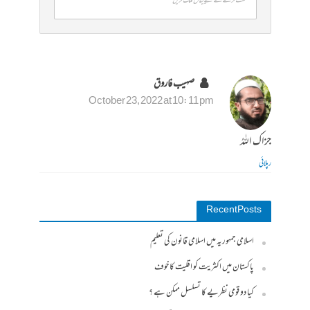
کمنٹ کرنے کے لیے یہاں کلک کریں
صہیب فاروق
October 23, 2022 at 10:11 pm
جزاك اللهُ‎
رپلائی
Recent Posts
اسلامی جمہوریہ میں اسلامی قانون کی تعلیم
پاکستان میں اکثریت کو اقلیت کا خوف
کیا دو قومی نظریے کا تسلسل ممکن ہے ؟