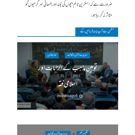
ضرورت ہے کہ اسکرین ٹائم بچوں کی نیند اور جسمانی سرگرمیوں کو
متاثر نہ کر رہا ہو۔
مکمن ہےآپ پسند فرمائیں گے
سماجیات / فنون وثقافت
فقہ وقانون
توہین مذہب کے الزامات اور
اسلامی فقہ
6 months ago
تعلیم و تعلم
سماجیات / فنون وثقافت