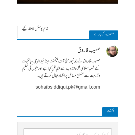
تمام پوسٹس ملاحظہ کیجے
مصنف کے بارے
صہیب فاروق
صہیب فاروق نے یونیورسٹی آف مینجمنٹ اینڈ ٹیکنالوجی سیالکوٹ
کے شعبہ اسلامی فکر وتہذیب سے ایم فل کیا ہے اور بچوں کی تعلیم
وتربیت سے متعلق مسائل پر اظہار خیال کرتے ہیں۔
sohaibsiddiqui.pk@gmail.com
ا کمنٹ