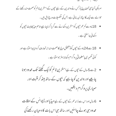
امریکن اکیڈمی آف پیڈیاٹرکس نے والدین کے لیے بچوں کے اسکرین ٹائم کو صحت مند رکھنے کے
حوالے سے ایک گائیڈ لائن بنائی ہے، جس کی تفصیلات درج ذیل ہیں۔
18 ماہ سے کم عمر بچوں کو اسکرین دکھانے سے گریز کرنا چاہیے تاہم ویڈیو چیٹ بچوں کو
دکھائی جا سکتی ہے۔
18 سے 24 ماہ کے بچوں کو ڈیجیٹل میڈیا کا صحت مندانہ تعارف کروایا جا سکتا ہے اور
کوئی تعمیری یا معلوماتی پروگرام دکھانا بہتر ہو سکتا ہے۔
اسکرین ٹائم کو ایک گھنٹے تک محدود ہونا
2 سے 5 سال کے بچوں کے لیے
چاہییے اور والدین کو چاہیے کہ بچوں کےساتھ بیٹھ کر مثبت اور
معیاری پروگرام دیکھیں۔
میڈیا اور ڈیوائس کے اوقات
6 سال اور اس سے زائد عمر کے بچوں کے لیے
محدود ہی ہونے چاہئیں اور ساتھ ہی اس بات کا دھیان رکھنے کی