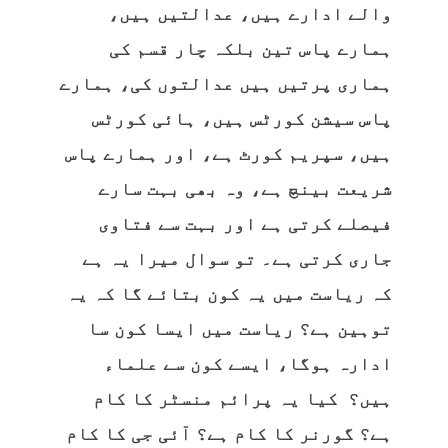
والے ادارے ہیں، عدالتیں ہیں،
ہمارے پاس تین بلکہ چار قسم کی
ہماری پرتیں ہیں عدالتوں کی، ہمارے
پاس سیشن کورٹس ہیں، ہائی کورٹس
ہیں، سپریم کورٹ ہے، اور ہمارے پاس
شریعت بینچ ہے، وہ بھی بہت سارے
فیصلے کرتی ہے اور بہت سے فتاوی
جاری کرتی ہے۔ تو سوال میرا یہ ہے
کہ ریاست میں یہ کون بتائے گا کہ یہ
توہین ہے؟ ریاست میں ایسا کون سا
ادارہ ہوگا، ایسے کون سے علماء
ہیں؟ کیا یہ پرائم منسٹر کا کام
ہے؟ گورنر کا کام ہے؟ آئی جی کا کام