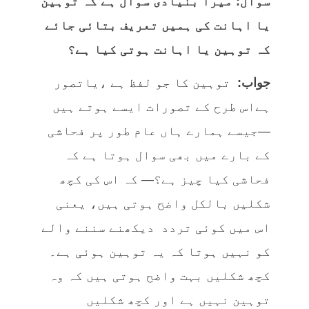
سوال: میرا بنیادی سوال ہے کہ توہین
یا اہانت کی ہمیں تعریف بتائی جائے
کہ توہین یا اہانت ہوتی کیا ہے؟
جواب:
توہین کا جو لفظ ہے ،یاتصور
ہےاس طرح کے تصورات ایسے ہوتے ہیں
—جیسے ہمارے ہاں عام طور پر فحاشی
کے بارے میں بھی سوال ہوتا ہے کہ
فحاشی کیا چیز ہے؟— کہ اس کی کچھ
شکلیں بالکل واضح ہوتی ہیں، یعنی
اس میں کوئی تردد دیکھنے سننے والے
کو نہیں ہوتا کہ یہ توہین ہوئی ہے۔
کچھ شکلیں بہت واضح ہوتی ہیں کہ وہ
توہین نہیں ہے اور کچھ شکلیں