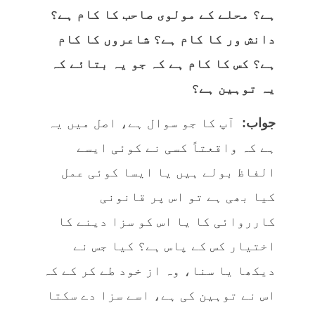
ہے؟ محلے کے مولوی صاحب کا کام ہے؟
دانش ور کا کام ہے؟ شاعروں کا کام
ہے؟ کس کا کام ہے کہ جو یہ بتائے کہ
یہ توہین ہے؟
جواب:
آپ کا جو سوال ہے، اصل میں یہ
ہے کہ واقعتاً کسی نے کوئی ایسے
الفاظ بولے ہیں یا ایسا کوئی عمل
کیا بھی ہے تو اس پر قانونی
کارروائی کا یا اس کو سزا دینے کا
اختیار کس کے پاس ہے؟ کیا جس نے
دیکھا یا سنا، وہ از خود طے کر کے کہ
اس نے توہین کی ہے، اسے سزا دے سکتا