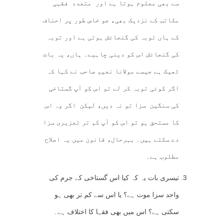
سے بھی معلوم ہوتا ہے اور متعدد فقہی
مکاتب کے نزدیک بھی، جو خاص طور پر احناف
کے ہاں توبہ کی گنجائش ہوتی ہے اور توبہ
کی گنجائش اس کو دینی چاہیے۔ ہاں، یہ بات
ٹھیک ہے جیسے مولانا نعیم صاحب نے کہا کہ
اگر کوئی توبہ کر لے تو اس کو آپ گستاخی
کی سنگین سزا تو نہ دیں، لیکن اگر وہ اس
کا مستحق ہو تو اس کو آپ کم تر تعزیری سزا
دے سکتے ہیں۔ بہرحال، قانون میں یہ اصلاح
مطلوب ہے۔
تیسری بات یہ کہ کیا اس گستاخی کے جرم کی
واحد سزا موت ہے؟ یا اس سے کم تر بھی ہو
سکتی ہے؟ اس میں بھی فقہا کا اختلاف ہے۔