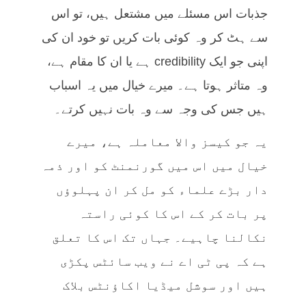
جذبات اس مسئلے میں مشتعل ہیں، تو اس
سے ہٹ کر وہ کوئی بات کریں تو خود ان کی
اپنی جو ایک credibility ہے یا ان کا مقام ہے،
وہ متاثر ہوتا ہے۔ میرے خیال میں یہ اسباب
ہیں جس کی وجہ سے وہ بات نہیں کرتے۔
یہ جو کیسز والا معاملہ ہے، میرے
خیال میں اس میں گورنمنٹ کو اور ذمہ
دار بڑے علماء کو مل کر ان پہلوؤں
پر بات کر کے اس کا کوئی راستہ
نکالنا چاہیے۔ جہاں تک اس کا تعلق
ہے کہ پی ٹی اے نے ویب سائٹس پکڑی
ہیں اور سوشل میڈیا اکاؤنٹس بلاک