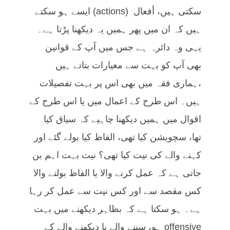
سکتی ہیں، أفعال (actions) ایسے ہو سکتے
ہیں کہ ان میں پھر ہمیں یہ دیکھنا پڑتا ہے۔
یہی وہ دائرہ ہے جس میں آپ کے قوانین
بھی آپ کو بہت سے معیارات بتاتے ہیں
،ہماری فقہ میں بھی اس پر بہت تفصیلات
ہیں۔ اس طرح کے اعمال میں یا اس طرح کے
اقوال میں ہمیں دیکھنا چاہیے کہ سیاق کیا
تھا، سچویشن کیا تھی، الفاظ کیا بولے گئے اور
کہنے والے کی نیت کیا تھی؟ نیت بہت اہم بن
جاتی ہے کہ عمل کرنے والا یا الفاظ بولنے والا
کس مقصد سے اور کس نیت سے عمل کر رہا
ہے۔ ہو سکتا ہے کہ بظاہر دیکھنے میں بہت
offensive ہو، سننے والے یا دیکھنے والے کے