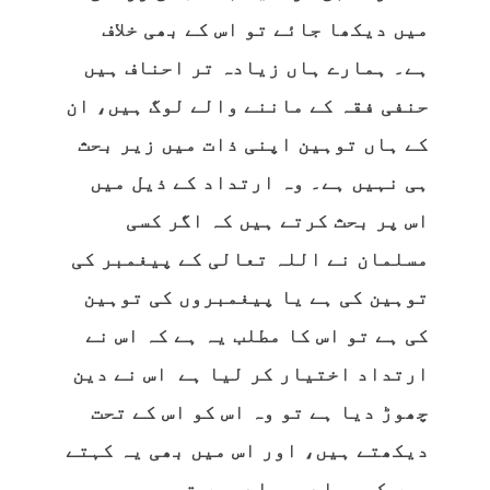
میں دیکھا جائے تو اس کے بھی خلاف
ہے۔ ہمارے ہاں زیادہ تر احناف ہیں
حنفی فقہ کے ماننے والے لوگ ہیں، ان
کے ہاں توہین اپنی ذات میں زیر بحث
ہی نہیں ہے۔ وہ ارتداد کے ذیل میں
اس پر بحث کرتے ہیں کہ اگر کسی
مسلمان نے اللہ تعالی کے پیغمبر کی
توہین کی ہے یا پیغمبروں کی توہین
کی ہے تو اس کا مطلب یہ ہے کہ اس نے
ارتداد اختیار کر لیا ہے اس نے دین
چھوڑ دیا ہے تو وہ اس کو اس کے تحت
دیکھتے ہیں، اور اس میں بھی یہ کہتے
ہیں کہ پہلے مرحلے میں توبہ و