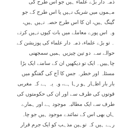
ذمہ دار بڑے علماء ہیں جو اس طرح کی
مہموں میں شریک نہیں یا اس طرح کے جو
گینگ ہیں، ان کا اس طرح حصہ نہیں ہیں،
وہ اس پورے معاملے میں بات کیوں نہیں کرتے
۔ تو بڑے علماء، ذمہ دار علماء کی پوزیشن کے
حوالے سے دو تین چیزیں ہمیں سمجھنی
چاہییں۔ ایک تو دیکھیں ان کے سامنے ایک بڑا
مسئلہ اور خطرہ جس کا آج کی گفتگو میں
بار بار اظہار ہو رہا ہے، وہ یہ ہے کہ مغربی
قوتوں کی طرف سے اور ان کی حکومتوں کی
طرف سے ایک مطالبہ موجود ہے اور ہمارے
ہاں بھی اس کے نمائندے موجود ہیں جو چاہ
رہے ہیں کہ توہین مذہب کو ایک جرم قرار