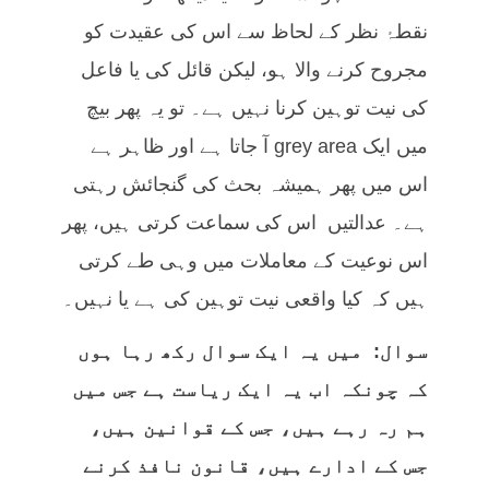
نقطۂ نظر کے لحاظ سے اس کی عقیدت کو
مجروح کرنے والا ہو، لیکن قائل کی یا فاعل
کی نیت توہین کرنا نہیں ہے۔ تو یہ پھر بیچ
میں ایک grey area آ جاتا ہے اور ظاہر ہے
اس میں پھر ہمیشہ بحث کی گنجائش رہتی
ہے۔ عدالتیں اس کی سماعت کرتی ہیں، پھر
اس نوعیت کے معاملات میں وہی طے کرتی
ہیں کہ کیا واقعی نیت توہین کی ہے یا نہیں۔
سوال: میں یہ ایک سوال رکھ رہا ہوں
کہ چونکہ اب یہ ایک ریاست ہے جس میں
ہم رہ رہے ہیں، جس کے قوانین ہیں،
جس کے ادارے ہیں، قانون نافذ کرنے