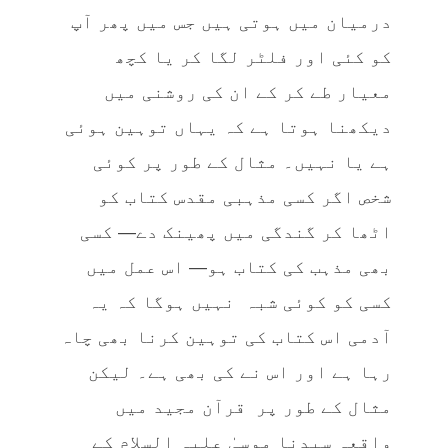
درمیان میں ہوتی ہیں جس میں پھر آپ
کو کئی اور فلٹر لگا کر یا کچھ
معیار طے کر کے ان کی روشنی میں
دیکھنا ہوتا ہے کہ یہاں توہین ہوئی
ہے یا نہیں۔ مثال کے طور پر کوئی
شخص اگر کسی مذہبی مقدس کتاب کو
اٹھا کر گندگی میں پھینک دے— کسی
بھی مذہب کی کتاب ہو— اس عمل میں
کسی کو کوئی شبہ نہیں ہوگا کہ یہ
آدمی اس کتاب کی توہین کرنا بھی چاہ
رہا ہے اور اس نے کی بھی ہے۔ لیکن
مثال کے طور پر قرآن مجید میں
واقعہ سیدنا موسیٰ علیہ السلام کے