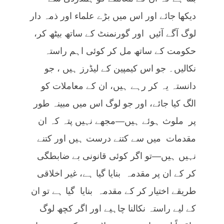
دیکھا جائے اور اس میں بڑے علماء اور ذمہ دار
لوگ آگے آئیں اور گورنمنٹ کے ساتھ بیٹھ کر،
حکومت کے ساتھ مل کر کوئی اہم راستہ
نکالیں۔ جو اس کیمپین کے لیڈرز ہیں ، جو
دانستہ یہ کر رہے ہیں، ان کے معاملات کو
الگ کیا جائے، اور جو لوگ اس میں مبینہ طور
پر ملوث ہوئے ہیں—مجھے نہیں پتہ کہ ان
مقدمات میں سے کتنے درست ہیں اور کتنے
نہیں ہیں—تو اگر کوئی قانونی بے ضابطگی
کر کے ان پر مقدمہ بنایا گیا ہے، غیر اخلاقی
طریقے اختیار کر کے مقدمہ بنایا گیا ہے تو ان
کے لیے راستہ نکالنا چاہیے اور اگر کچھ لوگ