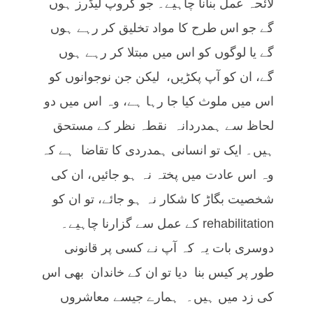
لائحہ عمل بنانا چاہیے۔ جو گروپ لیڈرز ہوں
گے جو اس طرح کا مواد تخلیق کر رہے ہوں
گے یا لوگوں کو اس میں مبتلا کر رہے ہوں
گے، ان کو آپ پکڑیں، لیکن جن نوجوانوں کو
اس میں ملوث کیا جا رہا ہے، وہ اس میں دو
لحاظ سے ہمدردانہ نقطہ نظر کے مستحق
ہیں۔ ایک تو انسانی ہمدردی کا تقاضا ہے کہ
وہ اس عادت میں پختہ نہ ہو جائیں، ان کی
شخصیت بگاڑ کا شکار نہ ہو جائے، تو ان کو
rehabilitation کے عمل سے گزارنا چاہیے۔
دوسری بات یہ کہ آپ نے کسی پر قانونی
طور پر کیس بنا دیا تو ان کے خاندان بھی اس
کی زد میں ہیں۔ ہمارے جیسے معاشروں