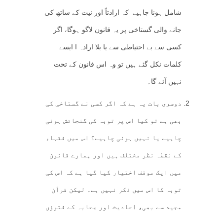
شامل ہونا چاہیے کہ ارادتاً اور نیت کے ساتھ کی
جانے والی گستاخی پر یہ قانون لاگو ہوگا، اگر
کسی سے بے احتیاطی سے یا بلا ارادہ ا ایسے
کلمات نکل گئے ہیں تو وہ اس قانون کے تحت
نہیں آئے گا۔
دوسری بات یہ ہے کہ اگر کسی نے گستاخی کی
بھی ہے تو کیا اس پر توبہ کی گنجائش ہونی
چاہیے یا نہیں ہونی چاہیے؟ اس میں فقہاء
کے نقطہ نظر مختلف ہیں اور ہمارے قانون
میں ایک موقف اختیار کیا گیا ہے کہ اس کی
توبہ کا اس میں ذکر نہیں ہے۔ لیکن قرآن
مجید سے بھی، احادیث اور صحابہ کے فتوؤں