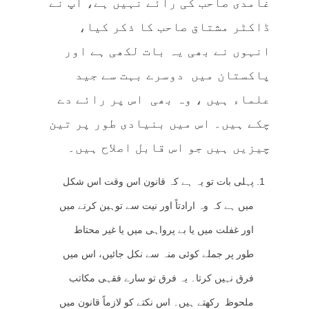
غامدی صاحب کی رائے نہیں ہے، آپ نے
ڈاکٹر مشتاق صاحب کا ذکر کیا،
انہوں نے بھی یہ بات لکھی ہے اور
پاکستان میں دوسرے بہت سے جید
علماء ہیں ، وہ بھی اس پر رائے دے
چکے ہیں۔ اس میں بنیادی طور پر تین
چیزیں ہیں جو اس قابل اصلاح ہیں۔
پہلی بات تو یہ ہے کہ قانون اس وقت اس شکل
میں ہے کہ وہ ارادتاً اور نیت سے توہین کرنے میں
اور غفلت میں یا بے پرواہی میں یا غیر محتاط
طور پر جملے کوئی منہ سے نکل جائیں، اس میں
فرق نہیں کرتا۔ یہ فرق تو سارے فقہی مکاتب
ملحوظ رکھتے ہیں۔ اس نکتے کو لازماً‌ قانون میں