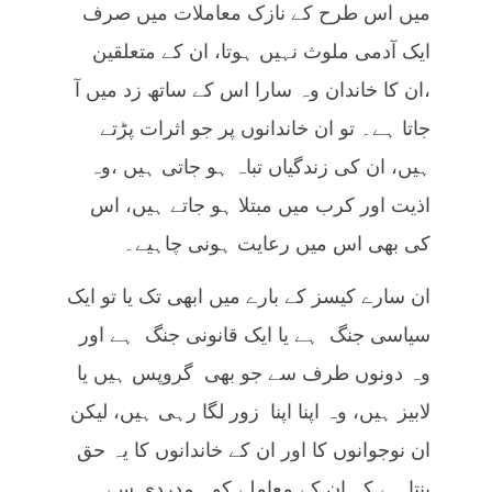
میں اس طرح کے نازک معاملات میں صرف
ایک آدمی ملوث نہیں ہوتا، ان کے متعلقین
،ان کا خاندان وہ سارا اس کے ساتھ زد میں آ
جاتا ہے۔ تو ان خاندانوں پر جو اثرات پڑتے
ہیں، ان کی زندگیاں تباہ ہو جاتی ہیں ،وہ
اذیت اور کرب میں مبتلا ہو جاتے ہیں، اس
کی بھی اس میں رعایت ہونی چاہیے۔
ان سارے کیسز کے بارے میں ابھی تک یا تو ایک
سیاسی جنگ ہے یا ایک قانونی جنگ ہے اور
وہ دونوں طرف سے جو بھی گروپس ہیں یا
لابیز ہیں، وہ اپنا اپنا زور لگا رہی ہیں، لیکن
ان نوجوانوں کا اور ان کے خاندانوں کا یہ حق
بنتا ہے کہ ان کے معاملے کو ہمدردی سے