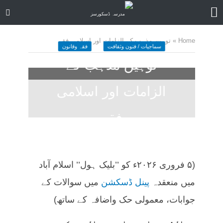
Home
»
توہین مذہب کے الزامات اور اسلامی فقہ
سماجیات / فنون وثقافت
فقہ وقانون
توہین مذہب کے
الزامات اور اسلامی
فقہ
6 months ago
کمنت کیجے
82 منٹ چاہیں
(۵ فروری ۲۰۲۶ء کو ’’بلیک ہول’’ اسلام آباد
میں منعقدہ
پینل ڈسکشن
میں سوالات کے
جوابات، معمولی حک واضافہ کے ساتھ)