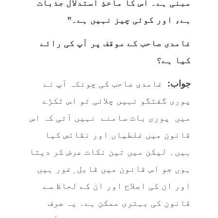
مبنی ہے۔ اس کا ماخذِ استدلال جذبات
ہے، اور کوئی چیز نہیں ہے۔”
غامدی صاحب کے موقف پر آپ کی رائے
کیا ہے؟
جواب:
غامدی صاحب کی چونکہ آپ نے
پوری گفتگو نہیں چلائی تو اس ٹکڑے
میں پوری بات سامنے نہیں آتی کہ اس
قانون میں غلطیاں اور نقائص کیا
ہیں۔ لیکن میں تین نکات عرض کر دیتا
ہوں جو اس قانون میں قابل ِغور ہیں
اور ان کی اصلاح اور ان کے لحاظ سے
قانون کی بہتری ممکن ہے۔ یہ صرف