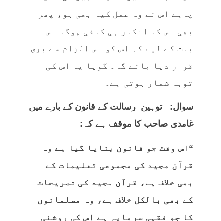
چاہے اس نے وہ عمل کیا بھی ہو، پھر
بھی اس کا انکار ہی کافی ہوگا اس
بات کے لیے کہ اس کو اس الزام سے بری
قرار دیا جائے گا۔ گویا یہ اس کی
توبہ شمار ہوتی ہے۔
سوال: توہین رسالت کے قانون کے بارے میں
غامدی صاحب کا موقف ہے کہ:
“اس وقت جو قانون بنایا گیا ہے وہ
قرآن مجید کی مجموعی تعلیمات کے
بھی خلاف ہے، قرآن مجید کی تصریحات
کے بھی بالکل خلاف ہے، وہ مسلمانوں
کا جو فقہی سرمایہ ہے اس کی روشنی