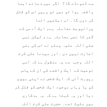
سے ڈھونڈے گا؟ اگر میرے ساتھ ایسا
واقعہ ہوا تو میں تو وہیں اس کو قتل
کر دوں گا۔ اب دیکھیں اتنا
پرائیویٹ معاملہ ہے، ایک آدمی کے
گھر کا نجی معاملہ ہے ، لیکن نبی
صلی اللہ علیہ وسلم نے اس کی بھی
اجازت نہیں دی ۔اور سیدنا علی کرم
اللہ وجہہ سے یہ منقول ہے کہ اسی
نوعیت کے ایک واقعے کی ان کے پاس
رپورٹ آئی کہ ایک شخص نے اپنی بیوی
کو یا وہاں موجود ایک شخص کو قتل کر
دیا اور وہ کہتا ہے کہ یہ بدکاری
میں ملوث تھے۔ حضرت علی کرم اللہ