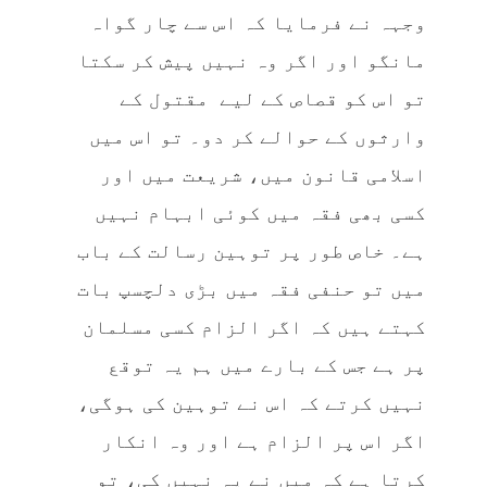
وجہہ نے فرمایا کہ اس سے چار گواہ
مانگو اور اگر وہ نہیں پیش کر سکتا
تو اس کو قصاص کے لیے مقتول کے
وارثوں کے حوالے کر دو۔ تو اس میں
اسلامی قانون میں، شریعت میں اور
کسی بھی فقہ میں کوئی ابہام نہیں
ہے۔ خاص طور پر توہین رسالت کے باب
میں تو حنفی فقہ میں بڑی دلچسپ بات
کہتے ہیں کہ اگر الزام کسی مسلمان
پر ہے جس کے بارے میں ہم یہ توقع
نہیں کرتے کہ اس نے توہین کی ہوگی،
اگر اس پر الزام ہے اور وہ انکار
کرتا ہے کہ میں نے یہ نہیں کی، تو