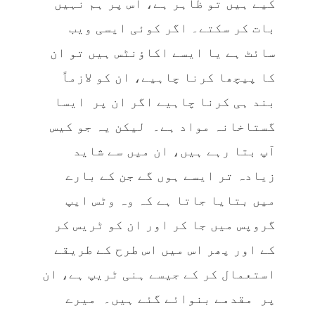
کیے ہیں تو ظاہر ہے، اس پر ہم نہیں
بات کر سکتے۔ اگر کوئی ایسی ویب
سائٹ ہے یا ایسے اکاؤنٹس ہیں تو ان
کا پیچھا کرنا چاہیے، ان کو لازماً‌
بند ہی کرنا چاہیے اگر ان پر ایسا
گستاخانہ مواد ہے۔ لیکن یہ جو کیس
آپ بتا رہے ہیں، ان میں سے شاید
زیادہ تر ایسے ہوں گے جن کے بارے
میں بتایا جاتا ہے کہ وہ وٹس ایپ
گروپس میں جا کر اور ان کو ٹریس کر
کے اور پھر اس میں اس طرح کے طریقے
استعمال کر کے جیسے ہنی ٹریپ ہے، ان
پر مقدمے بنوائے گئے ہیں۔ میرے