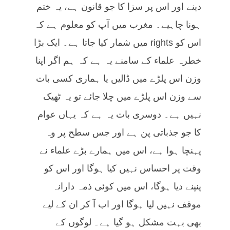
دینے اور اس پر سزا کا جو قانون ہے، یہ ختم
ہونا چاہیے۔ مغرب میں آپ کو معلوم ہے کہ
اس کو rights میں شمار کیا جاتا ہے۔ ایک بڑا
خطرہ علماء کے سامنے یہ ہے کہ ہم اگر اپنا
وزن اس پلڑے میں ڈالیں یا ہماری کسی بات
سے وزن اس پلڑے میں چلا جائے تو یہ ٹھیک
نہیں ہے۔ دوسری بات یہ ہے کہ یہاں عوام
کا جو جذباتی پن ہے اور جس سطح پر وہ
پہنچا ہوا ہے، اس میں ہمارے بڑے علماء نے
وقت پر احساس نہیں کیا ہوگا اور اس کو
پنپنے دیا ہوگا، اس میں کوئی ذمہ دارانہ
موقف نہیں لیا ہوگا اور اب آ کر ان کے لیے
بھی بہت مشکل ہو گیا ہے۔ لوگوں کے