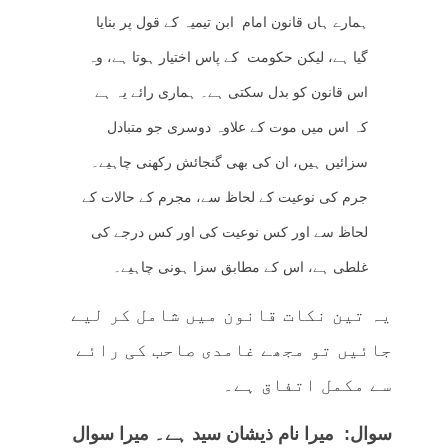
ہمارے ہاں قانون امام ابن تیمیہ کے قول پر بنایا
گیا ہے، لیکن حکومت کے پاس اختیار ہوتا ہے، وہ
اس قانون کو بدل سکتی ہے۔ ہماری رائے یہ ہے
کہ اس میں موت کے علاوہ دوسری جو متبادل
سزائیں ہیں، ان کی بھی گنجائش رکھنی چاہیے۔
جرم کی نوعیت کے لحاظ سے، مجرم کے حالات کے
لحاظ سے اور کس نوعیت کی اور کس درجے کی
غلطی ہے، اس کے مطابق سزا ہونی چاہیے۔
یہ تین نکات قانون میں شامل کر لیے
جائیں تو مجھے غامدی صاحب کی رائے
سے مکمل اتفاق ہے۔
سوال: میرا نام ذیشان سید ہے۔ میرا سوال