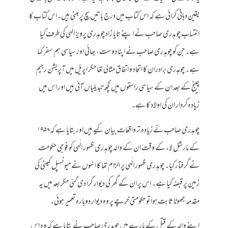
یقین دہانی کرائی ہے کہ اس کتاب میں درج باتیں سچ پر مبنی ہیں۔اس کتاب کا
انتساب چوہدری صاحب نے اپنے تایا زاد چوہدری پرویز الٰہی کی طرف کیا
ہے۔ جن کو چوہدری صاحب نے اپنا دوست، بھائی اور سیاسی ہم سفر کہا
ہے۔ چوہدری برادران کا اتحاد و اتفاق مثالی تھا مگر اپریل میں آپریشن رجیم
چینج کے بعد ان کے سیاسی راستوں میں کچھ تبدیلیاں آئی ہیں اور اس میں
زیادہ کردار ان کی اولاد کا ہے۔
چوہدری صاحب نے زیادہ تر واقعات بیان کیے ہیں اور بتایا ہے کہ ۱۹۵۸
کے مارشل لاء کے وقت ان کے والد چوہدری ظہور الٰہی کو فوجی حکومت
نے گرفتار کیا۔ چوہدری ظہور الٰہی پر الزام تھا کا انہوں نے میونسپل کمیٹی کی
زمین پر قبضہ کیا ہے۔ اس پر ان کے گھر کی دیوار گرا دی گئی مگر بعد میں یہ
مقدمہ جھوٹا ثابت ہوا تو حکومتی خرچے پر وہ دیوار دوبارہ تعمیر ہوئی۔
اپنے والد کے قتل کے بارے میں چوہدری صاحب نے بتایا ہے کہ وہ اس