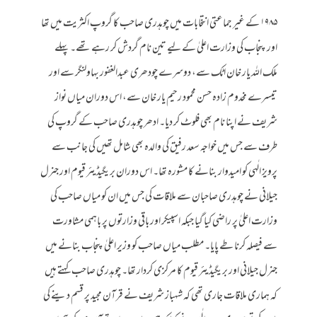
۱۹۸۵ کے غیر جماعتی انتخابات میں چوہدری صاحب کا گروپ اکثریت میں تھا
اور پنجاب کی وزارت اعلیٰ کے لیے تین نام گردش کر رہے تھے۔ پہلے
ملک اللہ یار خان اٹک سے، دوسرے چودھری عبدالغفور بہاولنگر سے اور
تیسرے مخدوم زادہ حسن محمود رحیم یار خان سے، اس دوران میاں نواز
شریف نے اپنا نام بھی فلوٹ کر دیا۔ ادھر چوہدری صاحب کے گروپ کی
طرف سے جس میں خواجہ سعد رفیق کی والدہ بھی شامل تھیں کی جانب سے
پرویز الٰہی کو امیدوار بنانے کا مشورہ تھا۔ اس دوران بریگیڈیئر قیوم اور جنرل
جیلانی نے چوہدری صاحبان سے ملاقات کی جس میں ان کو میاں صاحب کی
وزارت اعلیٰ پر راضی کیا گیا جبکہ اسپیکر اور باقی وزارتوں پر باہمی مشاورت
سے فیصلہ کرنا طے پایا۔ مطلب میاں صاحب کو وزیر اعلیٰ پنجاب بنانے میں
جنرل جیلانی اور بریگیڈیئر قیوم کا مرکزی کردار تھا۔ چوہدری صاحب کہتے ہیں
کہ ہماری ملاقات جاری تھی کہ شہباز شریف نے قرآن مجید پر قسم دینے کی