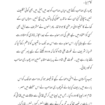
کام لیا ۔
چوہدری صاحب کہتے ہیں میاں صاحب کو بعد میں جیل میں بھی کوئی تکلیف
نہیں پہنچائی گئی ان کے ساتھ بدسلوکی کی باتوں میں سچ نہیں ، وہاں ان کے
کھانے کا مینیو اپنی مرضی کا ہوتا تھا۔ پھر انہوں نے مشرف سے ڈیل بھی
کسی کو اعتماد میں لیے بغیر کی اور معاہدے کے بعد اعجاز بٹالوی کو مشاورت
کے لیے بلایا گیا۔ اس معاہدے سے اس حد تک ساتھیوں کو لاعلم رکھا گیا کہ
شہباز شریف نے غوث علی شاہ کو کہا کہ وہ دو گھنٹے کے لیے باہر کسی سے
ملنے جا رہے ہیں۔ غوث علی شاہ نے یہ بات مشاہد حسین اور چوہدری صاحب
کو خود بتائی۔
جب پاکستان نے ایٹمی دھماکے کیے تو فیصلہ ہوا کہ دوست ممالک کو اس
بارے میں بریف کیا جائے تو چوہدری صاحب نے اس سلسلے میں مصر ،
شام اور لیبیا کا دورہ کیا۔ جس میں لیبیا میں کرنل قذافی سے ملاقات میں قذافی کو
اس بات پر غصہ تھا کہ یہ تجربہ کرنے سے پہلے انہیں کیوں نہیں بتایا گیا۔