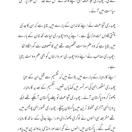
نے کی۔ چوہدری شجاعت بھی اپنے والد کے قتل کے بعد مکمل طور پر عملی
سیاست میں آئے۔
چوہدری شجاعت نے اپنے خاندان کے بارے میں بتایا ہے کہ ان کا جدی
پشتی گاؤں نت وڑائچ ہے۔ اپنے پردادا چوہدری حیات محمد خان کے بارے
میں بتایا ہے کہ وہ علم دوست شخصیت تھے جن کا تصوف سے گہرا لگاؤ تھا
،چوہدری صاحب نے اپنے دادا چوہدری سردار خاں کو بھی علم دوست بتایا
ہے۔
اپنے کاروبار کے بارے میں بتاتے ہیں کہ تقسیم سے قبل ان کے تایا
چوہدری منظور الہیٰ کی امرتسر میں کھڈیاں تھیں۔ تقسیم کے بعد یہ کاروبار
چھوڑ کر وہ پاکستان آئے۔ چوہدری شجاعت تو پہلے پاکستان آ چکے تھے جبکہ
پرویز الٰہی آخری محفوظ ٹرین میں پاکستان پہنچے۔ چوہدری ظہور الٰہی پولیس میں
تھے مگر جلد ہی انہوں نے نوکری چھوڑ دی اور اپنے بھائی کے ساتھ کاروبار
میں لگ گئے۔ پاکستان میں انہوں نے گجرات اور منڈی بہاوالدین میں پاور