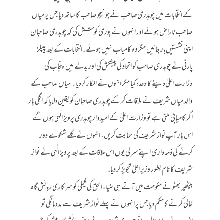
کے انتخابات میں چوہدری صاحب نے جونیجو صاحب کا ساتھ دیا جس پر میاں
صاحب ناراض ہوئے اور انہوں نے پوری کوشش کی کہ چوہدری صاحبان
اپنی نشستیں ہار جائیں مگر وہ کامیاب نہیں ہوئے۔انتخابات کے بعد پیپلز
پارٹی نے چوہدری صاحب کو اتحاد کی پیشکش کی اور بدلے میں پنجاب کی
وزارت اعلیٰ دینے کا وعدہ کیا مگر انہوں نے انکار کر دیا ۔ میاں صاحب کے
والد میاں شریف نے ملاقات کر کے چوہدری صاحبان کو یقین دلایا کہ اگلی بار
اگر کامیابی ملتی ہے تو وزارت اعلیٰ کے امیدوار چوہدری پرویز الٰہی ہوں گے
اس بار آپ نواز شریف کی حمایت کریں، انہوں نے گلے شکوے دور
کرنے کی ذمہ داری اپنے سر لی یوں اس ملاقات کے بعد پرویز الٰہی نے نواز
شریف کا نام بطور وزیر اعلیٰ تجویز کر دیا۔
بینظیر بھٹو نے حکومت میں آتے ہی ضیاء الحق کی فیملی کو سرکاری رہائش گاہ
خالی کرنے کا حکم دیا جس پر انہوں نے پہلے نواز شریف سے مدد مانگی تو