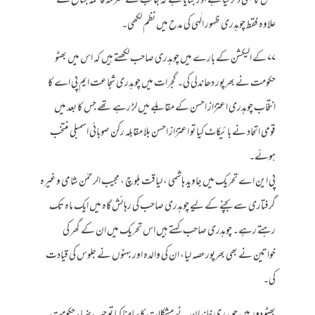
تعلق کا بھی ذکر کیا ہے اور بتایا ہے کہ جالب نے محترمہ فاطمہ جناح کے
علاوہ فقط چوہدری ظہور الٰہی کی مدح میں نظم لکھی۔
۷۷ کے الیکشن کے بارے میں چوہدری صاحب لکھتے ہیں کہ اس میں بھٹو
حکومت نے بھرپور دھاندلی کی۔ گجرات میں چوہدری شجاعت ایم پی اے کا
انتخاب چوہدری اعتزاز احسن کے مقابلے میں لڑ رہے تھے جس کا بعد میں
قومی اتحاد نے بائیکاٹ کیا تو اعتزاز احسن بلا مقابلہ رکن صوبائی اسمبلی منتخب
ہوئے۔
پی این اے تحریک میں جاوید ہاشمی ، لیاقت بلوچ ، مجیب الرحمٰن شامی وغیرہ
گرفتاری سے بچنے کے لیے چوہدری صاحب کی رہائش گاہ میں ایک ماہ تک
رہتے رہے۔ چوہدری صاحب کہتے ہیں اس تحریک میں ان کے گھر کی
خواتین نے بھی بھرپور حصہ لیا، ان کی والدہ اور بہنوں نے جلوس کی قیادت
کی۔
بھٹو دور میں چوہدری خاندان نے مشکلات کا سامنا کیا تو جب ضیاء حکومت