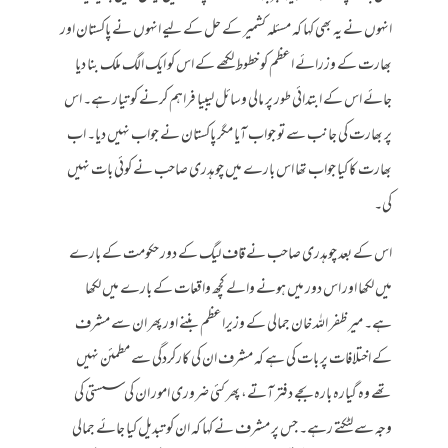
انہوں نے یہ بھی کہا کہ مسئلہ کشمیر کے حل کے لیے انہوں نے پاکستان اور
بھارت کے وزرائے اعظم کو خطوط لکھے کے اس کو ایک الگ ملک بنا دیا
جائے اس کے ابتدائی طور پر مالی وسائل لیبیا فراہم کرنے کو تیار ہے۔ اس
پر بھارت کی جانب سے تو جواب آیا مگر پاکستان نے جواب نہیں دیا۔ اب
بھارت کا کیا جواب تھا اس بارے میں چوہدری صاحب نے کوئی بات نہیں
کی۔
اس کے بعد چوہدری صاحب نے قاف لیگ کے دور حکومت کے بارے
میں لکھا اور اس دور میں ہونے والے کچھ واقعات کے بارے میں لکھا
ہے۔ میر ظفر اللہ خان جمالی کے وزیراعظم بننے اور پھر ان سے مشرف
کے اختلافات پر بات کی ہے کہ مشرف ان کی کارکردگی سے مطمئن نہیں
تھے وہ گیارہ بارہ بجے دفتر آتے، پھر کئی ضروری امور ان کی سستی کی
وجہ سے لٹکتے رہے۔ جس پر مشرف نے کہا کہ ان کو تبدیل کیا جائے جمالی