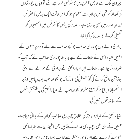
بیرون ملک سے واپس آ کر پریس کانفرنس کر رہے تھے تو وہاں رپورٹروں
کی تعداد کم تھی جس پر ان سے معلوم ہوا کہ اس وقت ایک پریس کانفرنس
ایوان صدر میں بھی جاری ہے۔ صدر کی پریس کانفرنس میں اسمبلیوں کو
تحلیل کرنے کا اعلان کیا گیا تھا۔
برطرفی والے دن چوہدری صاحب جونیجو صاحب سے ملے تو وہ پرسکون تھے
انہیں ضیاء الحق نے ملاقات کے لیے بلایا تھا چوہدری صاحب نے کہا آپ کو
ضرور ملنا چاہیے۔ ملاقات میں ضیاء الحق نے برطرفی کے حوالے سے اپنی
پوزیشن واضح کرنے کی کوشش کی اور کہا کہ جونیجو صاحب جب چاہیں وزیر
اعظم ہاؤس قیام کر سکتے مگر جونیجو صاحب نے ضیاء الحق کی یہ پیشکش شکریہ
کے ساتھ قبول نہیں کی۔
ضیاء الحق کے طیارہ حادثہ کی اطلاع چوہدری صاحب کو ان کے بھائی وجاہت
حسین نے دی تھی، چوہدری صاحب کہتے ہیں جس اطمینان سے ضیاء الحق
حکومت کر رہے تھے ان کا یوں منظر سے غائب ہونا ناقابلِ یقین تھا۔ ۸۸