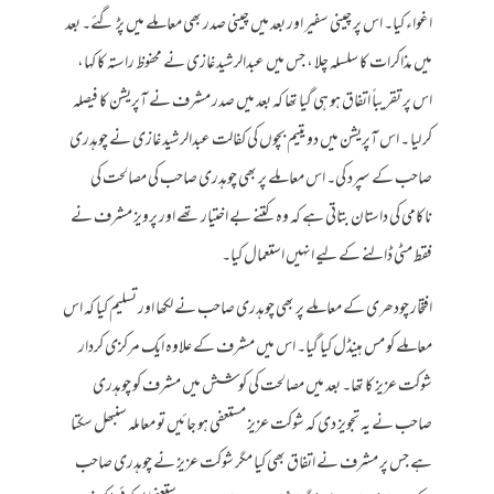
اغواء کیا۔ اس پر چینی سفیر اور بعد میں چینی صدر بھی معاملے میں پڑ گئے۔ بعد
میں مذاکرات کا سلسلہ چلا ، جس میں عبدالرشید غازی نے محفوظ راستہ کا کہا،
اس پر تقریباً اتفاق ہو ہی گیا تھا کہ بعد میں صدر مشرف نے آپریشن کا فیصلہ
کر لیا ۔ اس آپریشن میں دو یتیم بچوں کی کفالت عبدالرشید غازی نے چوہدری
صاحب کے سپرد کی۔ اس معاملے پر بھی چوہدری صاحب کی مصالحت کی
ناکامی کی داستان بتاتی ہے کہ وہ کتنے بے اختیار تھے اور پرویز مشرف نے
فقط مٹی ڈالنے کے لیے انہیں استعمال کیا۔
افتخار چودھری کے معاملے پر بھی چوہدری صاحب نے لکھا اور تسلیم کیا کہ اس
معاملے کو مس ہینڈل کیا گیا۔ اس میں مشرف کے علاوہ ایک مرکزی کردار
شوکت عزیز کا تھا۔ بعد میں مصالحت کی کوشش میں مشرف کو چوہدری
صاحب نے یہ تجویز دی کہ شوکت عزیز مستعفی ہو جائیں تو معاملہ سنبھل سکتا
ہے جس پر مشرف نے اتفاق بھی کیا مگر شوکت عزیز نے چوہدری صاحب