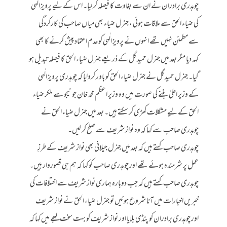
چوہدری برادران نے ان سے بغاوت کا فیصلہ کر لیا۔ اس کے لیے پرویز الٰہی
کی ضیاء الحق سے ملاقات ہوئی ، جنرل ضیاء بھی میاں صاحب کی کارکردگی
سے مطمئن نہیں تھے انہوں نے پرویز الٰہی کو عدم اعتماد پیش کرنے کا بھی
کہہ دیا مگر بعد میں جنرل حمید گل کے ذریعے جنرل ضیاء الحق کا فیصلہ تبدیل ہو
گیا۔ جنرل حمید گل نے جنرل ضیاء الحق کو باور کروایا کہ چوہدری پرویز الٰہی
کے وزیر اعلیٰ بننے کی صورت میں وہ وزیر اعظم محمد خان جونیجو سے ملکر ضیاء
الحق کے لیے مشکلات کھڑی کر سکتے ہیں۔ بعد میں جنرل ضیاء الحق نے
چوہدری صاحب سے کہا کہ وہ نواز شریف سے صلح کر لیں۔
چوہدری صاحب کہتے ہیں کہ بعد میں جنرل جیلانی بھی نواز شریف کے طرزِ
عمل پر شرمندہ ہوئے تھے اور چوہدری صاحب کو کہا کہ ہم ہی قصوروار ہیں۔
چوہدری صاحب کہتے ہیں کہ جب دوبارہ ہماری نواز شریف سے اختلافات کی
خبریں اخبارات میں آنا شروع ہوئیں تو جنرل ضیاء الحق نے نواز شریف
اور چوہدری برادران کو پنڈی بلایا اور نواز شریف کو بہت سخت لہجے میں کہا کہ