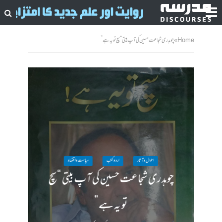
Home
»
چوہدری شجاعت حسین کی آپ بیتی “سچ تو یہ ہے”
احوال وآثار
اردو کتب
سیاست واقتصاد
چوہدری شجاعت حسین کی آپ بیتی “سچ
تو یہ ہے”