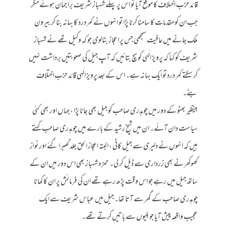
قائد حزب اختلاف کا موقع آیا تو اس پر پہلے شہباز شریف براجمان ہوئے مگر
جب ان کو مقدمات کا سامنا کرنا پڑا تو انہوں نے کمر درد کا بہانہ بنا کر بیرون
ملک جانے میں عافیت سمجھی جس پر اعجاز بٹالوی جو کہ وکیل تھے نے شہباز
شریف کو کہا کہ پرویز الٰہی کو سچ بتائیں کہ آپ جیل کی صعوبتیں برداشت نہیں
کر سکتے کمر درد تو ایک بہانہ ہے۔ اس کے بعد پرویز الٰہی قائد حزب اختلاف
بنے۔
بینظیر بھٹو کے دور میں چوہدری صاحب کو جیل بھی جانا پڑا ، جہاں اور بھی کئی
سیاست دان آئے۔ ان میں شیخ رشید کے بارے میں چوہدری صاحب کہتے
ہیں کہ انہوں نے دلیری سے جیل کاٹی ، البتہ اعجاز الحق جلد گھبرا گئے اور نواز
کھوکھر نے بھی زرداری سے ڈیل کر لی۔ حمزہ شہباز بھی اس دور میں ان کے
ساتھ جیل میں رہے جو اس وقت پڑھ رہے تھے ان کی فرمائش پر ان کا کھانا
چوہدری صاحب کے گھر سے آتا تھا۔ جیل میں عباس شریف سے ایک
عجیب واقعہ پیش آیا جو بلیوں سے باتیں کرتے تھے۔