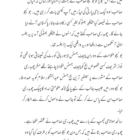
لیں گے اس تجویز کو جونیجو صاحب نے بہت برا منایا اور کہاں کہ میاں
صاحب! وہ ایک بڑی پارٹی کی لیڈر ہیں آپ کیسی بات کر رہی ہیں۔ جونیجو
صاحب نے فیصلہ کیا بینظیر بھٹو کو بغیر کسی رکاوٹ مینار پاکستان آنے دیا
جائے گا۔ چوہدری صاحب کہتے ہیں کہ انہوں نے بینظیر بھٹو کی آمد پر یہ جلسہ
اپنی آنکھوں سے دیکھا اور یہ واقعی ایک بڑا جلسہ تھا۔
جونیجو حکومت کے دوران چیف جسٹس لاہور ہائی کورٹ کی تعیناتی ہونا تھی تو
نواز شریف کسی مخصوص جج کو چیف جسٹس لگوانا چاہتے تھے مگر چوہدری
صاحب کے مشورے پر سینئیر ترین جج جسٹس عبدالشکور سلام کو یہ عہدہ ملا۔
جونیجو دور میں حبیب جالب کے لیے پانچ لاکھ حکومتی امداد کا چیک چوہدری
صاحب ان کے پاس لے کر گئے تو جالب نے وصول کرنے سے انکار کر
دیا۔
سانحہ اوجڑی کیمپ کے بارے میں چوہدری صاحب نے مختصر لکھا ہے۔
چوہدری صاحب بتاتے ہیں کہ جس دن جونیجو صاحب کو برطرف کیا گیا وہ