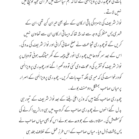
بات کی تو چوہدری پرویز الٰہی نے کہا کہ ہم سیاست میں قرآن مجید کو بیچ میں
نہیں لاتے۔
نواز شریف کی نامزدگی باقی ارکان کے لیے بھی حیران کن تھی،ان کے
شہری پس منظر کی وجہ سے خدشہ تھا کہ دیہاتی ارکان ان سے تعاون نہیں
کریں گے تو چوہدری شجاعت نے صلح صفائی کرائی اور نواز شریف کی مدد کی۔
اس کے بعد سرگودھا میں چوہدری انور علی چیمہ کے گھر میٹنگ ہوئی تو وہاں پر
نواز شریف کو تقریر کی دعوت دی گئی تو وہ گھبرا گئے اور چوہدری پرویز الٰہی
کو درخواست کی کہ میری جگہ آپ بات کریں۔ چوہدری پرویز الٰہی کے اصرار
پر میاں صاحب بمشکل دو منٹ بولے۔
چوہدری صاحب کہتے ہیں کہ وزیر اعلیٰ بننے کے بعد نواز شریف کے تیور ہی
بدل گئے انہوں نے چوہدری صاحب کے گروپ میں ہی دراڑ پیدا کرنے کی
کوشش کی۔ مشاورت کے جو وعدے ہوئے اس کو بھی میاں صاحب نے
پس پشت ڈال دیا۔ میاں صاحب کے اس طرزِ عمل کے خلاف جلد ہی