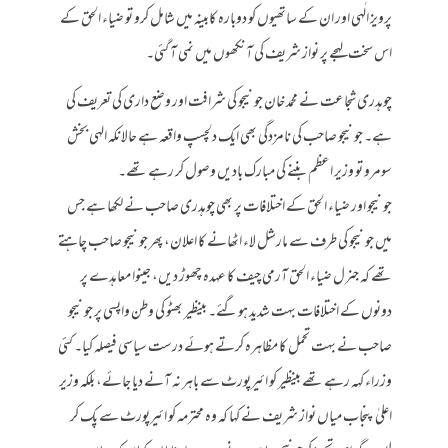
پرویز الٰہی اور ان کے ساتھیوں کو دوبارہ کابینہ میں شامل کرو تو ضیاء الحق کے
اس سخت لہجے پر نواز شریف کی آنکھوں میں نمی آ گئی۔
چوہدری شجاعت نے محمد خان جونیجو کی شرافت اور وضع داری کی تعریف کی
ہے۔ جونیجو صاحب کی نامزدگی بھی ایک دلچسپ واقعہ ہے حالانکہ الہی بخش
سومرو تو وزیر اعظم بننے کی مبارک بادیں وصول کر رہے تھے۔
جونیجو اور ضیاء الحق کے اختلافات پر بھی چوہدری صاحب نے لکھا ہے جس
میں جونیجو کی طرف سے مارشل لاء اٹھانے کا اعلان، پھر جونیجو صاحب چاہتے
تھے کہ جنرل ضیاء الحق آرمی چیف کا عہدہ چھوڑ دیں، جینوا معاہدے پر
دونوں کے اختلافات بہت شدید ہوگئے۔ بینظیر بھٹو کی وطن واپسی پر جونیجو
صاحب نے بہت تحمل کا مظاہرہ کرتے ہوئے درست سیاسی فیصلہ کیا۔ کئی
وزراء کہہ رہے تھے بینظیر کو ائیرپورٹ سے باہر نہ آنے دیا جائے، بلکہ وزیر
اعلیٰ پنجاب میاں نواز شریف نے کہا کہ وہ محترمہ کو ائیرپورٹ سے پک کر