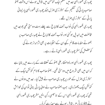
چوہدری ظہور الٰہی بعد میں مسلم لیگ کنونشن میں شامل ہوئے اس وقت بھٹو
صاحب پارٹی کی تنظیم کے سیکرٹری جنرل جبکہ چوہدری ظہور الٰہی پارلیمانی
پارٹی کے سیکرٹری جنرل تھے۔
چوہدری ظہور الٰہی کی نواب آف کالاباغ سے پہلے بہت دوستی تھی جو بعد میں
مخالفت میں تبدیل ہو گئی اور نواب آف کالا باغ نے چوہدری صاحب پر
جھوٹے مقدمات قائم کیے ان کے انتخابات پر بھی اثرانداز ہونے کی
کوشش کی مگر چوہدری ظہور الٰہی ڈٹے رہے۔
چوہدری ظہور الٰہی اور ذوالفقار علی بھٹو کے تعلقات کے بارے میں بتایا ہے
کہ ان میں بھی شروع میں دوستی تھی۔ بھٹو صاحب کا نام کنونشن لیگ کے
سیکرٹری جنرل کے طور پر چوہدری صاحب نے پیش کیا۔ بعد میں دونوں نے
کنونشن لیگ چھوڑ دی۔ جب بھٹو صاحب نے اپنی پارٹی بنائی تو ان کی خواہش
تھی کہ چوہدری ظہور الٰہی اس کے تاسیسی رکن بنیں مگر چوہدری ظہور الٰہی
نے پیپلز پارٹی میں شامل ہونے سے معذرت کر لی۔