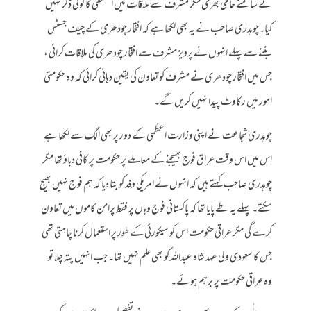
کے سامنے حامی بھری مگر مشرف سے ملاقات میں استعفیٰ کا کوئی ذکر نہیں
کیا۔چوہدری صاحب نے یہ بھی لکھا ہے کہ افتخار چودھری کے چیف جسٹس
بننے سے پہلے انہوں نے پرویز مشرف سے افتخار چودھری کی ملاقات کرائی ،
جس میں افتخار چودھری نے مشرف کو تعاون کی یقین دہانی کرائی کہ وہ حکومتی
امور میں رکاوٹ پیدا نہیں کریں گے۔
چوہدری شجاعت نے اپنی وزارت اعظمی کے دور پر بھی الگ سے لکھا ہے
اس میں اس وقت عراق فوج بھیجنے کے معاملے پر حکومت پر کافی دباؤ تھا مگر
چوہدری صاحب کہتے ہیں کہ انہوں نے امریکی وفد کو بتا دیا کہ ہم فوج نہیں بھیج
سکتے۔ پہلے یہ طے پایا تھا کہ پاکستانی فوج وہاں پر فقط پرامن کاموں میں تعاون
کرے گی مگر عراقی حکومت اس کو سیکورٹی کے طور پر استعمال کرنا چاہتی تھی
جس کا سعودی ولی عہد شاہ عبداللہ کو بھی علم نہیں تھا۔ جب انہیں پتہ چلا تو
وہ عراقی حکومت پر برہم ہوئے۔