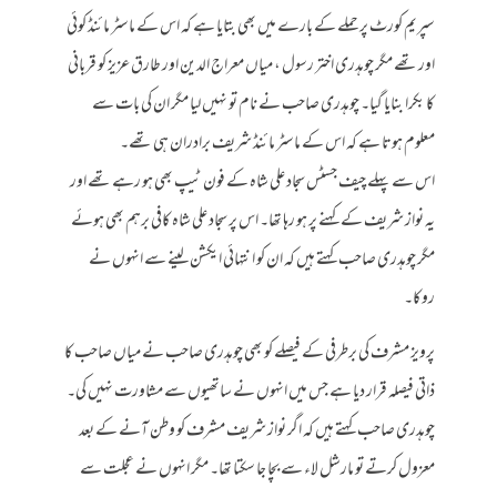
سپریم کورٹ پر حملے کے بارے میں بھی بتایا ہے کہ اس کے ماسٹر مائنڈ کوئی
اور تھے مگر چوہدری اختر رسول ، میاں معراج الدین اور طارق عزیز کو قربانی
کا بکرا بنایا گیا۔ چوہدری صاحب نے نام تو نہیں لیا مگر ان کی بات سے
معلوم ہوتا ہے کہ اس کے ماسٹر مائنڈ شریف برادران ہی تھے۔
اس سے پہلے چیف جسٹس سجاد علی شاہ کے فون ٹیپ بھی ہو رہے تھے اور
یہ نواز شریف کے کہنے پر ہو رہا تھا۔ اس پر سجاد علی شاہ کافی برہم بھی ہوئے
مگر چوہدری صاحب کہتے ہیں کہ ان کو انتہائی ایکشن لینے سے انہوں نے
روکا۔
پرویز مشرف کی برطرفی کے فیصلے کو بھی چوہدری صاحب نے میاں صاحب کا
ذاتی فیصلہ قرار دیا ہے جس میں انہوں نے ساتھیوں سے مشاورت نہیں کی۔
چوہدری صاحب کہتے ہیں کہ اگر نواز شریف مشرف کو وطن آنے کے بعد
معزول کرتے تو مارشل لاء سے بچا جا سکتا تھا۔ مگر انہوں نے عجلت سے