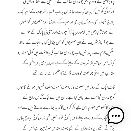
پرویز الٰہی کے دور پر بھی چوہدری صاحب نے تفصیل سے لکھا اور ان کی
کارکردگی کو کھل کر بیان کیا ہے ساتھ ہی یہ باب شہباز شریف کے اوپر ایک
چارج شیٹ بھی ہے کہ چوہدری صاحب کے جاری کردہ منصوبوں کو انہوں
نے سبوتاژ کیا جس میں لاہور ریپڈ ٹرانسپورٹ اور آئی ٹی پارک کے حوالے
سے جو شہباز شریف نے ان منصوبوں کو مس ہینڈل کیا یہ پنجاب کے ساتھ
سنگین جرم ہے۔ پتہ نہیں اب چوہدری صاحب کی یاداشت میں کوئی مسئلہ ہو
گیا کہ اس ہی شہباز شریف کے بیٹے کے لیے وہ چوہدری پرویز الٰہی کے
مقابلے میں اپنی جماعت کو ووٹ ڈالنے کا حکم دے رہے تھے.
قاف لیگ کے دور میں صنعت و زراعت سمیت متعدد شعبوں ہوئے کاموں
کو چوہدری شجاعت نے بیان کیا ہے۔ ان میں سے ایک کٹاس راج کے
مندر کا خصوصی طور پر اس لیے ذکر کروں گا کہ یہ ہمارے علاقے میں ہے اور
قاف لیگ کے دور سے پہلے اس پر کوئی توجہ نہیں تھی نہ ہی کوئی سیاح یہاں
پر آتے تھے۔ یہ ہندوؤں کے لیے بہت مقدس سرزمین ہے اس کے