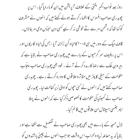
روز بعد نواب اکبر بگٹی کے خلاف آپریشن میں ان کو مار دیا گیا۔ اس پر
چوہدری صاحب افسوس کا اظہار کرتے ہوئے کہتے ہیں کہ انہوں نے مشرف
کو کہا تھا کہ دشمن مرے تے خوشی نہ کرئیے کسی دن سجناں وی مر جاناں۔
قاف لیگ کے دور میں ہی ۲۰۰۵ کا تباہ کن زلزلہ آیا ، جس کی تباہ کاریوں اور
اس پر ریلیف سرگرمیوں کے بارے میں چوہدری صاحب نے بتایا ہے کہ
بیرونِ ملک سے رضا کار مدد کرنے آئے ۔ خود بھی چوہدری صاحب پنجاب
حکومت کے ہیلی کاپٹر میں متاثرہ علاقوں کا دورہ کرتے رہے۔ چوہدری
صاحب کہتے ہیں کہ انہوں نے کئی بچوں کو اپنی زیر کفالت لیا۔ چوہدری
صاحب نے کمبوڈیا کی حکومت کا خصوصی ذکر کیا ہے کہ انہوں نے پہلا
ایمرجنسی ہسپتال ان علاقوں میں قائم کیا۔
لال مسجد کے بارے میں بھی چوہدری صاحب نے تفصیل سے لکھا ہے اور
بتایا کہ یہ معاملہ زیادہ خراب اس وقت ہوا جب انہوں نے چینی باشندوں کو