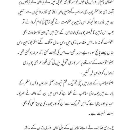
نقصان پہنچایا اور ان کی ملوں کو سرکاری تحویل میں لے لیا ان کے زمینوں پر
قبضہ بھی ہوا مگر چوہدری صاحب کہتے ہیں ان انتقامی کارروائیوں سے انہیں
بعد میں فائدہ ہوا کیونکہ اس زمین پر حکومت نے کچھ ترقیاتی کام کروائے تو
جب اس زمین کا فیصلہ چوہدری خاندان کے حق میں آیا ان کا معاوضہ بھی
حکومت کو نہ ملا ۔ اس مقدمہ بازی میں دس سال تو لگ گئے مگر جو زمین دس
سال پہلے پانچ سو روپے مرلہ تھی اب اس کی قیمت کئی لاکھ مرلہ ہو گئی تھی۔
بھٹو حکومت کے خاتمے پر سرکاری تحویل میں لی گئی فلور ملز بھی چوہدری
خاندان کو واپس مل گئیں ۔
بھٹو صاحب کے دور میں چلی تحریک ختم نبوت صلی اللہ علیہ وآلہ وسلم کے
بارے میں چوہدری صاحب نے لکھا ہے کہ اس میں ان کے والد نے بھرپور
حصہ لیا اور بتایا ہے کہ اس تحریک سے ان کو اور چوہدری پرویز الٰہی کو بھی
بہت انسیت ہے۔
چوہدری صاحب نے اپنے خاندان کے ولی خان اور باچا خان کے ساتھ