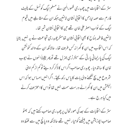
ستر کے انتخابات میں چوہدری ظہور الٰہی نے مسلم لیگ کونسل کے پلیٹ
فارم سے حصہ لیا جس کا انتخابی نشان لالٹین جبکہ ان کے مقابلے میں قیوم
لیگ کے نواب اصغر علی خان تھے جن کا انتخابی نشان شیر تھا۔
لالٹین فاطمہ جناح کا بھی انتخابی نشان تھا مگر چوہدری شجاعت نے یہ نہیں بتایا
کہ اس انتخاب میں ان کا گھرانہ کس طرف تھا۔ حالانکہ ان کے والد کنونشن
لیگ کی پارلیمانی پارٹی کے سیکرٹری جنرل تھے تو پھر یقیناً انہوں نے ایوب
خان کا ساتھ دیا۔ چوہدری صاحب اگر اس کا ذکر کر دیتے تو کم از کم اپنی
شروع میں سچ لکھنے والی بات کا پاس رکھ لیتے۔ اگر انہیں احساس ہوا کہ اس
الیکشن میں ان کا گھرانے درست سمت نہیں تھا تو اس کا اعتراف کرنے
میں کیا ہرج ہے۔
ستر کے انتخابات کے بعد کی صورتحال پر چوہدری صاحب کہتے ہیں کہ بھٹو
صاحب اپوزیشن میں بیٹھنے کو تیار نہیں تھے حالانکہ وہ پانچ میں سے فقط دو