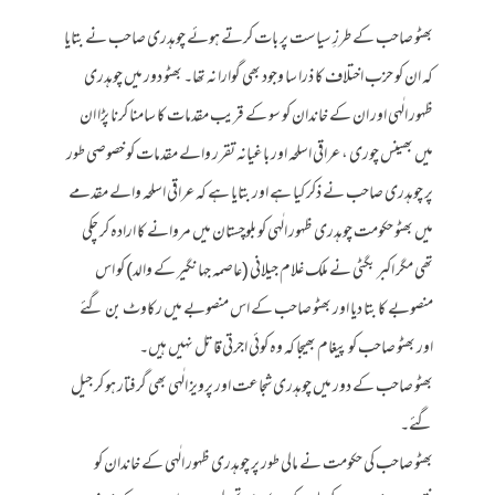
بھٹو صاحب کے طرزِ سیاست پر بات کرتے ہوئے چوہدری صاحب نے بتایا
کہ ان کو حزب اختلاف کا ذرا سا وجود بھی گوارا نہ تھا۔ بھٹو دور میں چوہدری
ظہور الٰہی اور ان کے خاندان کو سو کے قریب مقدمات کا سامنا کرنا پڑا ان
میں بھینس چوری ، عراقی اسلحہ اور باغیانہ تقرر والے مقدمات کو خصوصی طور
پر چوہدری صاحب نے ذکر کیا ہے اور بتایا ہے کہ عراقی اسلحہ والے مقدمے
میں بھٹو حکومت چوہدری ظہور الٰہی کو بلوچستان میں مروانے کا ارادہ کر چکی
تھی مگر اکبر بگٹی نے ملک غلام جیلانی (عاصمہ جہانگیر کے والد) کو اس
منصوبے کا بتا دیا اور بھٹو صاحب کے اس منصوبے میں رکاوٹ بن گئے
اور بھٹو صاحب کو پیغام بھیجا کہ وہ کوئی اجرتی قاتل نہیں ہیں۔
بھٹو صاحب کے دور میں چوہدری شجاعت اور پرویز الٰہی بھی گرفتار ہو کر جیل
گئے۔
بھٹو صاحب کی حکومت نے مالی طور پر چوہدری ظہور الٰہی کے خاندان کو