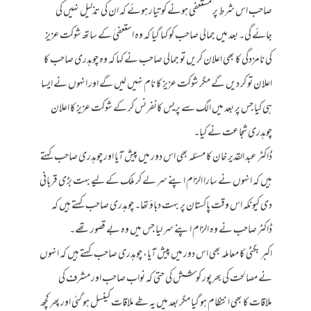
صاحب اس شرط پر مستعفی ہونے کو تیار ہوئے کہ ان کی تذلیل نہیں کی
جائے گی۔ بعد میں جمالی صاحب کو کہا گیا کہ وہ استعفیٰ کے ساتھ شوکت عزیز
کی نامزدگی کا بھی اعلان کریں تو جمالی صاحب نے کہا کہ وہ چوہدری صاحب کا
اعلان تو کر دیں گے مگر شوکت عزیز کا نام نہیں لیں گے اور انہوں نے ایسا
ہی کیا جس پر بعد میں الگ سے پریس کانفرنس کر کے شوکت عزیز کا اعلان
چوہدری شجاعت نے کیا۔
ڈاکٹر عبد القدیر خان کا مسئلہ بھی اس دور میں پیش آیا اور چوہدری صاحب کہتے
ہیں کہ انہوں نے سارا الزام اپنے سر لے کر ملک کے لیے بہت بڑی قربانی
دی کیونکہ اس وقت پاکستان پر بہت دباؤ تھا۔ چوہدری صاحب کہتے ہیں کہ
ڈاکٹر صاحب نے وہ الزام اپنے سر لیا جس میں وہ بے قصور تھے۔
اکبر بگٹی کا معاملہ بھی اس دور میں پیش آیا، چوہدری صاحب کہتے ہیں کہ انہوں
نے مصالحت کی بھرپور کوشش کی حتی کہ نواب صاحب اور مشرف کی
ملاقات کا بھی انتظام ہو گیا مگر بعد میں یہ طے ملاقات کینسل ہو گئی اور پھر کچھ