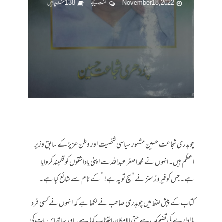
November 18, 2022
کمنت کیجے
138 منٹ چاہیں
چوہدری شجاعت حسین مشہور سیاسی شخصیت اور وطن عزیز کے سابق وزیر
اعظم ہیں۔ انہوں نے محمد اصغر عبداللہ سے اپنی یاداشتوں کو قلمبند کروایا
ہے۔ جس کو فیروز سنز نے “سچ تو یہ ہے! ” کے نام سے شائع کیا ہے۔
کتاب کے پیش لفظ میں چوہدری صاحب نے لکھا ہے کہ انہوں نے کسی فرد
یا ادارے کی تضحیک سے حتی الامکان اجتناب کیا ہے۔ اور ساتھ اس بات کی