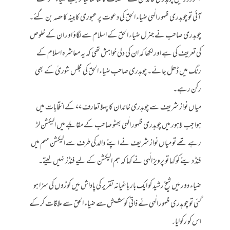
آئی تو چوہدری ظہور الٰہی ضیاء الحق کی دعوت پر عبوری کابینہ کا حصہ بن گئے۔
چوہدری صاحب نے جنرل ضیاء الحق کے اسلام سے لگاؤ اور ان کے خلوص
کی تعریف کی ہے اور لکھا کہ ان کی دلی خواہش تھی کہ یہ معاشرہ اسلام کے
رنگ میں ڈھل جائے۔ چوہدری صاحب ضیاء الحق کی مجلس شوریٰ کے بھی
رکن رہے۔
میاں نواز شریف سے چوہدری خاندان کا پہلا تعارف ۷۷ کے انتخابات میں
ہوا جب لاہور میں چوہدری ظہور الٰہی بھٹو صاحب کے مقابلے میں الیکشن لڑ
رہے تھے تو میاں نواز شریف نے اپنے والد کی طرف سے الیکشن مہم میں
فنڈ دینے کو کہا تو پرویز الٰہی نے کہا کہ ہم الیکشن کے لیے فنڈز نہیں لیتے۔
ضیاء دور میں شیخ رشید کو ایک بار باغیانہ تقریر کی پاداش میں کوڑوں کی سزا ہو
گئی تو چوہدری ظہور الٰہی نے ذاتی کوشش سے ضیاء الحق سے ملاقات کر کے
اس کو رکوایا۔