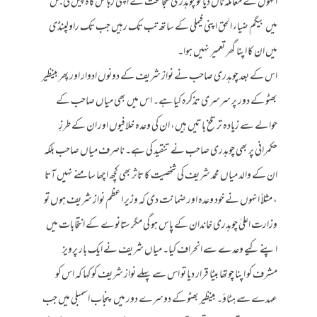
انہوں نے معاملہ ٹال دیا تو چوہدری شجاعت نے اپنی رہائش گاہ پیش کی جس
میں بیگم ضیاء الحق اپنی فیملی کے ساتھ تب تک رہیں جب تک راولپنڈی
میں ان کا اپنا گھر تعمیر نہیں ہوا۔
اس کے بعد چوہدری صاحب نے نواز شریف کے دونوں ادوار اور پھر بینظیر
بھٹو کے دور پر سرسری تذکرہ کیا ہے۔ اس میں بھی میاں صاحب کے
حوالے سے زیادہ تر تلخ باتیں ہیں، ان کی وعدہ خلافیوں اور ان کے طرزِ
حکمرانی پر بھی چوہدری صاحب نے تنقید کی ہے۔ ناصرف میاں صاحب بلکہ
ان کے والد میاں محمد شریف کی شخصیت کا تاثر بھی کچھ اچھا سامنے نہیں آتا
، مثلاً انہوں نے خود وعدہ اور ضمانت دی کہ وزیر اعظم نواز شریف ہوں تو
وزارت اعلیٰ چوہدری خاندان کے پاس ہو گی مگر ستانوے کے انتخابات میں
اپنے کیے وعدے سے انحراف کیا۔ میاں شریف نے ایک بار پرویز
مشرف کو اپنا چوتھا بیٹا قرار دیا تو اس سے پہلے نواز شریف کو کہا کہ اس کو
عہدے سے ہٹاؤ۔ بینظیر بھٹو کے دوسرے دور میں پنجاب اسمبلی میں جب