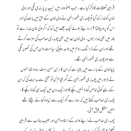
قریبی تعلقات کا ذکر کیا ہے۔ جب بھٹو دور میں نیپ پر پابندی لگی اور ولی
خان کو غدار کہا گیا تو چوہدری ظہور الٰہی نے ولی خان کے حق میں بات کی اور
اس کو پروپیگنڈا قرار دیتے ہوئے ایک جلسے میں کہا کہ اگر ولی خان غدار ہے تو
پھر میں بھی غدار ہوں۔ ولی خان بعد میں بھی چوہدری صاحب کی عزت کرتے
تھے اور ان کے ڈرائنگ روم میں واحد پنجابی سیاست دان جس کی تصویر لگی
ہے وہ چوہدری ظہور الٰہی تھے۔
باچا خان کے بارے میں بتایا ہے کہ ان کا رہن سہن بہت سادہ تھا انہوں
نے لاہور میں چوہدری ظہور الٰہی کے گھر قیام کیا تو سختی سے ہدایت کی کہ ان
کے لیے کوئی خاص کھانا نہیں پکے گا اور ایک دن میں ایک ہی کھانا پکے گا ،
چوہدری صاحب کہتے ہیں کہ ہمارے گھر ایک سے زیادہ کھانے پکتے تھے
ہمیں مشکل پیش آئی۔
چوہدری صاحب نے اپنے والد کے استاد دامن اور حبیب جالب سے قریبی