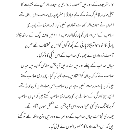
نواز شریف کے دور میں آصف زرداری پر سیف الرحمن نے منشیات کا
جعلی مقدمہ قائم کرنے کے لیے دباؤ ڈالا مگر چوہدری صاحب وزیر داخلہ تھے
انہوں نے سیف الرحمن سے تعاون نہیں کیا۔زرداری نے چوہدری
صاحب کے اس احسان کو یاد رکھا اور جب ۲۰۱۱ میں قاف لیگ کے ساتھ پیپلز
پارٹی کا اتحاد ہوا تو پیپلز پارٹی کے کچھ لوگوں کو اس پر تحفظات تھے جس پر
آصف زرداری نے چوہدری صاحب کے اس نیکی کا ذکر کیا۔
میاں صاحب کے پہلے دور میں سندھ میں آپریشن ہوا جس کو بعد میں میاں
صاحب نے کہا کہ یہ ان کو اعتماد میں لیے بغیر کیا گیا۔ چوہدری صاحب کہتے
ہیں کہ یہ بات درست نہیں ہے میاں صاحب اس معاملے پر آن بورڈ تھے۔
ایسے ہی کارگل کے معاملے پر بھی چوہدری صاحب کہتے ہیں کہ میاں صاحب
کو بریفننگ دی گئی تھی اور وہ اس آپریشن سے مکمل طور پر آگاہ تھے۔
چوہدری شجاعت میاں صاحب کے دوسرے دور میں وزیر داخلہ تھے تو کہتے
ہیں کہ اس وقت نادرا کا منصوبہ انہوں نے پیش کیا۔