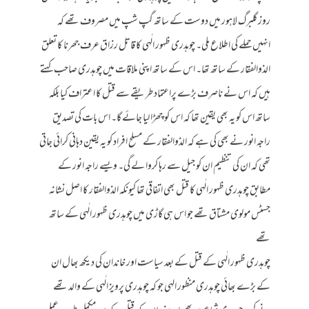
روز گلبرگ لاہور میں دوست کے ساتھ گپ شپ میں مصروف تھے کہ
انہیں حملے کی اطلاع ملی۔ چوہدری ظہور الٰہی کا قاتل رزاق عرف جھرنا کا تعلق
الذوالفقار کے ساتھ تھا۔ اس کے ساتھ اپنی ملاقات میں چوہدری صاحب کہتے
ہیں کہ اس نے ناصرف بڑے پراعتماد طریقے سے قتل کا اعتراف کیا بلکہ
ساتھ اس کو یہ بھی یقین تھا کہ اس کو چھڑا لیا جائے گا۔ اس بات کی تصدیق
راجہ انور نے بھی کی ہے کہ الذوالفقار کے مسلح افراد کو یہ یقین دہانی کرائی جاتی
تھی کہ ان کی تنظیم ان کو جیل سے رہا کروا لے گی۔ ویسے راجہ انور کے
مطابق چوہدری ظہور الٰہی کا قتل بھی اتفاقی تھا کیونکہ الذوالفقار کا اصل نشانہ
جسٹس مولوی مشتاق تھے جو اس ہی گاڑی میں چوہدری ظہور الٰہی کے ساتھ
تھے
چوہدری ظہور الٰہی کے قتل کے بعد سیاست اور خاندان کی دیکھ بھال ان
کے بڑے بھائی چوہدری منظور الہی جو کہ چوہدری پرویز الٰہی کے والد تھے