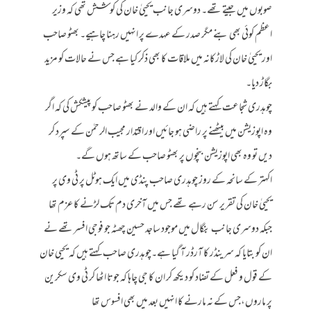
صوبوں میں جیتے تھے۔ دوسری جانب یحییٰ خان کی کوشش تھی کہ وزیر
اعظم کوئی بھی بنے مگر صدر کے عہدے پر انہیں رہنا چاہیے۔ بھٹو صاحب
اور یحییٰ خان کی لاڑکانہ میں ملاقات کا بھی ذکر کیا ہے جس نے حالات کو مزید
بگاڑ دیا۔
چوہدری شجاعت کہتے ہیں کہ ان کے والد نے بھٹو صاحب کو پیشکش کی کہ اگر
وہ اپوزیشن میں بیٹھنے پر راضی ہو جائیں اور اقتدار مجیب الرحمٰن کے سپرد کر
دیں تو وہ بھی اپوزیشن بنچوں پر بھٹو صاحب کے ساتھ ہوں گے۔
اکہتر کے سانحہ کے روز چوہدری صاحب پنڈی میں ایک ہوٹل پر ٹی وی پر
یحییٰ خان کی تقریر سن رہے تھے جس میں آخری دم تک لڑنے کا عزم تھا
جبکہ دوسری جانب بنگال میں موجود ساجد حسین چھٹہ جو فوجی افسر تھے نے
ان کو بتایا کہ سرینڈر کا آرڈر آ گیا ہے۔چوہدری صاحب کہتے ہیں کہ یحیی خان
کے قول و فعل کے تضاد کو دیکھ کر ان کا جی چاہا کہ جوتا اٹھا کر ٹی وی سکرین
پر ماروں،جس کے نہ مارنے کا انہیں بعد میں بھی افسوس تھا