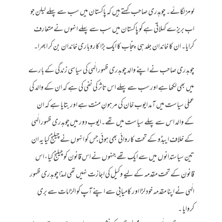
لومز لگائے۔ چوہدری صاحب کہتے ہیں کہ پاکستان میں سب سے پہلے لیلن جو
اب بریزے کہلاتی ہے کو پاکستان میں سب سے پہلے انہوں نے متعارف
کرایا۔ ان کا خاندان جلد ہی پنجاب کا ایک بڑا کاروباری خاندان بن کر ابھرا۔
چوہدری صاحب نے اپنے والد چوہدری ظہور الٰہی کی سیاسی زندگی کے بارے
میں بھی لکھا ہے اور سب سے پہلے اس تاثر کی نفی کی ہے کہ ان کے والد کی
عملی سیاست میں آمد ایوب خان کی مرہونِ منت ہے اور بتایا ہے کہ ان
کے والد اس سے پہلے سیاست میں تھے۔ایوب دور میں چوہدری ظہور الٰہی
کے خلاف ایبڈو کے تحت کاروائی بھی ہوئی جس کو انہوں نے چیلنج کیا یہ ان
تین سیاستدانوں میں سے ایک تھے جنہوں نے اس قانون کو چیلنج کیا، اس
قانون کے تحت مقدمہ کے لیے وکیل کی اجازت نہیں تھی لہذا چوہدری ظہور
الٰہی نے اپنا مقدمہ خود لڑا اور کامیابی سے اپنے آپ کو الزامات سے بری
کروایا ۔