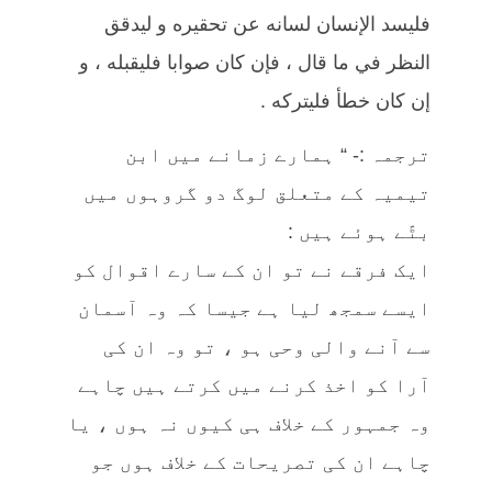
فليسد الإنسان لسانه عن تحقيره و ليدقق
النظر في ما قال ، فإن كان صوابا فليقبله ، و
إن كان خطأ فليتركه .
ترجمہ :- “ ہمارے زمانے میں ابن
تیمیہ کے متعلق لوگ دو گروہوں میں
بٹّے ہوئے ہیں :
ایک فرقے نے تو ان کے سارے اقوال کو
ایسے سمجھ لیا ہے جیسا کہ وہ آسمان
سے آنے والی وحی ہو ، تو وہ ان کی
آرا کو اخذ کرنے میں کرتے ہیں چاہے
وہ جمہور کے خلاف ہی کیوں نہ ہوں ، یا
چاہے ان کی تصریحات کے خلاف ہوں جو