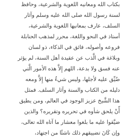
بكتاب الله ومعانيه اللغوية والشرعية، وحافظ
لسنة رسول الله صلى الله عليه وسلم وآثار
السلف، عارف بمعانيها اللغوية والشرعية،
أستاذ في النحو واللغة، محرر لمذهب الحنابلة
فروعه وأصوله، فائق في الذكاء، ذو لسان
وبلاغة في الَّذب عن عقيدة أهل السنة، لم يؤثر
عنه فسق ولا بدعة، اللهم إِلاَّ هذه الأمور الَّتي
ضُيِّق عليه لأجلها، وليس شيءٌ منها إِلاَّ ومعه
دليله من الكتاب والسنة وآثار السلف. فمثل
هذا الشَّيخ عزيز الوجود في العالم، ومن يطيق
أّنْ يلحق شأوه في تحريره وتقريره؟ والذين
ضيَّقوا عليه ما بلغوا معشار ما آتاه الله تعالى،
وإن كَانَ تضييقهم ذلك ناشئًا من اجتهاد،