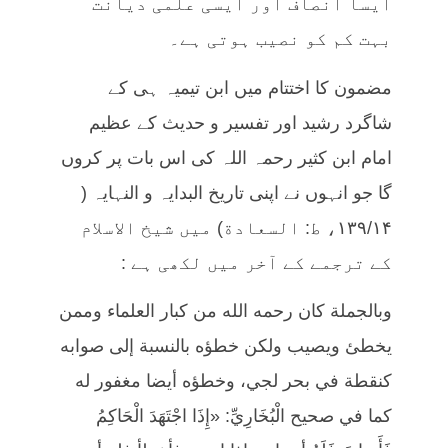
ایسا انصاف اور ایسی علمی دیانت
بہت کم کو نصیب ہوتی ہے۔
مضمون کا اختتام میں ابن تیمیہ ہی کے
شاگرد رشید اور تفسیر و حدیث کے عظیم
امام ابن کثیر رحمہ اللہ کی اس بات پر کروں
گا جو انہوں نے اپنی تاریخ البدایہ و النہایہ (
۱۳۹/۱۴، ط: السعادة) میں شیخ الاسلام
کے ترجمے کے آخر میں لکھی ہے :
وبالجملة كان رحمه الله من كبار العلماء وممن
يخطئ ويصيب ولكن خطؤه بالنسبة إلى صوابه
كنقطة في بحر لجي، وخطؤه أيضا مغفور له
كما في صحيح الْبُخَارِيِّ: «إِذَا اجْتَهَدَ الْحَاكِمُ