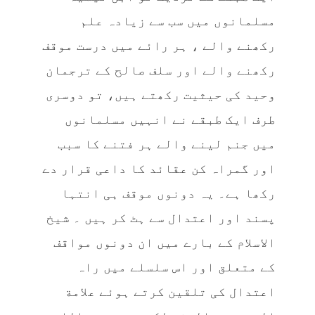
مسلمانوں میں سب سے زیادہ علم
رکھنے والے ، ہر رائے میں درست موقف
رکھنے والے اور سلف صالح کے ترجمان
وحید کی حیثیت رکھتے ہیں، تو دوسری
طرف ایک طبقے نے انہیں مسلمانوں
میں جنم لینے والے ہر فتنے کا سبب
اور گمراہ کن عقائد کا داعی قرار دے
رکھا ہے۔ یہ دونوں موقف ہی انتہا
پسند اور اعتدال سے ہٹ کر ہیں ۔ شیخ
الاسلام کے بارے میں ان دونوں مواقف
کے متعلق اور اس سلسلے میں راہ
اعتدال کی تلقین کرتے ہوئے علامة