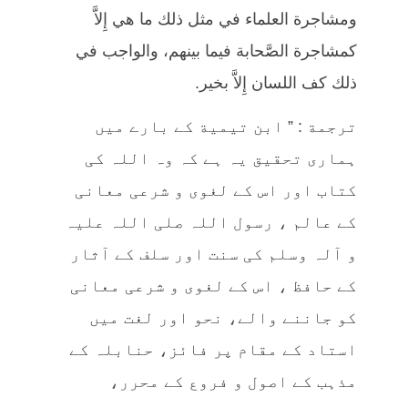
ومشاجرة العلماء في مثل ذلك ما هي إِلاَّ
كمشاجرة الصَّحابة فيما بينهم، والواجب في
ذلك كف اللسان إِلاَّ بخير.
ترجمة : ” ابن تيمية کے بارے میں
ہماری تحقیق یہ ہے کہ وہ اللہ کی
کتاب اور اس کے لغوی و شرعی معانی
کے عالم ، رسول اللہ صلی اللہ علیہ
و آلہ وسلم کی سنت اور سلف کے آثار
کے حافظ ، اس کے لغوی و شرعی معانی
کو جاننے والے، نحو اور لغت میں
استاد کے مقام پر فائز، حنابلہ کے
مذہب کے اصول و فروع کے محرر،