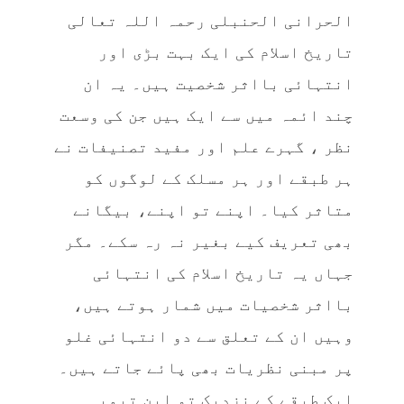
الحرانی الحنبلی رحمہ اللہ تعالی
تاریخ اسلام کی ایک بہت بڑی اور
انتہائی بااثر شخصیت ہیں۔ یہ ان
چند ائمہ میں سے ایک ہیں جن کی وسعت
نظر ، گہرے علم اور مفید تصنیفات نے
ہر طبقے اور ہر مسلک کے لوگوں کو
متاثر کیا۔ اپنے تو اپنے، بیگانے
بھی تعریف کیے بغیر نہ رہ سکے۔ مگر
جہاں یہ تاریخ اسلام کی انتہائی
بااثر شخصیات میں شمار ہوتے ہیں،
وہیں ان کے تعلق سے دو انتہائی غلو
پر مبنی نظریات بھی پائے جاتے ہیں۔
ایک طبقے کے نزدیک تو ابن تیمیہ