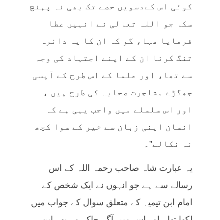
کوئی اس کےدسویں حصے تک بھی نہ پہنچ
سکا جو اللہ تعالی نے انہیں عطا
فرمایا ھہا، گو کہ ان کا یہ دائرہ
تنگ کرنا ان کے اپنے اجتہاد کی وجہ
سے تھا، اور علما کے اس طرح کے آپسی
جھگڑے مشاجرت صحابہ کی طرح ہیں ،
اور اس سلسلے میں واجب یہی ہے کہ
انسان اپنی زبان سے خیر کے سوا کچھ
نہ نکالے”۔
یہ عبارت شاہ صاحب رحمہ اللہ کے اس
رسالے سے ہے جو انہوں نے ایک شخص کے
امام ابن تیمیہ کے متعلق سوال کے جواب میں
لکھا تھا ، اور اس میں آگے جاکر وہ پھر ابن