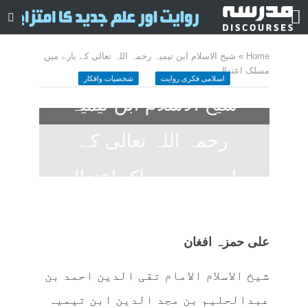
Home
»
شیخ الاسلام ابن تیمیہ رحمہ اللہ تعالی کے بارے میں
مسلک اعتدال
اسلامی فکری روایت
شخصیات وافکار
شیخ الاسلام ابن تیمیہ
رحمہ اللہ تعالی کے
بارے میں مسلک اعتدال
May 5, 2023
کمنت کیجے
34 منٹ چاہیں
علی حمزہ افغان
شیخ الاسلام الامام تقی الدین احمد بن
عبدالحلیم بن مجد الدین ابن تیمیہ