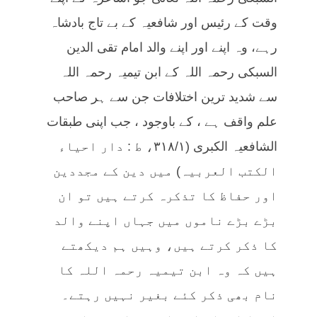
وقت کے رئیس اور شافعیہ کے بے تاج بادشاہ
رہے، وہ اپنے اور اپنے والد امام تقی الدین
السبکی رحمہ اللہ کے ابن تیمیہ رحمہ اللہ
سے شدید ترین اختلافات جن سے ہر صاحب
علم واقف ہے ، کے باوجود ، جب اپنی طبقات
الشافعیہ الکبری (۳۱۸/۱، ط : دار احیاء
الکتب العربیہ) میں دین کے مجددین
اور حفاظ کا تذکرہ کرتے ہیں تو ان
بڑے بڑے ناموں میں جہاں اپنے والد
کا ذکر کرتے ہیں، وہیں ہم دیکھتے
ہیں کہ وہ ابن تیمیہ رحمہ اللہ کا
نام بھی ذکر کئے بغیر نہیں رہتے۔