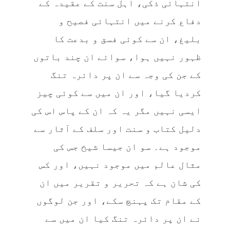
انتہائی ذکی، اہل سنت کے عقیدہ کے
دفاع کرنے میں انتہائی فصیح و
بلیغ، ان سے کوئی فسق و بدعت کا
ظہور نہیں ہوا، سوائے ان چند باتوں
کے جن کی وجہ سے ان پر دائرہ تنگ
کردیا گیا، اور ان میں سے کوئی چیز
ایسی نہیں مگر یہ کہ ان کے پاس اس کی
دلیل کتاب و سنت اور سلف کے آثار سے
موجود ہے۔ سو ان جیسا شیخ جس کی
مثال عالم میں موجود نہیں، اور کس
کی شان ہے کہ تحریر و تقریر میں ان
کے مقام تک پہنچ سکے، اور جن لوگوں
نے ان پر دائرہ تنگ کیا ان میں سے