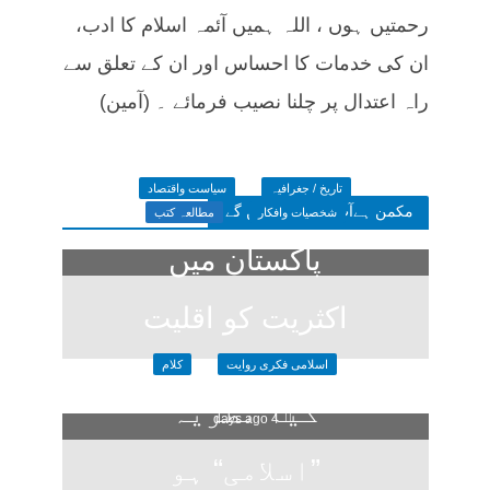
رحمتیں ہوں ، اللہ ہمیں آئمہ اسلام کا ادب،
ان کی خدمات کا احساس اور ان کے تعلق سے
راہ اعتدال پر چلنا نصیب فرمائے ۔ (آمین)
تاریخ / جغرافیہ
سیاست واقتصاد
مکمن ہےآپ پسند فرمائیں گے
شخصیات وافکار
مطالعہ کتب
پاکستان میں
اکثریت کو اقلیت
اسلامی فکری روایت
کلام
کا خوف
کیا نظریہ
4 days ago
”اسلامی“ ہو