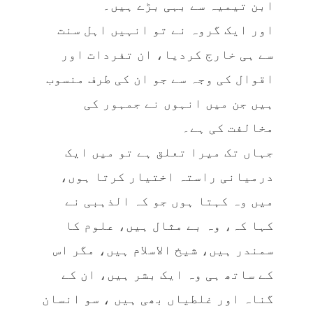
ابن تیمیہ سے بہی بڑے ہیں۔
اور ایک گروہ نے تو انہیں اہل سنت
سے ہی خارج کردیا، ان تفردات اور
اقوال کی وجہ سے جو ان کی طرف منسوب
ہیں جن میں انہوں نے جمہور کی
مخالفت کی ہے۔
جہاں تک میرا تعلق ہے تو میں ایک
درمیانی راستہ اختیار کرتا ہوں،
میں وہ کہتا ہوں جو کہ الذہبی نے
کہا کہ، وہ بے مثال ہیں، علوم کا
سمندر ہیں، شیخ الاسلام ہیں، مگر اس
کے ساتھ ہی وہ ایک بشر ہیں، ان کے
گناہ اور غلطیاں بھی ہیں ، سو انسان