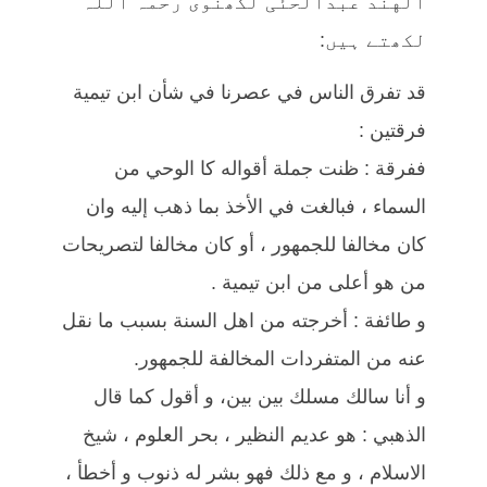
الهند عبدالحئی لکھنوی رحمہ اللہ
لکھتے ہیں:
قد تفرق الناس في عصرنا في شأن ابن تيمية
فرقتين :
ففرقة : ظنت جملة أقواله كا الوحي من
السماء ، فبالغت في الأخذ بما ذهب إليه وان
كان مخالفا للجمهور ، أو كان مخالفا لتصريحات
من هو أعلى من ابن تيمية .
و طائفة : أخرجته من اهل السنة بسبب ما نقل
عنه من المتفردات المخالفة للجمهور.
و أنا سالك مسلك بين بين، و أقول كما قال
الذهبي : هو عديم النظير ، بحر العلوم ، شيخ
الاسلام ، و مع ذلك فهو بشر له ذنوب و أخطأ ،