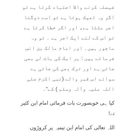
فیصلہ کرنے والا اجتہاد کرتا ہے تو
اگر وہ ٹھیک ہوتا ہے تو اسے دوگنا
اجر ملتا ہے، اور اگر خطا کرتا ہے
تو اس کے لئے ایک اجر ہے ۔ تو وہ
ماجور ہیں۔ اور امام مالک بن انس
فرماتے ہیں : ہر ایک کی بات لی بھی
جاتی ہے اور ترک بھی کی جاتی ہے
سوائے اس قبر والے (نبی اکرم صلی
اللہ علیہ وآلہ وسلم ) کے”۔
کیا ہی خوبصورت بات فرمائی امام ابن کثیر
نے!
اللہ تعالی کی امام ابن تیمیہ پر کروڑوں