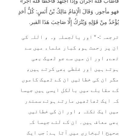
فَأَصَابَ فَلَهُ أجران وإذا اجتهد فأخطأ فله أجر»
فهو مأجور. وَقَالَ الْإِمَامُ مَالِكُ بْنُ أَنَسٍ: كُلُّ أَحَدٍ
يُؤْخَذُ مِنْ قَوْلِهِ وَيُتْرَكُ إِلَّا صَاحِبَ هَذَا القبر.
ترجمہ :- “ اور بالجملہ وہ ، اللہ کی
ان پر رحمت ہو، کبار علماء میں سے
تھے، اور ان میں سے جو ٹھیک بھی
ہوتے ہیں اور غلطی بھی کرتے ہیں،
مگر ان کی خطائیں ان کے ٹھیک کاموں
کے مقابلے میں بالکل ایسی ہیں جیسا
کہ ایک ٹھاٹھیں مارتے ہوئے سمندر
میں ایک نکتہ ، اور ان کی خطائیں
بھی معاف ہیں۔ ان کے لئے جیسا کہ
صحیح البخاری میں آتا ہے : جب ایک