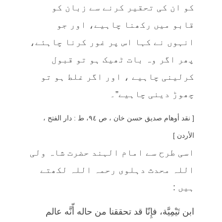
کو ان کی تحقیر کرنے سے زبان کو
قابو میں رکھنا چاہیے، اور جو
انہوں نے کہا اس پر غور کرنا چاہئے،
پھر اگر وہ بات ٹھیک ہو تو قبول
کرلینی چاہیے ، اور اگر غلط ہو تو
چھوڑ دینی چاہیے”۔
[ نقد أوهام صديق حسن خان ، ص ٩٤، ط : دار الفتح ،
الأردن ]
اسی طرح سے امام الہند حضرت شاہ ولی
اللہ محدث دہلوی رحمہ اللہ لکھتے
ہیں :
ابن تَيْمِيَّة، فإِنّا قد تحققنا من حاله أّنَّه عالم