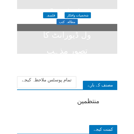
سکتا ہے؟
شخصیات وافکار
فلسفہ
1 week ago
مطالعہ کتب
ول ڈیورانٹ کا
تصورِ مذہب
2 weeks ago
تمام پوسٹس ملاحظہ کیجے
مصنف کے بارے
منتظمین
کمنت کیجے