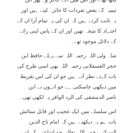
تیمیہ کے بعض تفردات کا جائزہ لیتے ہیں اور
یہ ثابت کرتے ہیں کہ ان کی یہ تمام آرا ان کے
اجتہاد کا نتیجہ تھیں اور ان کے پاس اپنی رائے
کے دلائل موجود تھے۔
شاہ ولی اللہ رحمہ اللہ سے پہلے حافظ ابن
حجر العسقلانی رحمہ اللہ بھی اسی طرح کی
بات کہتے نظر آتے ہیں جو ان کی اس تقریظ
میں دیکھی جاسکتی ہے جو انہوں نے ابن
ناصر الدمشقی کی الرد الوافر پہ لکھی تھی۔
اس سلسلے میں ایک عجیب اور قابل ستائش
بات ہم یہ دیکھتے ہیں کہ امام تاج الدین
السبکی رحمہ اللہ تعالی جو اشاعرہ کے اپنے