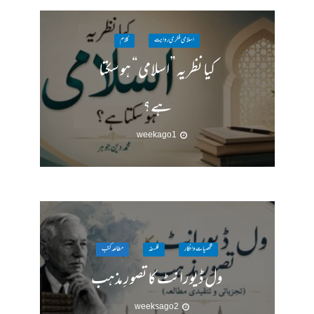
اسلامی فکری روایت
کلام
کیا نظریہ ”اسلامی“ ہو سکتا
ہے؟
1 week ago
شخصیات وافکار
فلسفہ
مطالعہ کتب
ول ڈیورانٹ کا تصورِ مذہب
2 weeks ago