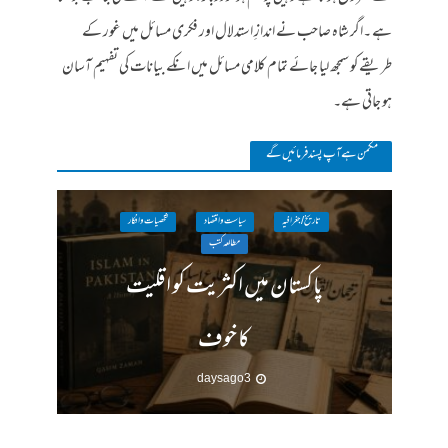
ہے ۔اگر شاہ صاحب نے اندازِ استدلال اور فکری مسائل میں غور کے
طریقے کو سمجھ لیا جائے تمام کلامی مسائل میں انکے بیانات کی تفہیم آسان
ہو جاتی ہے۔
مکمن ہےآپ پسند فرمائیں گے
تاریخ / جغرافیہ
سیاست واقتصاد
شخصیات وافکار
مطالعہ کتب
پاکستان میں اکثریت کو اقلیت
کا خوف
3 days ago