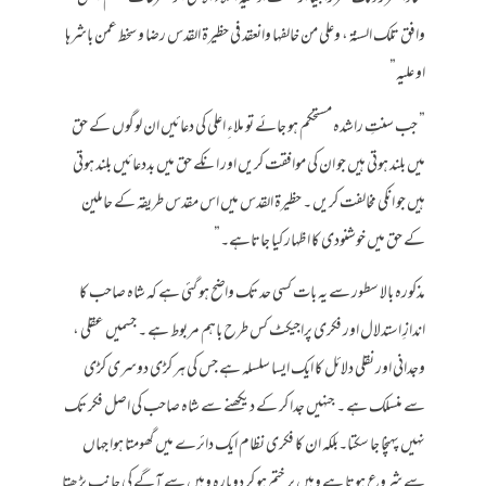
وافق تلک السنة ، وعلی من خالفها وانعقد فی حظیرۃ القدس رضا و سخط عمن باشرها
او علیه”
” جب سنتِ راشدہ مستحکم ہو جائے تو ملاءِ اعلی کی دعائیں ان لوگوں کے حق
میں بلند ہوتی ہیں جو ان کی موافقت کریں اور انکے حق میں بددعائیں بلند ہوتی
ہیں جو انکی مخالفت کریں ۔ حظیرۃ القدس میں اس مقدس طریقہ کے حاملین
کے حق میں خوشنودی کا اظہار کیا جاتاہے۔”
مذکورہ بالا سطور سے یہ بات کسی حد تک واضح ہو گئی ہے کہ شاہ صاحب کا
اندازِ استدلال اور فکری پراجیکٹ کس طرح باہم مربوط ہے ۔ جسمیں عقلی ،
وجدانی اور نقلی دلائل کا ایک ایسا سلسلہ ہے جس کی ہر کڑی دوسری کڑی
سے منسلک ہے ۔ جنہیں جدا کر کے دیکھنے سے شاہ صاحب کی اصل فکر تک
نہیں پہنچا جا سکتا۔بلکہ ان کا فکری نظام ایک دائرے میں گھومتا ہوا جہاں
سے شروع ہوتا ہے وہیں پر ختم ہو کر دوبارہ وہیں سے آگے کی جانب بڑھتا