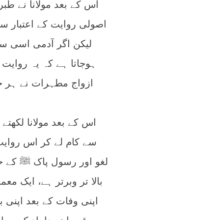
ہوجاتا ہے کہ یہ روایت 
ازواج مطہرات نے ہر حا
اس کے بعد مولانا لکھت
سے کام لے کر اس روایت
لغو اور رسول پاک ﷺ کے ح
بالا تر وبرتر ہے، ایک م
اپنی وفات کے بعد اپنی 