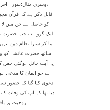
قابل ذکر ہے کہ قرآن مجید
کو حاصل ہے جن میں لا 
ایک گروہ نے جب حضرت علی
بنا کر سارا نظام دین انہ
ساتھ حضرت عائشہ کو بھی
یہ آیت حائل ہوگئی جس کی
ہے جو ایمان کا مدعی ہو
دعوی کیا گیا کہ حضور نبی
دیا تھا کہ آپ کی وفات ک
زوجیت پر با