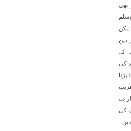
 امر بھی
وسلم
لیکن
 دین
ہ کے
د کی
پڑتا
غریب
ر دے
پ کی
دیں۔