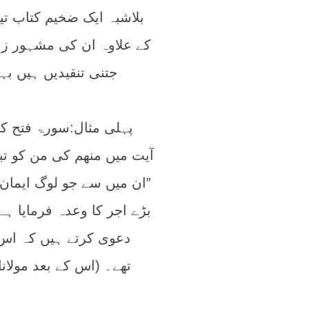
بلاشبہ ایک ضخیم کتاب تی
کے علاوہ ان کی مشہور زما
جتنی تنقیدیں ہیں ب
آیت میں منھم کی من کو تبع
”ان میں سے جو لوگ ایمان 
بڑے اجر کا وعدہ فرمایا ہ
دعوی کرتے ہیں کہ اس
تھے۔ (اس کے بعد مولان