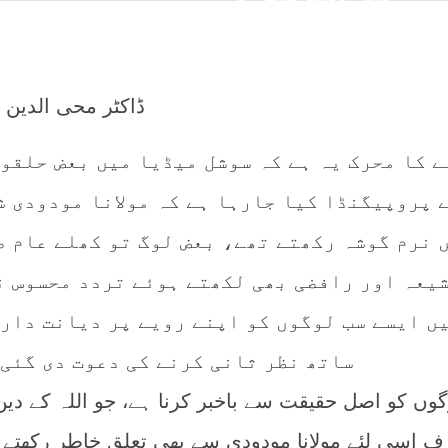
ڈاکٹر محی الدین 
ے کا محرک یہ ہے کہ سوشل میڈیا میں بعض حلقوں
ے پروپیگنڈا کیا جارہا ہے کہ مولانا مودودی ش
 نرم گوشہ رکھتے تھے، بعض لوگ تو کھلے عام ص
یعہ اور رافضی بھی لکھتے ہوئے تردد محسوس ن
ں ایسے سب لوگوں کو اپنے رویے پر دیانت داری
ساتھ نظر ثانی کرنے کی دعوت دی گئی 
گوں کو اصل حقیقت سے باخبر کرنا ہے، جو اللہ کے دی
 اسی لئے مولانا مودودی سے بھی تعلق خاطر رکھتے 