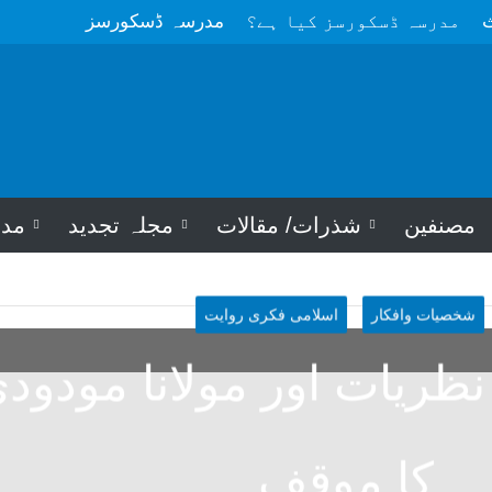
ث
مدرسہ ڈسکورسز کیا ہے؟
مدرسہ ڈسکورسز
مصنفین
شذرات/ مقالات
مجلہ تجدید
مد
شخصیات وافکار
اسلامی فکری روایت
ریات اور مولانا مودود
کا موقف