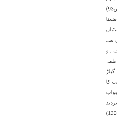
9)
یں: ضمنا
ٹیاں
ں سے
ف ہو
اطمہ
گیلڑ
ب کا
جواب
ردید