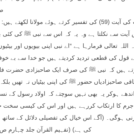
ص3
چوتھی مثال: سورۃ احزاب کی آیت (59) کی تفسیر کرتے ہوئے مولانا لکھتے ہ
آیت سے نکلتا ہے وہ یہ کہ اس سے نبی ﷺ کی کئی بی
 اللہ تعالی فرمارہا ہے “اے نبی اپنی بیویوں اور بیٹیو
کے قول کی قطعی تردید کردیتے ہیں جو خدا سے بے خو
رتے ہیں کہ نبی ﷺ کی صرف ایک صاحبزادی حضرت ف
باقی صاحبزادیاں حضور ﷺ کی اپنی بیٹیاں نہ تھیں بلکہ 
ندھے ہوکر یہ بھی نہیں سوچتے کہ اولاد رسول کے نس
ڑے جرم کا ارتکاب کررہے ہیں اور اس کی کیسی سخت 
ی ہوگی۔ (آگے اس خیال کی تفصیلی دلائل کے ساتھ ت
کی ہے) (تفہیم القرآن جلد چہارم ص130)