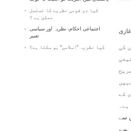
کیا دو قومی نظریے کا تسلسل
ممکن ہے ؟
اجتماعی احکام، نظریہ اور سیاسی
غازی
تعبیر
 کی
کیا نظریہ ”اسلامی“ ہو سکتا ہے؟
یعی
ریح
ہیں
 کے
ہے۔
ن سے
ہیں،