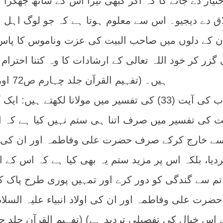
ختیار دے جائے گا کہ اگر کبھی تیرا اس کے ساتھ جھگڑا ہ
دے دیجیو۔ اس سے معلوم ہوتا ہے کہ جو لوگ اہل ا
 کے دلوں میں صاحب البیت کی عزت وناموس کا پاس 
زر کر خود اللہ تعالی کے ارشادات کا وہ کتنا احترام 
ہیں۔ (تفہیم القرآن جلد چہارم ص72 اور 73)
تیسری مثال: سورۃ احزاب کی آیت (33) کی تفسیر میں مولانا لکھتے ہیں: 
کی تفسیر میں صرف اتنا ہی ستم نہیں کیا ہے کہ ا
 سے خارج کرکے صرف حضرت علی وفاطمہ اور ان کی ا
یا، بلکہ اس پر مزید ستم یہ بھی کیا ہے کہ اس کے ا
ہ تم سے گندگی کو دور کرے اور تمہیں پوری طرح پاک ک
 حضرت علی وفاطمہ اور ان کی اولاد انبیاء علیہ السلا
اس خیال کی تفصیلی تردید ہے) (تفہیم القرآن جلد چ