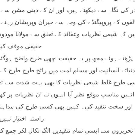
ر کی نگاہ سے دیکھتے ہیں، اور ان کے دینی مشن سے 
الفوں کے پروپیگنڈے کی وجہ سے حیران وپریشان رہتے 
ہیں کہ شیعی نظریات وعقائد کے تعلق سے مولانا مودود
حقیقی موقف کیا 
ں پڑھتے ہوئے مجھ پر یہ حقیقت اچھی طرح واضح ہوگئ
نیائے انسانیت اور مسلم امت میں رائج طرح طرح کے
 اسی طرح غلط شیعی نظریات کا بھی بہت شدت سے ت
انہیں مناسب موقع نظر آیا انہوں نے ان نظریات پر کھ
ل اور سخت تنقید کی۔ کہیں بھی کسی طرح کی مداہن
راستہ اختیار نہیں 
 تحریروں سے ایسی تمام تنقیدیں الگ نکال لکر جمع کر