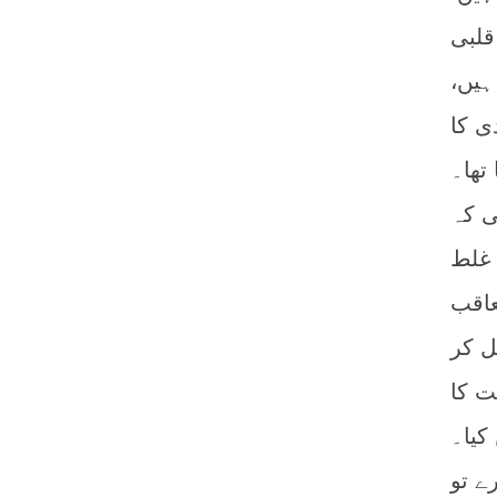
قلبی
ہیں،
ی کا
تھا۔
ی کہ
 غلط
عاقب
ل کر
ت کا
کیا۔
ے تو