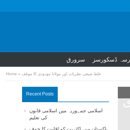
رسہ ڈسکورسز
سرورق
غلط شیعی نظریات اور مولانا مودودی کا موقف
»
Home
Recent Posts
ی
اسلامی جمہوریہ میں اسلامی قانون
کی تعلیم
پاکستان میں اکثریت کو اقلیت کا خوف