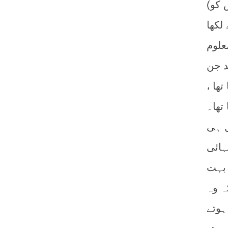
(اس کے بعد مولانا نے طبرسی کی کتاب الاحتجاج سے ایک روایت نقل کی اور اس کو
ت سراسر بے اصل ہے ہی،
 غور کرے تو معلوم
د جن
ھا ،
تھا۔
ل ہی
ہائی
 بہت
ہ وہ
ہوتے