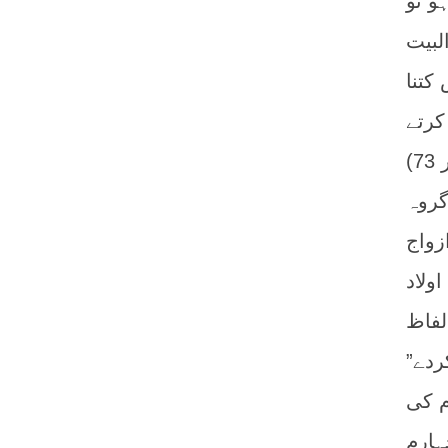
و تو
لبیت
کتنا
کرتے
ایک گروہ
زواج
ولاد
لفاظ
ردے”
م کی
ہارم