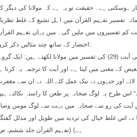
ار ہوسکتی ہے۔ حقیقت تو یہ ہے کہ مولانا کی دیگر کت
نہ تفسیر تفہیم القرآن میں اہل تشیع کے غلط نظریا
ہت کم تفسیروں میں ملیں گی۔ میں یہاں تفہیم القرآ
اختصار کے ساتھ چند مثالیں ذکر کروں گا:
پہلی مثال:سورۃ فتح کی آیت (29) کی تفسیر میں مولانا لکھتے ہیں: ایک 
یض کے معنی میں لیتا ہے اور آیت کا ترجمہ یہ کرتا ہ
لائے اور جنہوں نے نیک عمل کئے اللہ نے ان سے مغفرت
ے” اس طرح یہ لوگ صحابہ پر طعن کا راستہ نکالتے ہیں
 آیت کی رو سے صحابہ میں بہت سے لوگ مومن وصال
ا نے اس غلط خیال کی تردید میں طویل اور مدلل گفتگ
ہے) (تفہیم القرآن جلد ششم، ص 65