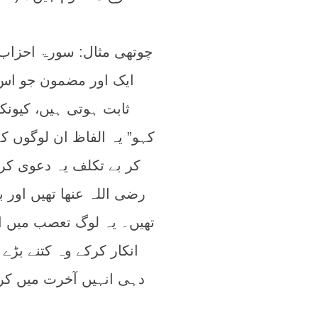
ایک اور مضمون جو اس 
ثابت ہوتی ہیں، کیونکہ
کہو” یہ الفاظ ان لوگوں 
کر بے تکلف یہ دعوی ک
رضی اللہ عنھا تھیں اور 
تھیں۔ یہ لوگ تعصب میں ا
انکار کرکے وہ کتنے ب
دہی انہیں آخرت میں کرن