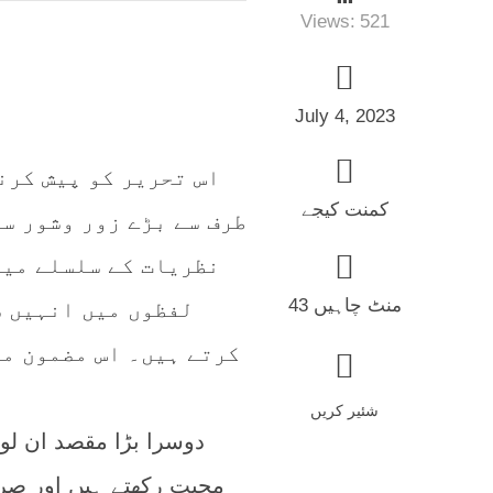
Views:
521
July 4, 2023
اس تحریر کو پیش کرن
کمنت کیجے
طرف سے بڑے زور وشور س
نظریات کے سلسلے میں
43 منٹ چاہیں
لفظوں میں انہیں ش
کرتے ہیں۔ اس مضمون می
شئیر کریں
دوسرا بڑا مقصد ان لو
محبت رکھتے ہیں اور صرف