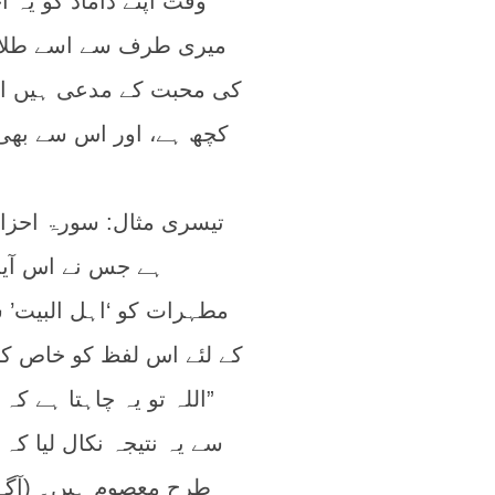
وقت اپنے داماد کو یہ ا
میری طرف سے اسے طلاق 
کی محبت کے مدعی ہیں ان
کچھ ہے، اور اس سے بھی گ
ہے جس نے اس آیت 
مطہرات کو ‘اہل البیت’
کے لئے اس لفظ کو خاص کرد
”اللہ تو یہ چاہتا ہے ک
سے یہ نتیجہ نکال لیا کہ
طرح معصوم ہیں۔ (آگے 