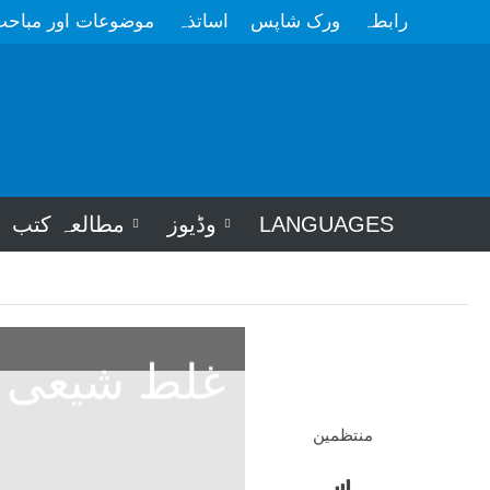
رابطہ
ورک شاپس
اساتذہ
موضوعات اور مباح
LANGUAGES
وڈیوز
مطالعہ کتب
غلط شیعی نظ
منتظمین