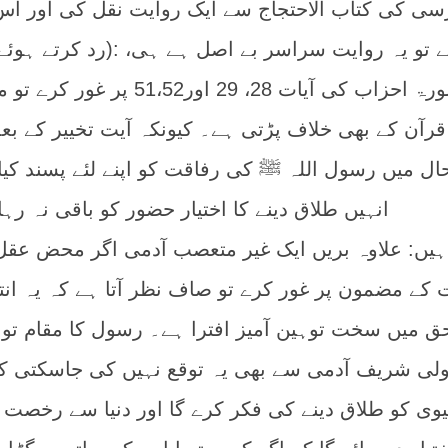
رد کرتے ہوئے لکھا): اصولی روایت کے اعتبار سے تو یہ روای
لیکن اگر آدمی اسی سورۃ احزاب کی آیات 28، 29 اور51،52 پر
قرآن کے بھی خلاف پڑتی ہے۔ کیونکہ آیت تخییر کے بع
ل میں رسول اللہ ﷺ کی رفاقت کو اپنے لئے پسند کیا ت
انہیں طلاق دینے کا اختیار حضور کو باقی نہ رہا 
ے ہیں: علاوہ بریں ایک غیر متعصب آدمی اگر محض عق
 کے مضمون پر غور کرے تو صاف نظر آتا ہے کہ یہ انت
ق میں سخت توہین آمیز افترا ہے۔ رسول کا مقام تو
عمولی شریف آدمی سے بھی یہ توقع نہیں کی جاسکتی ک
بیوی کو طلاق دینے کی فکر کرے گا اور دنیا سے رخصت 