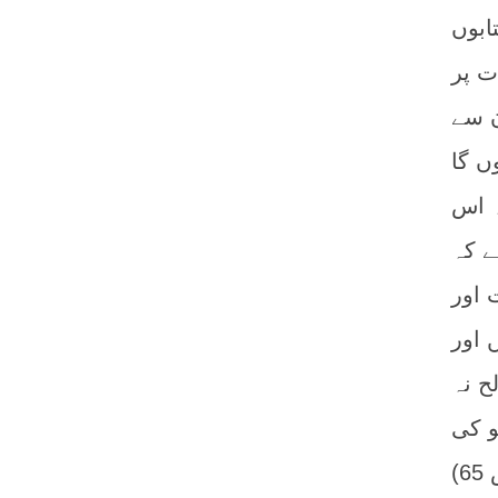
ابوں
ت پر
ن سے
گروہ اس
ے کہ
 اور
 اور
ح نہ
و کی
)