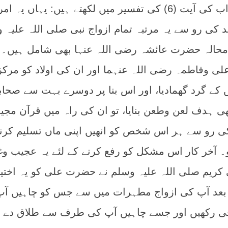
دوسری مثال:سورہ احزاب کی آیت (6) کی تفسیر میں لکھتے ہیں: یہاں یہ
 کی رو سے یہ مرتبہ تمام ازواج نبی صلی اللہ علیہ 
محالہ حضرت عائشہ رضی اللہ عنہا بھی شامل ہیں۔ 
 وفاطمہ رضی اللہ عنہما اور ان کی اولاد کو مرکز
یں کے گرد گھمادیا، اور اس بنا پر دوسرے بہت سے صحاب
 ہدف لعن وطعن بنایا، تو ان کی راہ میں قرآن مجی
 رو سے ہر اس شخص کو انھیں اپنی ماں تسلیم کرنا 
۔ آخر کار اس مشکل کو رفع کرنے کے لئے یہ عجیب و
 کریم صلی اللہ علیہ وسلم نے حضرت علی کو یہ اختیا
ے بعد آپ کی ازواج مطہرات میں سے جس کو چاہیں آ
قی رکھیں اور جسے چاہیں آپ کی طرف سے طلاق دے 