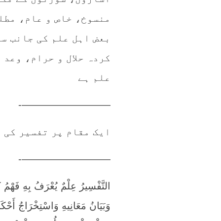
منسوخ، خاص و عام، مطلق
بعض اہل علم کی جانب سے
کردہ حلال و حرام، وعد 
علم ہے
—————————-
ایک مقام پر تفسیر کی غ
—————————-
التَّفْسِيرُ عِلْمٌ يُعْرَفُ بِهِ فَهْم
وَبَيَانُ مَعَانِيهِ وَاسْتِخْرَاجُ أَحْكَ