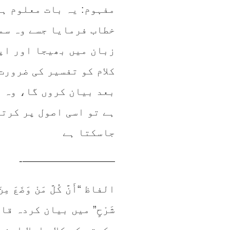
مفہوم: یہ بات معلوم ہے
خطاب فرمایا جسے وہ سمج
زبان میں بھیجا اور اپ
کلام کو تفسیر کی ضرورت
بعد بیان کروں گا، وہ ق
ہے تو اسی اصول پر کرتا
جاسکتا ہے
—————————-
الفاظ “أَنَّ كُلَّ مَنْ وَضَعَ مِنَ
شَرْحٍ” میں بیان کردہ 