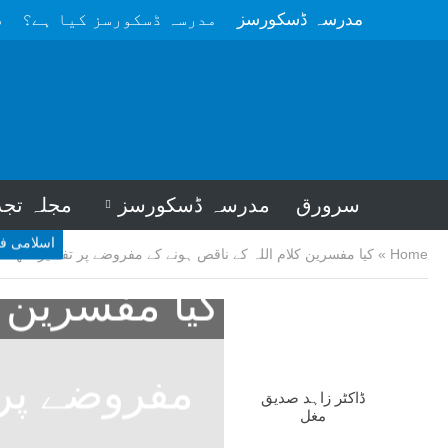
مدرسہ ڈسکورسز
مدرسہ ڈسکورسز کیا ہے؟
م
سرورق
مدرسہ ڈسکورسز
مجلہ تجد
اسلامی ف
Home
»
کیا مفسرین کلام اللہ کے ناقص ہونے کے مفروضے پر تفسیر لکھتے
کیا مفسرین ک
مفروضے پر 
ڈاکٹر زاہد صدیق
مغل