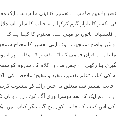
امہ زرکشی سے
ضر یاسین صاحب نے تفسیر کا اپنی جانب سے ایک مف
تکفیر کا بازار گرم کرکھا ہے، جناب کا سارا استدلال
لسفیانہ باتوں پر مبنی ہے۔ محترم کا کہنا ہے کہ
 و غیر واضح سمجھتے ہوئے اپنی تفسیر کا محتاج سمجھ
ماننا ہے۔ قرآن فہمی کے لئے تفسیر کے مقابلے پر انہو
یٹگیری بنا رکھی ہے جس سے یہ کلام کے مفہوم کو سمج
م کی کتاب “علم تفسیر، تنقید و تنقیح” ملاحظہ کی تاکہ
جانب تفسیر سے متعلق یہ جس رائے کو منسوب کرتے
ے۔ ہم ایک کے بعد دوسرا ورق آگے کرتے رہے یہاں ت
 کی اس کتاب کے خاتمے کو پہنچ گئے مگر کتاب میں ای