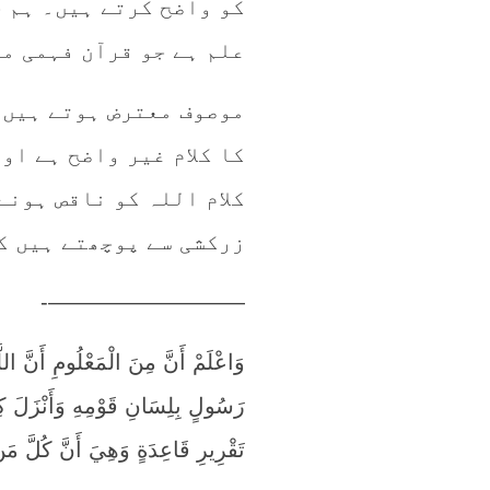
کو واضح کرتے ہیں۔ ہم ج
علم ہے جو قرآن فہمی م
موصوف معترض ہوتے ہیں 
کا کلام غیر واضح ہے او
کلام اللہ کو ناقص ہونے
زرکشی سے پوچھتے ہیں کہ
—————————-
وَاعْلَمْ أَنَّ مِنَ الْمَعْلُومِ أَنَّ الل
رَسُولٍ بِلِسَانِ قَوْمِهِ وَأَنْزَلَ كِتَا
تَقْرِيرِ قَاعِدَةٍ وَهِيَ أَنَّ كُلَّ مَنْ