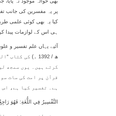
بھی حوالہ موجود نہ پایا، 
پر یہ مفسرین کی جانب تف
کیا یہ بھی کوئی علمی طر
ہی اس کے لوازمات پیدا ک
ھ / 1392 ء) کی کت
کرتے ہیں۔ یوں سمجھ لیج
قرآن پر امت کی سات سو 
ہے۔ تفسیر کیا ہے، اس ک
التَّفْسِيرُ فِي اللُّغَةِ: فَهُوَ رَاجِ