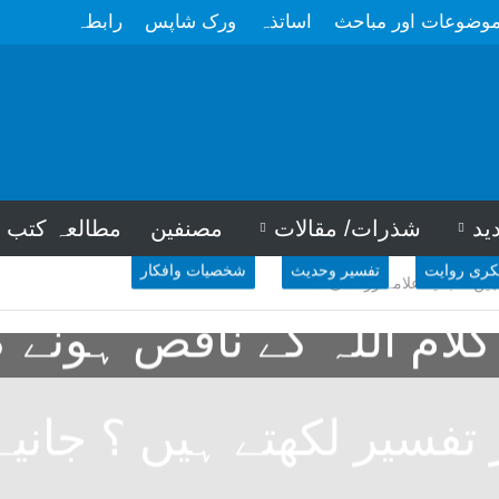
وضوعات اور مباحث
اساتذہ
ورک شاپس
رابطہ
ید
شذرات/ مقالات
مصنفین
مطالعہ کتب
کری روایت
تفسیر وحدیث
شخصیات وافکار
 ہیں ؟ جانیے علامہ زرکشی سے
لام اللہ کے ناقص ہونے ک
تفسیر لکھتے ہیں ؟ جانیے