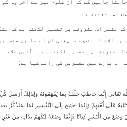
اننا چاہیں گے کہ ان علوم میں سے آخر وہ کون
یں غیر ضروری ہے۔
کہ مفسر اس مفروضے پر تفسیر لکھتا ہے کہ متک
ر یہ کلام کا نقص ہے۔ یعنی ان کے مطابق مفسرین
 کے مفروضے پر تفسیر لکھتے ہیں۔ آئیں علامہ
 اس بارے میں مفسرین کی رائے کیا ہے:
َّهَ تَعَالَى إِنَّمَا خَاطَبَ خَلْقَهُ بِمَا يَفْهَمُونَهُ وَلِذَلِكَ أَرْسَلَ كُلَّ
بَهُ عَلَى لُغَتِهِمْ وَإِنَّمَا احْتِيجَ إِلَى التَّفْسِيرِ لِمَا سَنَذْكُرُ بَعْدَ
 وَضَعَ مِنَ الْبَشَرِ كِتَابًا فَإِنَّمَا وَضَعَهُ لِيُفْهَمَ بِذَاتِهِ مِنْ غَيْرِ