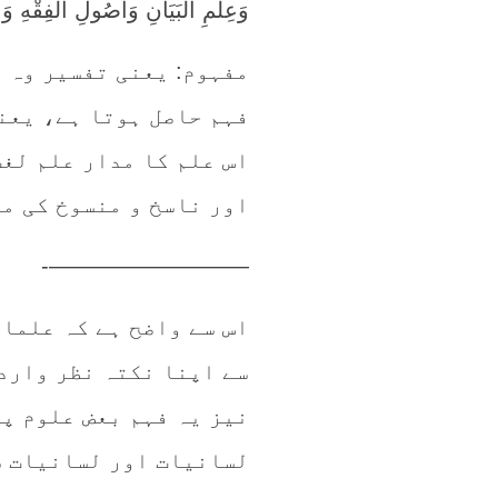
وَعِلْمِ الْبَيَانِ وَأُصُولِ الْفِقْهِ وَ
مفہوم: یعنی تفسیر وہ 
فہم حاصل ہوتا ہے، یعن
اس علم کا مدار علم لغ
اور ناسخ و منسوخ کی مع
—————————-
اس سے واضح ہے کہ علمائ
سے اپنا نکتہ نظر وارد 
نیز یہ فہم بعض علوم پر
لسانیات اور لسانیات س