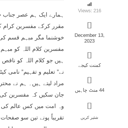
عل
Views:
216
ہمارے ایک ہم عصر جناب خ
مقرر کرکے مفسرین کرام کی 
December 13,
خوشنما مگر مبہم قسم کی ف
2023
مفسرین کلام اللہ کو مبہم
ہیں جو کلام اللہ کو ناقص 
کمنت کیجے
نے” تعلیم و تفہیم” نامی ک
مراد لیتے ہیں۔ ہم نے محتر
44 منٹ چاہیں
جان سکیں کہ مفسرین کی 
وہ امت میں کس عالم کی ہ
تقریباً پونے تین سو صفحات
شئیر کریں