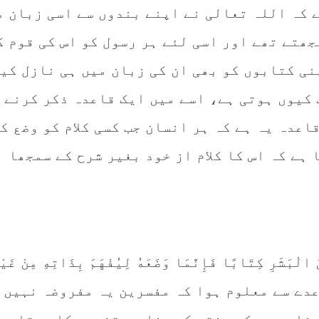
 کہ اللہ تعالی نے اپنے بندوں سے اسی زبان م
ھتے تھے اور اسی لئے ہر رسول کو اس کی قوم ک
نی کتابوں کو بھی ان کی زبان میں ہی نازل کی
 کیوں ہوتی ہے، اسے میں ایک قاعدہ ذکر کرنے 
اعدہ یہ ہے کہ ہر انسان جب کسی کلام کو وضع ک
 ہے کہ اس کا کلام از خود بغیر شرح کے سمجھا
 الْبَشَرِ كِتَابًا فَإِنَّمَا وَضَعَهُ لِيُفْهَمَ بِذَاتِهِ مِنْ غَيْ
قاعدے سے معلوم ہوا کہ مفسرین یہ مفروضہ نہیں