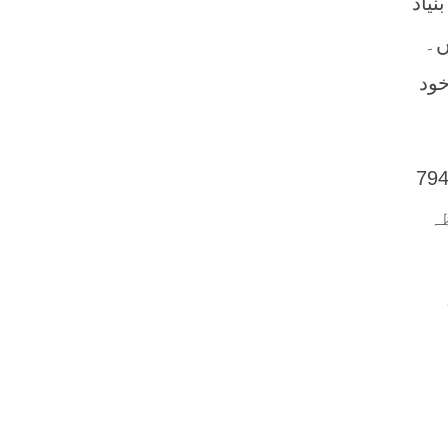
یاد
ں۔
ود
یے یہاں علم تفسیر و علوم القرآن کے ایک بڑے امام علامہ بدر الدین زرکشی (م 794
ظہ