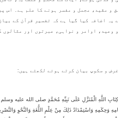
 و مقید، مجمل و مفسر ہونے کا علم ہے۔ اس پر
 یہ اضافہ کیا گیا ہے کہ تفسیر قرآن کے بیان
و وعید، اوامر و نواہی، عبرتوں اور مثالوں ک
رض و سکوپ بیان کرتے ہوئے لکھتے ہیں:
ُ كِتَابِ اللَّهِ الْمُنَزَّلِ عَلَى نَبِيِّهِ مُحَمَّدٍ صلى الله عليه وسلم
امِهِ وَحِكَمِهِ وَاسْتِمْدَادُ ذَلِكَ مِنْ عِلْمِ اللُّغَةِ وَالنَّحْوِ وَالتَّصْر