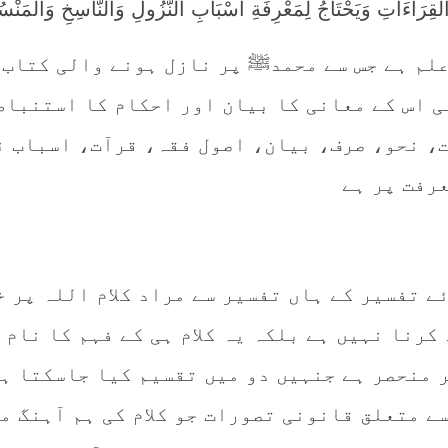
الْقِرَاءَاتِ وَيَحْتَاجُ لِمَعْرِفَةِ أَسْبَابِ النُّزُولِ وَالنَّاسِخِ وَالْمَنْس
علم ہے جس سے محمدﷺ پر نازل ہونے والی کتاب 
ی اس کے معانی کا بیان اور احکام کا استنباط
ت، نحو، صرف، بیان، اصول فقہ، قرآت، اسباب ن
رفت پر ہے
ے تفسیر کے ہاں تفسیر سے مراد کلام اللہ پر 
کرنا نہیں ہے بلکہ یہ کلام ہی کے فہم کا نام 
 منحصر ہے جنہیں دو میں تقسیم کیا جاسکتا ہے
ے متعلق قانونی تصورات جو کلام کی ہم آہنگ م