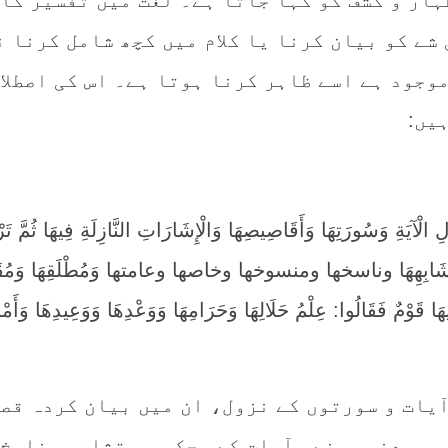
ہار و کشف کو کہا جاتا ہے۔ لغت میں تفسیر کا
شے کو بیان کرنا یا کلام میں کچھ شامل کرنا 
موجود ہے اسے ظاہر کرنا ہوتا ہے۔ اس کی اصطلا
یں:
لْآيَةِ وَسُورَتِهَا وَأَقَاصِيصِهَا وَالْإِشَارَاتِ النَّازِلَةِ فِيهَا ثُمَّ تَر
َا وَمُتَشَابِهِهَا وناسخها ومنسوخها وخاصها وعامتها وَمُطْلَقِهَا وَمُقَيّ
َا قَوْمٌ فَقَالُوا: عِلْمُ حَلَالِهَا وَحَرَامِهَا وَوَعْدِهَا وَوَعِيدِهَا وَأَمْر
یات و سورتوں کے نزول، ان میں بیان کردہ قصص
 و مدنی ہونے، آیات کے محکم و متشابہ، ناسخ 