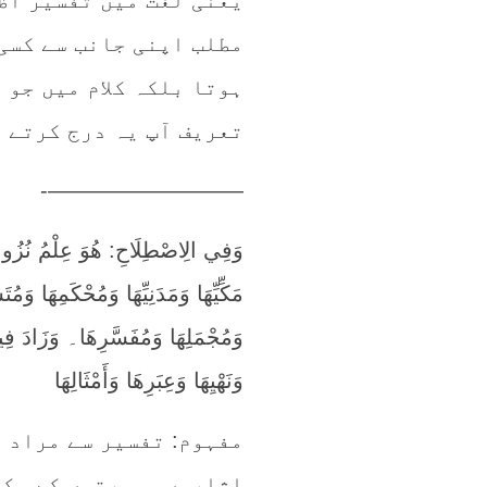
یعنی لغت میں تفسیر اظ
مطلب اپنی جانب سے کسی 
ہوتا بلکہ کلام میں جو 
تعریف آپ یہ درج کرتے ہ
—————————-
وَفِي الِاصْطِلَاحِ: هُوَ عِلْمُ نُزُولِ ا
مَكِّيِّهَا وَمَدَنِيِّهَا وَمُحْكَمِه
وَمُجْمَلِهَا وَمُفَسَّرِهَا۔ وَزَادَ فِيه
وَنَهْيِهَا وَعِبَرِهَا وَأَمْثَالِهَا
مفہوم: تفسیر سے مراد آ
اشاروں، سورتوں کے مکی