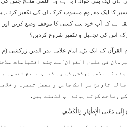
جی ہاں ایک بھی حوالہ! یہ ہے وہ علمی منہج جس کی بن
سیر کا ایک مفہوم منسوب کرکے ان کی تکفیر کرتےہی
یقہ ہے کہ آپ خود سے کسی کا موقف وضع کریں اور خ
رکے اس کی تجہیل و تکفیر شروع کردیں؟
آئ
اب “البرھان فی علوم القرآن” سے چند اقتباسات ملاح
ئے کہ علامہ زرکشی کی یہ کتاب علوم تفسیر و
سالہ تاریخ پر ایک جامع و مفصل تبصرہ و خلاصہ
ی وضاحت کرتے ہوئے آپ لکھتے ہیں:
عٌ إِلَى مَعْنَى الْإِظْهَارِ وَالْكَشْفِ