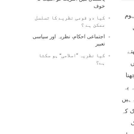
خوف
ہوم
کیا دو قومی نظریے کا تسلسل
ممکن ہے ؟
اجتماعی احکام، نظریہ اور سیاسی
تعبیر
تے
کیا نظریہ ”اسلامی“ ہو سکتا
ں
ہے؟
ھنا
 یہ
 ہیں
ک کہ
ک