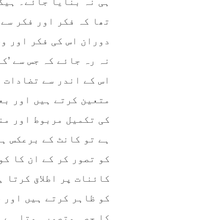
ہی نہ بنایا جائے۔ ہیگل
تھا کہ فکر اور فکر سے
دوران اس کی فکر اور وج
نہ رہ جائے کہ جس سے ’ک
اس کے اندر سے تضادات 
متعین کرتے ہیں اور بع
کی تکمیل مربوط اور منط
ہے تو کانٹ کے برعکس ہی
کو تصور کر کے ان کا کو
کائنات پر اطلاق کرتا ہ
کو ظاہر کرتے ہیں اور 
کا حصہ متصور ہوتا ہے۔ 