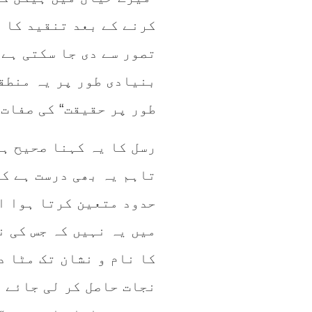
کرنے کے بعد تنقید کا ن
تصور سے دی جا سکتی ہے،
بنیادی طور پر یہ منطقی
طور پر حقیقت“ کی صفات 
رسل کا یہ کہنا صحیح ہ
تاہم یہ بھی درست ہے کہ
حدود متعین کرتا ہوا ا
میں یہ نہیں کہ جس کی ن
کا نام و نشان تک مٹا د
نجات حاصل کر لی جائے 