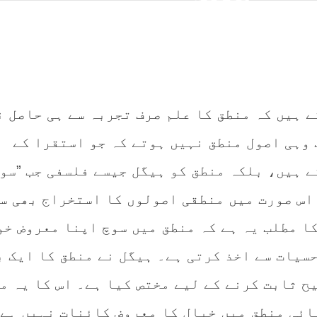
ے ہیں کہ منطق کا علم صرف تجربہ سے ہی حاصل 
 وہی اصول منطق نہیں ہوتے کہ جو استقرا کے
ے ہیں، بلکہ منطق کو ہیگل جیسے فلسفی جب ”سو
 اس صورت میں منطقی اصولوں کا استخراج بھی س
ا مطلب یہ ہے کہ منطق میں سوچ اپنا معروض خو
سیات سے اخذ کرتی ہے۔ ہیگل نے منطق کا ایک ب
ح ثابت کرنے کے لیے مختص کیا ہے۔ اس کا یہ م
ائی منطق میں خیال کا معروض کائنات نہیں ہے