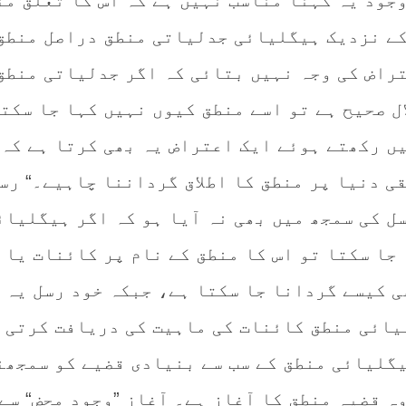
جود یہ کہنا مناسب نہیں ہے کہ اس کا تعلق من
کے نزدیک ہیگلیائی جدلیاتی منطق دراصل منطق
تراض کی وجہ نہیں بتائی کہ اگر جدلیاتی منطق
ل صحیح ہے تو اسے منطق کیوں نہیں کہا جا سکت
یں رکھتے ہوئے ایک اعتراض یہ بھی کرتا ہے کہ
ی دنیا پر منطق کا اطلاق گرداننا چاہیے۔“ رس
ل کی سمجھ میں بھی نہ آیا ہو کہ اگر ہیگلیائ
جا سکتا تو اس کا منطق کے نام پر کائنات یا
ی کیسے گردانا جا سکتا ہے، جبکہ خود رسل یہ 
یائی منطق کائنات کی ماہیت کی دریافت کرتی 
یگلیائی منطق کے سب سے بنیادی قضیے کو سمجھن
ہ قضیہ منطق کا آغاز ہے۔ آغاز ”وجودِ محض“ سے