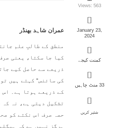
Views:
563
عمران شاہد بھنڈر
January 23,
2024
منطق کے طالبِ علم جانت
کیا جا سکتا، یعنی صرف
کمنت کیجے
ذریعے سے حاصل کیے جات
کی سائنس“ کہتے ہیں تو
33 منٹ چاہیں
کے ذریعے ہوتا ہے۔ اس ک
تشکیل دیتی ہے، نہ کہ ح
شئیر کریں
حصہ صرف اس نکتے کو صحی
ہرگز نہیں ہے کہ ہیگلی