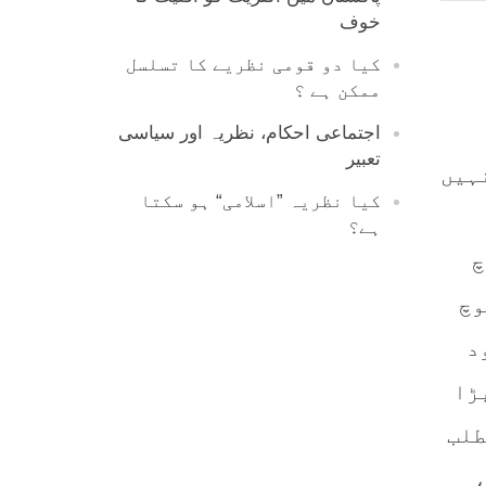
خوف
کیا دو قومی نظریے کا تسلسل
ممکن ہے ؟
اجتماعی احکام، نظریہ اور سیاسی
تعبیر
نہیں
کیا نظریہ ”اسلامی“ ہو سکتا
ہے؟
چ
وچ
د
ڑا
طلب
،