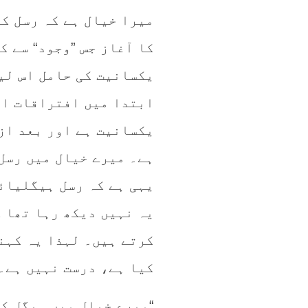
میرا خیال ہے کہ رسل ک
کا آغاز جس ”وجود“ سے ک
یکسانیت کی حامل اس لی
ابتدا میں افتراقات اور
یکسانیت ہے اور بعد از
ہے۔ میرے خیال میں رسل 
یہی ہے کہ رسل ہیگلیائ
یہ نہیں دیکھ رہا تھا ک
کرتے ہیں۔ لہذا یہ کہنا
کیا ہے، درست نہیں ہے۔
“میرے خیال میں ہیگل کے