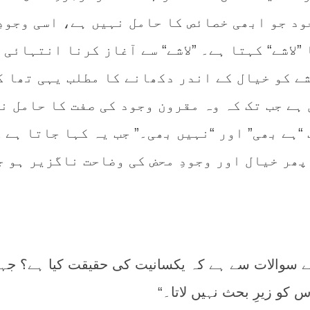
د جو ابھی خصائص کا حامل نہیں ہے، اسی وجودِ
 ”لاشے“ کہتا ہے۔ ”لاشے“ سے آغاز کرنا انتہائی
شے کو خیال کے اندر دکھانے کا مطلب یہی تھا ک
 ہے جب تک کہ وہ مقرون وجود کی صفت کا حامل ن
“ہے بھی” اور “نہیں بھی۔” جب یہ کہا جاتا ہے 
پھر خیال اور وجودِ محض کی وضاحت ناگزیر ہو 
 سوالات سے ہے کہ یکسانیت کی حقیقت کیا ہے؟ جہ
کو زیرِ بحث نہیں لاتا۔“