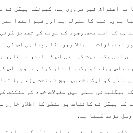
ا یہ اعتراض غیر ضروری ہے، کیونکہ ہیگل نے م
یا ہے وہ فہم کا مقولہ ہے اور فہم ابتدا میں
ے ہے کہ اسے محض وجود کے ہونے کی تصدیق کرنی 
 امتیازات سے بالا وجود کا ہونا ہی اس کی
اں اسی یکسانیت کی نفی اس کے اندر سے ظاہر ہ
نے اس پہلو کو یکسر انداز کیا ہے۔ وجہ اس کی
ی منطق کو ایک مخصوص سوچ کے تحت پڑھ رہا تھا۔
ہ ہیگلیائی منطق میں مقولات خود کو منکشف کی
 کہ ہیگل نے کائنات پر منطق کا اطلاق خارج س
رسل مزید کہتا ہے،
 کام میں جس طریقہ سے سادہ منطق کو پہلے تسل