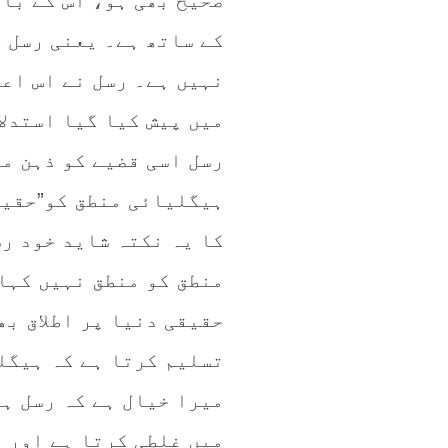
صحیح بھی ہو، اس کے باو
کے ساتھ ہے۔ یعنی رسل 
نہیں ہے۔ رسل نے اس اع
میں پیش کیا گیا استدلا
رسل اسی قضیے کو ذہن م
ہیگلیائی منطق کو”حقیق
کا یہ نکتہ شاید خود رس
منطق کو منطق نہیں کہا 
حقیقی دنیا پر اطلاق بھ
تسلیم کرتا ہے کہ ہیگل
میرا خیال ہے کہ رسل ہ
میں غلطی کرتا ہے اور و