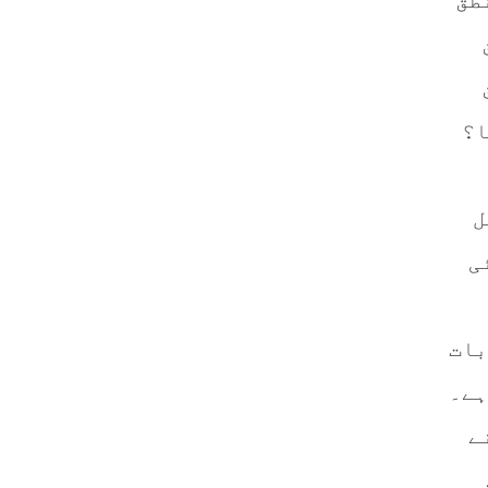
طق
ا؟
ل
ی
بات
ہے۔
ے