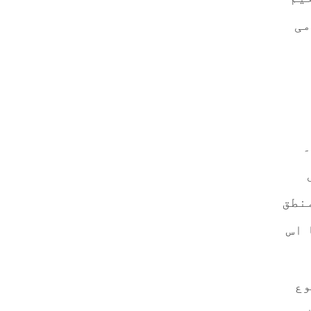
می
۔
نطق
 اس
وع