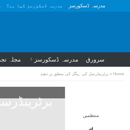
مدرسہ ڈسکورسز
مدرسہ ڈسکورسز کیا ہے؟
م
سرورق
مدرسہ ڈسکورسز
مجلہ تجد
Home
»
برٹرینڈرسل کی ہیگل کی منطق پر تنقید
برٹرینڈرس
منتظمین