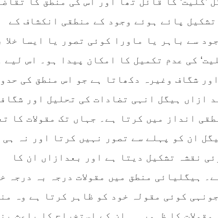
 ’کلیت‘ کا قائل تھا اور اس کی منطق کا تقاضا
 تشکیل پائے ہوئے وجود کے منطقی انکشاف کے
ود سے باہر یا ماورا کوئی تصور یا ایسا خلا 
لیت‘ کی عدم تکمیل کا امکان پیدا ہو۔ اس لیے و
اور شگاف وغیرہ دکھاتا ہے جو اس منطق کی حدود
د ازاں ہیگل انہی تضادات کی تحلیل اور شگاف
قی انداز میں کرتا ہے۔ جہاں تک مقولات کا تع
گل ان کو پہلے سے تصور نہیں کرتا اور نہ ہی 
ئی نقشہ تشکیل دیتا ہے اور بعدازاں ان کا
ے۔ ہیگلیائی منطق میں مقولات درجہ بہ درجہ خ
جونہی کوئی مقولہ خود کو ظاہر کرتا ہے وہ من
مقولات کا ظہور ہی ان کے استخراج کا باعث بن