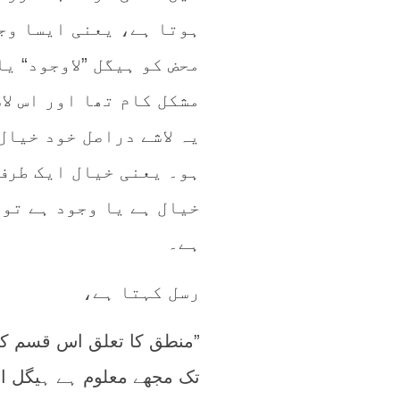
ہوتا ہے، یعنی ایسا وجو
محض کو ہیگل ”لاوجود“ یا
مشکل کام تھا اور اس لا
یہ لاشے دراصل خود خیال
ہو۔ یعنی خیال ایک طرف 
خیال ہے یا وجود ہے تو 
ہے۔
رسل کہتا ہے،
”منطق کا تعلق اس قسم کے
تک مجھے معلوم ہے ہیگل اس 