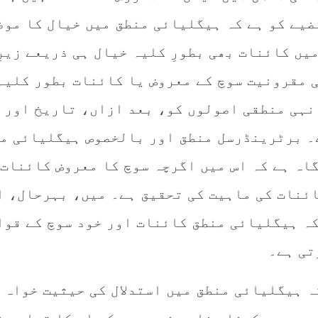
ضیے کو ہے کہ ہیگلیائی منطق میں خیال کا موض
یں کائنات بھی بطورِ کلیہ خیال ہی ذریعے زیرِ
ی مقرونیت سوچ کے معروض یا کائنات بطور کلیہ
نہی منطقی اصولوں کو، بعد ازاں، تاریخ اور
۔ برٹرینڈرسل منطق اور بالخصوص ہیگلیائی م
گاہ ہے کہ اس میں اگرچہ سوچ کا معروض کائنات 
ئنات کی ماہیت کی تحقیق ہے۔ میں، بہرحال، ا
کہ ہیگلیائی منطق کائنات اور خود سوچ کے قوا
تی ہے۔
ہ ہیگلیائی منطق میں استدلال کی حیثیت خواہ