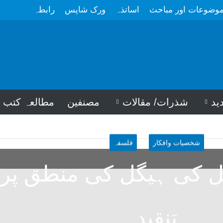
وضوعات اور مباحث
اساتذہ
ورک شاپس
رابطہ
ید
شذرات/ مقالات
مصنفین
مطالعہ کتب
شخصیات وافکار
فلسفہ
ل کی ہیگل کی منطق پر
تنقید