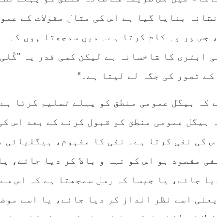
شانہ بنایا گیا ہے اس کی مثال مقولات کے عمو
 جس پر وہ کام کرتا ہے۔ میں سمجھتا ہوں کہ
 ابتری کا شاخسانہ ہے لیکن کسی قدر یہ ”کُلی
کے تصور کی جگہ لے لیتا ہے۔“
ے کہ ہیگل عمومی منطق کو پہلے تسلیم کرتا ہے
 ہیگل عمومی منطق کو قبول کرنے کے بعد اس کی
س کی نفی کرتا ہے۔ نفی کا مفہوم، ہیگلیائی م
فی مقصود ہو اس کو تہہ و بالا کر دیا جائے، یا
یا جائے، یا جیسا کہ رسل سمجھتا ہے کہ اس سے
یعنی اسے نظر انداز کر دیا جائے، یا اسے موض