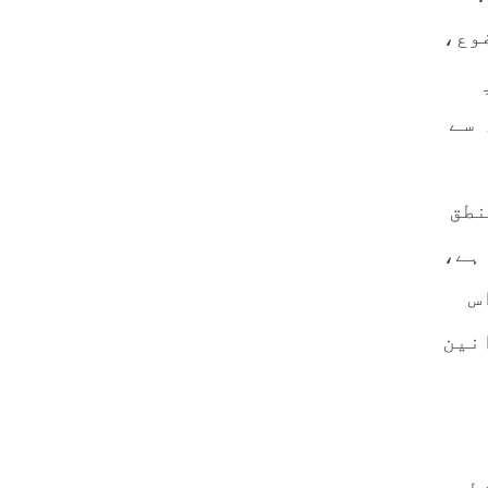
وع،
 سے
نطق
ہے،
س
نین