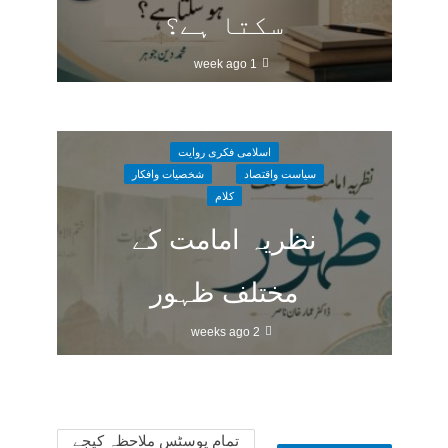
سکتا ہے؟
1 week ago
اسلامی فکری روایت
سیاست واقتصاد
شخصیات وافکار
کلام
نظریہ امامت کے
مختلف ظہور
2 weeks ago
تمام پوسٹس ملاحظہ کیجے