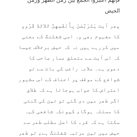
فإنّهم اعتبروا الجمع بين زمن الطّهر وزمن
الحيض
پھر آیت يَتَرَبَّصْنَ بِأَنْفُسِهِنَّ ثَلاثَةَ قُرُوءٍ
کا مفہوم بھی وہ اسی شفٹنگ کے معنی
میں کررہے ہیں نہ کہ حیض برخلاف جیسا
کہ اس آیت سے متعلق عمار صاحب کا
دعوی ہے۔ علامہ راغب کی بات سے تو
شوافع کے موقف پر احناف کے اس مشہور
اعتراض کا جواب ہوجاتا ہے کہ طلاق
اگر طھر میں دی گئی تو تین کی گنتی
کا مسئلہ ہوگا، کیونکہ شافعی کہہ
سکتا ہے کہ قرء کا اصل مطلب طھر سے
حیض میں تین مرتبہ شفٹنگ ہے، تو طھر