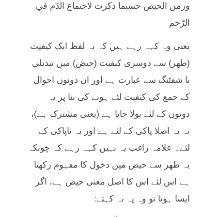
وزمن الحيض حسبما ذكرت لاجتماع الدّم في
الرّحم
یعنی وہ کہہ رہے ہیں کہ یہ لفظ ایک کیفیت
(طھر) سے دوسری کیفیت (حیض) میں تبدیلی
یا شفٹنگ سے عبارت ہے اور ان دونوں احوال
کے جمع کی کیفیت لئے ہونے کی بنا پر یہ
دونوں کے لئے بولا جاتا ہے (یعنی مشترک ہے)،
نہ یہ اصلا پاکی کے لئے ہے اور نہ ناپاکی کے
لئے۔ علامہ راغب یہ نہیں کہہ رہے کہ چونکہ
یہ طھر سے حیض میں دخول کا مفہوم رکھتا
ہے اس لئے اس کا اصل معنی حیض ہے، اگر
ایسا ہوتا تو وہ یہ نہ کہتے: