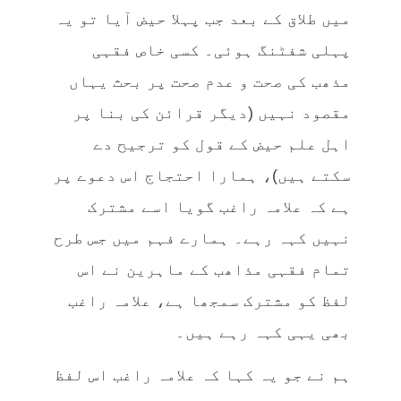
میں طلاق کے بعد جب پہلا حیض آیا تو یہ
پہلی شفٹنگ ہوئی۔ کسی خاص فقہی
مذھب کی صحت و عدم صحت پر بحث یہاں
مقصود نہیں (دیگر قرائن کی بنا پر
اہل علم حیض کے قول کو ترجیح دے
سکتے ہیں)، ہمارا احتجاج اس دعوے پر
ہے کہ علامہ راغب گویا اسے مشترک
نہیں کہہ رہے۔ ہمارے فہم میں جس طرح
تمام فقہی مذاھب کے ماہرین نے اس
لفظ کو مشترک سمجھا ہے، علامہ راغب
بھی یہی کہہ رہے ہیں۔
ہم نے جو یہ کہا کہ علامہ راغب اس لفظ