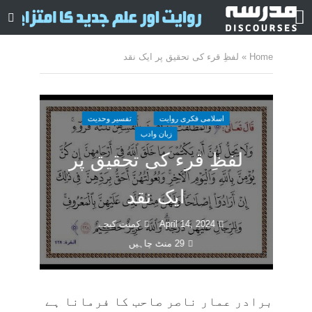
Home
»
لفظِ قرء کی تحقیق پر ایک نقد
اسلامی فکری روایت
تفسیر وحدیث
زبان وادب
لفظِ قرء کی تحقیق پر
ایک نقد
April 14, 2024
کمنت کیجے
29 منٹ چاہیں
برادر عمار ناصر صاحب کا فرمانا ہے