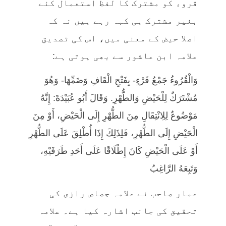
قروء کو مشترک کا لفظ استعمال کئے
بغیر مشترک ہی کہہ رہے ہیں نہ کہ
اصلا حیض کے معنی میں، اس کی تصدیق
علامہ ابن عاشور سے بھی ہوتی ہے:
وَالْقُرُوءُ جَمْعُ قَرْءٍ- ‌بِفَتْحِ ‌الْقَافِ وَضَمِّهَا- وَهُوَ
مُشْتَرَكٌ لِلْحَيْضِ وَالطُّهْرِ. وَقَالَ أَبُو عُبَيْدَةَ: إِنَّهُ
مَوْضُوعٌ لِلِانْتِقَالِ مِنَ الطُّهْرِ إِلَى الْحَيْضِ، أَوْ مِنَ
الْحَيْضِ إِلَى الطُّهْرِ، فَلِذَلِكَ إِذَا أُطْلِقَ عَلَى الطُّهْرِ
أَوْ عَلَى الْحَيْضِ كَانَ إِطْلَاقًا عَلَى أَحَدِ طَرَفَيْهِ،
وَتَبِعَهُ الرَّاغِبُ
عمار صاحب نے علامہ جصاص رازی کی
تحقیق کی جانب اشارہ کیا ہے۔ علامہ