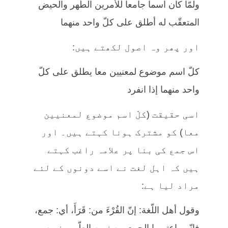
ولمّا كان اسما جامعا للأمرين الطّهر والحيض
المتعقّب له أطلق على كلّ واحد منهما
اور پھر وہ اصول لکھتے ہیں:
كلّ اسم موضوع لمعنيين معا يطلق على كلّ
واحد منهما إذا انفرد
اسی حقیقت (كلّ اسم موضوع لمعنيين
معا) کو مشترک ہونا کہتے ہیں۔ اور
اس جمع کی بنا پر علامہ راغب کہتے
ہیں کہ اہل لغت نے اسے دونوں کے لئے
مراد لیا ہے:
وقول أهل اللّغة: إنّ القُرْءَ من: قَرَأَ، أي: جمع،