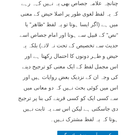
چنانچہ علامہ جصاص بھی یہ نہیں کہہ رہے
کہ یہ لفظ لغوی طور پر اصلا حیض کے معنی
میں ہے (اگر ایسا ہوتا تو یہ لفظ “ظاھر” یا
“نص” کے قبیل سے ہوتا اور امام جصاص اسے
حدیث سے تخصیص کے تحت نہ لاتے) بلکہ یہ
حیض و طہر دونوں کا احتمال رکھتا ہے اور
اس مجمل لفظ کے ایک معنی کو ترجیح دینے
کی وجہ ان کے نزدیک بعض روایات ہیں اور
اس میں کوئی بحث نہیں کہ دو معانی میں
سے کسی ایک کو کسی قرینے کی بنا پر ترجیح
دی جاسکتی ہے لیکن اس سے یہ ثابت نہیں
ہوتا کہ یہ لفظ مشترک نہیں۔
مکمن ہےآپ پسند فرمائیں گے