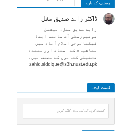
مصنف کے بارے
ڈاکٹر زاہد صدیق مغل
زاہد صدیق مغل، نیشنل
یونیورسٹی آف سائنس اینڈ
ٹیکنالوجی اسلام آباد میں
معاشیات کے استاذ اور متعدد
تحقیقی کتابوں کے مصنف ہیں۔
zahid.siddique@s3h.nust.edu.pk
کمنت کیجے
کمنٹ کرنے کے لیے یہاں کلک کریں