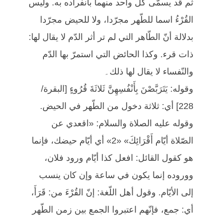
ثم قد يسمّى كلّ واحد منهما بانفراده به. وليس
القُرْءُ اسما للطّهر مجرّدا، ولا للحيض مجرّدا
بدلالة أنّ الطّاهر التي لم تر أثر الدّم لا يقال لها:
ذات قرء. وكذا الحائض التي استمرّ بها الدّم
والنّفساء لا يقال لها ذلك۔
وقوله: يَتَرَبَّصْنَ بِأَنْفُسِهِنَّ ثَلاثَةَ قُرُوءٍ [البقرة/
228] أي: ثلاثة دخول من الطّهر في الحيض.
وقوله عليه الصلاة والسلام: «اقعدي عن
الصّلاة أيّام أَقْرَائِكَ» «2» أي أيّام حيضك، فإنما
هو كقول القائل: افعل كذا أيّام ورود فلان،
ووروده إنما يكون في ساعة وإن كان ينسب
إلى الأيّام. وقول أهل اللّغة: إنّ القُرْءَ من: قَرَأَ،
أي: جمع، فإنّهم اعتبروا الجمع بين زمن الطّهر