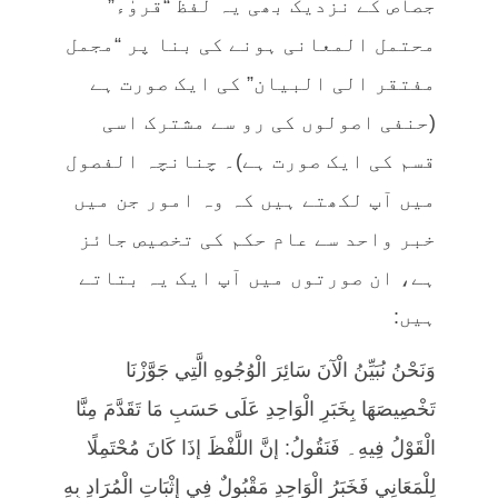
جصاص کے نزدیک بھی یہ لفظ “قروٰء”
محتمل المعانی ہونے کی بنا پر “مجمل
مفتقر الی البیان” کی ایک صورت ہے
(حنفی اصولوں کی رو سے مشترک اسی
قسم کی ایک صورت ہے)۔ چنانچہ الفصول
میں آپ لکھتے ہیں کہ وہ امور جن میں
خبر واحد سے عام حکم کی تخصیص جائز
ہے، ان صورتوں میں آپ ایک یہ بتاتے
ہیں:
وَنَحْنُ نُبَيِّنُ الْآنَ سَائِرَ الْوُجُوهِ الَّتِي جَوَّزْنَا
تَخْصِيصَهَا بِخَبَرِ الْوَاحِدِ عَلَى حَسَبِ مَا تَقَدَّمَ مِنَّا
الْقَوْلُ فِيهِ۔ فَنَقُولُ: إنَّ اللَّفْظَ إذَا كَانَ مُحْتَمِلًا
لِلْمَعَانِي فَخَبَرُ الْوَاحِدِ مَقْبُولٌ فِي إثْبَاتِ الْمُرَادِ بِهِ