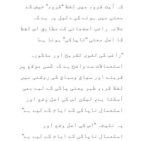
کہ آیت قروء میں لفظ “قروء” حیض کے
معنی میں ہونے کی دلیل یہ ہے کہ
علامہ راغب اصفھانی کے مطابق اس لفظ
کا اصل معنی “ناپاکی” ہونا ہے:
“راغب کی لغوی تشریح اور مذکورہ
استعمالات سے واضح ہے کہ کسی موقع پر
قرینے اور سیاق وسباق کی روشنی میں
لفظ قرء، طہر یعنی پاکی کے لیے بھی
آسکتا ہے، لیکن اس کی اصل وضع اور
استعمال ناپاکی کے ایام کے لیے ہے”
یہ نتیجہ “اس کی اصل وضع اور
استعمال ناپاکی کے ایام کے لیے ہے”