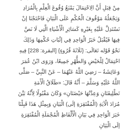
مِنْ قِبَلِ أَنَّ الِاحْتِمَالَ يَمْنَعُ وُقُوعَ الْعِلْمِ بِالْمُرَادِ
وَيَجْعَلُهُ مَوْقُوفَ الْحُكْمِ عَلَى الْبَيَانِ فَاحْتَجْنَا إنْ
نَسْتَدِلَّ عَلَيْهِ بِغَيْرِهِ كَسَائِرِ الْأَشْيَاءِ الَّتِي لَا نَصَّ
فِيهَا فَيُقْبَلُ خَبَرُ الْوَاحِدِ فِي إثْبَاتِ حُكْمِهَا وَذَلِكَ
نَحْوُ قَوْله تَعَالَى: {ثَلَاثَةَ قُرُوءٍ} [البقرة: 228] فِيهِ
احْتِمَالٌ لِلْحَيْضِ وَالطُّهْرِ جَمِيعًا، وَرَوَى ابْنُ عُمَرَ
وَعَائِشَةُ – رَضِيَ اللَّهُ عَنْهُمَا – عَنْ النَّبِيِّ – صَلَّى
اللَّهُ عَلَيْهِ وَسَلَّمَ – أَنَّهُ قَالَ: «طَلَاقُ الْأَمَةِ
تَطْلِيقَتَانِ وَعِدَّتُهَا حَيْضَتَانِ» وَكَانَ مَقْبُولًا لِأَنَّهُ بَيَّنَ
مُرَادَ الْآيَةِ (الْمُفْتَقِرَةِ إلَى) الْبَيَانِ وَبِمِثْلِ هَذَا قَبِلْنَا
خَبَرَ الْوَاحِدِ فِي بَيَانِ الْأَلْفَاظِ الْمُجْمَلَةِ الْمُفْتَقِرَةِ
إلَى الْبَيَانِ