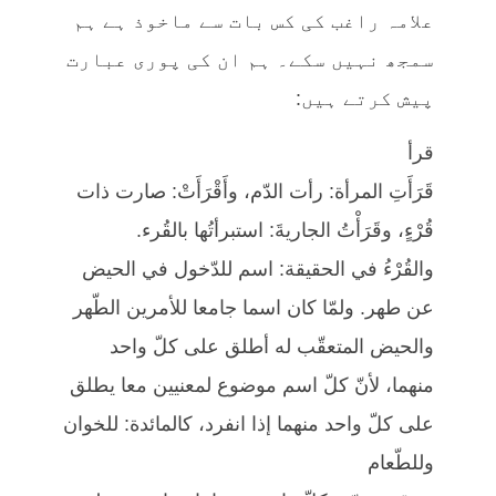
علامہ راغب کی کس بات سے ماخوذ ہے ہم
سمجھ نہیں سکے۔ ہم ان کی پوری عبارت
پیش کرتے ہیں:
قرأ
قَرَأَتِ المرأة: رأت الدّم، وأَقْرَأَتْ: صارت ذات
قُرْءٍ، وقَرَأْتُ الجاريةَ: استبرأتُها بالقُرء.
والقُرْءُ في الحقيقة: اسم للدّخول في الحيض
عن طهر. ولمّا كان اسما جامعا للأمرين الطّهر
والحيض المتعقّب له أطلق على كلّ واحد
منهما، لأنّ كلّ اسم موضوع لمعنيين معا يطلق
على كلّ واحد منهما إذا انفرد، كالمائدة: للخوان
وللطّعام