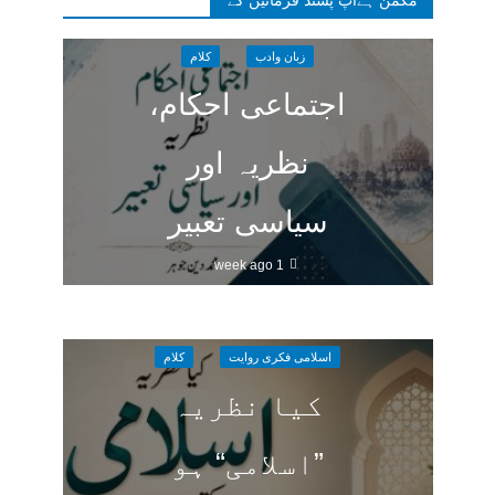
زبان وادب
کلام
اجتماعی احکام،
نظریہ اور
سیاسی تعبیر
1 week ago
اسلامی فکری روایت
کلام
کیا نظریہ
”اسلامی“ ہو