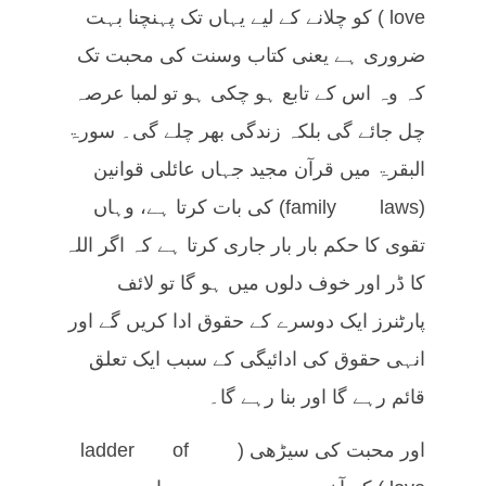
love) کو چلانے کے لیے یہاں تک پہنچنا بہت
ضروری ہے یعنی کتاب وسنت کی محبت تک
کہ وہ اس کے تابع ہو چکی ہو تو لمبا عرصہ
چل جائے گی بلکہ زندگی بھر چلے گی۔ سورۃ
البقرۃ میں قرآن مجید جہاں عائلی قوانین
(family laws) کی بات کرتا ہے، وہاں
تقوی کا حکم بار بار جاری کرتا ہے کہ اگر اللہ
کا ڈر اور خوف دلوں میں ہو گا تو لائف
پارٹنرز ایک دوسرے کے حقوق ادا کریں گے اور
انہی حقوق کی ادائیگی کے سبب ایک تعلق
قائم رہے گا اور بنا رہے گا۔
اور محبت کی سیڑھی (ladder of