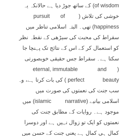
of wisdom) کے ساتھ جوڑ دیا ہے حالانکہ یہ
خوشی کی تلاش (pursuit of
happiness) تھی۔ البتہ اسلامی تناظر میں
سقراط کی محبت کی سیڑھی کے نقطہ نظر
کو استعمال کر کے اس کے نتائج تک پہنچا جا
سکتا ہے۔ سقراط جس حقیقی خوبصورتی
(eternal, immutable and
perfect beauty) کی بات کرتا ہے، وہ
سب جنت کی نعمتوں کی صورت میں
اسلامی بیانیے (islamic narrative) میں
موجود ہے۔ روایات کے مطابق جنت کی
نعمتوں کو ایک تو زوال نہیں ہے اور دوسرا
کمال ہی کمال ہے یعنی جنت کے حسن میں