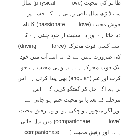
ظاہر کی محبت (physical love) سال
سے ڈیڑھ سال باقی رہتی ہے کہ جسے پر
جوش محبت (passionate love) کا نام
دیا جاتا ہے اور یہ محبت از خود چلتی ہے کہ
اسے کسی قوت محرکہ (driving force)
کی ضرورت نہیں ہے کہ یہ اپنے آپ میں خود
ایک قوت محرکہ ہے۔ یہ وہی محبت ہے جو
کرب اور غم (anguish) بھی پیدا کرتی ہے اس
پر ہم آگے چل کر گفتگو کریں گے۔ اس
مرحلے کے بعد یا تو محبت ختم ہو جاتی ہے
اور اگر میچور ہو چکی ہو تو وہ رفیق محبت
(companionate love) میں بدل جاتی
ہے۔ اور رفیق محبت (companionate