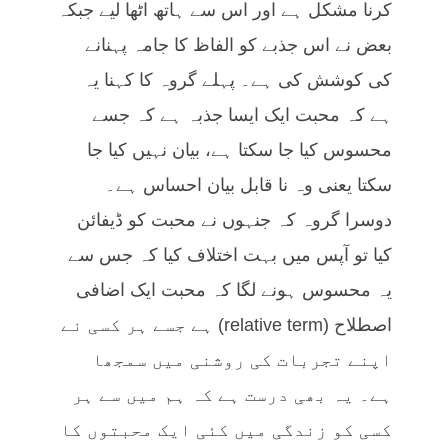
کرنا مشکل ہے اور اس سے ہاتھ اٹھا لیے جبکہ
بعض نے اس جذبے کو الفاظ کا جامہ پہنانے
کی کوشش کی ہے۔ پہلے گروہ کا کہنا یہ
ہے کہ محبت ایک ایسا جذبہ ہے کہ جسے
محسوس کیا جا سکتا ہے، بیان نہیں کیا جا
سکتا یعنی وہ نا قابل بیان احساس ہے۔
دوسرا گروہ کہ جنہوں نے محبت کو ڈیفائن
کیا تو آپس میں بہت اختلاف کیا کہ جس سے
یہ محسوس ہونے لگا کہ محبت ایک اضافی
اصطلاح (relative term) ہے جسے ہر کسی نے
اپنے تجربات کی روشنی میں سمجھا
ہے۔ یہ بھی درست ہے کہ ہم میں سے ہر
کسی کو زندگی میں کئی ایک محبتوں کا