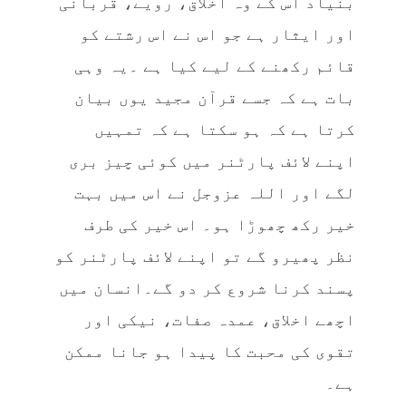
بنیاد اس کے وہ اخلاق، رویے، قربانی
اور ایثار ہے جو اس نے اس رشتے کو
قائم رکھنے کے لیے کیا ہے ۔یہ وہی
بات ہے کہ جسے قرآن مجید یوں بیان
کرتا ہے کہ ہو سکتا ہے کہ تمہیں
اپنے لائف پارٹنر میں کوئی چیز بری
لگے اور اللہ عزوجل نے اس میں بہت
خیر رکھ چھوڑا ہو۔ اس خیر کی طرف
نظر پھیرو گے تو اپنے لائف پارٹنر کو
پسند کرنا شروع کر دو گے۔انسان میں
اچھے اخلاق، عمدہ صفات، نیکی اور
تقوی کی محبت کا پیدا ہو جانا ممکن
ہے۔