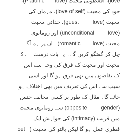
love)، افلاطونی محبت (Platonic love)،
خود کی محبت (love of self)، مہمان کی
محبت (guest love)، خدائی محبت
(unconditional love) اور رومانوی
محبت (romantic love)۔ ان پر ہم آگے
چل کر گفتگو کریں گے۔ یہ بات درست ہے کہ
محبت اور محبت کے فرق کی وجہ سے اس
کے تقاضوں میں بھی فرق ہو گا اور اسی
سبب سے اس کی تعریف میں بھی اختلاف ہو
جائے گا۔ مثال کے طور پر کسی مخالف جنس
(opposite gender) سے رومانوی محبت
میں قربت (intimacy) کی خواہش ایک
فطری عمل ہو گا لیکن پالتو کی محبت (pet