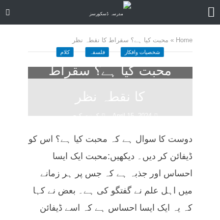
Home
»
محبت کیا ہے؟ سقراط کا نقطہ نظر
شخصیات وافکار
فلسفہ
کلام
محبت کیا ہے؟ سقراط
کا نقطہ نظر
April 15, 2024
کمنت کیجے
70 منٹ چاہیں
دوست کا سوال ہے کہ محبت کیا ہے؟ اس کو
ڈیفائن کر دیں۔ دیکھیں:محبت ایک ایسا
احساس اور جذبہ ہے کہ جس پر ہر زمانے
میں اہل علم نے گفتگو کی ہے۔ بعض نے کہا
کہ یہ ایک ایسا احساس ہے کہ اسے ڈیفائن