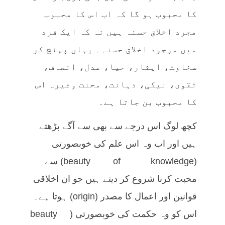
کا محبوب ہو گا کہ اب اس کا محبوب
مجرد اخلاق حسنہ ہیں نہ کہ ایک فرد
میں موجود اخلاق حسنہ۔ یہاں پہنچ کر
سخاوت، ایثار، حیا، عدل، انصاف،
تقوی، نیکی، ذہانت، محنت وغیرہ اس
کا محبوب بن جاتا ہے۔
کچھ لوگ اس درجے سے بھی سے آگے بڑھتے
ہیں اور اب وہ اس علم کی خوبصورتی
(beauty of knowledge) سے
محبت کرنا شروع کر دیتے ہیں جو ان اخلاقی
قوانین اور اعمال کا مصدر (origin) ہوتا ہے۔
اس کو وہ حکمت کی خوبصورتی (beauty