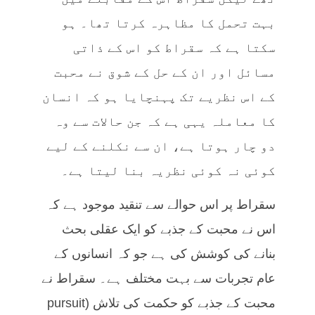
بہت تحمل کا مظاہرہ کرتا تھا۔ ہو
سکتا ہے کہ سقراط کو اس کے ذاتی
مسائل اور ان کے حل کے شوق نے محبت
کے اس نظریے تک پہنچایا ہو کہ انسان
کا معاملہ یہی ہے کہ جن حالات سے وہ
دو چار ہوتا ہے، ان سے نکلنے کے لیے
کوئی نہ کوئی نظریہ بنا لیتا ہے۔
سقراط پر اس حوالے سے تنقید موجود ہے کہ
اس نے محبت کے جذبے کو ایک عقلی بحث
بنانے کی کوشش کی ہے جو کہ انسانوں کے
عام تجربات سے بہت مختلف ہے۔ سقراط نے
محبت کے جذبے کو حکمت کی تلاش (pursuit