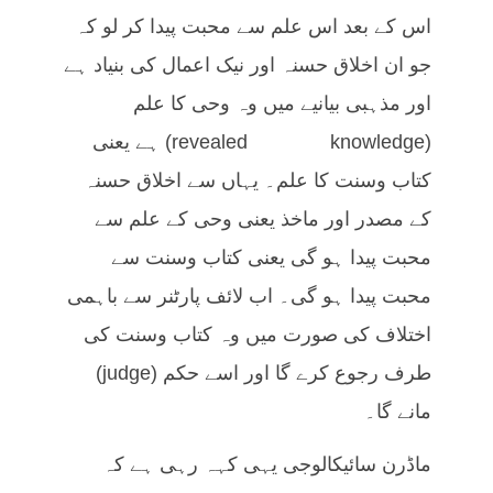
اس کے بعد اس علم سے محبت پیدا کر لو کہ
جو ان اخلاق حسنہ اور نیک اعمال کی بنیاد ہے
اور مذہبی بیانیے میں وہ وحی کا علم
(revealed knowledge) ہے یعنی
کتاب وسنت کا علم۔ یہاں سے اخلاق حسنہ
کے مصدر اور ماخذ یعنی وحی کے علم سے
محبت پیدا ہو گی یعنی کتاب وسنت سے
محبت پیدا ہو گی۔ اب لائف پارٹنر سے باہمی
اختلاف کی صورت میں وہ کتاب وسنت کی
طرف رجوع کرے گا اور اسے حکم (judge)
مانے گا۔
ماڈرن سائیکالوجی یہی کہہ رہی ہے کہ