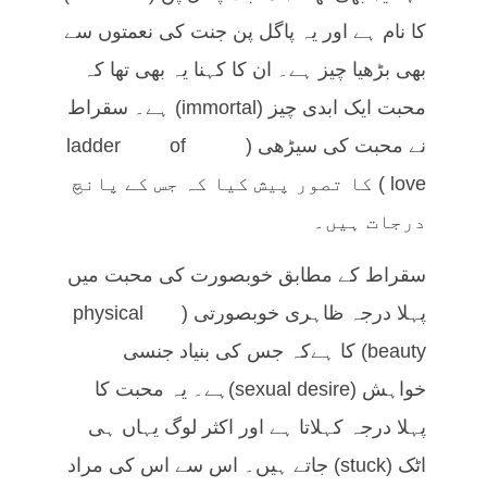
کا نام ہے اور یہ پاگل پن جنت کی نعمتوں سے
بھی بڑھیا چیز ہے۔ ان کا کہنا یہ بھی تھا کہ
محبت ایک ابدی چیز (immortal) ہے۔ سقراط
نے محبت کی سیڑھی (ladder of
love) کا تصور پیش کیا کہ جس کے پانچ
درجات ہیں۔
سقراط کے مطابق خوبصورت کی محبت میں
پہلا درجہ ظاہری خوبصورتی (physical
beauty) کا ہےکہ جس کی بنیاد جنسی
خواہش (sexual desire)ہے۔ یہ محبت کا
پہلا درجہ کہلاتا ہے اور اکثر لوگ یہاں ہی
اٹک (stuck) جاتے ہیں۔ اس سے اس کی مراد