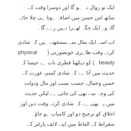
ایک تو زوال نہ ہو گا اور دوسرا وقت کے
ساتھ اس حسن میں اضافہ ہوتا ہی چلا جائے
گا، وہ ایک جگہ ٹھہرا نہیں رہے گا۔
اب اسے ایک مثال سے سمجھتے ہیں کہ شادی
کرتے وقت ظاہری خوبصورتی (physical
beauty) کو دیکھنا فطری بات ہے جیسا کہ
حدیث میں آتا ہے کہ شادی کسی عورت کے
حسن وجمال، حسب نسب اور مال ودولت
کی وجہ سے بھی کی جاتی ہے لیکن حدیث
میں یہ بھی ہے کہ شادی کرتے وقت دین اور
اخلاق کو ترجیح دو اور کامیاب ہو جاؤ۔
سقراط کے الفاظ میں اپنے لائف پارٹنر کے