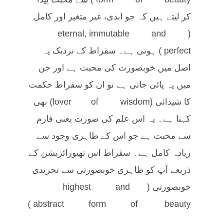
کر لیتے ہیں کہ جو ابدی، غیر متغیر اور کامل
(eternal, immutable and
perfect) ہوتی ہے۔ سقراط کے نزدیک یہ
اصل میں خوبصورت کی محبت ہے اور جن
میں یہ پائی جاتی ہے تو ان کو سقراط حکمت
کا شیدائی (lover of wisdom) بھی
کہتا ہے۔ یہ اس علم کی صورت یعنی فارم
سے محبت ہے جو اس کے ظاہری وجود سے
زیادہ کامل ہے۔ سقراط اس تھیورائزیشن کے
ذریعے آپ کو ظاہری خوبصورتی سے تجریدی
خوبصورتی (highest and
abstract form of beauty)