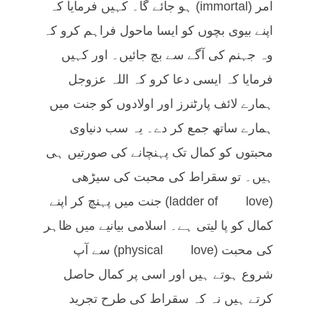
امر (immortal) ہو جائے گا۔ کہیں فرمایا کہ
اپنے بیوی بچوں کو ایسا ماحول فراہم کرو کہ
وہ جہنم کی آگے سے بچ جائیں۔ اور کہیں
فرمایا کہ ایسی دعا کرو کہ اللہ عزوجل
ہمارے لائف پارٹنرز اور اولادوں کو جنت میں
ہمارے ساتھ جمع کر دے۔ یہ سب دنیاوی
محبتوں کو کمال تک پہنچانے کی صورتیں ہی
ہیں۔ تو سقراط کی محبت کی سیڑھی
(ladder of love) جنت میں پہنچ کر اپنے
کمال کو پا لیتی ہے۔ اسلامی بیانیے میں ظاہر
کی محبت (physical love) سے آپ
شروع ہوتے ہیں اور اسی پر کمال حاصل
کرتے ہیں نہ کہ سقراط کی طرح تجرید