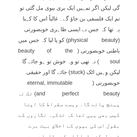
گی لیکن اگر تمہیں ایک بری بیوی مل گئی تو
تم ایک فلسفی بن جاؤ گے۔ غالباً اس کا کہنا
یہ تھا کہ جس نے ایسی ظاہری خوبصورتی
(physical beauty) کو پا لیا کہ جس میں
باطنی خوبصورتی (beauty of the
soul) نہ تھی تو وہ خوش تو ہو جائے گا
لیکن وہیں اٹک (stuck) جائے گا اور حقیقی
خوبصورتی (eternal, immutable
and perfect beauty) تک نہ
پہنچ پائے گا۔ ویسے سقراط کا اپنا
کیس بھی یہی تھا کہ تذکرہ نگاروں کے
بقول اس کی بیوی کے اخلاق بہت برے
تھے لیکن سقراط اس کے مقابلے میں