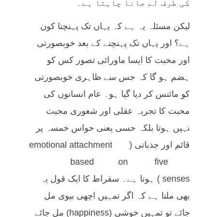
کی طرف لے جانا چاہتا ہے۔
لیکن مسئلہ یہ ہے کہ یہاں تک پہنچتا کون
ہے؟ اور یہاں تک پہنچنے کے بعد خوبصورتی
اور محبت کا ایسا ماورائی تصور کس کو
ہضم ہو گا کہ جس سے ظاہری خوبصورتی
کو مائنس کر دیا گیا ہو۔ عام انسانوں کی
محبت کا تجربہ عقلی اور شعوری محبت
نہیں ہوتا بلکہ حسی یعنی حواس خمسہ پر
قائم اور جذباتی (emotional attachment
based on five
senses) ہوتا ہے۔ سقراط کا ایک قول یہ
بھی ملتا ہے کہ اگر تمہیں اچھی بیوی مل
جائے تو تمہیں خوشی (happiness) مل جائے