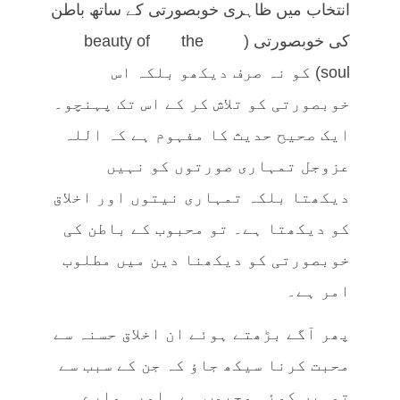
انتخاب میں ظاہری خوبصورتی کے ساتھ باطن
کی خوبصورتی (beauty of the
soul) کو نہ صرف دیکھو بلکہ اس
خوبصورتی کو تلاش کر کے اس تک پہنچو۔
ایک صحیح حدیث کا مفہوم ہے کہ اللہ
عزوجل تمہاری صورتوں کو نہیں
دیکھتا بلکہ تمہاری نیتوں اور اخلاق
کو دیکھتا ہے۔ تو محبوب کے باطن کی
خوبصورتی کو دیکھنا دین میں مطلوب
امر ہے۔
پھر آگے بڑھتے ہوئے ان اخلاق حسنہ سے
محبت کرنا سیکھ جاؤ کہ جن کے سبب سے
تمہیں کوئی محبوب ہے۔ اور ہمارے