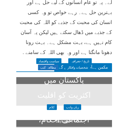
لے۔ یہ تو عام انسانوں کے لیے حل ہے اور
بہترین حل ہے۔ رہے خواص تو وہ کسی
انسان کی محبت کے جذبے کو اللہ کی محبت
کے جذبے میں ڈھال سکتے ہیں لیکن یہ آسان
کام نہیں ہے، بہت مشکل ہے۔ بہت رونا
دھونا مانگتا ہے اور وہ بھی اللہ کے سامنے .
تاریخ / جغرافیہ
سیاست واقتصاد
مکمن ہےآپ پسند فرمائیں گے
شخصیات وافکار
مطالعہ کتب
پاکستان میں
اکثریت کو اقلیت
زبان وادب
کلام
کا خوف
اجتماعی احکام،
4 days ago