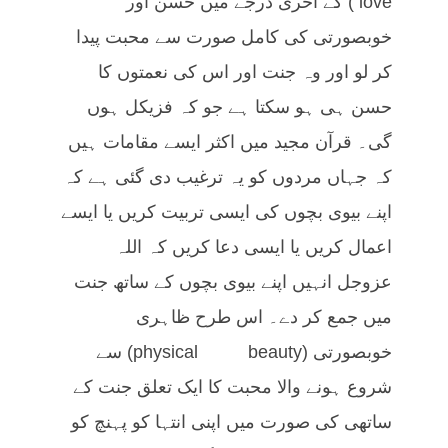
love) کے آخری درجے میں حسن اور
خوبصورتی کی کامل صورت سے محبت پیدا
کر لو اور وہ جنت اور اس کی نعمتوں کا
حسن ہی ہو سکتا ہے جو کہ فزیکل ہوں
گی۔ قرآن مجید میں اکثر ایسے مقامات ہیں
کہ جہاں مردوں کو یہ ترغیب دی گئی ہے کہ
اپنے بیوی بچوں کی ایسی تربیت کریں یا ایسے
اعمال کریں یا ایسی دعا کریں کہ اللہ
عزوجل انہیں اپنے بیوی بچوں کے ساتھ جنت
میں جمع کر دے۔ اس طرح ظاہری
خوبصورتی (physical beauty) سے
شروع ہونے والا محبت کا ایک تعلق جنت کے
ساتھی کی صورت میں اپنی انتہا کو پہنچ کو