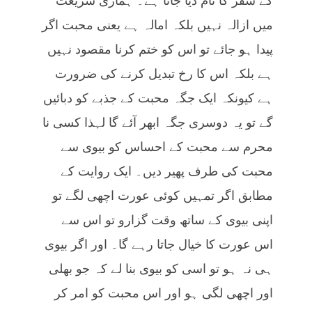
کے سفر کا نام دیا جاتا ہے۔ ہماری شریعت
میں ازالہ نہیں بلکہ امالہ ہے یعنی محبت اگر
پیدا ہو جائے تو اس کو ختم کرنا مقصود نہیں
ہے بلکہ اس کا رخ تبدیل کرنے کی ضرورت
ہے کیونکہ ایک جگہ محبت کے جذبے کو دبائیں
گے تو یہ دوسری جگہ ابھر آئے گا لہذا کسی نا
محرم سے محبت کے احساس کو بیوی سے
محبت کی طرف پھیر دیں۔ ایک روایت کے
مطابق اگر تمہیں کوئی عورت اچھی لگے تو
اپنی بیوی کے ساتھ وقت گزارو تو اس سے
اس عورت کا خیال جاتا رہے گا۔ اور اگر بیوی
ہی نہ ہو تو اسی کو بیوی بنا لے کہ جو بھلی
اور اچھی لگی ہو اور اس محبت کو امر کر