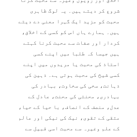
اخلاق اور رویوں وغیرہ سے محبت کرنا
شروع کر دیتے ہیں۔ یہ لوگ ظاہری
محبت کو مزید ایک گہرا معنی دے دیتے
ہیں۔ ہمارے ہاں اس کو کسی کے اخلاق،
کردار اور صفات سے محبت کرنا کہتے
ہیں جیسا کہ طلبا میں اپنے کسی
استاذ کی محبت یا مریدوں میں اپنے
کسی شیخ کی محبت ہوتی ہے۔ ذہین کی
ذہانت، سخی کی سخاوت، بہادر کی
بہادری، محنتی کی محنت، عادل کے
عدل، منصف کے انصاف، با حیا کے حیا،
متقی کے تقوی، نیک کی نیکی اور عالم
کے علم وغیرہ سے محبت اسی قبیل سے