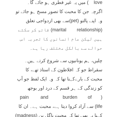
love) میں یہ غیر فطری ہو جائے گا۔
اگرچہ جن کا محبت کا تصور مسخ ہو جائے تو
وہ اپنے پالتو (pet)سے بھی ازدواجی تعلق
(marital relationship) قائم کر سکتے
ہیں لیکن عام انسانوں کا تجربہ اس
حوالے سے بالکل مختلف رہا ہے۔
چلیں، ہم یونانیوں سے شروع کرتے ہیں۔
سقراط جو کہ افلاطون کے استاذ تھے، کا
محبت کے بارےکہنا تھا کہ وہ ایک لفظ جو آپ
کو زندگی کے ہر قسم کے درد اور بوجھ
(pain and burden of
life) سے آزاد کروا دیتا ہے، محبت ہے۔ ان کا
کہنا یہ بھی تھا کہ محبت پاگل پن (madness)