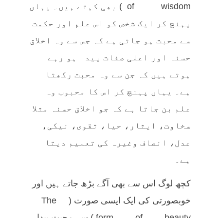
of wisdom) بھی کہتے ہیں۔ یہاں
پہنچ کر ایک شخص کو اس علم اور حکمت
سے محبت ہو جاتی ہے کہ جس سے وہ اخلاق
حسنہ اور اعلی صفات پیدا ہو رہے
ہوتے ہیں کہ جن سے وہ محبت رکھتا
ہے۔ یہاں پہنچ کر اس کا محبوب وہ
علم بن جاتا ہے کہ جو اخلاق حسنہ مثلا
سخاوت، ایثار، حیا، تقوی، نیکی،
عدل، انصاف وغیرہ کی تعلیم دیتا
ہے۔
کچھ لوگ اس سے بھی آگے بڑھ جاتے ہیں اور
خوبصورتی کی ایک ایسی صورت (The
form of beauty) سے محبت پیدا