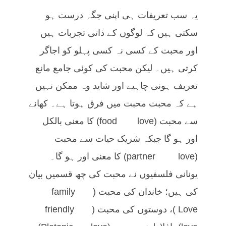
یہ سب تعریفات ہی اپنی جگہ درست ہو
سکتی ہیں کہ لوگوں کے ذاتی تجربات ہیں
اور محبت کے کسی نہ کسی پہلو کو اجاگر
کرتی ہیں۔ لیکن محبت کی کوئی جامع مانع
تعریف ہونی چاہیے اور شاید وہ ممکن نہیں
ہے کہ محبت محبت میں فرق ہوتا ہے۔ کھانے
سے محبت (food love) کا معنی بالکل
اور ہو گا جبکہ شریک حیات سے محبت
(partner love) کا معنی اور ہو گا۔
یونانی فلسفیوں نے محبت کی چھ قسمیں بیان
کی ہیں؛ خاندان کی محبت (family
Love)، دوستوں کی محبت (friendly