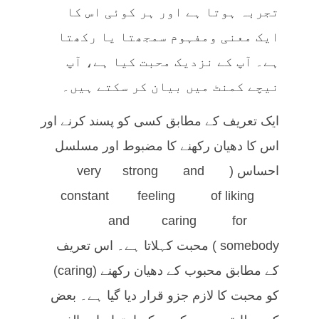
تجربہ ہوتا ہے اور ہر کوئی اس کا
ایک معنی ومفہوم سمجھتا یا رکھتا
ہے۔ آپ کے نزدیک محبت کیا ہے، آپ
نیچے کمنٹ میں بیان کر سکتے ہیں۔
ایک تعریف کے مطابق کسی کو پسند کرنے اور
اس کا دھیان رکھنے کا مضبوط اور مسلسل
احساس (very strong and
constant feeling of liking
and caring for
somebody) محبت کہلاتا ہے۔ اس تعریف
کے مطابق محبوب کے دھیان رکھنے (caring)
کو محبت کا لازم جزو قرار دیا گیا ہے۔ بعض