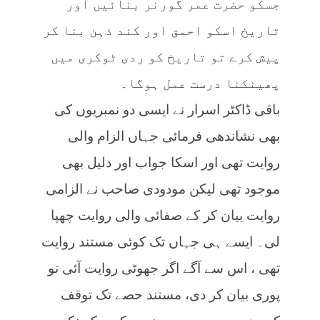
جسکو حضرت عمر گورنر بنائیں اور
تاریخ اسکو احمق اور کند ذہن بنا کر
پیش کرے تو تاریخ کو ردی ٹوکری میں
پھینکنا درست عمل ہوگا۔
باقی ڈاکٹر اسرار نے ایسی دو نمبریوں کی
بھی نشاندھی فرمائی جہاں الزام والی
روایت تھی اور اسکا جواب اور دلیل بھی
موجود تھی لیکن مودودی صاحب نے الزامی
روایت بیان کر کے صفائی والی روایت چھپا
لی۔ ایسے ہی جہاں تک کوئی مستند روایت
تھی ، اس سے آگے اگر جھوٹی روایت آئی تو
پوری بیان کر دی، مستند حصے تک توقف