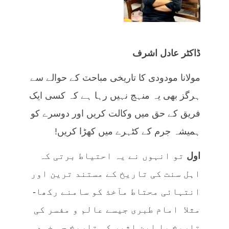
ڈاکٹر عادل اشرف
مولانا مودودی کا تاریخی مباحٽ کے حوالے سے
ہرگز بھی یہ منہج نہیں رہا ہے کہ کسی ایک
فریق کے حق میں وکالت کریں اور دوسرے کو
ہمیشہ جرم کے کٹہرے میں کھڑا کریں!
اول
تو انہوں نے یہ احتیاط برتی کہ
اہل سنت کی تاریخ کے مستند ترین اور
انتہائی محتاط مآخذ کو سامنے رکھا-
مثلا امام طبری جیسے عالم و مفسر کی
تاریخ یا ابن اثیر کی تاریخ جو خود