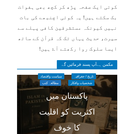
کوئی ایک صفحہ پڑھ کر کچھ بھی ہفوات
بک سکتے ہیں! یہ کوئی اچنبھے کی بات
نہیں کیونکہ مستشرقین کافی پہلے سے
سیرت، حدیث یہاں تک کہ قرآن کے ساتھ
ایسا سلوک روا رکھتے آۓ ہیں!
مکمن ہےآپ پسند فرمائیں گے
تاریخ / جغرافیہ
سیاست واقتصاد
شخصیات وافکار
مطالعہ کتب
پاکستان میں
اکثریت کو اقلیت
کا خوف