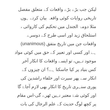
لیکن جب بڑے بڑے واقعات کے متعلق مفصل
تاریخی روایات کوئی واقعہ بیان کرتے ہوں
مٽلا دومۃ الجندل میں تحکیم کی کاروائی ،
استلحاق زید اور اسی طرح کے دوسرے
واقعات جن میں تاریخ متفق (unanimous)
ہے اور کسی اور تعبیر کے حق میں کوئی مواد
موجود نہیں، تو ایسے واقعات کا انکار آخر
کس بنیاد پر کیا جاسکتا ہے؟ ان چیزوں کے
انکار سے پھر سیرت اور خلفاء راشدین کی
پوری سنہری تاریخ کا انکار بھی لازم آجاۓ گا
اور کوئی شۓ معتبر نہیں ٹھرے گی-اس مقام
پر کچھ لوگ حدیث کے علم الرجال کی بات