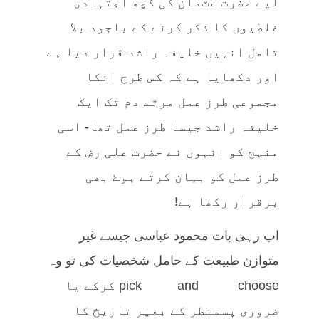
لیے حضرت عٽمان کی کچھ اجتہادی
غلطیوں کا ذکر کرنے کے باجود بلا
تامل انہیں خلیفہ راشد قرار دیا ہے
اور دکھایا ہے کہ کس طرح انکا
مجموعی طرز عمل مرتے دم تک ایک
خلیفہ راشد جیسا طرز عمل تھا- اسی
منہج کو انہوں نے حضرت علی رض کے
طرز عمل کو بیان کرتے ہوۓ بھی
برقرار رکھا ہے!
اب رہی بات محمود عباسی جیسے غیر
متوازن طبیعت کے حامل شخصیات کی تو وہ
pick and choose کرکے یا
ضروری پسمنظر کے بغیر تاریخ کا