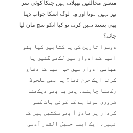
متعلق مخالفین پھیلاتے ہیں جنکا کوئی سر
پیر نہیں ہوتا اور وہ لوگ اسکا جواب دینا
بھی پسند نہیں کرتے تو کیا انکو سچ مان لیا
جائے؟
دوسرا تاریخ کی یہ کتابیں کیا بنو
امیہ کے ادوار میں لکھی گئیں یا
عباسی ادوار میں جب امیہ کا دفاع
کرنا ایک جرم تھا؟ یہ بھی ملحوظ
رکھنا چاہئے۔ پھر یہ بھی دیکھنا
ضروری ہوتا ہے کہ کوئی بات کسی
کردار پر صادق آ بھی سکتیں ہیں کہ
نہیں، ایک ایسا جلیل القدر آدمی