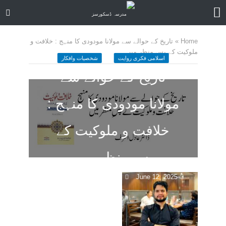
Home
»
تاریخ کے حوالے سے مولانا مودودی کا منہج : خلافت و
ملوکیت کے پسِ منظر میں
اسلامی فکری روایت
شخصیات وافکار
تاریخ کے حوالے سے
مولانا مودودی کا منہج :
خلافت و ملوکیت کے
پسِ منظر میں
June 12, 2025
ا کمنٹ
16 منٹ چاہیں