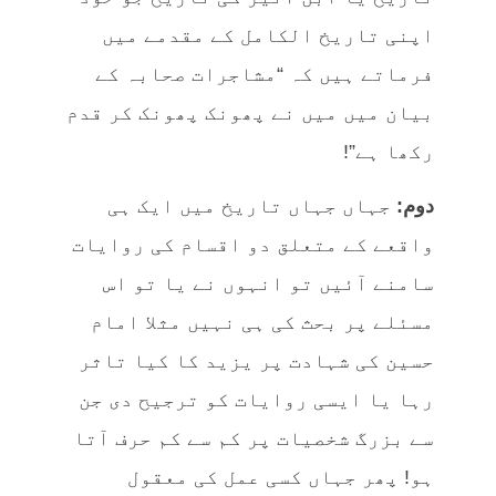
اپنی تاریخ الکامل کے مقدمے میں
فرماتے ہیں کہ “مشاجرات صحابہ کے
بیان میں میں نے پھونک پھونک کر قدم
رکھا ہے”!
دوم:
جہاں جہاں تاریخ میں ایک ہی
واقعے کے متعلق دو اقسام کی روایات
سامنے آئیں تو انہوں نے یا تو اس
مسئلے پر بحث کی ہی نہیں مثلا امام
حسین کی شہادت پر یزید کا کیا تاثر
رہا یا ایسی روایات کو ترجیح دی جن
سے بزرگ شخصیات پر کم سے کم حرف آتا
ہو! پھر جہاں کسی عمل کی معقول