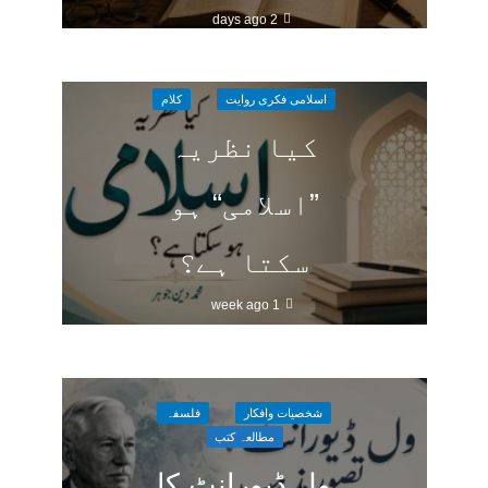
2 days ago
اسلامی فکری روایت
کلام
کیا نظریہ
”اسلامی“ ہو
سکتا ہے؟
1 week ago
شخصیات وافکار
فلسفہ
مطالعہ کتب
ول ڈیورانٹ کا