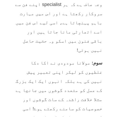
وجہ صاف ہے کہ ہر specialist اپنے فن سے
سروکار رکھتا ہے اور اس میں مہارت
باہم پہنچاتا ہے، اسی لیے اس فن میں
اسے اتھارٹی مانا جاتا ہیں اور
باقی فنون میں اسکو وہ حٽیت حاصل
نہیں ہوتی!
سوم:
مولانا مودودی نے اکا دکا
غلطیوں کو لیکر اپنی تعبیر پیش
نہیں کی ہے بلکہ انہوں ایک ایک بزرگ
کے عمل کو متعدد گوشوں میں جانچا ہے
مٽلا خلافت راشدہ کے سات گوشوں اور
خصوصیات کو سامنے رکھتے ہوۓ! اسی