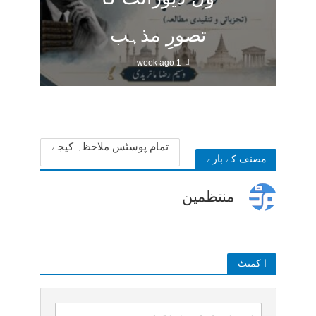
تصورِ مذہب
1 week ago
تمام پوسٹس ملاحظہ کیجے
مصنف کے بارے
منتظمین
ا کمنٹ