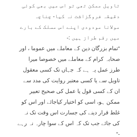
تاویل ممکن تھی تو اس میں بھی کوئی
دقیقہ فروگزاشت نہ کیا- چناچہ
مولانا مودودی اپنے اس مسلک کے بارے
میں رقم طراز ہیں :-
“تمام بزرگان دین کے معاملے میں عموما ، اور
صحابہ کرام کے معاملے میں خصوصا میرا
طرز عمل یہ ہے کہ جہاں تک کسی معقول
تاویل سے یا کسی معتبر روایت کی مدد سے
ان کے کسی قول یا عمل کی صحیح تعبیر
ممکن ہو، اسی کو اختیار کیاجائے اور اس کو
غلط قرار دینے کی جسارت اس وقت تک نہ
کی جائے جب تک کہ اس کے سوا چارہ نہ رہے
-“