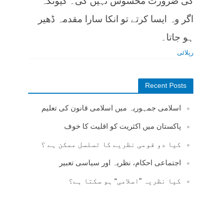
کی ضرورت محسوس نہیں کی۔ کیونکہ
اگر وہ ایسا کرتے تو انکا سارا مقدمہ ڈھیر
ہو جاتا۔
رپلائی
Recent Posts
اسلامی جمہوریہ میں اسلامی قانون کی تعلیم
پاکستان میں اکثریت کو اقلیت کا خوف
کیا دو قومی نظریے کا تسلسل ممکن ہے ؟
اجتماعی احکام، نظریہ اور سیاسی تعبیر
کیا نظریہ ”اسلامی“ ہو سکتا ہے؟