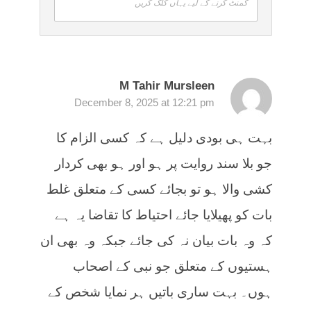
کمنٹ کرنے کے لیے یہاں کلک کریں
M Tahir Mursleen
December 8, 2025 at 12:21 pm
بہت ہی بودی دلیل ہے کہ کسی الزام کا
جو بلا سند روایت پر ہو اور ہو بھی کردار
کشی والا ہو تو بجائے کسی کے متعلق غلط
بات کو پھیلایا جائے احتیاط کا تقاضا یہ ہے
کہ وہ بات بیان نہ کی جائے جبکہ وہ بھی ان
ہستیوں کے متعلق جو نبی کے اصحاب
ہوں۔ بہت ساری باتیں ہر نمایا شخص کے