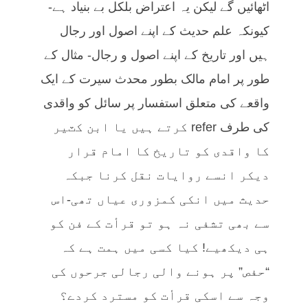
اٹھائیں گے لیکن یہ اعتراض بلکل بے بنیاد ہے-
کیونکہ علم حدیث کے اپنے اصول اور رجال
ہیں اور تاریخ کے اپنے اصول و رجال- مثال کے
طور پر امام مالک بطور محدث سیرت کے ایک
واقعے کی متعلق استفسار پر سائل کو واقدی
کی طرف refer کرتے ہیں یا ابن کٽیر
کا واقدی کو تاریخ کا امام قرار
دیکر انسے روایات نقل کرنا جبکہ
حدیث میں انکی کمزوری عیاں تھی-اس
سے بھی تشفی نہ ہو تو قرأت کے فن کو
ہی دیکھیے! کیا کسی میں ہمت ہے کہ
“حفص” پر ہونے والی رجالی جرحوں کی
وجہ سے اسکی قرأت کو مسترد کردے؟